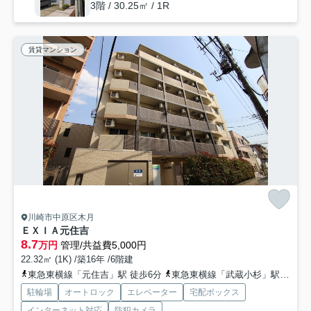
3階 / 30.25㎡ / 1R
賃貸マンション
川崎市中原区木月
ＥＸＩＡ元住吉
8.7
万円
管理/共益費5,000円
22.32㎡ (1K) /築16年 /6階建
東急東横線「元住吉」駅 徒歩6分
東急東横線「武蔵小杉」駅 徒歩19分
駐輪場
オートロック
エレベーター
宅配ボックス
インターネット対応
防犯カメラ