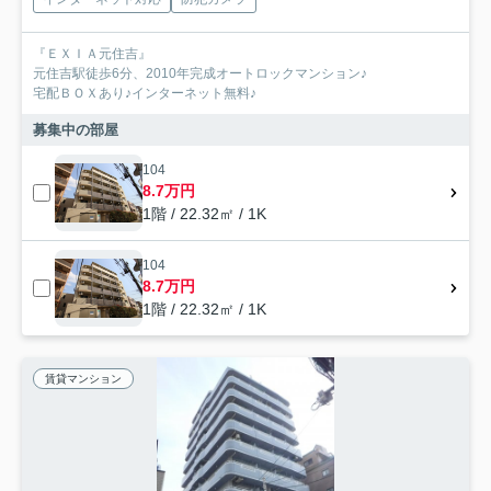
『ＥＸＩＡ元住吉』
元住吉駅徒歩6分、2010年完成オートロックマンション♪
宅配ＢＯＸあり♪インターネット無料♪
募集中の部屋
104
8.7万円
1階 / 22.32㎡ / 1K
104
8.7万円
1階 / 22.32㎡ / 1K
賃貸マンション