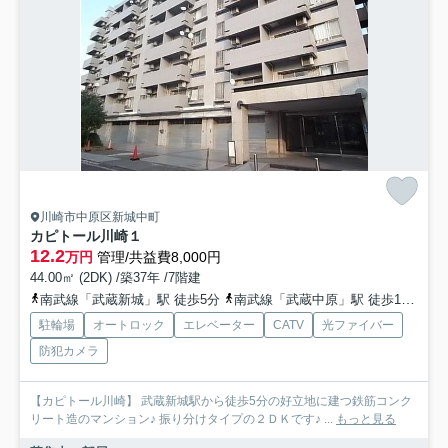
川崎市中原区新城中町
カピトール川崎１
12.2
万円
管理/共益費8,000円
44.00㎡ (2DK) /築37年 /7階建
南武線「武蔵新城」駅 徒歩5分
南武線「武蔵中原」駅 徒歩13分
東
駐輪場
オートロック
エレベーター
CATV
光ファイバー
防犯カメラ
【カピトール川崎】 武蔵新城駅から徒歩5分の好立地に建つ鉄筋コンク
リート造のマンション♪ 振り分けタイプの２ＤＫです♪ ...
もっと見る