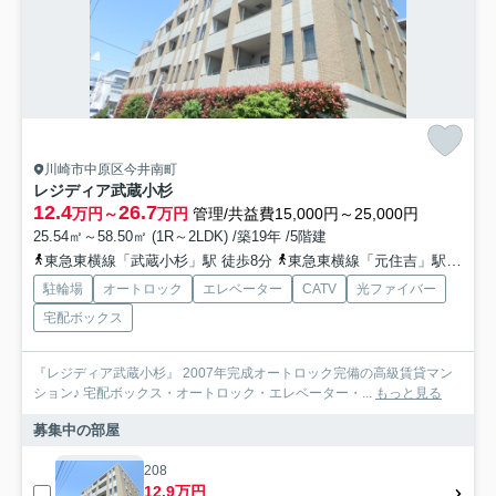
川崎市中原区今井南町
レジディア武蔵小杉
12.4
26.7
万円～
万円
管理/共益費15,000円～25,000円
25.54㎡～58.50㎡ (1R～2LDK) /築19年 /5階建
東急東横線「武蔵小杉」駅 徒歩8分
東急東横線「元住吉」駅 徒歩13分
駐輪場
オートロック
エレベーター
CATV
光ファイバー
宅配ボックス
『レジディア武蔵小杉』 2007年完成オートロック完備の高級賃貸マン
ション♪ 宅配ボックス・オートロック・エレベーター・...
もっと見る
募集中の部屋
208
12.9万円