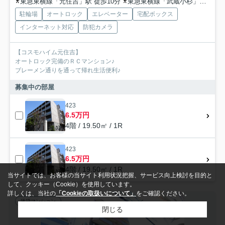
東急東横線「元住吉」駅 徒歩10分
東急東横線「武蔵小杉」駅 徒歩19分
駐輪場
オートロック
エレベーター
宅配ボックス
インターネット対応
防犯カメラ
【コスモハイム元住吉】
オートロック完備のＲＣマンション♪
ブレーメン通りを通って帰れ生活便利♪
募集中の部屋
423
6.5万円
4階 / 19.50㎡ / 1R
423
6.5万円
4階 / 19.50㎡ / 1R
当サイトでは、お客様の当サイト利用状況把握、サービス向上検討を目的と
して、クッキー（Cookie）を使用しています。
詳しくは、当社の
「Cookieの取扱いについて」
をご確認ください。
賃貸マンション
閉じる