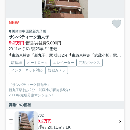
NEW
川崎市中原区新丸子町
サンパティーク新丸子
9.2
万円
管理/共益費5,000円
20.11㎡ (1K) /築23年 /11階建
東急東横線「新丸子」駅 徒歩2分
東急東横線「武蔵小杉」駅 徒歩5分
駐輪場
オートロック
エレベーター
宅配ボックス
インターネット対応
防犯カメラ
『サンパティーク新丸子』
新丸子駅徒歩2分・武蔵小杉駅徒歩5分♪
2003年完成分譲マンション♪
募集中の部屋
702
9.2万円
7階 / 20.11㎡ / 1K