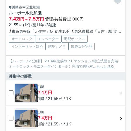
川崎市幸区北加瀬
ル・ポール北加瀬
7.4
7.5
万円～
万円
管理/共益費12,000円
21.55㎡ (1K) /築11年 /3階建
東急東横線「元住吉」駅 徒歩18分
東急東横線「日吉」駅 徒歩19分
オートロック
エレベーター
宅配ボックス
インターネット対応
防犯カメラ
閑静な住宅地
【ル・ポール北加瀬】 2014年完成のＲＣマンション♪独立洗面台完備♪
オートロック・モニター付インターホン完備で防犯対...
もっと見る
募集中の部屋
108
7.4万円
1階 / 21.55㎡ / 1K
108
7.4万円
1階 / 21.55㎡ / 1K