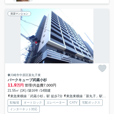
賃貸マンション
川崎市中原区新丸子東
パークキューブ武蔵小杉
11.9
万円
管理/共益費7,000円
21.55㎡ (1K) /築16年 /14階建
東急東横線「武蔵小杉」駅 徒歩7分
東急東横線「新丸子」駅 徒歩6分
駐輪場
オートロック
エレベーター
CATV
宅配ボックス
インターネット対応