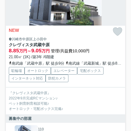
NEW
川崎市中原区上小田中
クレヴィスタ武蔵中原
8.85
9.05
万円～
万円
管理/共益費10,000円
21.00㎡ (1K) /築3年 /6階建
南武線「武蔵中原」駅 徒歩9分
南武線「武蔵新城」駅 徒歩8分
東
駐輪場
オートロック
エレベーター
宅配ボックス
インターネット対応
防犯カメラ
『クレヴィスタ武蔵中原』
2022年9月完成RCマンション♪
ペット飼育飼育相談可能♪
オートロック・宅配ボックス完備♪
募集中の部屋
110