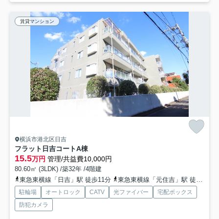
賃貸マンション
横浜市港北区日吉
フラット日吉コートA棟
15.5
万円
管理/共益費10,000円
80.60㎡ (3LDK) /築32年 /4階建
東急東横線「日吉」駅 徒歩11分
東急東横線「元住吉」駅 徒歩17分
駐輪場
オートロック
CATV
光ファイバー
宅配ボックス
防犯カメラ