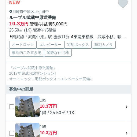
NEW
川崎市中原区上小田中
ルーブル武蔵中原弐番館
10.3
万円
管理/共益費5,000円
25.50㎡ (1K) /築8年 /5階建
南武線「武蔵中原」駅 徒歩11分
東急東横線「武蔵小杉」駅 徒歩23分
オートロック
エレベーター
宅配ボックス
防犯カメラ
敷地内ごみ置き場
閑静な住宅地
『ルーブル武蔵中原弐番館』
2017年完成分譲マンション♪
オートロック・宅配ボックス・エレベーター完備♪
募集中の部屋
105
10.3万円
1階 / 25.50㎡ / 1K
105
10.3万円