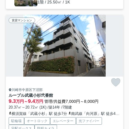
1階 / 25.50㎡ / 1K
賃貸マンション
川崎市中原区下沼部
ルーブル武蔵小杉弐番館
9.3
9.4
万円～
万円
管理/共益費7,000円～8,000円
20.37㎡～20.72㎡ (1K) /築14年 /7階建
横須賀線「武蔵小杉」駅 徒歩7分
南武線「向河原」駅 徒歩4分
東
駐輪場
オートロック
エレベーター
光ファイバー
宅配ボックス
防犯カメラ