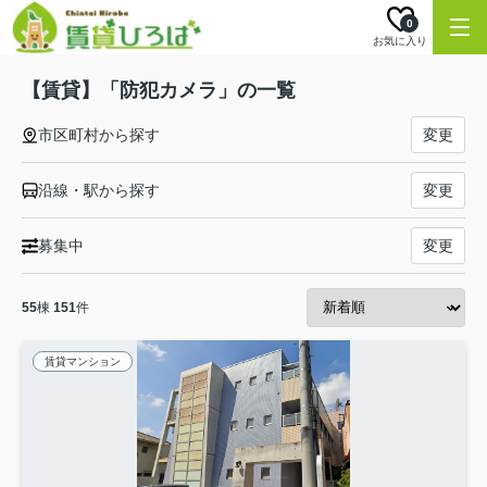
0
お気に入り
【賃貸】「防犯カメラ」の一覧
市区町村から探す
変更
沿線・駅から探す
変更
募集中
変更
55
棟
151
件
賃貸マンション