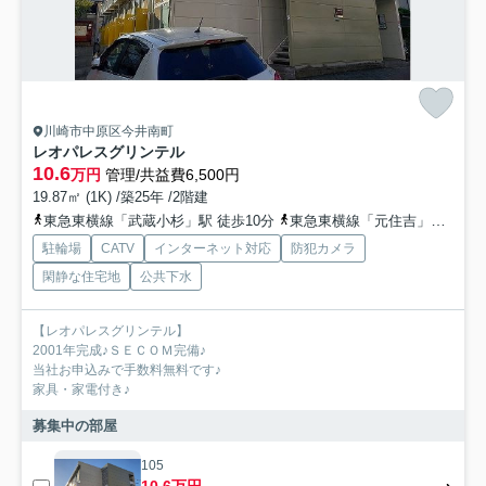
川崎市中原区今井南町
レオパレスグリンテル
10.6
万円
管理/共益費6,500円
19.87㎡ (1K) /築25年 /2階建
東急東横線「武蔵小杉」駅 徒歩10分
東急東横線「元住吉」駅 徒歩10分
駐輪場
CATV
インターネット対応
防犯カメラ
閑静な住宅地
公共下水
【レオパレスグリンテル】
2001年完成♪ＳＥＣＯＭ完備♪
当社お申込みで手数料無料です♪
家具・家電付き♪
募集中の部屋
105