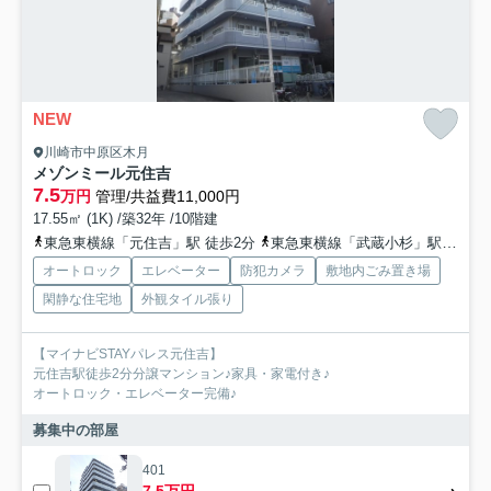
NEW
川崎市中原区木月
メゾンミール元住吉
7.5
万円
管理/共益費11,000円
17.55㎡ (1K) /築32年 /10階建
東急東横線「元住吉」駅 徒歩2分
東急東横線「武蔵小杉」駅 徒歩19分
オートロック
エレベーター
防犯カメラ
敷地内ごみ置き場
閑静な住宅地
外観タイル張り
【マイナビSTAYパレス元住吉】
元住吉駅徒歩2分分譲マンション♪家具・家電付き♪
オートロック・エレベーター完備♪
募集中の部屋
401