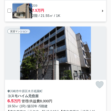
209
7.5万円
2階 / 21.55㎡ / 1K
賃貸マンション
川崎市中原区木月祗園町
コスモハイム元住吉
6.5
万円
管理/共益費8,000円
19.50㎡ (1R) /築32年 /5階建