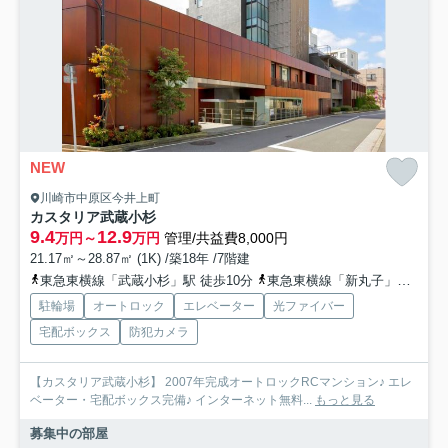
NEW
川崎市中原区今井上町
カスタリア武蔵小杉
9.4
12.9
万円～
万円
管理/共益費8,000円
21.17㎡～28.87㎡ (1K) /築18年 /7階建
東急東横線「武蔵小杉」駅 徒歩10分
東急東横線「新丸子」駅 徒歩13分
駐輪場
オートロック
エレベーター
光ファイバー
宅配ボックス
防犯カメラ
【カスタリア武蔵小杉】 2007年完成オートロックRCマンション♪ エレ
ベーター・宅配ボックス完備♪ インターネット無料...
もっと見る
募集中の部屋