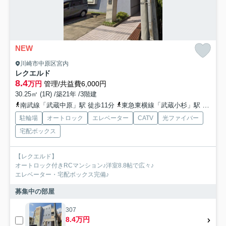
NEW
川崎市中原区宮内
レクエルド
8.4
万円
管理/共益費6,000円
30.25㎡ (1R) /築21年 /3階建
南武線「武蔵中原」駅 徒歩11分
東急東横線「武蔵小杉」駅 徒歩30分
駐輪場
オートロック
エレベーター
CATV
光ファイバー
宅配ボックス
【レクエルド】
オートロック付きRCマンション♪洋室8.8帖で広々♪
エレベーター・宅配ボックス完備♪
募集中の部屋
307
8.4万円