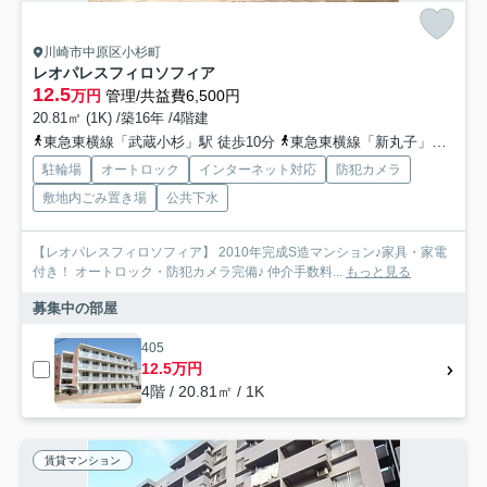
川崎市中原区小杉町
レオパレスフィロソフィア
12.5
万円
管理/共益費6,500円
20.81㎡ (1K) /築16年 /4階建
東急東横線「武蔵小杉」駅 徒歩10分
東急東横線「新丸子」駅 徒歩14分
駐輪場
オートロック
インターネット対応
防犯カメラ
敷地内ごみ置き場
公共下水
【レオパレスフィロソフィア】 2010年完成S造マンション♪家具・家電
付き！ オートロック・防犯カメラ完備♪ 仲介手数料...
もっと見る
募集中の部屋
405
12.5万円
4階 / 20.81㎡ / 1K
賃貸マンション