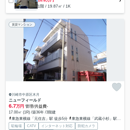
10.6万円
1階 / 19.87㎡ / 1K
賃貸マンション
川崎市中原区木月
ニューフィールド
6.7
万円
管理/共益費-
17.00㎡ (1R) /築36年 /3階建
東急東横線「元住吉」駅 徒歩5分
東急東横線「武蔵小杉」駅 徒歩18分
駐輪場
CATV
インターネット対応
防犯カメラ