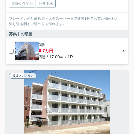
閑静な住宅地
公共下水
ブレーメン通り商店街・大型スーパーまで徒歩1分でお買い物便利♪
帰り道も明るい道のりで帰れます♪
募集中の部屋
3階
6.7万円
3階 / 17.00㎡ / 1R
賃貸マンション