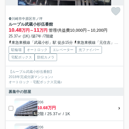
川崎市中原区市ノ坪
ルーブル武蔵小杉伍番館
10.48
11
万円～
万円
管理/共益費10,000円～10,200円
25.37㎡ (1K) /築7年 /7階建
東急東横線「武蔵小杉」駅 徒歩15分
東急東横線「元住吉」駅 徒歩15分
駐輪場
オートロック
エレベーター
光ファイバー
宅配ボックス
防犯カメラ
【ルーブル武蔵小杉伍番館】
2018年完成分譲マンション♪
オートロック・宅配ボックス完備♪
募集中の部屋
206
10.68万円
2階 / 25.37㎡ / 1K
206