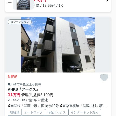
7.5万円
4階 / 17.55㎡ / 1K
賃貸マンション
NEW
川崎市中原区上小田中
AHKS『アークス』
11
万円
管理/共益費5,100円
28.73㎡ (1K) /築1年 /3階建
南武線「武蔵中原」駅 徒歩10分
東急東横線「武蔵小杉」駅 徒歩18分
駐輪場
オートロック
宅配ボックス
インターネット対応