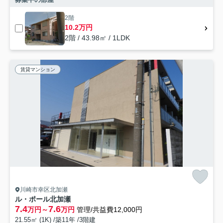
2階
10.2万円
2階 / 43.98㎡ / 1LDK
賃貸マンション
川崎市幸区北加瀬
ル・ポール北加瀬
7.4
7.6
万円～
万円
管理/共益費12,000円
21.55㎡ (1K) /築11年 /3階建