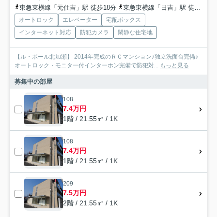
東急東横線「元住吉」駅 徒歩18分
東急東横線「日吉」駅 徒歩19分
オートロック
エレベーター
宅配ボックス
インターネット対応
防犯カメラ
閑静な住宅地
【ル・ポール北加瀬】 2014年完成のＲＣマンション♪独立洗面台完備♪
オートロック・モニター付インターホン完備で防犯対...
もっと見る
募集中の部屋
108
7.4万円
1階 / 21.55㎡ / 1K
108
7.4万円
1階 / 21.55㎡ / 1K
209
7.5万円
2階 / 21.55㎡ / 1K