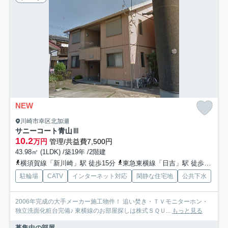
NEW
川崎市幸区北加瀬
サニーコート青山Ⅲ
10.2
万円
管理/共益費7,500円
43.98㎡ (1LDK) /築19年 /2階建
横須賀線「新川崎」駅 徒歩15分
東急東横線「日吉」駅 徒歩22分
駐輪場
CATV
インターネット対応
閑静な住宅地
公共下水
2006年完成の大手メーカー施工物件！ 追い焚き・ＴＶモニターホン・
独立洗面化粧台完備♪ 東横線のお部屋探しは株式ＳＱＵ...
もっと見る
募集中の部屋