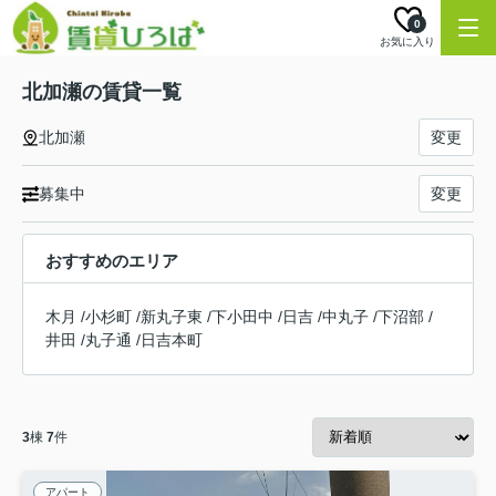
0
お気に入り
北加瀬の賃貸一覧
北加瀬
変更
募集中
変更
おすすめのエリア
木月
/
小杉町
/
新丸子東
/
下小田中
/
日吉
/
中丸子
/
下沼部
/
井田
/
丸子通
/
日吉本町
3
棟
7
件
アパート