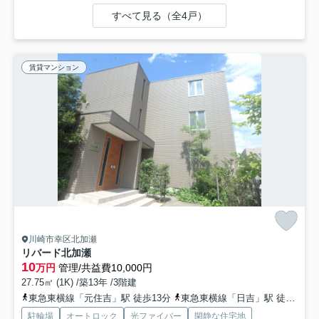
すべて見る（全4戸）
賃貸マンション
川崎市幸区北加瀬
リバード北加瀬
10
万円
管理/共益費10,000円
27.75㎡ (1K) /築13年 /3階建
東急東横線「元住吉」駅 徒歩13分
東急東横線「日吉」駅 徒歩18分
駐輪場
オートロック
光ファイバー
閑静な住宅地