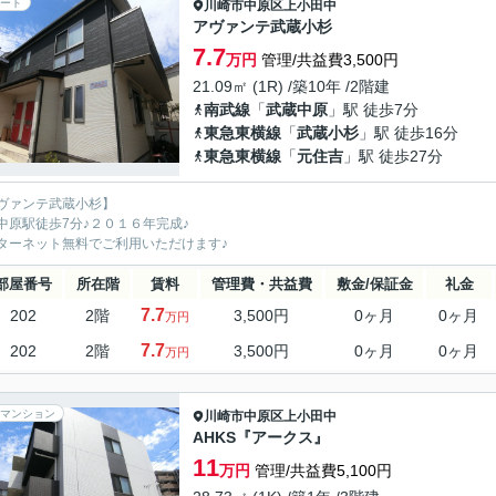
ート
川崎市中原区
上小田中
アヴァンテ武蔵小杉
7.7
万円
管理/共益費3,500円
21.09㎡ (1R) /築10年 /2階建
南武線
「
武蔵中原
」駅 徒歩7分
東急東横線
「
武蔵小杉
」駅 徒歩16分
東急東横線
「
元住吉
」駅 徒歩27分
ヴァンテ武蔵小杉】
中原駅徒歩7分♪２０１６年完成♪
ターネット無料でご利用いただけます♪
部屋番号
所在階
賃料
管理費・共益費
敷金/保証金
礼金
7.7
202
2階
3,500円
0ヶ月
0ヶ月
万円
7.7
202
2階
3,500円
0ヶ月
0ヶ月
万円
マンション
川崎市中原区
上小田中
AHKS『アークス』
11
万円
管理/共益費5,100円