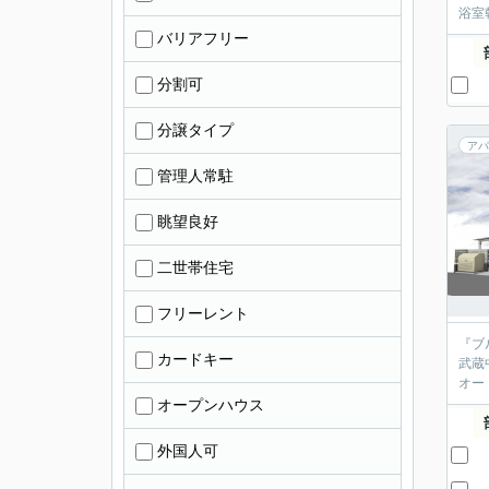
浴室
バリアフリー
分割可
分譲タイプ
アパ
管理人常駐
眺望良好
二世帯住宅
フリーレント
『ブ
カードキー
武蔵
オー
オープンハウス
外国人可