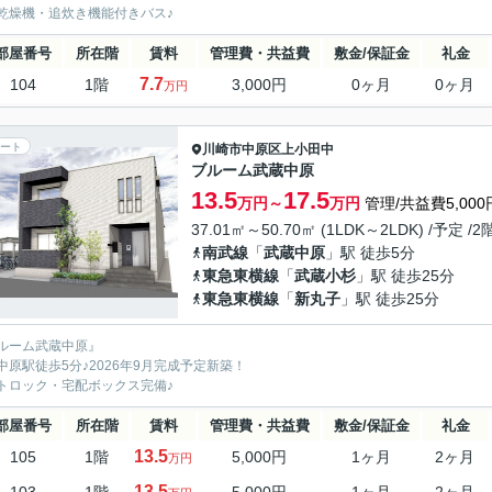
乾燥機・追炊き機能付きバス♪
部屋番号
所在階
賃料
管理費・共益費
敷金/保証金
礼金
7.7
104
1階
3,000円
0ヶ月
0ヶ月
万円
ート
川崎市中原区
上小田中
ブルーム武蔵中原
13.5
17.5
万円～
万円
管理/共益費5,000
37.01㎡～50.70㎡ (1LDK～2LDK) /予定 /
南武線
「
武蔵中原
」駅 徒歩5分
東急東横線
「
武蔵小杉
」駅 徒歩25分
東急東横線
「
新丸子
」駅 徒歩25分
ルーム武蔵中原』
中原駅徒歩5分♪2026年9月完成予定新築！
トロック・宅配ボックス完備♪
部屋番号
所在階
賃料
管理費・共益費
敷金/保証金
礼金
13.5
105
1階
5,000円
1ヶ月
2ヶ月
万円
13.5