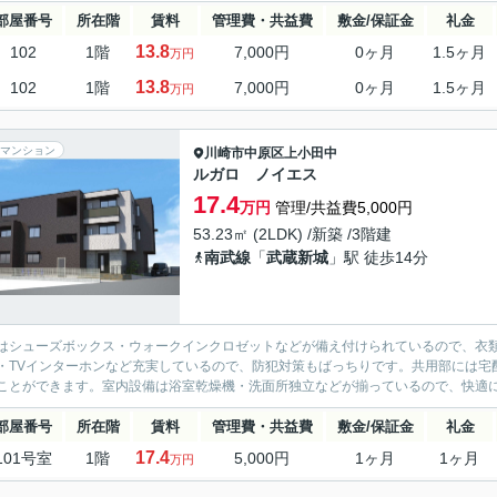
部屋番号
所在階
賃料
管理費・共益費
敷金/保証金
礼金
13.8
102
1階
7,000円
0ヶ月
1.5ヶ月
万円
13.8
102
1階
7,000円
0ヶ月
1.5ヶ月
万円
マンション
川崎市中原区
上小田中
ルガロ ノイエス
17.4
万円
管理/共益費5,000円
53.23㎡ (2LDK) /新築 /3階建
南武線
「
武蔵新城
」駅 徒歩14分
はシューズボックス・ウォークインクロゼットなどが備え付けられているので、衣
・TVインターホンなど充実しているので、防犯対策もばっちりです。共用部には宅
ことができます。室内設備は浴室乾燥機・洗面所独立などが揃っているので、快適に
部屋番号
所在階
賃料
管理費・共益費
敷金/保証金
礼金
17.4
101号室
1階
5,000円
1ヶ月
1ヶ月
万円