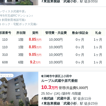
東急東横線
「
武蔵小杉
」駅 徒歩33分
レヴィスタ武蔵中原』
22年9月完成RCマンション♪
ト飼育飼育相談可能♪
トロック・宅配ボックス完備♪
部屋番号
所在階
賃料
管理費・共益費
敷金/保証金
礼金
8.85
110
1階
10,000円
0ヶ月
1ヶ月
万円
8.85
110
1階
10,000円
0ヶ月
1ヶ月
万円
9.05
310
3階
10,000円
0ヶ月
1ヶ月
万円
9.2
608
6階
10,000円
0ヶ月
1ヶ月
万円
マンション
川崎市中原区
上小田中
ルーブル武蔵中原弐番館
10.3
万円
管理/共益費5,000円
25.50㎡ (1K) /築8年 /5階建
南武線
「
武蔵中原
」駅 徒歩11分
東急東横線
「
武蔵小杉
」駅 徒歩23分