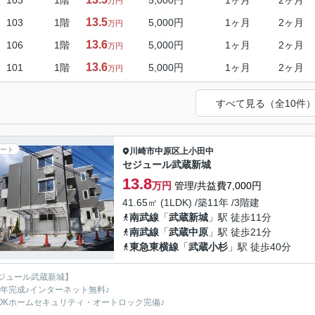
103
1階
5,000円
1ヶ月
2ヶ月
万円
13.5
103
1階
5,000円
1ヶ月
2ヶ月
万円
13.6
106
1階
5,000円
1ヶ月
2ヶ月
万円
13.6
101
1階
5,000円
1ヶ月
2ヶ月
万円
すべて見る（全10件
ート
川崎市中原区
上小田中
セジュール武蔵新城
13.8
万円
管理/共益費7,000円
41.65㎡ (1LDK) /築11年 /3階建
南武線
「
武蔵新城
」駅 徒歩11分
南武線
「
武蔵中原
」駅 徒歩21分
東急東横線
「
武蔵小杉
」駅 徒歩40分
ジュール武蔵新城】
15年完成♪インターネット無料♪
SOKホームセキュリティ・オートロック完備♪