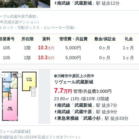
南武線
「
武蔵新城
」駅 徒歩12分
ーブル武蔵中原弐番館』
17年完成分譲マンション♪
トロック・宅配ボックス・エレベーター完備♪
部屋番号
所在階
賃料
管理費・共益費
敷金/保証金
礼金
10.3
105
1階
5,000円
0ヶ月
1ヶ月
万円
10.3
105
1階
5,000円
0ヶ月
1ヶ月
万円
ート
川崎市中原区
上小田中
リヴェール武蔵新城
7.7
万円
管理/共益費3,000円
23.80㎡ (1R) /築10年 /2階建
南武線
「
武蔵新城
」駅 徒歩7分
南武線
「
武蔵中原
」駅 徒歩9分
東急東横線
「
武蔵小杉
」駅 徒歩33分
ヴェール武蔵新城】
新城駅徒歩7分♪2016年完成ロフト付きアパート♪