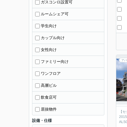
ガスコンロ設置可
ルームシェア可
学生向け
カップル向け
女性向け
アパ
ファミリー向け
ワンフロア
高層ビル
飲食店可
居抜物件
【セ
20
設備・仕様
AL