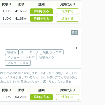
間取り
面積
詳細
お気に入り
1LDK
41.65㎡
詳細を見る
追加する
1LDK
41.65㎡
詳細を見る
追加する
新築
駐輪場
オートロック
宅配ボックス
インターネット対応
防犯カメラ
外観タイル張り
類や日用品の収納に重宝します。セキュリティ面は、オートロ
配ボックスを設置しているため、外出が多い方でも荷物を受け
過ごしやすいお部屋になります。広々リビ...
もっと見る
間取り
面積
詳細
お気に入り
2LDK
53.23㎡
詳細を見る
追加する