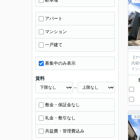
駐車場
アパ
アパート
マンション
一戸建て
【ア
募集中のみ表示
武蔵
イン
賃料
～
敷金・保証金なし
賃貸
礼金・敷引なし
共益費・管理費込み