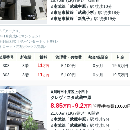
28.73㎡ (1K) /築1年 /3階建
南武線
「
武蔵中原
」駅 徒歩10分
東急東横線
「
武蔵小杉
」駅 徒歩18分
東急東横線
「
新丸子
」駅 徒歩19分
KS『アークス』
25年1月完成RCマンション♪
ト飼育相談可能♪インターネット無料♪
トロック・宅配ボックス完備♪
部屋番号
所在階
賃料
管理費・共益費
敷金/保証金
礼金
11
303
3階
5,100円
0ヶ月
19.5万円
万円
11
303
3階
5,100円
0ヶ月
19.5万円
万円
マンション
川崎市中原区
上小田中
クレヴィスタ武蔵中原
8.85
9.2
万円～
万円
管理/共益費10,000
21.00㎡ (1K) /築3年 /6階建
南武線
「
武蔵中原
」駅 徒歩9分
南武線
「
武蔵新城
」駅 徒歩8分