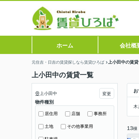
ホーム
会社概
上小田中の賃貸
元住吉・日吉の賃貸探しなら賃貸ひろば
上小田中の賃貸一覧
お
上小田中
変更
物件種別
木
居住用
店舗
事務所
土地
その他事業用
13
棟