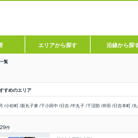
要
エリアから探す
沿線から探
一覧
すすめのエリア
月
/
小杉町
/
新丸子東
/
下小田中
/
日吉
/
中丸子
/
下沼部
/
井田
/
日吉本町
/
丸
29
件