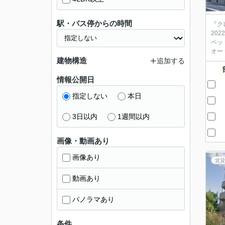
駅・バス停からの時間
『ク
20
ペッ
オー
建物構造
追加する
情報公開日
指定しない
本日
3日以内
1週間以内
画像・動画あり
画像あり
賃貸
動画あり
パノラマあり
条件