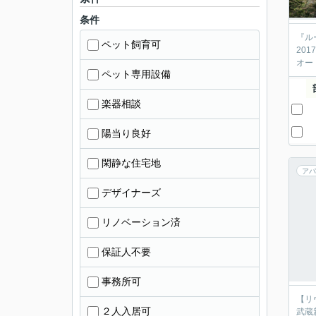
条件
『ル
ペット飼育可
20
オー
ペット専用設備
楽器相談
陽当り良好
閑静な住宅地
アパ
デザイナーズ
リノベーション済
保証人不要
事務所可
【リ
２人入居可
武蔵