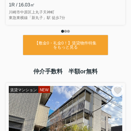
1R / 16.03㎡
川崎市中原区上丸子天神町
東急東横線「新丸子」駅 徒歩7分
【敷金0・礼金0！】賃貸物件特集
をもっと見る
仲介手数料 半額or無料
賃貸マンション
NEW