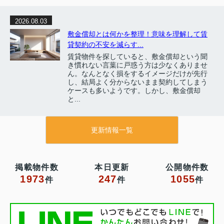
2026.08.03
敷金償却とは何かを整理！意味を理解して賃
貸契約の不安を減らす...
賃貸物件を探していると、敷金償却という聞
き慣れない言葉に戸惑う方は少なくありませ
ん。なんとなく損をするイメージだけが先行
し、結局よく分からないまま契約してしまう
ケースも多いようです。しかし、敷金償却
と...
更新情報一覧
掲載物件数
本日更新
公開物件数
1973
247
1055
件
件
件