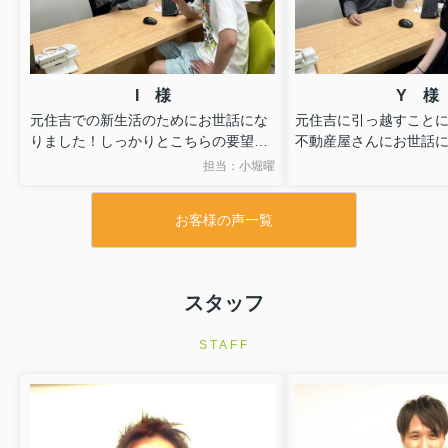
I 様
Y 様
元住吉での新生活のためにお世話にな
元住吉に引っ越すこと
りました！しっかりとこちらの要望を
不動産屋さんにお世話
聞いていただき、細かな要望も汲み取
その中でもこちらは、
担当：小堀曜
ってもらって、予想以上に素敵なお部
うに条件に合う物件を
屋をご紹介いただいて最高な新生活を
いただき感謝していま
お客様の声一覧
迎えることができました！心より感謝
かなり細かなわがまま
してます！
ていただき相談しやす
様々な口コミがありますが、元住吉で
理想のお部屋が見つか
物件をお探しの方、間違いなくオスス
いです！
スタッフ
メです！(^^)
ありがとうございまし
しばらく引っ越しはないと思います
STAFF
が、また次も絶対にお世話になりま
す！