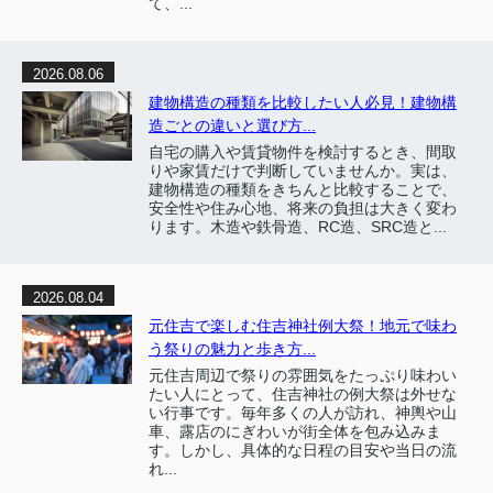
て、...
2026.08.06
建物構造の種類を比較したい人必見！建物構
造ごとの違いと選び方...
自宅の購入や賃貸物件を検討するとき、間取
りや家賃だけで判断していませんか。実は、
建物構造の種類をきちんと比較することで、
安全性や住み心地、将来の負担は大きく変わ
ります。木造や鉄骨造、RC造、SRC造と...
2026.08.04
元住吉で楽しむ住吉神社例大祭！地元で味わ
う祭りの魅力と歩き方...
元住吉周辺で祭りの雰囲気をたっぷり味わい
たい人にとって、住吉神社の例大祭は外せな
い行事です。毎年多くの人が訪れ、神輿や山
車、露店のにぎわいが街全体を包み込みま
す。しかし、具体的な日程の目安や当日の流
れ...