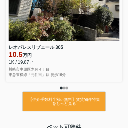
レオパレスリブェール 305
10.5
万円
1K / 19.87㎡
川崎市中原区木月４丁目
東急東横線「元住吉」駅 徒歩16分
【仲介手数料半額or無料】賃貸物件特集
をもっと見る
ペット可物件