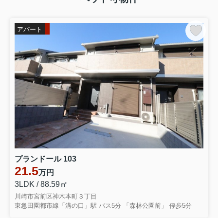
アパート
プランドール 103
21.5
万円
3LDK / 88.59㎡
川崎市宮前区神木本町３丁目
東急田園都市線「溝の口」駅 バス5分 「森林公園前」 停歩5分