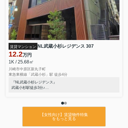
NL武蔵小杉レジデンス 307
賃貸マンション
12.2
万円
1K / 25.68㎡
川崎市中原区新丸子町
東急東横線「武蔵小杉」駅 徒歩4分
『NL武蔵小杉レジデンス』
武蔵小杉駅徒歩3分♪
2020年8月完成ＲＣマンション♪
オートロック・宅配ボックス完備♪
【女性向け】賃貸物件特集
をもっと見る