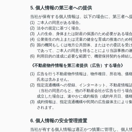
5. 個人情報の第三者への提供
当社が保有する個人情報は、以下の場合に、第三者へ
(1) ご本人の同意がある場合。
(2) 法令の規定に基づく場合。
(3) 人の生命、身体または財産の保護のため必要がある
(4) 公衆衛生の向上または児童の健全な育成の推進のた
(5) 国の機関もしくは地方公共団体、またはその委託を
であって、ご本人の同意を得ることにより当該事務の
(6) 利用目的の達成に必要な範囲で、機密保持契約を締
《不動産物件情報を第三者提供（広告）する場合》
(1) 広告を行う不動産物件情報は、物件種目、所在地、
氏名は含みません。
(2) 指定流通機構への登録、インターネット、不動産情
（当社の同意のもと、他の不動産会社が広告を行う場合
成立した場合は、速やかに成約報告（成約年月日、価
(3) 成約情報は、指定流通機構や民間の広告媒体主によ
されます。
6. 個人情報の安全管理措置
当社が有する個人情報は適正かつ慎重に管理し、個人