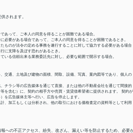
提供されます。
場合であって、ご本人の同意を得ることが困難である場合。
め特に必要がある場合であって、ご本人の同意を得ることが困難であるとき。
受けたものが法令の定める事務を遂行することに対して協力する必要がある場合
遂行に支障を及ぼす恐れがあるとき。
結している信頼出来る業務委託先に対し、必要な範囲で開示する場合。
価格、交通、土地及び建物の面積、間取、設備、写真、案内図等であり、個人の
報誌、チラシ等の広告媒体を通じて直接、または他の不動産会社を通じて間接的
等を含む）に、契約の相手方や売買・賃貸借希望者に提供されます。 契約
格）を広告媒体主等へ行い、広告を停止します。
り集計、加工もしくは分析され、他の取引における価格査定の資料等として利用
情報への不正アクセス、紛失、改ざん、漏えい等を防止するため、必要