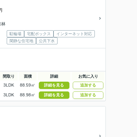
円
森林
駐輪場
宅配ボックス
インターネット対応
閑静な住宅地
公共下水
間取り
面積
詳細
お気に入り
3LDK
88.59㎡
詳細を見る
追加する
3LDK
88.98㎡
詳細を見る
追加する