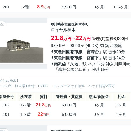
8.9
201
2階
4,500円
0ヶ月
0.5ヶ月
万円
ス
川崎市宮前区
神木本町
ロイヤル神木
21.8
22
万円～
万円
管理/共益費6,000円
98.49㎡～98.93㎡ (4LDK) /新築 /2階建
東急田園都市線
「
宮崎台
」駅 徒歩20分
東急田園都市線
「
宮前平
」駅 徒歩24分
南武線
「
久地
」駅 バス12分 神奈川県川崎
「森林公園北口前」 停歩16分
イヤル神木】
レ2ヶ所 駐車場1台付（EV可） インターネット無料 ペット飼育2匹可
部屋番号
所在階
賃料
管理費・共益費
敷金/保証金
礼金
21.8
102
1-2階
6,000円
0ヶ月
1ヶ月
万円
22
101
1-2階
6,000円
0ヶ月
1ヶ月
万円
ート