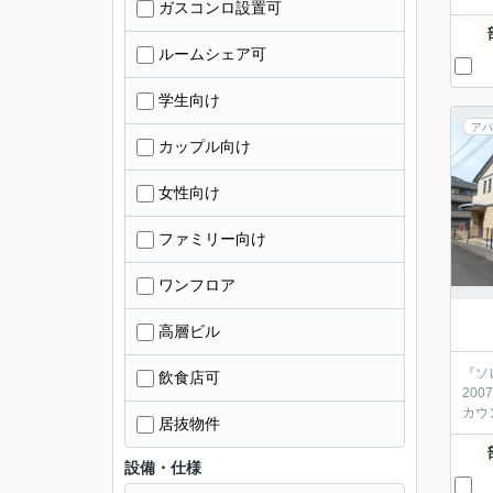
ガスコンロ設置可
ルームシェア可
学生向け
アパ
カップル向け
女性向け
ファミリー向け
ワンフロア
高層ビル
『ソ
飲食店可
20
カウ
居抜物件
設備・仕様