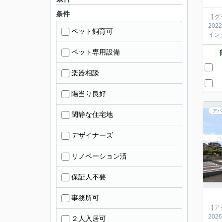
条件
【グ
20
ペット飼育可
イン
ペット専用設備
楽器相談
陽当り良好
アパ
閑静な住宅地
デザイナーズ
リノベーション済
保証人不要
事務所可
【ア
20
２人入居可