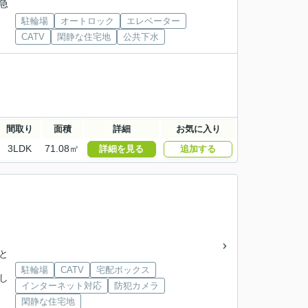
東急
駐輪場
オートロック
エレベーター
CATV
閑静な住宅地
公共下水
間取り
面積
詳細
お気に入り
3LDK
71.08㎡
詳細を見る
追加する
「と
駐輪場
CATV
宅配ボックス
のし
インターネット対応
防犯カメラ
閑静な住宅地