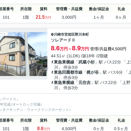
部屋番号
所在階
賃料
管理費・共益費
敷金/保証金
礼金
21.5
101
1階
3,000円
1ヶ月
0ヶ月
万円
ート
川崎市宮前区
野川本町
ソレアードⅡ
8.6
8.9
万円～
万円
管理/共益費4,500円
44.51㎡ (1LDK) /築18年 /2階建
東急東横線
「
武蔵小杉
」駅 バス22分 「
川」 停歩3分
東急田園都市線
「
梶が谷
」駅 バス6分 「
川」 停歩3分
東急東横線
「
元住吉
」駅 バス22分 「上野
川」 停歩3分
レアードⅡ』
07年完成♪オートロック完備♪
ンターキッチン・ウォークインクローゼット♪
部屋番号
所在階
賃料
管理費・共益費
敷金/保証金
礼金
8.6
101
1階
4,500円
0ヶ月
0.5ヶ月
万円