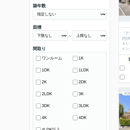
築年数
面積
『ア
～
20
ＡＬ
間取り
イン
ワンルーム
1K
1DK
1LDK
2K
2DK
2LDK
3K
賃貸
3DK
3LDK
4K
4DK
4LDK以上