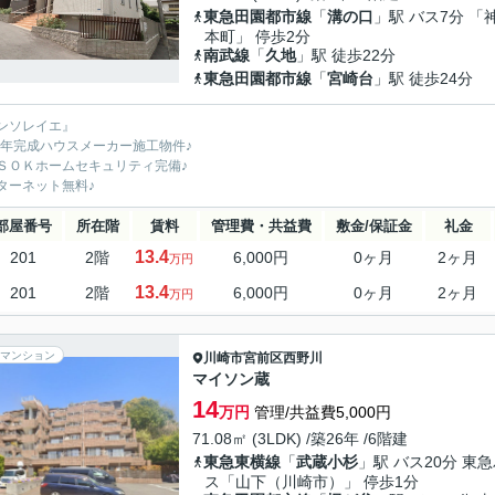
東急田園都市線
「
溝の口
」駅 バス7分 「
本町」 停歩2分
南武線
「
久地
」駅 徒歩22分
東急田園都市線
「
宮崎台
」駅 徒歩24分
ンソレイエ』
18年完成ハウスメーカー施工物件♪
ＳＯＫホームセキュリティ完備♪
ターネット無料♪
部屋番号
所在階
賃料
管理費・共益費
敷金/保証金
礼金
13.4
201
2階
6,000円
0ヶ月
2ヶ月
万円
13.4
201
2階
6,000円
0ヶ月
2ヶ月
万円
マンション
川崎市宮前区
西野川
マイソン蔵
14
万円
管理/共益費5,000円
71.08㎡ (3LDK) /築26年 /6階建
東急東横線
「
武蔵小杉
」駅 バス20分 東
ス「山下（川崎市）」 停歩1分