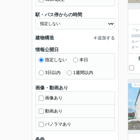
駅・バス停からの時間
『マ
20
建物構造
追加する
ルー
オー
情報公開日
指定しない
本日
3日以内
1週間以内
アパ
画像・動画あり
画像あり
動画あり
パノラマあり
条件