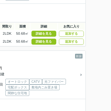
間取り
面積
詳細
お気に入り
2LDK
50.68㎡
詳細を見る
追加する
2LDK
50.68㎡
詳細を見る
追加する
新築
円
3階建
オートロック
CATV
光ファイバー
和田
宅配ボックス
敷地内ごみ置き場
閑静な住宅地