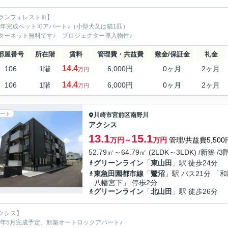
ランフォレストⅢ】
22年完成ペット可アパート♪（小型犬又は猫1匹）
ターネット無料です♪ プロジェクター導入物件♪
部屋番号
所在階
賃料
管理費・共益費
敷金/保証金
礼金
14.4
106
1階
6,000円
0ヶ月
2ヶ月
万円
14.4
106
1階
6,000円
0ヶ月
2ヶ月
万円
ート
川崎市宮前区
南野川
アクシス
13.1
15.1
万円～
万円
管理/共益費5,500
52.79㎡～64.79㎡ (2LDK～3LDK) /新築 /
グリーンライン
「
東山田
」駅 徒歩24分
東急田園都市線
「
鷺沼
」駅 バス21分 「
八幡宮下」 停歩2分
グリーンライン
「
北山田
」駅 徒歩26分
クシス】
26年5月完成予定、新築オートロックアパート♪