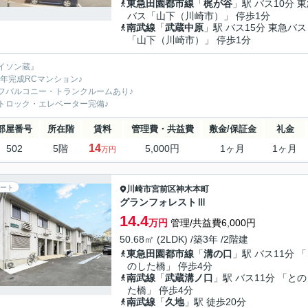
東急田園都市線
「
梶が谷
」駅 バス10分 
バス「山下（川崎市）」 停歩1分
南武線
「
武蔵中原
」駅 バス15分 東急バス
「山下（川崎市）」 停歩1分
イソン蔵』
00年完成RCマンション♪
フバルコニー・トランクルームあり♪
トロック・エレベーター完備♪
部屋番号
所在階
賃料
管理費・共益費
敷金/保証金
礼金
14
502
5階
5,000円
1ヶ月
1ヶ月
万円
ート
川崎市宮前区
神木本町
グランフォレストⅢ
14.4
万円
管理/共益費6,000円
50.68㎡ (2LDK) /築3年 /2階建
東急田園都市線
「
溝の口
」駅 バス11分 
のした橋」 停歩4分
南武線
「
武蔵溝ノ口
」駅 バス11分 「と
た橋」 停歩4分
南武線
「
久地
」駅 徒歩20分