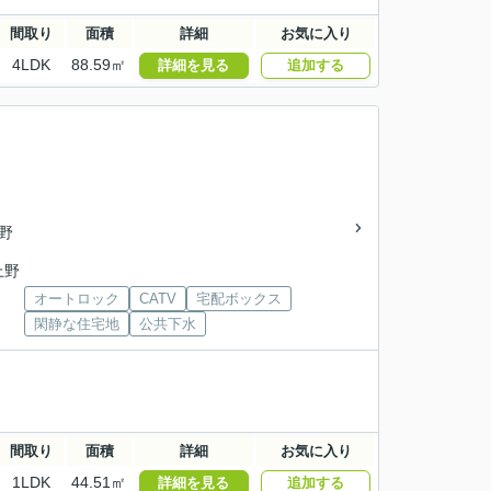
間取り
面積
詳細
お気に入り
4LDK
88.59㎡
詳細を見る
追加する
上野
上野
オートロック
CATV
宅配ボックス
閑静な住宅地
公共下水
間取り
面積
詳細
お気に入り
1LDK
44.51㎡
詳細を見る
追加する