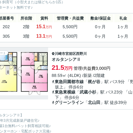
ト飼育可（小型犬または猫どちらか1匹）
ターネット無料です♪
部屋番号
所在階
賃料
管理費・共益費
敷金/保証金
礼金
15.1
202
2階
5,500円
0ヶ月
1ヶ月
万円
13.1
305
3階
5,500円
0ヶ月
1ヶ月
万円
ート
川崎市宮前区
西野川
オルタンシアⅡ
21.5
万円
管理/共益費3,000円
88.59㎡ (4LDK) /新築 /2階建
東急田園都市線
「
梶が谷
」駅 バス9分 「
坂上」 停歩6分
東急東横線
「
武蔵小杉
」駅 バス23分 「山
下」 停歩6分
グリーンライン
「
北山田
」駅 徒歩39分
ルタンシアⅡ】
26年3月完成新築戸建住宅♪
場1台無料♪ペット飼育相談可能♪
インターホン・宅配ボックス完備♪