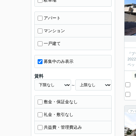
駐車場
アパート
マンション
一戸建て
『プ
20
募集中のみ表示
ペッ
賃料
～
敷金・保証金なし
アパ
礼金・敷引なし
共益費・管理費込み