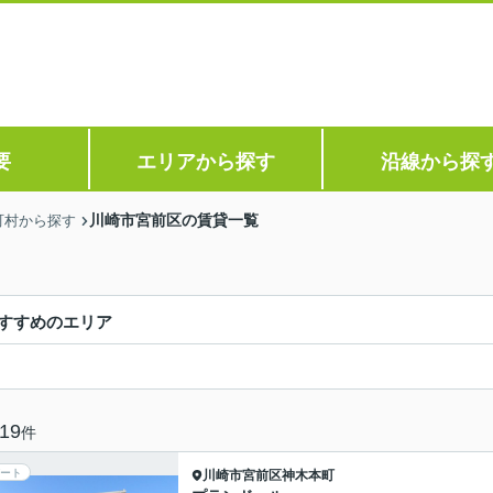
要
エリアから探す
沿線から探
川崎市宮前区の賃貸一覧
町村から探す
すすめのエリア
19
件
ート
川崎市宮前区
神木本町