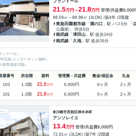
プランドール
21.5
21.8
万円～
万円
管理/共益費6,000
88.59㎡～88.98㎡ (3LDK) /築4年 /2階建
東急田園都市線
「
溝の口
」駅 バス5分 「
公園前」 停歩5分
南武線
「
津田山
」駅 徒歩24分
南武線
「
久地
」駅 徒歩26分
ランドール』
22年完成♪インターネット無料♪
ト飼育相談可能♪
部屋番号
所在階
賃料
管理費・共益費
敷金/保証金
礼金
21.5
103
1-2階
6,000円
0ヶ月
2ヶ月
万円
21.8
101
1-2階
6,000円
0ヶ月
2ヶ月
万円
ート
川崎市宮前区
神木本町
アンソレイエ
13.4
万円
管理/共益費6,000円
72.81㎡ (3LDK) /築7年 /2階建