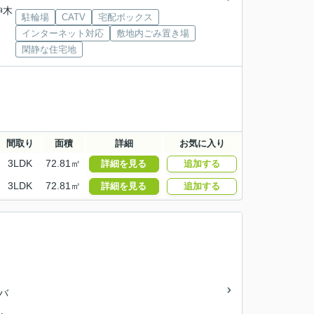
神木
駐輪場
CATV
宅配ボックス
インターネット対応
敷地内ごみ置き場
閑静な住宅地
間取り
面積
詳細
お気に入り
3LDK
72.81㎡
詳細を見る
追加する
3LDK
72.81㎡
詳細を見る
追加する
急バ