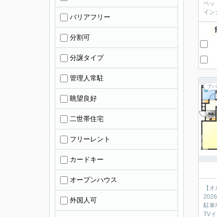
ペッ
イン
バリアフリー
分割可
分譲タイプ
管理人常駐
アパ
眺望良好
二世帯住宅
フリーレント
カードキー
オープンハウス
【オ
20
外国人可
駐車
TV