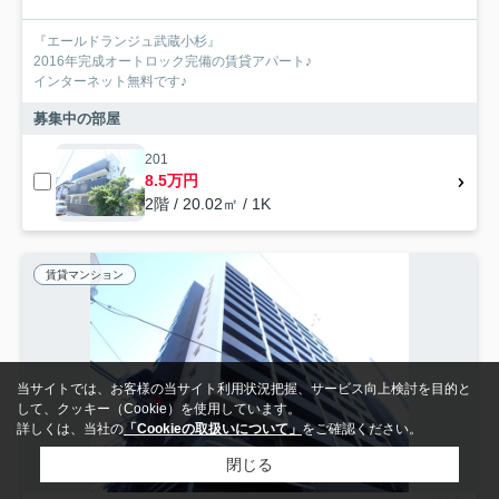
『エールドランジュ武蔵小杉』
2016年完成オートロック完備の賃貸アパート♪
インターネット無料です♪
募集中の部屋
201
8.5万円
2階 / 20.02㎡ / 1K
賃貸マンション
当サイトでは、お客様の当サイト利用状況把握、サービス向上検討を目的と
して、クッキー（Cookie）を使用しています。
詳しくは、当社の
「Cookieの取扱いについて」
をご確認ください。
閉じる