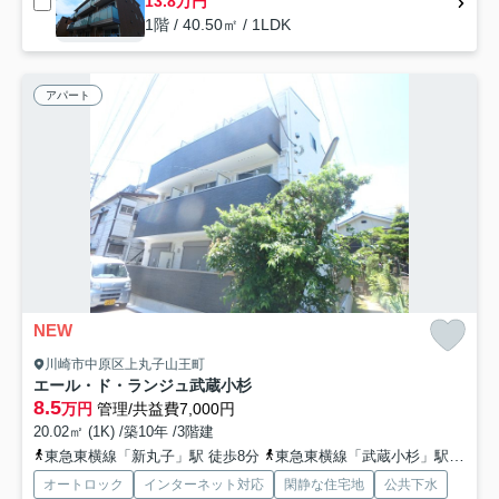
13.8万円
1階 / 40.50㎡ / 1LDK
アパート
NEW
川崎市中原区上丸子山王町
エール・ド・ランジュ武蔵小杉
8.5
万円
管理/共益費7,000円
20.02㎡ (1K) /築10年 /3階建
東急東横線「新丸子」駅 徒歩8分
東急東横線「武蔵小杉」駅 徒歩10分
オートロック
インターネット対応
閑静な住宅地
公共下水