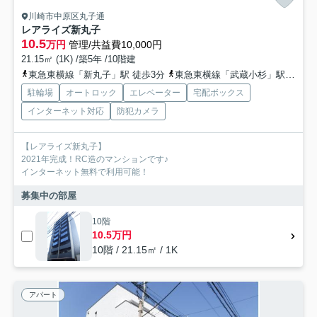
川崎市中原区丸子通
レアライズ新丸子
10.5
万円
管理/共益費10,000円
21.15㎡ (1K) /築5年 /10階建
東急東横線「新丸子」駅 徒歩3分
東急東横線「武蔵小杉」駅 徒歩9分
駐輪場
オートロック
エレベーター
宅配ボックス
インターネット対応
防犯カメラ
【レアライズ新丸子】
2021年完成！RC造のマンションです♪
インターネット無料で利用可能！
募集中の部屋
10階
10.5万円
10階 / 21.15㎡ / 1K
アパート