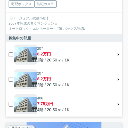
宅配ボックス
防犯カメラ
【バージュアル武蔵小杉】
2007年完成のＲＣマンション☆
オートロック・エレベーター・宅配ボックス完備♪
募集中の部屋
207
8.2万円
2階 / 20.50㎡ / 1K
207
8.2万円
2階 / 20.50㎡ / 1K
406
7.75万円
4階 / 20.50㎡ / 1K
賃貸マンション