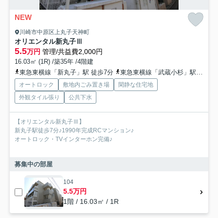
NEW
川崎市中原区上丸子天神町
オリエンタル新丸子Ⅲ
5.5
万円
管理/共益費2,000円
16.03㎡ (1R) /築35年 /4階建
東急東横線「新丸子」駅 徒歩7分
東急東横線「武蔵小杉」駅 徒歩13分
オートロック
敷地内ごみ置き場
閑静な住宅地
外観タイル張り
公共下水
【オリエンタル新丸子Ⅲ】
新丸子駅徒歩7分♪1990年完成RCマンション♪
オートロック・TVインターホン完備♪
募集中の部屋
104
5.5万円
1階 / 16.03㎡ / 1R