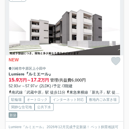
NEW
川崎市中原区上小田中
Lumiere『ルミエール』
15.9
17.2
万円～
万円
管理/共益費6,000円
52.93㎡～57.97㎡ (2LDK) /予定 /3階建
南武線「武蔵中原」駅 徒歩11分
東急東横線「新丸子」駅 徒歩29分
駐輪場
オートロック
インターネット対応
敷地内ごみ置き場
閑静な住宅地
公共下水
新築
Lumiere『ルミエール』 2026年12月完成予定新築！ ペット飼育相談可