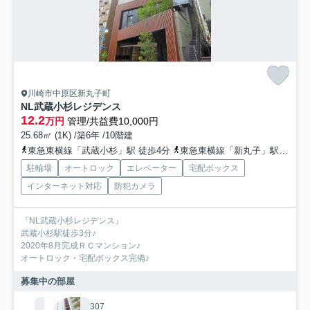
川崎市中原区新丸子町
NL武蔵小杉レジデンス
12.2
万円
管理/共益費10,000円
25.68㎡ (1K) /築6年 /10階建
東急東横線「武蔵小杉」駅 徒歩4分
東急東横線「新丸子」駅 徒歩3分
駐輪場
オートロック
エレベーター
宅配ボックス
インターネット対応
防犯カメラ
『NL武蔵小杉レジデンス』
武蔵小杉駅徒歩3分♪
2020年8月完成ＲＣマンション♪
オートロック・宅配ボックス完備♪
募集中の部屋
307