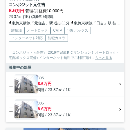
コンポジット元住吉
8.6
万円
管理/共益費10,000円
23.37㎡ (1K) /築6年 /4階建
東急東横線「元住吉」駅 徒歩11分
東急東横線「日吉」駅 徒歩13分
駐輪場
オートロック
CATV
宅配ボックス
インターネット対応
防犯カメラ
『コンポジット元住吉』 2019年完成ＲＣマンション！ オートロック・
宅配ボックス完備♪ インターネット無料でご利用頂け...
もっと見る
募集中の部屋
305
8.6万円
3階 / 23.37㎡ / 1K
305
8.6万円
3階 / 23.37㎡ / 1K