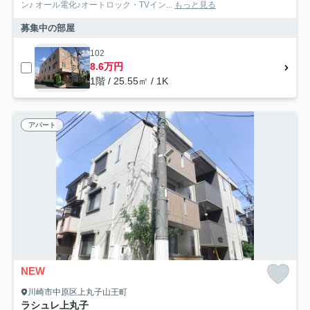
ン♪ オール電化♪オートロック・TVイン...
もっと見る
募集中の部屋
102
8.6万円
1階 / 25.55㎡ / 1K
アパート
NEW
川崎市中原区上丸子山王町
ラシュレ上丸子