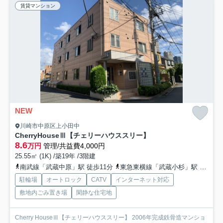
賃貸マンション
NEW
川崎市中原区上小田中
CherryHouseⅢ【チェリーハウススリー】
8.6
万円
管理/共益費4,000円
25.55㎡ (1K) /築19年 /3階建
南武線「武蔵中原」駅 徒歩11分
東急東横線「武蔵小杉」駅 徒歩15分
駐輪場
オートロック
CATV
インターネット対応
敷地内ごみ置き場
閑静な住宅地
Cherry HouseⅢ【チェリーハウススリー】 2006年完成鉄骨造マンショ