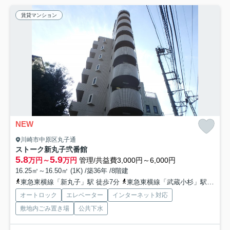
賃貸マンション
NEW
川崎市中原区丸子通
ストーク新丸子弐番館
5.8
5.9
万円～
万円
管理/共益費3,000円～6,000円
16.25㎡～16.50㎡ (1K) /築36年 /8階建
東急東横線「新丸子」駅 徒歩7分
東急東横線「武蔵小杉」駅 徒歩13分
オートロック
エレベーター
インターネット対応
敷地内ごみ置き場
公共下水