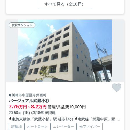
すべて見る（全10戸）
賃貸マンション
川崎市中原区今井西町
バージュアル武蔵小杉
7.75
8.2
万円～
万円
管理/共益費10,000円
20.50㎡ (1K) /築18年 /6階建
東急東横線「武蔵小杉」駅 徒歩14分
南武線「武蔵中原」駅 徒歩11分
駐輪場
オートロック
エレベーター
光ファイバー