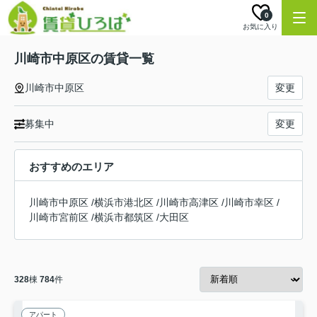
0
お気に入り
川崎市中原区の賃貸一覧
川崎市中原区
変更
募集中
変更
おすすめのエリア
川崎市中原区
/
横浜市港北区
/
川崎市高津区
/
川崎市幸区
/
川崎市宮前区
/
横浜市都筑区
/
大田区
328
棟
784
件
アパート