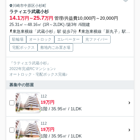
川崎市中原区小杉町
ラティエラ武蔵小杉
14.1
25.7
万円～
万円
管理/共益費10,000円～20,000円
25.31㎡～48.16㎡ (1R～2LDK) /築3年 /6階建
東急東横線「武蔵小杉」駅 徒歩7分
東急東横線「新丸子」駅 徒歩9分
駐輪場
オートロック
エレベーター
光ファイバー
宅配ボックス
敷地内ごみ置き場
『ラティエラ武蔵小杉』
2022年完成RCマンション♪
オートロック・宅配ボックス完備♪
募集中の部屋
112
19万円
1階 / 35.95㎡ / 1LDK
112
19万円
1階 / 35.95㎡ / 1LDK