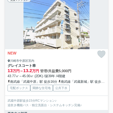
NEW
川崎市中原区宮内
グレイスコート幸
13
13.2
万円～
万円
管理/共益費5,000円
43.77㎡～45.00㎡ (2DK) /築39年 /4階建
南武線「武蔵中原」駅 徒歩16分
南武線「武蔵新城」駅 徒歩22分
宅配ボックス
閑静な住宅地
公共下水
武蔵中原駅徒歩15分RCマンション♪
追炊き機能バス・独立洗面台・システムキッチン完備♪