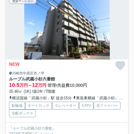
賃貸マンション
NEW
川崎市中原区市ノ坪
ルーブル武蔵小杉六番館
10.5
12
万円～
万円
管理/共益費10,000円
25.40㎡ (1K) /築2年 /7階建
横須賀線「武蔵小杉」駅 徒歩15分
東急東横線「武蔵小杉」駅 徒歩18分
駐輪場
オートロック
エレベーター
CATV
光ファイバー
宅配ボックス
『ルーブル武蔵小杉六番館』
2023年完成RCマンション♪