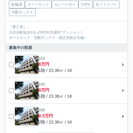
駐輪場
オートロック
エレベーター
CATV
光ファイバー
宅配ボックス
『夢工房』
元住吉駅徒歩1分♪2002年完成RCマンション！
オートロック・宅配ボックス・独立洗面台完備♪
募集中の部屋
103
8万円
1階 / 23.38㎡ / 1K
103
8万円
1階 / 23.38㎡ / 1K
205
8.3万円
2階 / 23.38㎡ / 1K