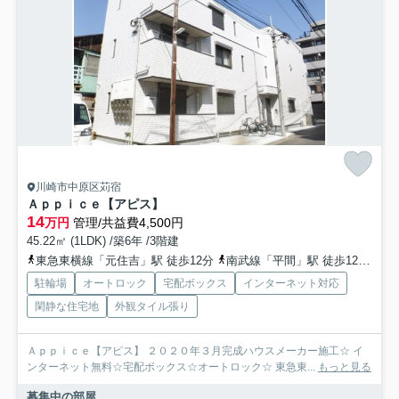
川崎市中原区苅宿
Ａｐｐｉｃｅ【アピス】
14
万円
管理/共益費4,500円
45.22㎡ (1LDK) /築6年 /3階建
東急東横線「元住吉」駅 徒歩12分
南武線「平間」駅 徒歩12分
東
駐輪場
オートロック
宅配ボックス
インターネット対応
閑静な住宅地
外観タイル張り
Ａｐｐｉｃｅ【アピス】 ２０２０年３月完成ハウスメーカー施工☆ イ
ンターネット無料☆宅配ボックス☆オートロック☆ 東急東...
もっと見る
募集中の部屋