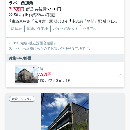
ラパエ西加瀬
7.3
万円
管理/共益費5,500円
22.50㎡ (1K) /築22年 /2階建
東急東横線「元住吉」駅 徒歩8分
南武線「平間」駅 徒歩15分
東急
駐輪場
閑静な住宅地
バイク置場あり
公共下水
2004年完成♪独立洗面台完備☆
スーパーも近隣にあるのでお買い物便利な立地です♪
募集中の部屋
1階
7.3万円
1階 / 22.50㎡ / 1K
賃貸マンション