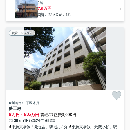
3階
7.6万円
3階 / 27.53㎡ / 1K
賃貸マンション
川崎市中原区木月
夢工房
8
8.6
万円～
万円
管理/共益費3,000円
23.38㎡ (1K) /築24年 /6階建
東急東横線「元住吉」駅 徒歩1分
東急東横線「武蔵小杉」駅 徒歩16分