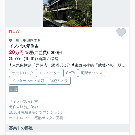
NEW
川崎市中原区木月
イノバス元住吉
20
万円
管理/共益費6,000円
35.77㎡ (1LDK) /新築 /5階建
東急東横線「元住吉」駅 徒歩3分
東急東横線「武蔵小杉」駅 徒歩17分
オートロック
エレベーター
CATV
宅配ボックス
インターネット対応
防犯カメラ
新築
『イノバス元住吉』
元住吉駅徒歩3分♪
2026年完成新築分譲マンション♪
オートロック・宅配ボックス完備♪
募集中の部屋