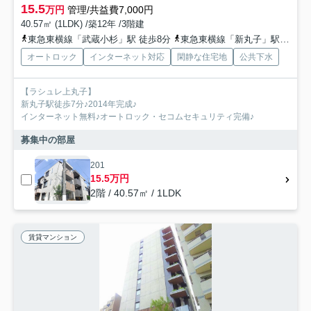
15.5
万円
管理/共益費7,000円
40.57㎡ (1LDK) /築12年 /3階建
東急東横線「武蔵小杉」駅 徒歩8分
東急東横線「新丸子」駅 徒歩7分
オートロック
インターネット対応
閑静な住宅地
公共下水
【ラシュレ上丸子】
新丸子駅徒歩7分♪2014年完成♪
インターネット無料♪オートロック・セコムセキュリティ完備♪
募集中の部屋
201
15.5万円
2階 / 40.57㎡ / 1LDK
賃貸マンション