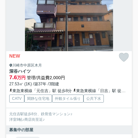
NEW
川崎市中原区木月
深谷ハイツ
7.6
万円
管理/共益費2,000円
27.53㎡ (1K) /築37年 /3階建
東急東横線「元住吉」駅 徒歩8分
東急東横線「日吉」駅 徒歩13分
CATV
閑静な住宅地
外観タイル張り
公共下水
元住吉駅徒歩8分、鉄骨造マンション♪
洋室8帖♪商店街至近♪
募集中の部屋