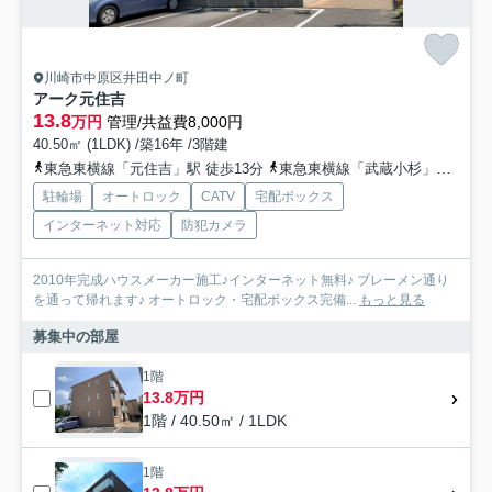
川崎市中原区井田中ノ町
アーク元住吉
13.8
万円
管理/共益費8,000円
40.50㎡ (1LDK) /築16年 /3階建
東急東横線「元住吉」駅 徒歩13分
東急東横線「武蔵小杉」駅 徒歩24分
駐輪場
オートロック
CATV
宅配ボックス
インターネット対応
防犯カメラ
2010年完成ハウスメーカー施工♪インターネット無料♪ ブレーメン通り
を通って帰れます♪ オートロック・宅配ボックス完備...
もっと見る
募集中の部屋
1階
13.8万円
1階 / 40.50㎡ / 1LDK
1階