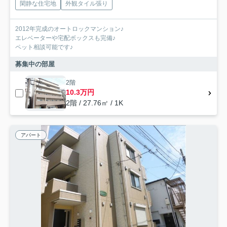
閑静な住宅地
外観タイル張り
2012年完成のオートロックマンション♪
エレベーターや宅配ボックスも完備♪
ペット相談可能です♪
募集中の部屋
2階
10.3万円
2階 / 27.76㎡ / 1K
アパート