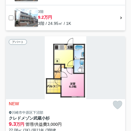
3階
9.2万円
3階 / 24.95㎡ / 1K
アパート
NEW
川崎市中原区下沼部
クレドメゾン武蔵小杉
9.3
万円
管理/共益費3,000円
22.08㎡ (1K) /築11年 /3階建