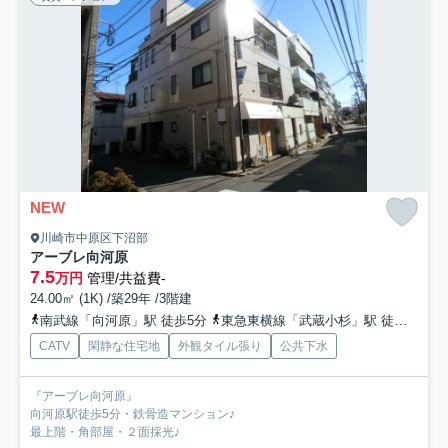
NEW
川崎市中原区下沼部
アーブレ向河原
7.5
万円
管理/共益費-
24.00㎡ (1K) /築29年 /3階建
南武線「向河原」駅 徒歩5分
東急東横線「武蔵小杉」駅 徒歩15分
CATV
閑静な住宅地
外観タイル張り
公共下水
『アーブレ向河原』
向河原駅徒歩5分・鉄骨造マンション♪
最上階・角部屋・２面採光♪