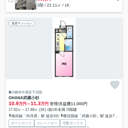
3階 / 22.11㎡ / 1K
賃貸マンション
川崎市中原区下沼部
OHANA武蔵小杉
10.9
11.3
万円～
万円
管理/共益費11,000円
17.02㎡～17.49㎡ (1K) /築1年未満 /5階建
南武線「向河原」駅 徒歩3分
横須賀線「武蔵小杉」駅 徒歩7分
東
オートロック
エレベーター
宅配ボックス