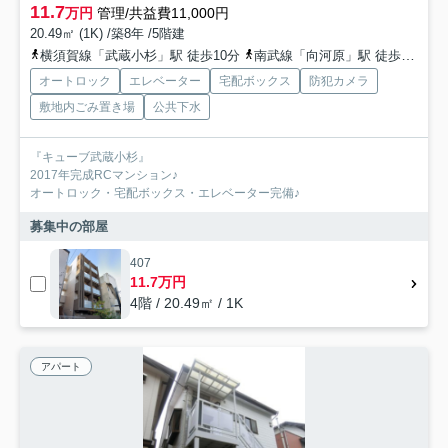
11.7
万円
管理/共益費11,000円
20.49㎡ (1K) /築8年 /5階建
横須賀線「武蔵小杉」駅 徒歩10分
南武線「向河原」駅 徒歩4分
東
オートロック
エレベーター
宅配ボックス
防犯カメラ
敷地内ごみ置き場
公共下水
『キューブ武蔵小杉』
2017年完成RCマンション♪
オートロック・宅配ボックス・エレベーター完備♪
募集中の部屋
407
11.7万円
4階 / 20.49㎡ / 1K
アパート