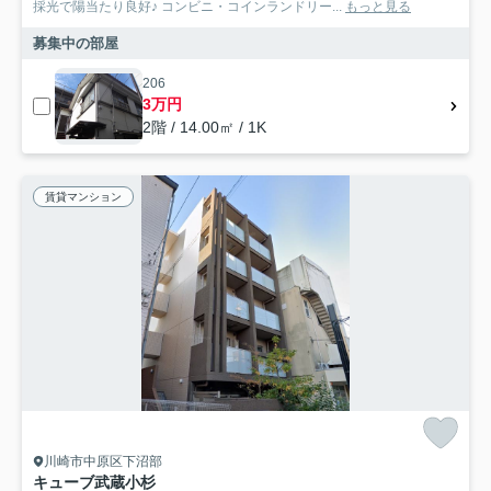
採光で陽当たり良好♪ コンビニ・コインランドリー...
もっと見る
募集中の部屋
206
3万円
2階 / 14.00㎡ / 1K
賃貸マンション
川崎市中原区下沼部
キューブ武蔵小杉