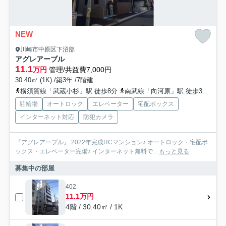
NEW
川崎市中原区下沼部
アグレアーブル
11.1
万円
管理/共益費7,000円
30.40㎡ (1K) /築3年 /7階建
横須賀線「武蔵小杉」駅 徒歩8分
南武線「向河原」駅 徒歩3分
東
駐輪場
オートロック
エレベーター
宅配ボックス
インターネット対応
防犯カメラ
『アグレアーブル』 2022年完成RCマンション♪ オートロック・宅配ボ
ックス・エレベーター完備♪ インターネット無料で...
もっと見る
募集中の部屋
402
11.1万円
4階 / 30.40㎡ / 1K