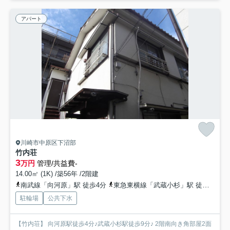
アパート
川崎市中原区下沼部
竹内荘
3
万円
管理/共益費-
14.00㎡ (1K) /築56年 /2階建
南武線「向河原」駅 徒歩4分
東急東横線「武蔵小杉」駅 徒歩9分
駐輪場
公共下水
【竹内荘】 向河原駅徒歩4分♪武蔵小杉駅徒歩9分♪ 2階南向き角部屋2面