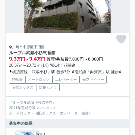
川崎市中原区下沼部
ルーブル武蔵小杉弐番館
9.3
9.4
万円～
万円
管理/共益費7,000円～8,000円
20.37㎡～20.72㎡ (1K) /築14年 /7階建
横須賀線「武蔵小杉」駅 徒歩7分
南武線「向河原」駅 徒歩4分
東
駐輪場
オートロック
エレベーター
光ファイバー
宅配ボックス
防犯カメラ
『ルーブル武蔵小杉弐番館』
2011年完成分譲マンション♪
オートロック・宅配ボックス・エレベーター完備♪
募集中の部屋
201