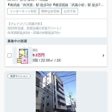
南武線「向河原」駅 徒歩3分
横須賀線「武蔵小杉」駅 徒歩7分
東
インターネット対応
閑静な住宅地
公共下水
【クレドメゾン武蔵小杉】
2015年完成、充実設備の木造アパート♪
向河原駅徒歩3分・武蔵小杉駅徒歩7分♪
募集中の部屋
301
9.3万円
3階 / 22.08㎡ / 1K
賃貸マンション