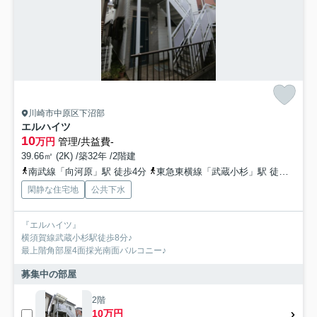
川崎市中原区下沼部
エルハイツ
10
万円
管理/共益費-
39.66㎡ (2K) /築32年 /2階建
南武線「向河原」駅 徒歩4分
東急東横線「武蔵小杉」駅 徒歩14分
閑静な住宅地
公共下水
『エルハイツ』
横須賀線武蔵小杉駅徒歩8分♪
最上階角部屋4面採光南面バルコニー♪
募集中の部屋
2階
10万円