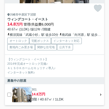
川崎市中原区下沼部
ウィングコート・イースト
14.8
万円
管理/共益費6,000円
40.67㎡ (1LDK) /築12年 /3階建
横須賀線「武蔵小杉」駅 徒歩10分
南武線「向河原」駅 徒歩5分
東
オートロック
宅配ボックス
インターネット対応
敷地内ごみ置き場
閑静な住宅地
公共下水
【ウィングコート・イースト】
2014年完成オートロック完備♪
ＡＬＳＯＫホームセキュリティ導入♪
インターネット無料♪
募集中の部屋
301
14.8万円
3階 / 40.67㎡ / 1LDK