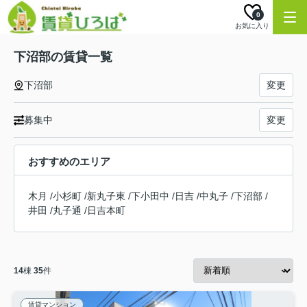
0
お気に入り
下沼部の賃貸一覧
下沼部
変更
募集中
変更
おすすめのエリア
木月
/
小杉町
/
新丸子東
/
下小田中
/
日吉
/
中丸子
/
下沼部
/
井田
/
丸子通
/
日吉本町
14
棟
35
件
賃貸マンション