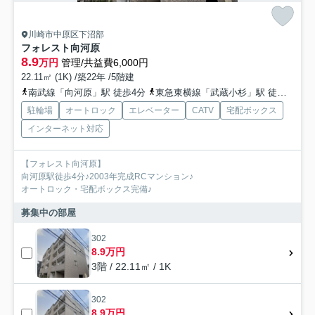
川崎市中原区下沼部
フォレスト向河原
8.9
万円
管理/共益費6,000円
22.11㎡ (1K) /築22年 /5階建
南武線「向河原」駅 徒歩4分
東急東横線「武蔵小杉」駅 徒歩16分
駐輪場
オートロック
エレベーター
CATV
宅配ボックス
インターネット対応
【フォレスト向河原】
向河原駅徒歩4分♪2003年完成RCマンション♪
オートロック・宅配ボックス完備♪
募集中の部屋
302
8.9万円
3階 / 22.11㎡ / 1K
302
8.9万円