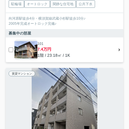
駐輪場
オートロック
閑静な住宅地
公共下水
向河原駅徒歩4分・横須賀線武蔵小杉駅徒歩10分♪
2005年完成オートロック完備♪
募集中の部屋
101
7.4万円
1階 / 23.18㎡ / 1K
賃貸マンション