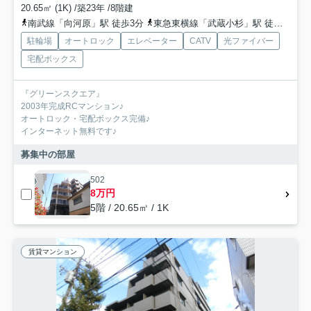
20.65㎡ (1K) /築23年 /8階建
南武線「向河原」駅 徒歩3分
東急東横線「武蔵小杉」駅 徒歩11分
駐輪場
オートロック
エレベーター
CATV
光ファイバー
宅配ボックス
『グリーンスクエア』
2003年完成RCマンション♪
オートロック・宅配ボックス完備♪
インターネット無料です♪
募集中の部屋
502
8万円
5階 / 20.65㎡ / 1K
賃貸マンション