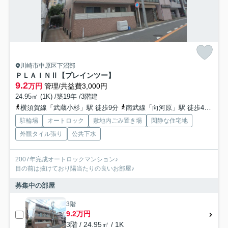
川崎市中原区下沼部
ＰＬＡＩＮⅡ【プレインツー】
9.2
万円
管理/共益費3,000円
24.95㎡ (1K) /築19年 /3階建
横須賀線「武蔵小杉」駅 徒歩9分
南武線「向河原」駅 徒歩4分
東
駐輪場
オートロック
敷地内ごみ置き場
閑静な住宅地
外観タイル張り
公共下水
2007年完成オートロックマンション♪
目の前は抜けており陽当たりの良いお部屋♪
募集中の部屋
3階
9.2万円
3階 / 24.95㎡ / 1K