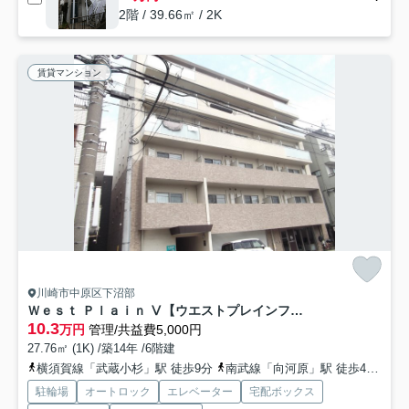
2階 / 39.66㎡ / 2K
賃貸マンション
川崎市中原区下沼部
Ｗｅｓｔ Ｐｌａｉｎ Ⅴ【ウエストプレインファイブ】
10.3
万円
管理/共益費5,000円
27.76㎡ (1K) /築14年 /6階建
横須賀線「武蔵小杉」駅 徒歩9分
南武線「向河原」駅 徒歩4分
東
駐輪場
オートロック
エレベーター
宅配ボックス