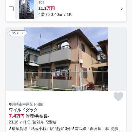
402
11.1万円
4階 / 30.40㎡ / 1K
アパート
川崎市中原区下沼部
ワイルドダック
7.4
万円
管理/共益費-
23.18㎡ (1K) /築21年 /2階建
横須賀線「武蔵小杉」駅 徒歩10分
南武線「向河原」駅 徒歩4分
東