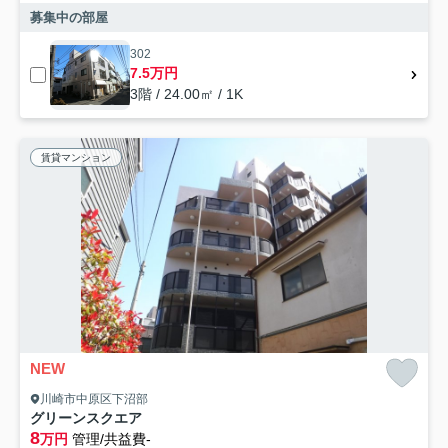
募集中の部屋
302
7.5万円
3階 / 24.00㎡ / 1K
賃貸マンション
NEW
川崎市中原区下沼部
グリーンスクエア
8
万円
管理/共益費-