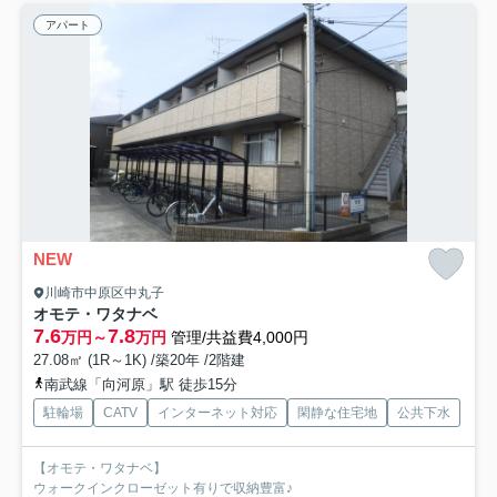
アパート
NEW
川崎市中原区中丸子
オモテ・ワタナベ
7.6
7.8
万円～
万円
管理/共益費4,000円
27.08㎡ (1R～1K) /築20年 /2階建
南武線「向河原」駅 徒歩15分
駐輪場
CATV
インターネット対応
閑静な住宅地
公共下水
【オモテ・ワタナベ】
ウォークインクローゼット有りで収納豊富♪