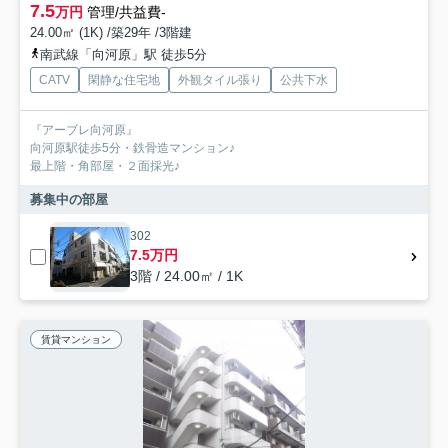
7.5
万円
管理/共益費-
24.00㎡ (1K) /築29年 /3階建
南武線「向河原」駅 徒歩5分
CATV
閑静な住宅地
外観タイル張り
公共下水
『アーブレ向河原』
向河原駅徒歩5分・鉄骨造マンション♪
最上階・角部屋・２面採光♪
募集中の部屋
302
7.5万円
3階 / 24.00㎡ / 1K
賃貸マンション