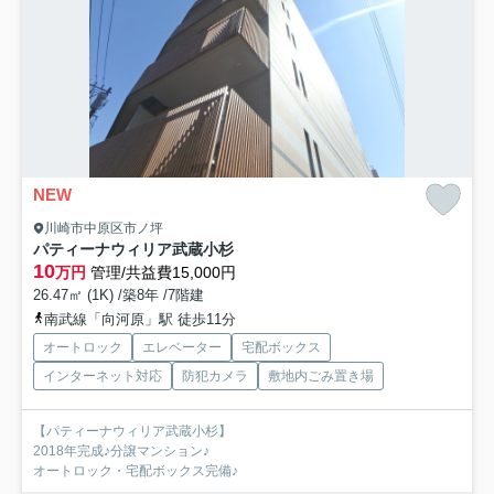
NEW
川崎市中原区市ノ坪
パティーナウィリア武蔵小杉
10
万円
管理/共益費15,000円
26.47㎡ (1K) /築8年 /7階建
南武線「向河原」駅 徒歩11分
オートロック
エレベーター
宅配ボックス
インターネット対応
防犯カメラ
敷地内ごみ置き場
【パティーナウィリア武蔵小杉】
2018年完成♪分譲マンション♪
オートロック・宅配ボックス完備♪