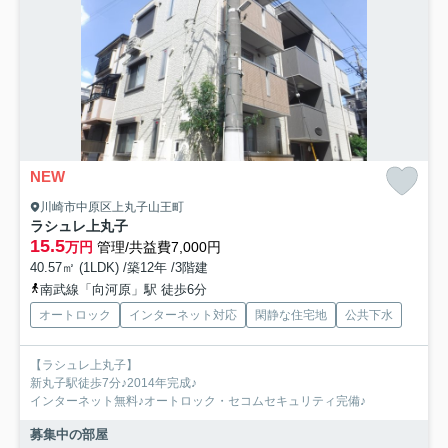
NEW
川崎市中原区上丸子山王町
ラシュレ上丸子
15.5
万円
管理/共益費7,000円
40.57㎡ (1LDK) /築12年 /3階建
南武線「向河原」駅 徒歩6分
オートロック
インターネット対応
閑静な住宅地
公共下水
【ラシュレ上丸子】
新丸子駅徒歩7分♪2014年完成♪
インターネット無料♪オートロック・セコムセキュリティ完備♪
募集中の部屋