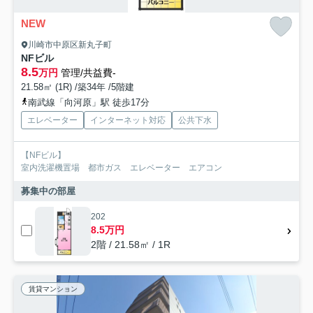
NEW
川崎市中原区新丸子町
NFビル
8.5
万円
管理/共益費-
21.58㎡ (1R) /築34年 /5階建
南武線「向河原」駅 徒歩17分
エレベーター
インターネット対応
公共下水
【NFビル】
室内洗濯機置場 都市ガス エレベーター エアコン
募集中の部屋
202
8.5万円
2階 / 21.58㎡ / 1R
賃貸マンション