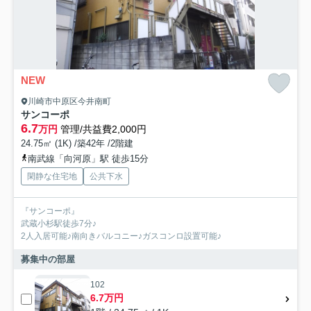
NEW
川崎市中原区今井南町
サンコーポ
6.7
万円
管理/共益費2,000円
24.75㎡ (1K) /築42年 /2階建
南武線「向河原」駅 徒歩15分
閑静な住宅地
公共下水
『サンコーポ』
武蔵小杉駅徒歩7分♪
2人入居可能♪南向きバルコニー♪ガスコンロ設置可能♪
募集中の部屋
102
6.7万円