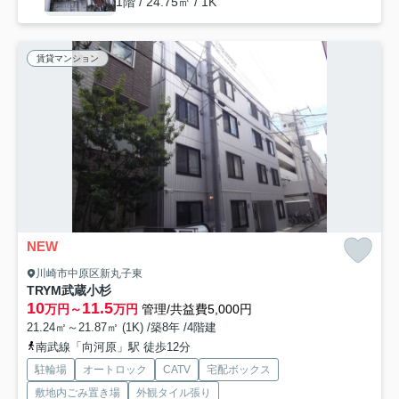
1階 / 24.75㎡ / 1K
賃貸マンション
NEW
川崎市中原区新丸子東
TRYM武蔵小杉
10
11.5
万円～
万円
管理/共益費5,000円
21.24㎡～21.87㎡ (1K) /築8年 /4階建
南武線「向河原」駅 徒歩12分
駐輪場
オートロック
CATV
宅配ボックス
敷地内ごみ置き場
外観タイル張り