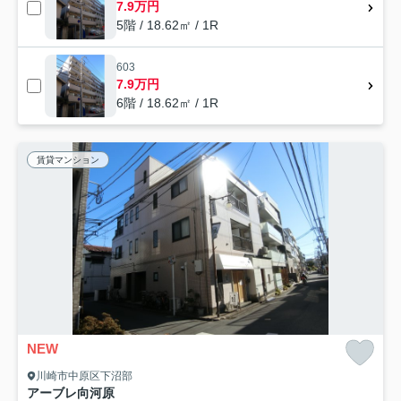
7.9万円
5階 / 18.62㎡ / 1R
603
7.9万円
6階 / 18.62㎡ / 1R
賃貸マンション
NEW
川崎市中原区下沼部
アーブレ向河原