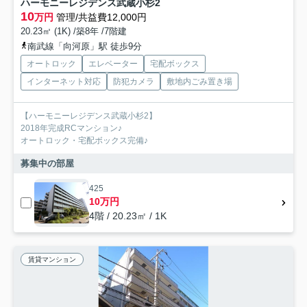
ハーモニーレジデンス武蔵小杉2
10
万円
管理/共益費12,000円
20.23㎡ (1K) /築8年 /7階建
南武線「向河原」駅 徒歩9分
オートロック
エレベーター
宅配ボックス
インターネット対応
防犯カメラ
敷地内ごみ置き場
【ハーモニーレジデンス武蔵小杉2】
2018年完成RCマンション♪
オートロック・宅配ボックス完備♪
募集中の部屋
425
10万円
4階 / 20.23㎡ / 1K
賃貸マンション