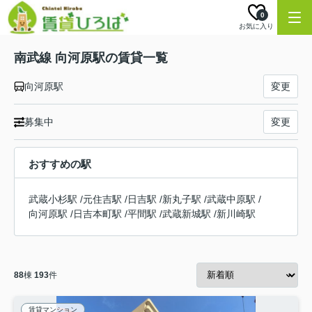
0
お気に入り
南武線 向河原駅の賃貸一覧
向河原駅
変更
募集中
変更
おすすめの駅
武蔵小杉駅
/
元住吉駅
/
日吉駅
/
新丸子駅
/
武蔵中原駅
/
向河原駅
/
日吉本町駅
/
平間駅
/
武蔵新城駅
/
新川崎駅
88
棟
193
件
賃貸マンション