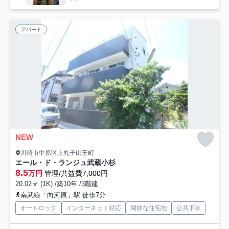
アパート
NEW
川崎市中原区上丸子山王町
エール・ド・ランジュ武蔵小杉
8.5
万円
管理/共益費7,000円
20.02㎡ (1K) /築10年 /3階建
南武線「向河原」駅 徒歩7分
オートロック
インターネット対応
閑静な住宅地
公共下水