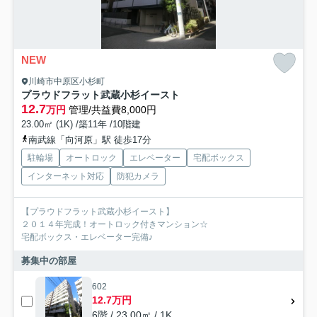
NEW
川崎市中原区小杉町
プラウドフラット武蔵小杉イースト
12.7
万円
管理/共益費8,000円
23.00㎡ (1K) /築11年 /10階建
南武線「向河原」駅 徒歩17分
駐輪場
オートロック
エレベーター
宅配ボックス
インターネット対応
防犯カメラ
【プラウドフラット武蔵小杉イースト】
２０１４年完成！オートロック付きマンション☆
宅配ボックス・エレベーター完備♪
募集中の部屋
602
12.7万円
6階 / 23.00㎡ / 1K