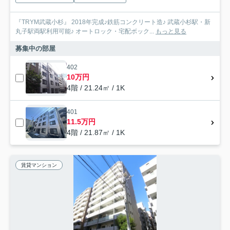
『TRYM武蔵小杉』 2018年完成♪鉄筋コンクリート造♪ 武蔵小杉駅・新
丸子駅両駅利用可能♪ オートロック・宅配ボック...
もっと見る
募集中の部屋
402
10万円
4階 / 21.24㎡ / 1K
401
11.5万円
4階 / 21.87㎡ / 1K
賃貸マンション