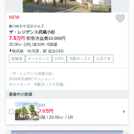
NEW
川崎市中原区中丸子
ザ・レジデンス武蔵小杉
7.5
万円
管理/共益費10,000円
20.00㎡ (1R) /築10年 /5階建
南武線「向河原」駅 徒歩14分
駐輪場
オートロック
CATV
宅配ボックス
公共下水
『ザ・レジデンス武蔵小杉』
2016年完成RCマンション☆
オートロック・宅配ボックス完備♪
募集中の部屋
103
7.5万円
1階 / 20.00㎡ / 1R