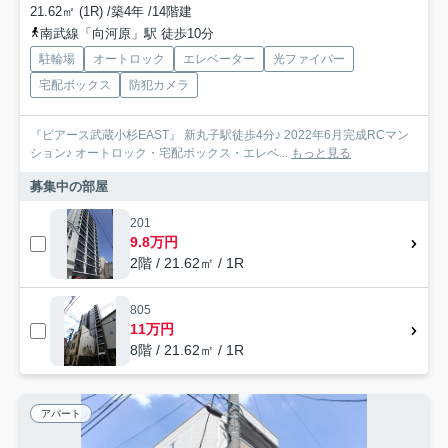
21.62㎡ (1R) /築4年 /14階建
南武線「向河原」駅 徒歩10分
駐輪場
オートロック
エレベーター
光ファイバー
宅配ボックス
防犯カメラ
『ピアース武蔵小杉EAST』 新丸子駅徒歩4分♪ 2022年6月完成RCマン
ション♪ オートロック・宅配ボックス・エレベ...
もっと見る
募集中の部屋
201
9.8万円
2階 / 21.62㎡ / 1R
805
11万円
8階 / 21.62㎡ / 1R
アパート