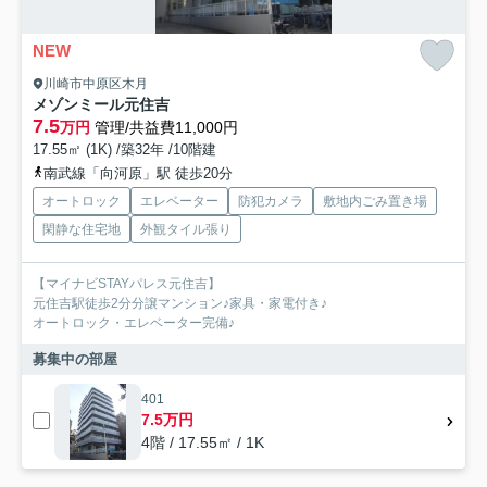
NEW
川崎市中原区木月
メゾンミール元住吉
7.5
万円
管理/共益費11,000円
17.55㎡ (1K) /築32年 /10階建
南武線「向河原」駅 徒歩20分
オートロック
エレベーター
防犯カメラ
敷地内ごみ置き場
閑静な住宅地
外観タイル張り
【マイナビSTAYパレス元住吉】
元住吉駅徒歩2分分譲マンション♪家具・家電付き♪
オートロック・エレベーター完備♪
募集中の部屋
401
7.5万円
4階 / 17.55㎡ / 1K