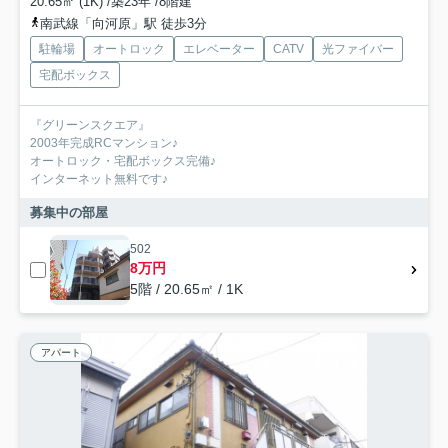
20.65㎡ (1K) /築23年 /8階建
南武線「向河原」駅 徒歩3分
駐輪場
オートロック
エレベーター
CATV
光ファイバー
宅配ボックス
『グリーンスクエア』
2003年完成RCマンション♪
オートロック・宅配ボックス完備♪
インターネット無料です♪
募集中の部屋
502
8万円
5階 / 20.65㎡ / 1K
アパート