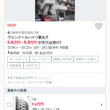
NEW
川崎市中原区新丸子町
ヴァンクールハイツ新丸子
5.6
5.9
万円～
万円
管理/共益費0円
15.66㎡～16.23㎡ (1R～1K) /築34年 /6階建
南武線「向河原」駅 徒歩15分
オートロック
エレベーター
閑静な住宅地
外観タイル張り
有線放送
公共下水
新丸子駅徒歩2分RCマンション♪
オートロック・エレベーター完備♪
募集中の部屋
3階
5.6万円
3階 / 16.23㎡ / 1K