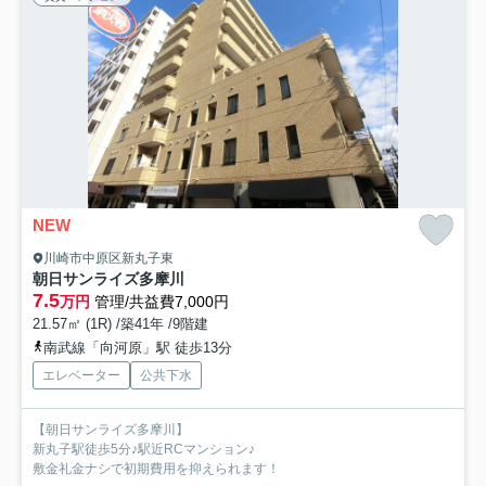
NEW
川崎市中原区新丸子東
朝日サンライズ多摩川
7.5
万円
管理/共益費7,000円
21.57㎡ (1R) /築41年 /9階建
南武線「向河原」駅 徒歩13分
エレベーター
公共下水
【朝日サンライズ多摩川】
新丸子駅徒歩5分♪駅近RCマンション♪
敷金礼金ナシで初期費用を抑えられます！