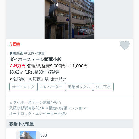
NEW
川崎市中原区小杉町
ダイホーステージ武蔵小杉
7.9
万円
管理/共益費9,000円～11,000円
18.62㎡ (1R) /築30年 /7階建
南武線「向河原」駅 徒歩15分
オートロック
エレベーター
宅配ボックス
公共下水
☆ダイホーステージ武蔵小杉☆
武蔵小杉駅徒歩3分ＲＣ構造の分譲マンション♪
オートロック・エレベーター完備♪
募集中の部屋
503