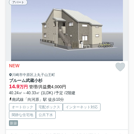
アパート
NEW
川崎市中原区上丸子山王町
ブルーム武蔵小杉
14.9
万円
管理/共益費4,000円
40.24㎡～40.33㎡ (1LDK) /予定 /2階建
南武線「向河原」駅 徒歩10分
オートロック
宅配ボックス
インターネット対応
閑静な住宅地
公共下水
新築