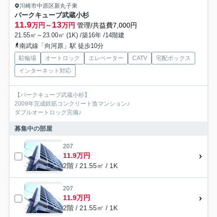
川崎市中原区新丸子東
パークキューブ武蔵小杉
11.9
13
万円～
万円
管理/共益費7,000円
21.55㎡～23.00㎡ (1K) /築16年 /14階建
南武線「向河原」駅 徒歩10分
駐輪場
オートロック
エレベーター
CATV
宅配ボックス
インターネット対応
【パークキューブ武蔵小杉】
2009年完成鉄筋コンクリート造マンション♪
ダブルオートロック完備♪
募集中の部屋
207
11.9万円
2階 / 21.55㎡ / 1K
207
11.9万円
2階 / 21.55㎡ / 1K