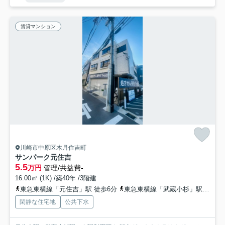
賃貸マンション
川崎市中原区木月住吉町
サンパーク元住吉
5.5
万円
管理/共益費-
16.00㎡ (1K) /築40年 /3階建
東急東横線「元住吉」駅 徒歩6分
東急東横線「武蔵小杉」駅 徒歩14分
閑静な住宅地
公共下水