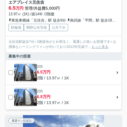
エアプレイス元住吉
6.5
万円
管理/共益費5,000円
13.97㎡ (1K) /築14年 /2階建
東急東横線「元住吉」駅 徒歩9分
南武線「平間」駅 徒歩18分
東急
駐輪場
閑静な住宅地
公共下水
元住吉駅徒歩7分♪ 3面採光がとれ明るく、風通しの良いお部屋です♪ お
洒落なシーリングファンが付いており2012年完成で...
もっと見る
募集中の部屋
205
6.5万円
2階 / 13.97㎡ / 1K
205
6.5万円
2階 / 13.97㎡ / 1K
賃貸マンション