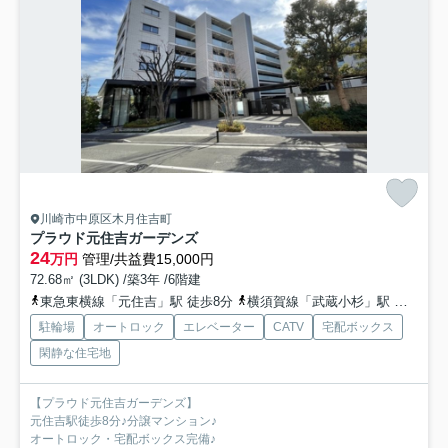
川崎市中原区木月住吉町
プラウド元住吉ガーデンズ
24
万円
管理/共益費15,000円
72.68㎡ (3LDK) /築3年 /6階建
東急東横線「元住吉」駅 徒歩8分
横須賀線「武蔵小杉」駅 徒歩13分
駐輪場
オートロック
エレベーター
CATV
宅配ボックス
閑静な住宅地
【プラウド元住吉ガーデンズ】
元住吉駅徒歩8分♪分譲マンション♪
オートロック・宅配ボックス完備♪