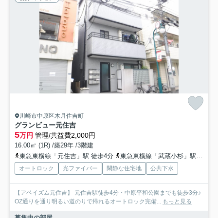
川崎市中原区木月住吉町
グランビュー元住吉
5
万円
管理/共益費2,000円
16.00㎡ (1R) /築29年 /3階建
東急東横線「元住吉」駅 徒歩4分
東急東横線「武蔵小杉」駅 徒歩17分
オートロック
光ファイバー
閑静な住宅地
公共下水
【アベイズム元住吉】 元住吉駅徒歩4分・中原平和公園までも徒歩3分♪
OZ通りを通り明るい道のりで帰れるオートロック完備...
もっと見る
募集中の部屋