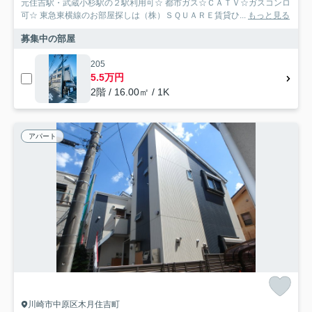
元住吉駅・武蔵小杉駅の２駅利用可☆ 都市ガス☆ＣＡＴＶ☆ガスコンロ
可☆ 東急東横線のお部屋探しは（株）ＳＱＵＡＲＥ賃貸ひ...
もっと見る
募集中の部屋
205
5.5万円
2階 / 16.00㎡ / 1K
アパート
川崎市中原区木月住吉町