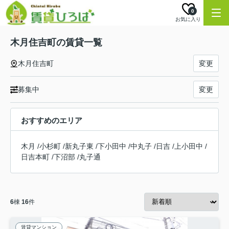
0
お気に入り
木月住吉町の賃貸一覧
木月住吉町
変更
募集中
変更
おすすめのエリア
木月
/
小杉町
/
新丸子東
/
下小田中
/
中丸子
/
日吉
/
上小田中
/
日吉本町
/
下沼部
/
丸子通
6
棟
16
件
賃貸マンション