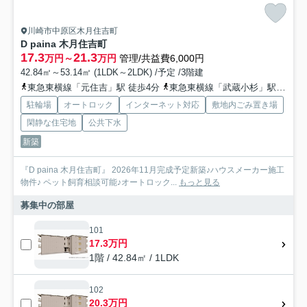
川崎市中原区木月住吉町
D paina 木月住吉町
17.3
21.3
万円～
万円
管理/共益費6,000円
42.84㎡～53.14㎡ (1LDK～2LDK) /予定 /3階建
東急東横線「元住吉」駅 徒歩4分
東急東横線「武蔵小杉」駅 徒歩17分
駐輪場
オートロック
インターネット対応
敷地内ごみ置き場
閑静な住宅地
公共下水
新築
『D paina 木月住吉町』 2026年11月完成予定新築♪ハウスメーカー施工
物件♪ ペット飼育相談可能♪オートロック...
もっと見る
募集中の部屋
101
17.3万円
1階 / 42.84㎡ / 1LDK
102
20.3万円