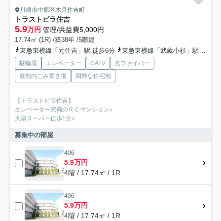
川崎市中原区木月住吉町
トラストビラ住吉
5.9
万円
管理/共益費5,000円
17.74㎡ (1R) /築38年 /5階建
東急東横線「元住吉」駅 徒歩6分
東急東横線「武蔵小杉」駅 徒歩15分
駐輪場
エレベーター
CATV
光ファイバー
敷地内ごみ置き場
閑静な住宅地
【トラストビラ住吉】
エレベーター完備のＲＣマンション♪
大型スーパー徒歩1分♪
募集中の部屋
406
5.9万円
4階 / 17.74㎡ / 1R
406
5.9万円
4階 / 17.74㎡ / 1R