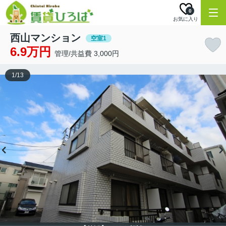
0
お気に入り
西山マンション
空室1
6.9万円
管理/共益費 3,000円
1
/
13