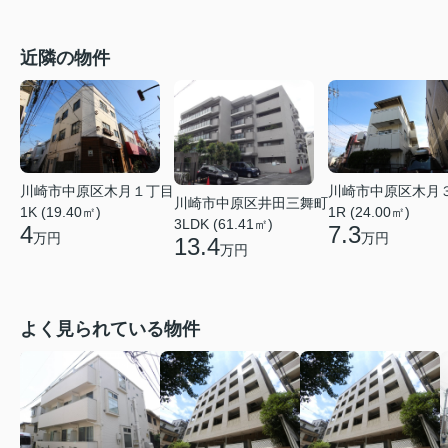
近隣の物件
川崎市中原区木月１丁目
川崎市中原区木月
川崎市中原区井田三舞町
1K (19.40㎡)
1R (24.00㎡)
3LDK (61.41㎡)
4
7.3
万円
万円
13.4
万円
よく見られている物件