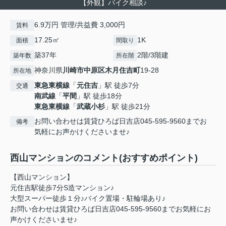
【外観】バイク相談♪
6.9万円 管理/共益費 3,000円
賃料
17.25㎡
1K
面積
間取り
築37年
2階/3階建
築年数
所在階
神奈川県
川崎市中原区
木月住吉町
19-28
所在地
東急東横線
「
元住吉
」駅 徒歩7分
交通
南武線
「
平間
」駅 徒歩18分
東急東横線
「
武蔵小杉
」駅 徒歩21分
お問い合わせは賃貸ひろば日吉店045-595-9560までお
備考
気軽にお声かけくださいませ♪
西山マンションのコメント(おすすめポイント)
【西山マンション】
元住吉駅徒歩7分S造マンション♪
大型スーパー徒歩１分♪バイク置場・駐輪場あり♪
お問い合わせは賃貸ひろば日吉店045-595-9560までお気軽にお
声かけくださいませ♪