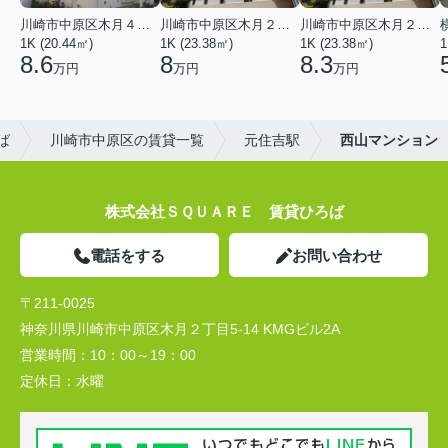
川崎市中原区木月４丁目
川崎市中原区木月２丁目
川崎市中原区木月２丁目
1K (20.44㎡)
1K (23.38㎡)
1K (23.38㎡)
1
8.6
8
8.3
万円
万円
万円
ば
川崎市中原区の賃貸一覧
元住吉駅
西山マンション
株式会社ＳＱＵＡＲＥ 賃貸ひろば
電話をする
お問い合わせ
〒211-0025
神奈川県川崎市中原区木月２丁目5-14 KMGビル2A
営業時間：
10：00～19：00
定休日：
水曜