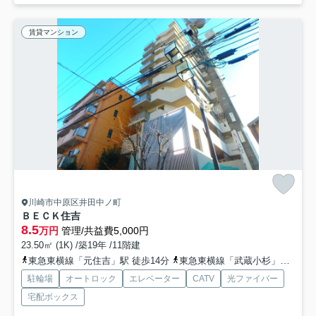
賃貸マンション
川崎市中原区井田中ノ町
ＢＥＣＫ住吉
8.5
万円
管理/共益費5,000円
23.50㎡ (1K) /築19年 /11階建
東急東横線「元住吉」駅 徒歩14分
東急東横線「武蔵小杉」駅 徒歩27分
駐輪場
オートロック
エレベーター
CATV
光ファイバー
宅配ボックス