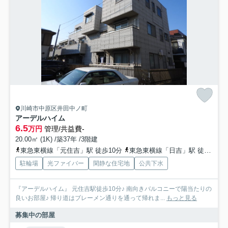
川崎市中原区井田中ノ町
アーデルハイム
6.5
万円
管理/共益費-
20.00㎡ (1K) /築37年 /3階建
東急東横線「元住吉」駅 徒歩10分
東急東横線「日吉」駅 徒歩19分
駐輪場
光ファイバー
閑静な住宅地
公共下水
『アーデルハイム』 元住吉駅徒歩10分♪ 南向きバルコニーで陽当たりの
良いお部屋♪ 帰り道はブレーメン通りを通って帰れま...
もっと見る
募集中の部屋