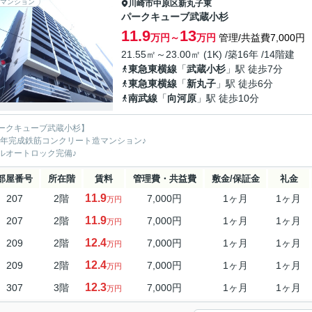
マンション
川崎市中原区
新丸子東
パークキューブ武蔵小杉
11.9
13
万円～
万円
管理/共益費7,000円
21.55㎡～23.00㎡ (1K) /築16年 /14階建
東急東横線
「
武蔵小杉
」駅 徒歩7分
東急東横線
「
新丸子
」駅 徒歩6分
南武線
「
向河原
」駅 徒歩10分
ークキューブ武蔵小杉】
09年完成鉄筋コンクリート造マンション♪
ルオートロック完備♪
部屋番号
所在階
賃料
管理費・共益費
敷金/保証金
礼金
11.9
207
2階
7,000円
1ヶ月
1ヶ月
万円
11.9
207
2階
7,000円
1ヶ月
1ヶ月
万円
12.4
209
2階
7,000円
1ヶ月
1ヶ月
万円
12.4
209
2階
7,000円
1ヶ月
1ヶ月
万円
12.3
307
3階
7,000円
1ヶ月
1ヶ月
万円