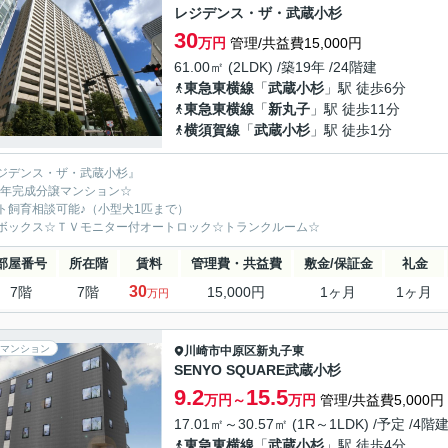
レジデンス・ザ・武蔵小杉
30
万円
管理/共益費15,000円
61.00㎡ (2LDK) /築19年 /24階建
東急東横線
「
武蔵小杉
」駅 徒歩6分
東急東横線
「
新丸子
」駅 徒歩11分
横須賀線
「
武蔵小杉
」駅 徒歩1分
ジデンス・ザ・武蔵小杉』
07年完成分譲マンション☆
ト飼育相談可能♪（小型犬1匹まで）
ボックス☆ＴＶモニター付オートロック☆トランクルーム☆
部屋番号
所在階
賃料
管理費・共益費
敷金/保証金
礼金
30
7階
7階
15,000円
1ヶ月
1ヶ月
万円
マンション
川崎市中原区
新丸子東
SENYO SQUARE武蔵小杉
9.2
15.5
万円～
万円
管理/共益費5,000円
17.01㎡～30.57㎡ (1R～1LDK) /予定 /4階
東急東横線
「
武蔵小杉
」駅 徒歩4分