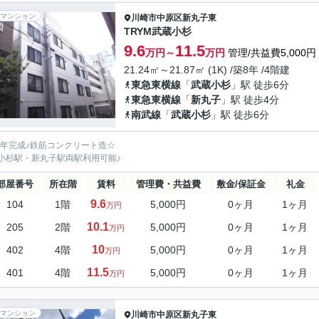
マンション
川崎市中原区
新丸子東
TRYM武蔵小杉
9.6
11.5
万円～
万円
管理/共益費5,000円
21.24㎡～21.87㎡ (1K) /築8年 /4階建
東急東横線
「
武蔵小杉
」駅 徒歩6分
東急東横線
「
新丸子
」駅 徒歩4分
南武線
「
武蔵小杉
」駅 徒歩6分
18年完成♪鉄筋コンクリート造☆
小杉駅・新丸子駅両駅利用可能♪
部屋番号
所在階
賃料
管理費・共益費
敷金/保証金
礼金
9.6
104
1階
5,000円
0ヶ月
1ヶ月
万円
10.1
205
2階
5,000円
0ヶ月
1ヶ月
万円
10
402
4階
5,000円
0ヶ月
1ヶ月
万円
11.5
401
4階
5,000円
0ヶ月
1ヶ月
万円
マンション
川崎市中原区
新丸子東