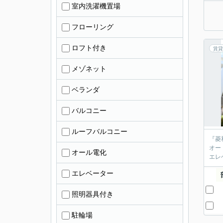
室内洗濯機置場
フローリング
ロフト付き
賃貸
メゾネット
ベランダ
バルコニー
ルーフバルコニー
『菱
オー
オール電化
エレ
エレベーター
照明器具付き
駐輪場