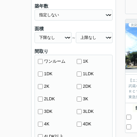
築年数
賃貸
面積
～
間取り
ワンルーム
1K
1DK
1LDK
【エ
2K
2DK
武蔵
ＲＣ
東急
2LDK
3K
3DK
3LDK
4K
4DK
4LDK以上