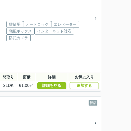
駐輪場
オートロック
エレベーター
宅配ボックス
インターネット対応
防犯カメラ
間取り
面積
詳細
お気に入り
2LDK
61.00㎡
詳細を見る
追加する
新築
建