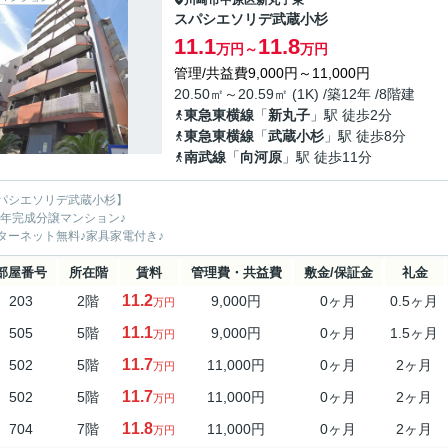
川崎市中原区
新丸子東
スパシエソリデ武蔵小杉
11.1
11.8
万円～
万円
管理/共益費9,000円～11,000円
20.50㎡～20.59㎡ (1K) /築12年 /8階建
東急東横線
「
新丸子
」駅 徒歩2分
東急東横線
「
武蔵小杉
」駅 徒歩8分
南武線
「
向河原
」駅 徒歩11分
パシエソリデ武蔵小杉】
14年完成分譲マンション♪
ターネット無料♪家具家電付き♪
部屋番号
所在階
賃料
管理費・共益費
敷金/保証金
礼金
11.2
203
2階
9,000円
0ヶ月
0.5ヶ月
万円
11.1
505
5階
9,000円
0ヶ月
1.5ヶ月
万円
11.7
502
5階
11,000円
0ヶ月
2ヶ月
万円
11.7
502
5階
11,000円
0ヶ月
2ヶ月
万円
11.8
704
7階
11,000円
0ヶ月
2ヶ月
万円