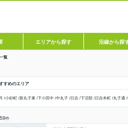
要
エリアから探す
沿線から探
一覧
すすめのエリア
月
/
小杉町
/
新丸子東
/
下小田中
/
中丸子
/
日吉
/
下沼部
/
日吉本町
/
丸子通
/
59
件