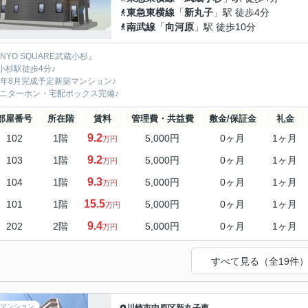
東急東横線
「
新丸子
」駅 徒歩4分
南武線
「
向河原
」駅 徒歩10分
NYO SQUARE武蔵小杉』
小杉駅徒歩4分♪
26年8月完成予定新築マンション♪
モニターホン・宅配ボックス完備♪
部屋番号
所在階
賃料
管理費・共益費
敷金/保証金
礼金
9.2
102
1階
5,000円
0ヶ月
1ヶ月
万円
9.2
103
1階
5,000円
0ヶ月
1ヶ月
万円
9.3
104
1階
5,000円
0ヶ月
1ヶ月
万円
15.5
101
1階
5,000円
0ヶ月
1ヶ月
万円
9.4
202
2階
5,000円
0ヶ月
1ヶ月
万円
すべて見る（全19件
マンション