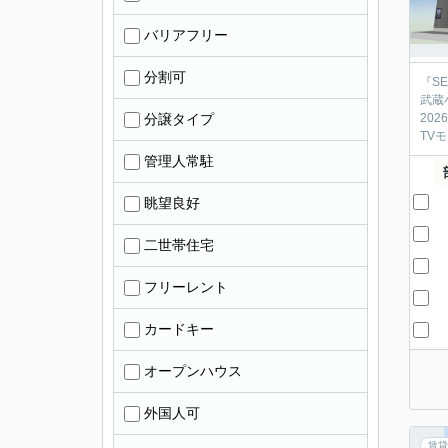
バリアフリー
分割可
『SE
武蔵
分譲タイプ
20
TV
管理人常駐
眺望良好
二世帯住宅
フリーレント
カードキー
オープンハウス
外国人可
賃貸