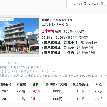
すべて見る（全12件
マンション
川崎市中原区
新丸子東
エストレリータ２
14
万円
管理/共益費5,000円
55.29㎡ (2LDK) /築34年 /5階建
東急東横線
「
武蔵小杉
」駅 徒歩3分
東急東横線
「
新丸子
」駅 徒歩4分
東急東横線
「
元住吉
」駅 徒歩22分
ストレリータ２】
小杉駅・新丸子駅の２駅利用可☆
マンション♪オートロック・エレベーター付♪
東横線のお部屋探しは株式ＳＱＵＡＲＥ賃貸ひろば元住吉店044-920-9723まで
部屋番号
所在階
賃料
管理費・共益費
敷金/保証金
礼金
14
307
2-3階
5,000円
1ヶ月
2ヶ月
万円
14
307
2-3階
5,000円
1ヶ月
2ヶ月
万円