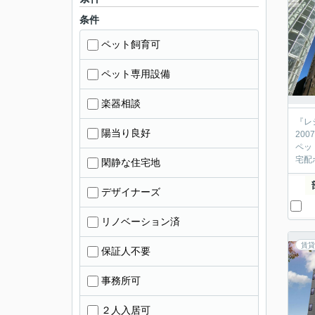
条件
ペット飼育可
ペット専用設備
楽器相談
『レ
陽当り良好
20
ペッ
宅配
閑静な住宅地
デザイナーズ
リノベーション済
賃貸
保証人不要
事務所可
２人入居可