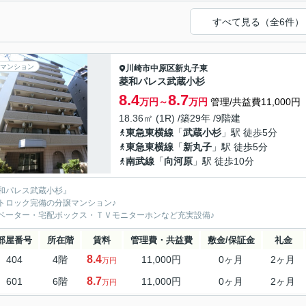
すべて見る（全6件）
マンション
川崎市中原区
新丸子東
菱和パレス武蔵小杉
8.4
8.7
万円～
万円
管理/共益費11,000円
18.36㎡ (1R) /築29年 /9階建
東急東横線
「
武蔵小杉
」駅 徒歩5分
東急東横線
「
新丸子
」駅 徒歩5分
南武線
「
向河原
」駅 徒歩10分
和パレス武蔵小杉』
トロック完備の分譲マンション♪
ベーター・宅配ボックス・ＴＶモニターホンなど充実設備♪
部屋番号
所在階
賃料
管理費・共益費
敷金/保証金
礼金
8.4
404
4階
11,000円
0ヶ月
2ヶ月
万円
8.7
601
6階
11,000円
0ヶ月
2ヶ月
万円