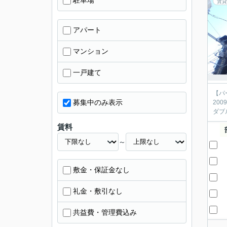
駐車場
賃貸
アパート
マンション
一戸建て
【パ
募集中のみ表示
20
ダブ
賃料
～
敷金・保証金なし
礼金・敷引なし
共益費・管理費込み