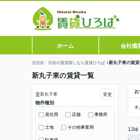
ホーム
会社概
新丸子東の賃貸
元住吉・日吉の賃貸探しなら賃貸ひろば
新丸子東の賃貸一覧
お
新丸子東
変更
物件種別
木
居住用
店舗
事務所
土地
その他事業用
13
棟