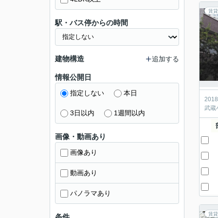
賃貸
駅・バス停からの時間
建物構造
追加する
情報公開日
指定しない
本日
20
武蔵
3日以内
1週間以内
画像・動画あり
画像あり
動画あり
パノラマあり
賃貸
条件