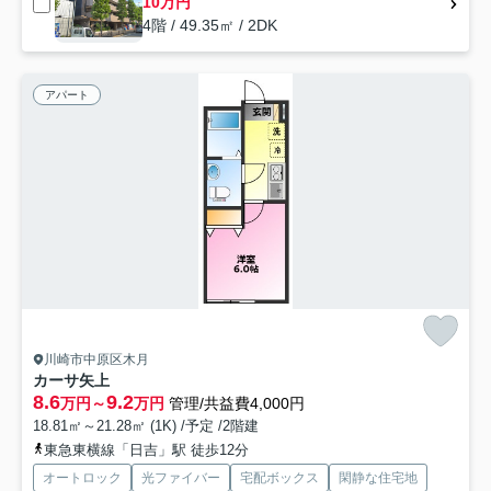
10万円
4階 / 49.35㎡ / 2DK
アパート
川崎市中原区木月
カーサ矢上
8.6
9.2
万円～
万円
管理/共益費4,000円
18.81㎡～21.28㎡ (1K) /予定 /2階建
東急東横線「日吉」駅 徒歩12分
オートロック
光ファイバー
宅配ボックス
閑静な住宅地