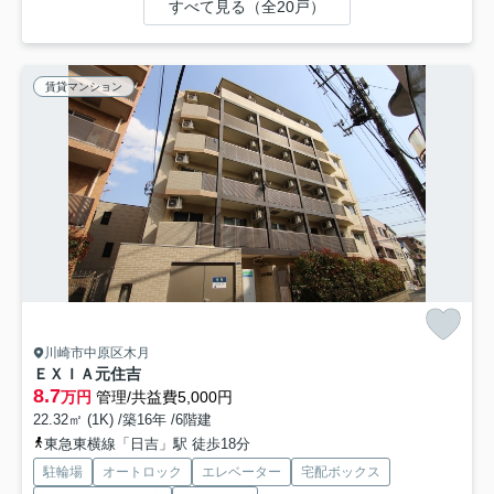
すべて見る（全20戸）
賃貸マンション
川崎市中原区木月
ＥＸＩＡ元住吉
8.7
万円
管理/共益費5,000円
22.32㎡ (1K) /築16年 /6階建
東急東横線「日吉」駅 徒歩18分
駐輪場
オートロック
エレベーター
宅配ボックス