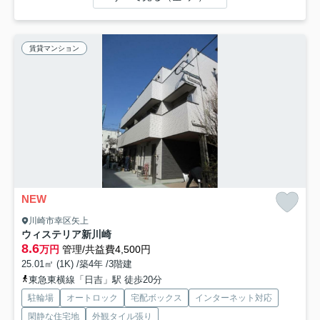
賃貸マンション
NEW
川崎市幸区矢上
ウィステリア新川崎
8.6
万円
管理/共益費4,500円
25.01㎡ (1K) /築4年 /3階建
東急東横線「日吉」駅 徒歩20分
駐輪場
オートロック
宅配ボックス
インターネット対応
閑静な住宅地
外観タイル張り