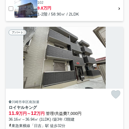
102
9.8万円
1-2階 / 58.90㎡ / 2LDK
アパート
川崎市幸区南加瀬
ロイヤルキング
11.9
12
万円～
万円
管理/共益費7,000円
36.16㎡～36.94㎡ (1LDK) /築3年 /3階建
東急東横線「日吉」駅 徒歩32分