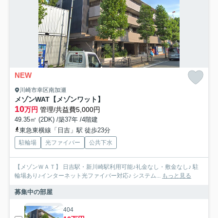
NEW
川崎市幸区南加瀬
メゾンWAT【メゾンワット】
10
万円
管理/共益費5,000円
49.35㎡ (2DK) /築37年 /4階建
東急東横線「日吉」駅 徒歩23分
駐輪場
光ファイバー
公共下水
【メゾンＷＡＴ】 日吉駅・新川崎駅利用可能♪礼金なし・敷金なし♪ 駐
輪場あり♪インターネット光ファイバー対応♪ システム...
もっと見る
募集中の部屋
404