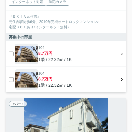
インターネット対応
防犯カメラ
『ＥＸＩＡ元住吉』
元住吉駅徒歩6分、2010年完成オートロックマンション♪
宅配ＢＯＸあり♪インターネット無料♪
募集中の部屋
104
8.7万円
1階 / 22.32㎡ / 1K
104
8.7万円
1階 / 22.32㎡ / 1K
アパート