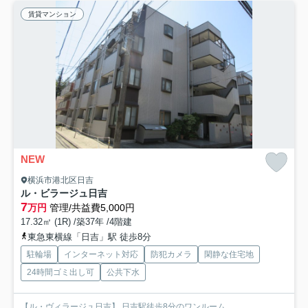
賃貸マンション
NEW
横浜市港北区日吉
ル・ビラージュ日吉
7
万円
管理/共益費5,000円
17.32㎡ (1R) /築37年 /4階建
東急東横線「日吉」駅 徒歩8分
駐輪場
インターネット対応
防犯カメラ
閑静な住宅地
24時間ゴミ出し可
公共下水
【ル・ヴィラージュ日吉】 日吉駅徒歩8分のワンルーム