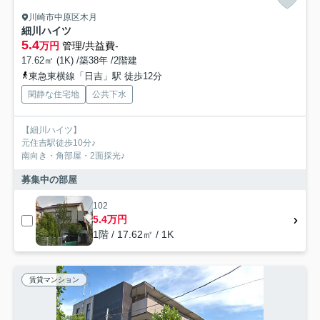
川崎市中原区木月
細川ハイツ
5.4
万円
管理/共益費-
17.62㎡ (1K) /築38年 /2階建
東急東横線「日吉」駅 徒歩12分
閑静な住宅地
公共下水
【細川ハイツ】
元住吉駅徒歩10分♪
南向き・角部屋・2面採光♪
募集中の部屋
102
5.4万円
1階 / 17.62㎡ / 1K
賃貸マンション