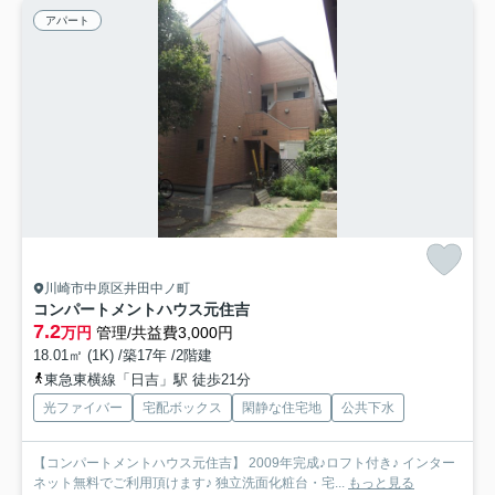
アパート
川崎市中原区井田中ノ町
コンパートメントハウス元住吉
7.2
万円
管理/共益費3,000円
18.01㎡ (1K) /築17年 /2階建
東急東横線「日吉」駅 徒歩21分
光ファイバー
宅配ボックス
閑静な住宅地
公共下水
【コンパートメントハウス元住吉】 2009年完成♪ロフト付き♪ インター
ネット無料でご利用頂けます♪ 独立洗面化粧台・宅...
もっと見る