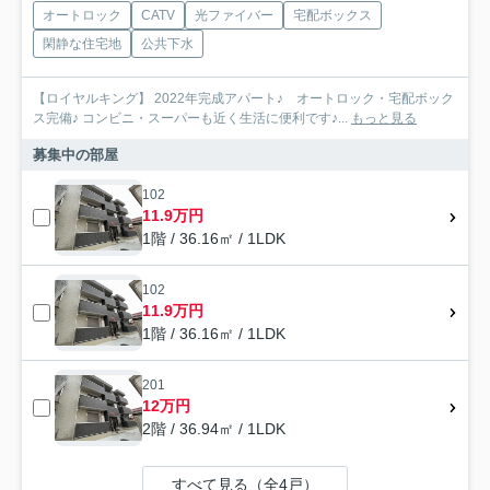
オートロック
CATV
光ファイバー
宅配ボックス
閑静な住宅地
公共下水
【ロイヤルキング】 2022年完成アパート♪ オートロック・宅配ボック
ス完備♪ コンビニ・スーパーも近く生活に便利です♪...
もっと見る
募集中の部屋
102
11.9万円
1階 / 36.16㎡ / 1LDK
102
11.9万円
1階 / 36.16㎡ / 1LDK
201
12万円
2階 / 36.94㎡ / 1LDK
すべて見る（全4戸）