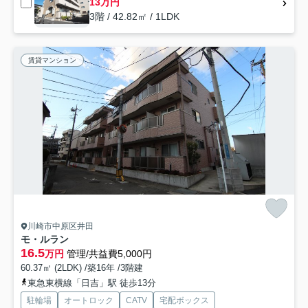
13万円
3階 / 42.82㎡ / 1LDK
賃貸マンション
川崎市中原区井田
モ・ルラン
16.5
万円
管理/共益費5,000円
60.37㎡ (2LDK) /築16年 /3階建
東急東横線「日吉」駅 徒歩13分
駐輪場
オートロック
CATV
宅配ボックス