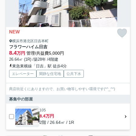
NEW
横浜市港北区日吉本町
フラワーハイム日吉
8.4
万円
管理/共益費5,000円
26.64㎡ (1R) /築28年 /4階建
東急東横線「日吉」駅 徒歩4分
エレベーター
閑静な住宅地
公共下水
商店街近くにありますので、お買い物等しやすい環境です(*^_^*)
募集中の部屋
105
8.4万円
2階 / 26.64㎡ / 1R