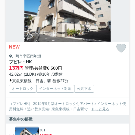
NEW
川崎市幸区南加瀬
プピレ・HK
13
万円
管理/共益費6,500円
42.82㎡ (1LDK) /築10年 /3階建
東急東横線「日吉」駅 徒歩27分
オートロック
インターネット対応
公共下水
（プピレHK） 2015年9月築オートロック付アパート♪ インターネット使
用料無料！追い焚き完備♪ 東急東横線・日吉駅で...
もっと見る
募集中の部屋
301