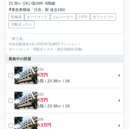
23.38㎡ (1K) /築24年 /6階建
東急東横線「日吉」駅 徒歩19分
駐輪場
オートロック
エレベーター
CATV
光ファイバー
宅配ボックス
『夢工房』
元住吉駅徒歩1分♪2002年完成RCマンション！
オートロック・宅配ボックス・独立洗面台完備♪
募集中の部屋
103
8万円
1階 / 23.38㎡ / 1K
103
8万円
1階 / 23.38㎡ / 1K
205
8.3万円