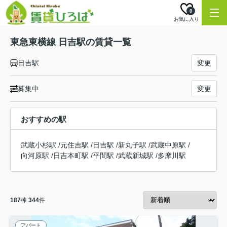
0
お気に入り
東急東横線 日吉駅の賃貸一覧
日吉駅
変更
募集中
変更
おすすめの駅
武蔵小杉駅
/
元住吉駅
/
日吉駅
/
新丸子駅
/
武蔵中原駅
/
向河原駅
/
日吉本町駅
/
平間駅
/
武蔵新城駅
/
多摩川駅
187
棟
344
件
アパート