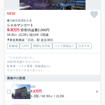
NEW
川崎市高津区久末
シャルマンコート
9.8
万円
管理/共益費2,000円
58.90㎡ (2LDK) /築24年 /2階建
東急東横線「日吉」駅 徒歩38分
駐輪場
CATV
閑静な住宅地
バイク置場あり
公共下水
『シャルマンコート』
2001年完成テラスハウス♪
駐車場・バイク置場・駐輪場あり♪
ウォークインクローゼット♪
募集中の部屋
102
9.8万円
1-2階 / 58.90㎡ / 2LDK