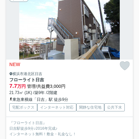
NEW
横浜市港北区日吉
フローライト日吉
7.7
万円
管理/共益費3,000円
21.73㎡ (1K) /築9年 /2階建
東急東横線「日吉」駅 徒歩9分
宅配ボックス
インターネット対応
閑静な住宅地
公共下水
『フローライト日吉』
日吉駅徒歩9分♪2016年完成♪
インターネット無料！敷金・礼金なし！