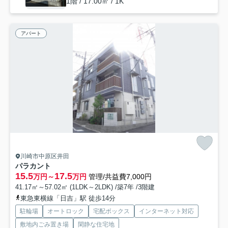
1階 / 17.00㎡ / 1K
アパート
川崎市中原区井田
パラカント
15.5
17.5
万円～
万円
管理/共益費7,000円
41.17㎡～57.02㎡ (1LDK～2LDK) /築7年 /3階建
東急東横線「日吉」駅 徒歩14分
駐輪場
オートロック
宅配ボックス
インターネット対応
敷地内ごみ置き場
閑静な住宅地