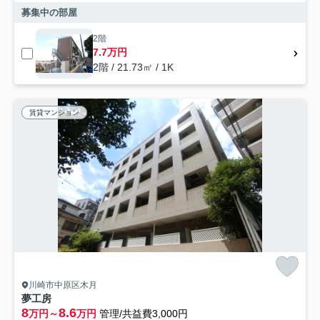
募集中の部屋
2階
7.7万円
2階 / 21.73㎡ / 1K
賃貸マンション
川崎市中原区木月
夢工房
8
8.6
万円～
万円
管理/共益費3,000円