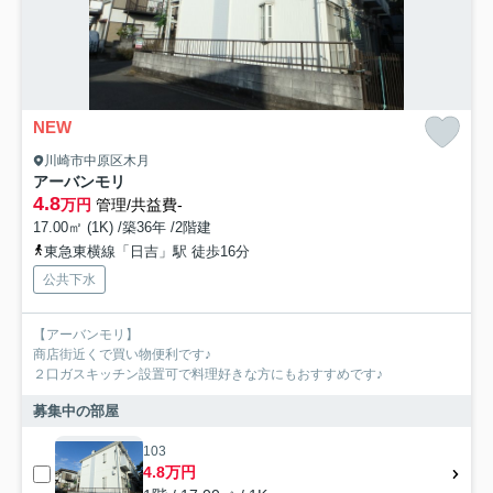
NEW
川崎市中原区木月
アーバンモリ
4.8
万円
管理/共益費-
17.00㎡ (1K) /築36年 /2階建
東急東横線「日吉」駅 徒歩16分
公共下水
【アーバンモリ】
商店街近くで買い物便利です♪
２口ガスキッチン設置可で料理好きな方にもおすすめです♪
募集中の部屋
103
4.8万円