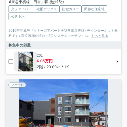
東急東横線「日吉」駅 徒歩15分
光ファイバー
宅配ボックス
防犯カメラ
閑静な住宅地
公共下水
2016年完成デザイナーズアパート全室角部屋設計♪ 光インターネット無
料です♪ 独立洗面化粧台・2口システムキッチン・温...
もっと見る
募集中の部屋
201
6.65万円
2階 / 20.69㎡ / 1K
アパート