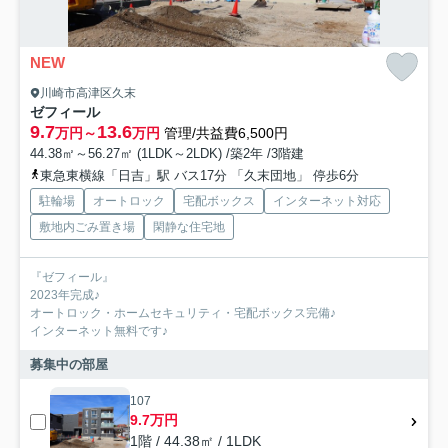
NEW
川崎市高津区久末
ゼフィール
9.7
13.6
万円～
万円
管理/共益費6,500円
44.38㎡～56.27㎡ (1LDK～2LDK) /築2年 /3階建
東急東横線「日吉」駅 バス17分 「久末団地」 停歩6分
駐輪場
オートロック
宅配ボックス
インターネット対応
敷地内ごみ置き場
閑静な住宅地
『ゼフィール』
2023年完成♪
オートロック・ホームセキュリティ・宅配ボックス完備♪
インターネット無料です♪
募集中の部屋
107
9.7万円
1階 / 44.38㎡ / 1LDK