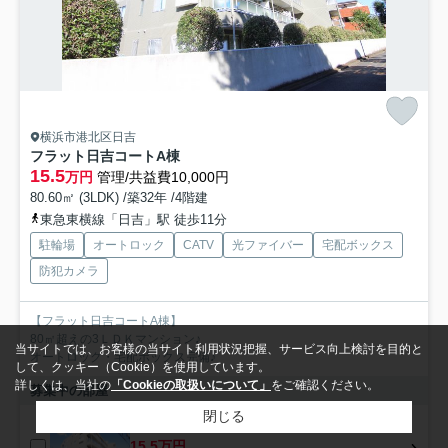
横浜市港北区日吉
フラット日吉コートA棟
15.5
万円
管理/共益費10,000円
80.60㎡ (3LDK) /築32年 /4階建
東急東横線「日吉」駅 徒歩11分
駐輪場
オートロック
CATV
光ファイバー
宅配ボックス
防犯カメラ
【フラット日吉コートA棟】
80㎡超えの3ＬＤＫマンション♪
当サイトでは、お客様の当サイト利用状況把握、サービス向上検討を目的と
オートロック・宅配ボックス完備♪
して、クッキー（Cookie）を使用しています。
詳しくは、当社の
「Cookieの取扱いについて」
をご確認ください。
募集中の部屋
閉じる
202
15.5万円