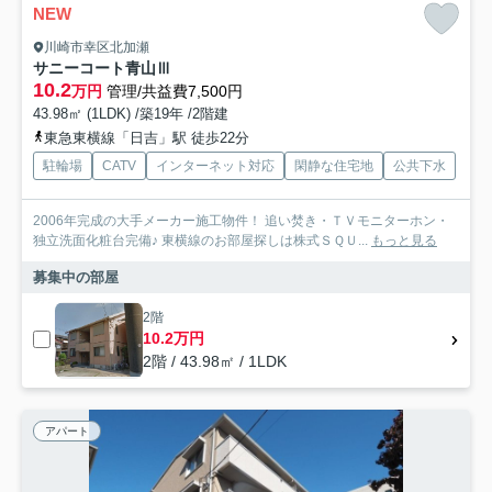
NEW
川崎市幸区北加瀬
サニーコート青山Ⅲ
10.2
万円
管理/共益費7,500円
43.98㎡ (1LDK) /築19年 /2階建
東急東横線「日吉」駅 徒歩22分
駐輪場
CATV
インターネット対応
閑静な住宅地
公共下水
2006年完成の大手メーカー施工物件！ 追い焚き・ＴＶモニターホン・
独立洗面化粧台完備♪ 東横線のお部屋探しは株式ＳＱＵ...
もっと見る
募集中の部屋
2階
10.2万円
2階 / 43.98㎡ / 1LDK
アパート