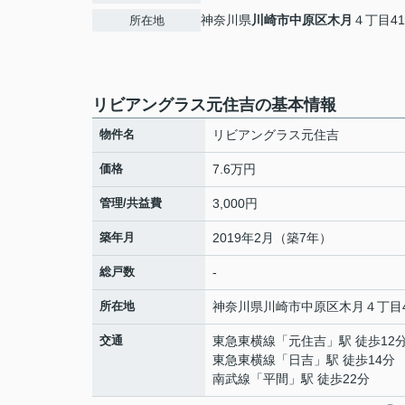
神奈川県
川崎市中原区
木月
４丁目41
所在地
リビアングラス元住吉の基本情報
物件名
リビアングラス元住吉
価格
7.6万円
管理/共益費
3,000円
築年月
2019年2月（築7年）
総戸数
-
所在地
神奈川県
川崎市中原区
木月
４丁目4
交通
東急東横線
「
元住吉
」駅 徒歩12
東急東横線
「
日吉
」駅 徒歩14分
南武線
「
平間
」駅 徒歩22分