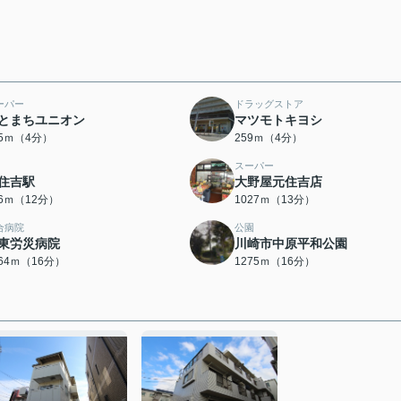
ーパー
ドラッグストア
とまちユニオン
マツモトキヨシ
55ｍ（4分）
259ｍ（4分）
スーパー
住吉駅
大野屋元住吉店
56ｍ（12分）
1027ｍ（13分）
合病院
公園
東労災病院
川崎市中原平和公園
264ｍ（16分）
1275ｍ（16分）