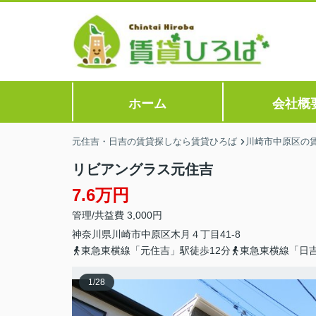
ホーム
会社概
元住吉・日吉の賃貸探しなら賃貸ひろば
川崎市中原区の
リビアングラス元住吉
7.6万円
管理/共益費 3,000円
神奈川県
川崎市中原区
木月
４丁目41-8
東急東横線「元住吉」駅徒歩12分
東急東横線「日吉
1
/
28