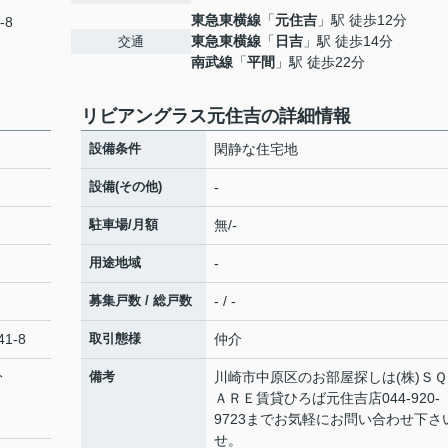
東急東横線
「
元住吉
」駅 徒歩12分
-8
東急東横線
「
日吉
」駅 徒歩14分
交通
南武線
「
平間
」駅 徒歩22分
リビアングラス元住吉の詳細情報
設備条件
閑静な住宅地
設備(その他)
-
駐車場/月額
無/-
用途地域
-
募集戸数 / 総戸数
- / -
1-8
取引態様
仲介
分
備考
川崎市中原区のお部屋探しは(株)ＳＱ
ＡＲＥ賃貸ひろば元住吉店044-920-
9723までお気軽にお問い合わせ下さ
せ。