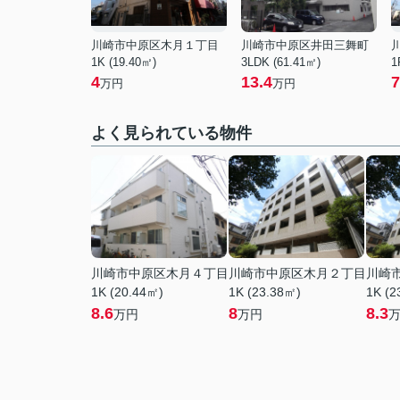
川崎市中原区木月１丁目
川崎市中原区井田三舞町
1K (19.40㎡)
3LDK (61.41㎡)
1
4
13.4
7
万円
万円
よく見られている物件
川崎市中原区木月４丁目
川崎市中原区木月２丁目
川崎
1K (20.44㎡)
1K (23.38㎡)
1K (2
8.6
8
8.3
万円
万円