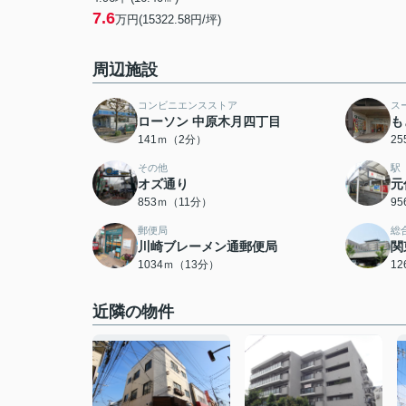
7.6
万円(15322.58円/坪)
周辺施設
コンビニエンスストア
ス
ローソン 中原木月四丁目
も
141ｍ（2分）
2
その他
駅
オズ通り
元
853ｍ（11分）
9
郵便局
総
川崎ブレーメン通郵便局
関
1034ｍ（13分）
1
近隣の物件