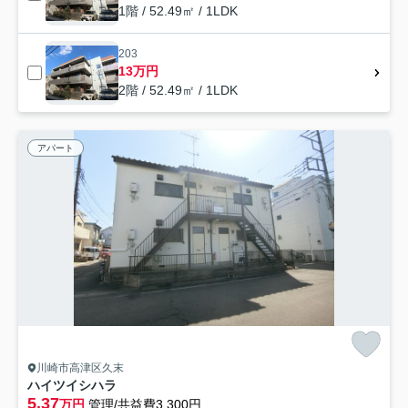
1階 / 52.49㎡ / 1LDK
203
13万円
2階 / 52.49㎡ / 1LDK
アパート
川崎市高津区久末
ハイツイシハラ
5.37
万円
管理/共益費3,300円