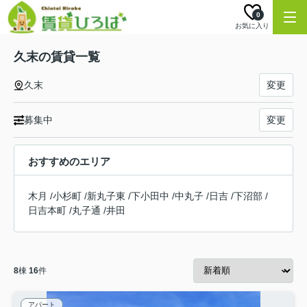
0
お気に入り
久末の賃貸一覧
久末
変更
募集中
変更
おすすめのエリア
木月
/
小杉町
/
新丸子東
/
下小田中
/
中丸子
/
日吉
/
下沼部
/
日吉本町
/
丸子通
/
井田
8
棟
16
件
アパート