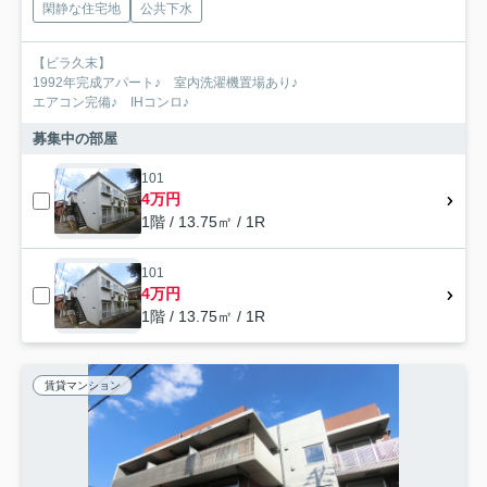
閑静な住宅地
公共下水
【ビラ久末】
1992年完成アパート♪ 室内洗濯機置場あり♪
エアコン完備♪ IHコンロ♪
募集中の部屋
101
4万円
1階 / 13.75㎡ / 1R
101
4万円
1階 / 13.75㎡ / 1R
賃貸マンション