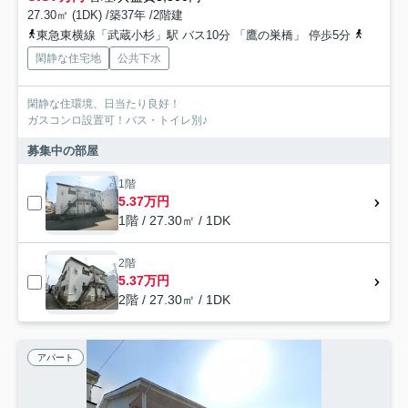
27.30㎡ (1DK) /築37年 /2階建
東急東横線「武蔵小杉」駅 バス10分 「鷹の巣橋」 停歩5分
南武線「
閑静な住宅地
公共下水
閑静な住環境、日当たり良好！
ガスコンロ設置可！バス・トイレ別♪
募集中の部屋
1階
5.37万円
1階 / 27.30㎡ / 1DK
2階
5.37万円
2階 / 27.30㎡ / 1DK
アパート