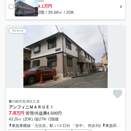
202
6.1万円
2階 / 39.68㎡ / 2DK
アパート
川崎市高津区久末
アンフィニＭＡＲＵＥＩ
7.8
万円
管理/共益費4,500円
43.20㎡ (2DK) /築27年 /2階建
東急東横線「元住吉」駅 バス12分 「谷中」 停歩3分
東急田園都市線「溝の口」駅 バス10分 「谷中」 停歩3分