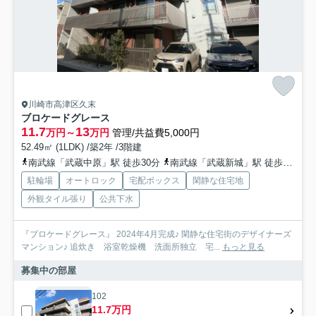
川崎市高津区久末
ブロケードグレース
11.7
13
万円～
万円
管理/共益費5,000円
52.49㎡ (1LDK) /築2年 /3階建
南武線「武蔵中原」駅 徒歩30分
南武線「武蔵新城」駅 徒歩31分
駐輪場
オートロック
宅配ボックス
閑静な住宅地
外観タイル張り
公共下水
『ブロケードグレース』 2024年4月完成♪ 閑静な住宅街のデザイナーズ
マンション♪ 追炊き 浴室乾燥機 洗面所独立 宅...
もっと見る
募集中の部屋
102
11.7万円