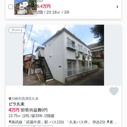
203
5.4万円
2階 / 23.18㎡ / 1R
アパート
川崎市高津区久末
ビラ久末
4
万円
管理/共益費0円
13.75㎡ (1R) /築33年 /2階建
南武線「武蔵中原」駅 バス13分 「久末バス停」 停歩2分
東急東横線「武蔵小杉」駅 バス25分 「久末バス停」 停歩2分