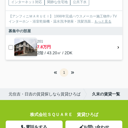
インターネット対応
閑静な住宅地
公共下水
【アンフィニＭＡＲＵＥＩ】 1998年完成ハウスメーカー施工物件♪ TV
インターホン・浴室乾燥機・温水洗浄便座・洗髪洗面...
もっと見る
募集中の部屋
201
7.8万円
2階 / 43.20㎡ / 2DK
1
元住吉・日吉の賃貸探しなら賃貸ひろば
久末の賃貸一覧
株式会社ＳＱＵＡＲＥ 賃貸ひろば
電話をする
お問い合わせ