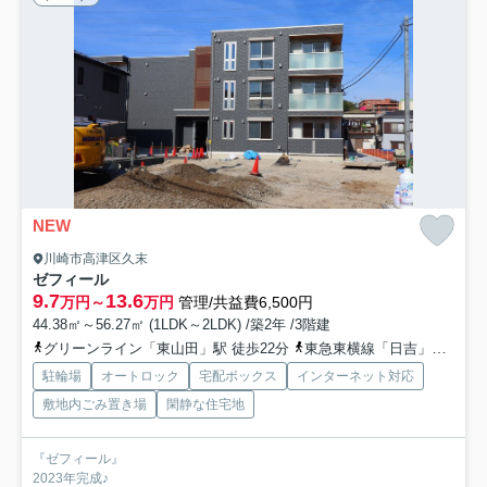
NEW
川崎市高津区久末
ゼフィール
9.7
13.6
万円～
万円
管理/共益費6,500円
44.38㎡～56.27㎡ (1LDK～2LDK) /築2年 /3階建
グリーンライン「東山田」駅 徒歩22分
東急東横線「日吉」駅 バス17分 「久末団地」 停歩6分
駐輪場
オートロック
宅配ボックス
インターネット対応
敷地内ごみ置き場
閑静な住宅地
『ゼフィール』
2023年完成♪