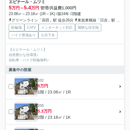
エピナール・ムツミ
5
5.4
万円～
万円
管理/共益費1,000円
23.08㎡～23.18㎡ (1R～1K) /築24年 /2階建
グリーンライン「高田」駅 徒歩26分
東急東横線「日吉」駅 バス18分 東急バス「久末団地」 停歩7分
駐輪場
CATV
インターネット対応
閑静な住宅地
バイク置場あり
公共下水
【エピナール・ムツミ】
自然豊かな住環境♪
自転車・バイク駐輪無料♪
募集中の部屋
102
5万円
1階 / 23.08㎡ / 1R
205
5.3万円
2階 / 23.18㎡ / 1K