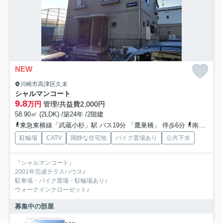
NEW
川崎市高津区久末
シャルマンコート
9.8
万円
管理/共益費2,000円
58.90㎡ (2LDK) /築24年 /2階建
東急東横線「武蔵小杉」駅 バス19分 「鷹巣橋」 停歩6分
南武線「武蔵中原」駅 徒歩28分
駐輪場
CATV
閑静な住宅地
バイク置場あり
公共下水
『シャルマンコート』
2001年完成テラスハウス♪
駐車場・バイク置場・駐輪場あり♪
ウォークインクローゼット♪
募集中の部屋