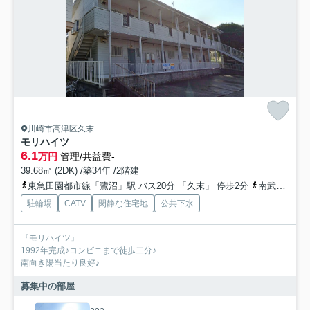
川崎市高津区久末
モリハイツ
6.1
万円
管理/共益費-
39.68㎡ (2DK) /築34年 /2階建
東急田園都市線「鷺沼」駅 バス20分 「久末」 停歩2分
南武線「武蔵中原」駅 バス16分 「久末」 停歩6分
駐輪場
CATV
閑静な住宅地
公共下水
『モリハイツ』
1992年完成♪コンビニまで徒歩二分♪
南向き陽当たり良好♪
募集中の部屋