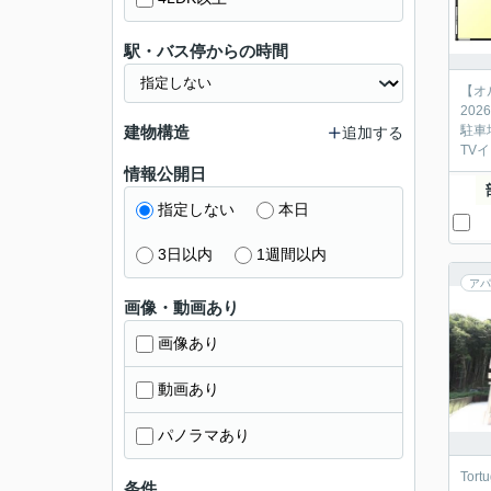
駅・バス停からの時間
【オ
20
建物構造
駐車
追加する
TV
情報公開日
指定しない
本日
3日以内
1週間以内
アパ
画像・動画あり
画像あり
動画あり
パノラマあり
Tor
条件