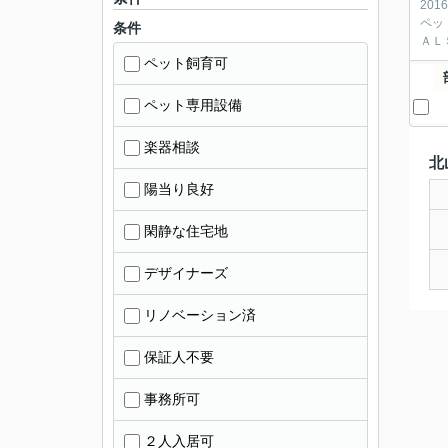
20
ペッ
条件
ＡＬ
ペット飼育可
ペット専用設備
楽器相談
北
陽当り良好
閑静な住宅地
デザイナーズ
リノベーション済
保証人不要
事務所可
２人入居可