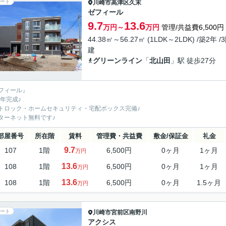
ート
川崎市高津区
久末
ゼフィール
9.7
13.6
万円～
万円
管理/共益費6,500円
44.38㎡～56.27㎡ (1LDK～2LDK) /築2年 /
建
グリーンライン
「
北山田
」駅 徒歩27分
フィール』
3年完成♪
トロック・ホームセキュリティ・宅配ボックス完備♪
ターネット無料です♪
部屋番号
所在階
賃料
管理費・共益費
敷金/保証金
礼金
9.7
107
1階
6,500円
0ヶ月
1ヶ月
万円
13.6
108
1階
6,500円
0ヶ月
1ヶ月
万円
13.6
108
1階
6,500円
0ヶ月
1.5ヶ月
万円
ート
川崎市宮前区
南野川
アクシス