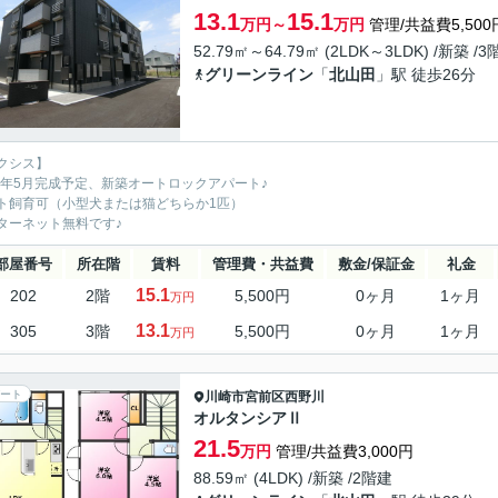
13.1
15.1
万円～
万円
管理/共益費5,500
52.79㎡～64.79㎡ (2LDK～3LDK) /新築 /
グリーンライン
「
北山田
」駅 徒歩26分
クシス】
26年5月完成予定、新築オートロックアパート♪
ト飼育可（小型犬または猫どちらか1匹）
ターネット無料です♪
部屋番号
所在階
賃料
管理費・共益費
敷金/保証金
礼金
15.1
202
2階
5,500円
0ヶ月
1ヶ月
万円
13.1
305
3階
5,500円
0ヶ月
1ヶ月
万円
ート
川崎市宮前区
西野川
オルタンシアⅡ
21.5
万円
管理/共益費3,000円
88.59㎡ (4LDK) /新築 /2階建