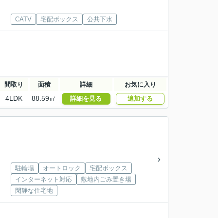
CATV
宅配ボックス
公共下水
間取り
面積
詳細
お気に入り
4LDK
88.59㎡
詳細を見る
追加する
駐輪場
オートロック
宅配ボックス
インターネット対応
敷地内ごみ置き場
閑静な住宅地