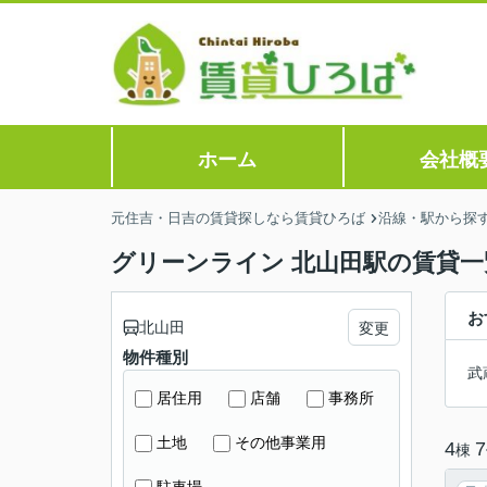
ホーム
会社概
元住吉・日吉の賃貸探しなら賃貸ひろば
沿線・駅から探
グリーンライン 北山田駅の賃貸一
お
北山田
変更
物件種別
武
居住用
店舗
事務所
土地
その他事業用
4
7
棟