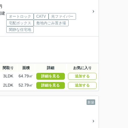
円
3階建
オートロック
CATV
光ファイバー
宅配ボックス
敷地内ごみ置き場
閑静な住宅地
間取り
面積
詳細
お気に入り
3LDK
64.79㎡
詳細を見る
追加する
2LDK
52.79㎡
詳細を見る
追加する
新築