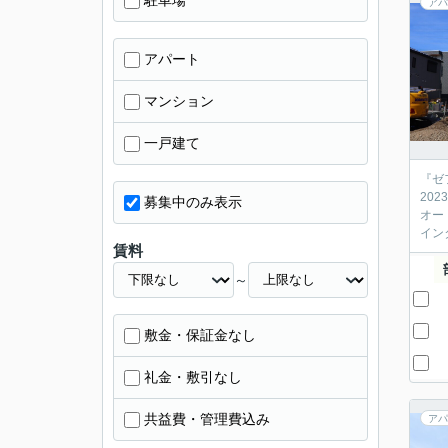
駐車場
アパ
アパート
マンション
一戸建て
『ゼ
202
募集中のみ表示
オー
イン
賃料
～
敷金・保証金なし
礼金・敷引なし
共益費・管理費込み
アパ