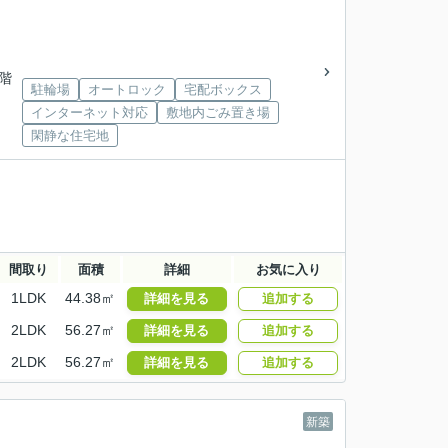
3階
駐輪場
オートロック
宅配ボックス
インターネット対応
敷地内ごみ置き場
閑静な住宅地
間取り
面積
詳細
お気に入り
1LDK
44.38㎡
詳細を見る
追加する
2LDK
56.27㎡
詳細を見る
追加する
2LDK
56.27㎡
詳細を見る
追加する
新築