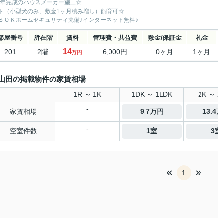
16年完成のハウスメーカー施工☆
ト（小型犬のみ、敷金1ヶ月積み増し）飼育可☆
ＳＯＫホームセキュリティ完備♪インターネット無料♪
部屋番号
所在階
賃料
管理費・共益費
敷金/保証金
礼金
14
201
2階
6,000円
0ヶ月
1ヶ月
万円
山田の掲載物件の家賃相場
1R ～ 1K
1DK ～ 1LDK
2K ～ 
-
家賃相場
9.7万円
13.
-
空室件数
1室
3
1