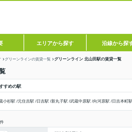
要
エリアから探す
沿線から探
グリーンライン 北山田駅の賃貸一覧
す
グリーンラインの賃貸一覧
覧
すすめの駅
蔵小杉駅
/
元住吉駅
/
日吉駅
/
新丸子駅
/
武蔵中原駅
/
向河原駅
/
日吉本町
件