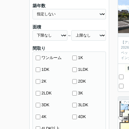
築年数
面積
～
【ア
20
間取り
ペッ
ワンルーム
1K
イン
1DK
1LDK
2K
2DK
2LDK
3K
アパ
3DK
3LDK
4K
4DK
4LDK以上