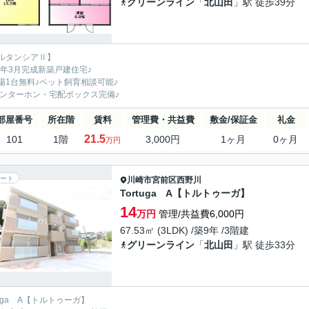
グリーンライン
「
北山田
」駅 徒歩39分
ルタンシアⅡ】
26年3月完成新築戸建住宅♪
場1台無料♪ペット飼育相談可能♪
インターホン・宅配ボックス完備♪
部屋番号
所在階
賃料
管理費・共益費
敷金/保証金
礼金
21.5
101
1階
3,000円
1ヶ月
0ヶ月
万円
ート
川崎市宮前区
西野川
Tortuga A【トルトゥーガ】
14
万円
管理/共益費6,000円
67.53㎡ (3LDK) /築9年 /3階建
グリーンライン
「
北山田
」駅 徒歩33分
tuga A【トルトゥーガ】