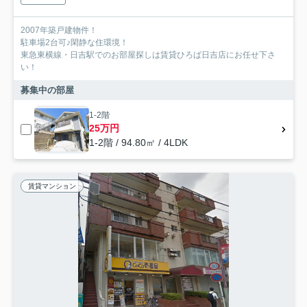
2007年築戸建物件！
駐車場2台可♪閑静な住環境！
東急東横線・日吉駅でのお部屋探しは賃貸ひろば日吉店にお任せ下さ
い！
募集中の部屋
1-2階
25万円
1-2階 / 94.80㎡ / 4LDK
賃貸マンション