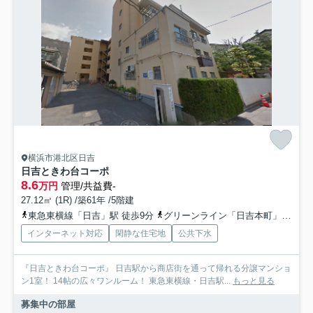
横浜市港北区日吉
日吉ときわ台コーポ
8.6
万円
管理/共益費-
27.12㎡ (1R) /築61年 /5階建
東急東横線「日吉」駅 徒歩9分
グリーンライン「日吉本町」駅 徒歩15分
インターネット対応
閑静な住宅地
公共下水
『日吉ときわ台コーポ』 日吉駅から商店街を通って帰れる分譲マンショ
ン1室！ 14帖の広々ワンルーム！ 東急東横線・日吉駅...
もっと見る
募集中の部屋