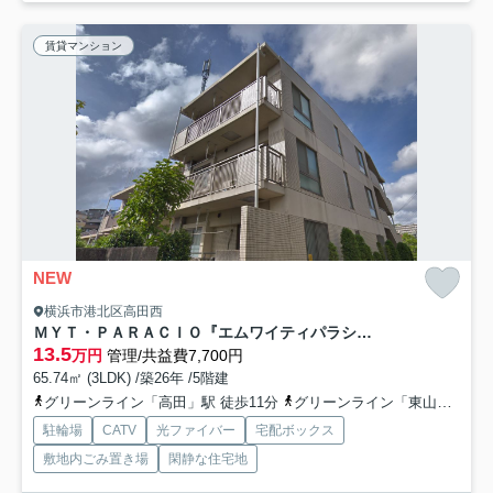
賃貸マンション
NEW
横浜市港北区高田西
ＭＹＴ・ＰＡＲＡＣＩＯ『エムワイティパラシオ』
13.5
万円
管理/共益費7,700円
65.74㎡ (3LDK) /築26年 /5階建
グリーンライン「高田」駅 徒歩11分
グリーンライン「東山田」駅 徒歩10分
駐輪場
CATV
光ファイバー
宅配ボックス
敷地内ごみ置き場
閑静な住宅地