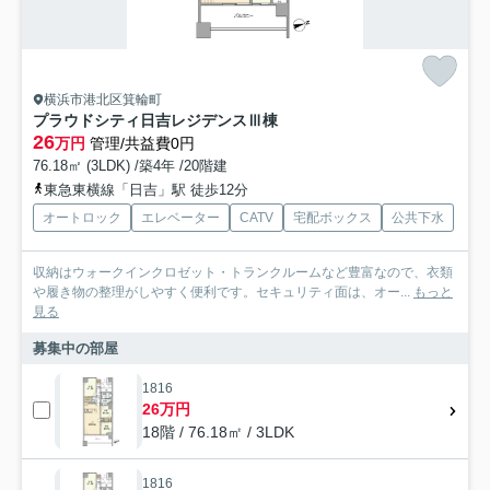
横浜市港北区箕輪町
プラウドシティ日吉レジデンスⅢ棟
26
万円
管理/共益費0円
76.18㎡ (3LDK) /築4年 /20階建
東急東横線「日吉」駅 徒歩12分
オートロック
エレベーター
CATV
宅配ボックス
公共下水
収納はウォークインクロゼット・トランクルームなど豊富なので、衣類
や履き物の整理がしやすく便利です。セキュリティ面は、オー...
もっと
見る
募集中の部屋
1816
26万円
18階 / 76.18㎡ / 3LDK
1816