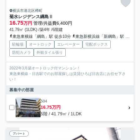
横浜市港北区樽町
菊水レジデンス綱島Ⅱ
16.75
万円
管理/共益費6,400円
41.79㎡ (1LDK) /築4年 /6階建
東急東横線「綱島」駅 徒歩10分
東急新横浜線「新綱島」駅 徒歩10分
駐輪場
オートロック
エレベーター
宅配ボックス
防犯カメラ
外観タイル張り
2022年3月築オートロック付マンション！
東急東横線・日吉駅でのお部屋探しは賃貸ひろば日吉店にお任せ下さ
い！
募集中の部屋
504
16.75万円
5階 / 41.79㎡ / 1LDK
アパート