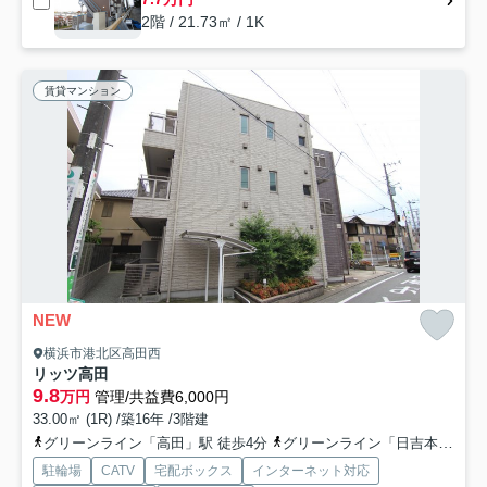
2階 / 21.73㎡ / 1K
賃貸マンション
NEW
横浜市港北区高田西
リッツ高田
9.8
万円
管理/共益費6,000円
33.00㎡ (1R) /築16年 /3階建
グリーンライン「高田」駅 徒歩4分
グリーンライン「日吉本町」駅 徒歩19分
駐輪場
CATV
宅配ボックス
インターネット対応