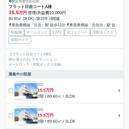
横浜市港北区日吉
フラット日吉コートA棟
15.5
万円
管理/共益費10,000円
80.60㎡ (3LDK) /築32年 /4階建
東急東横線「日吉」駅 徒歩11分
東急東横線「元住吉」駅 徒歩17分
駐輪場
オートロック
CATV
光ファイバー
宅配ボックス
防犯カメラ
【フラット日吉コートA棟】
80㎡超えの3ＬＤＫマンション♪
オートロック・宅配ボックス完備♪
募集中の部屋
202
15.5万円
2階 / 80.60㎡ / 3LDK
202
15.5万円
2階 / 80.60㎡ / 3LDK