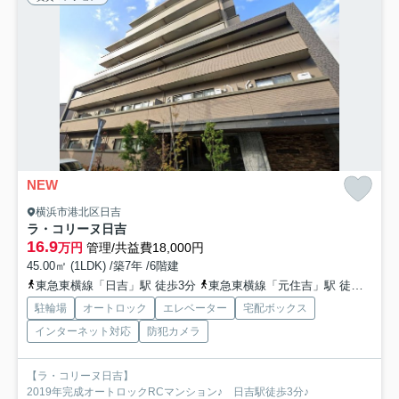
NEW
横浜市港北区日吉
ラ・コリーヌ日吉
16.9
万円
管理/共益費18,000円
45.00㎡ (1LDK) /築7年 /6階建
東急東横線「日吉」駅 徒歩3分
東急東横線「元住吉」駅 徒歩17分
駐輪場
オートロック
エレベーター
宅配ボックス
インターネット対応
防犯カメラ
【ラ・コリーヌ日吉】
2019年完成オートロックRCマンション♪ 日吉駅徒歩3分♪