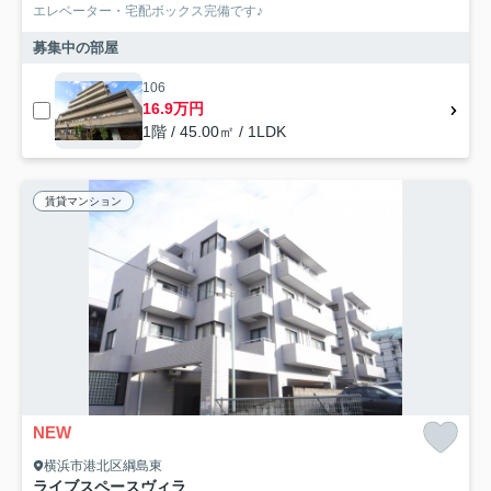
エレベーター・宅配ボックス完備です♪
募集中の部屋
106
16.9万円
1階 / 45.00㎡ / 1LDK
賃貸マンション
NEW
横浜市港北区綱島東
ライブスペースヴィラ