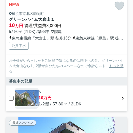
NEW
横浜市港北区師岡町
グリーンハイム大倉山１
10
万円
管理/共益費3,000円
57.80㎡ (2LDK) /築38年 /2階建
東急東横線「大倉山」駅 徒歩13分
東急東横線「綱島」駅 徒歩30分
公共下水
お子様がいらっしゃるご家庭で気になるのは階下への音。グリーンハイ
ム大倉山なら1、2階が自分たちのスペースなので余計なスト...
もっと見
る
募集中の部屋
A
10万円
1-2階 / 57.80㎡ / 2LDK
賃貸マンション