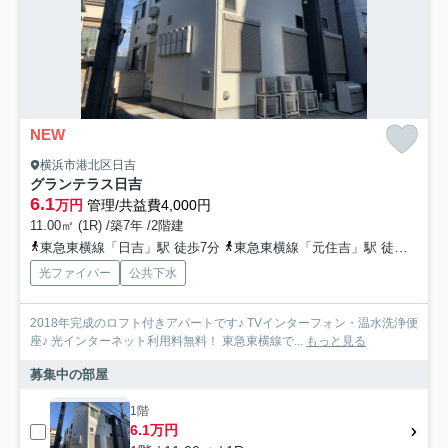
NEW
横浜市港北区日吉
グランテラス日吉
6.1
万円
管理/共益費4,000円
11.00㎡ (1R) /築7年 /2階建
東急東横線「日吉」駅 徒歩7分
東急東横線「元住吉」駅 徒歩10分
光ファイバー
公共下水
2018年完成のロフト付きアパートです♪ TVインターフォン・温水洗浄便
座♪ 光インターネット利用料無料！ 東急東横線で...
もっと見る
募集中の部屋
1階
6.1万円