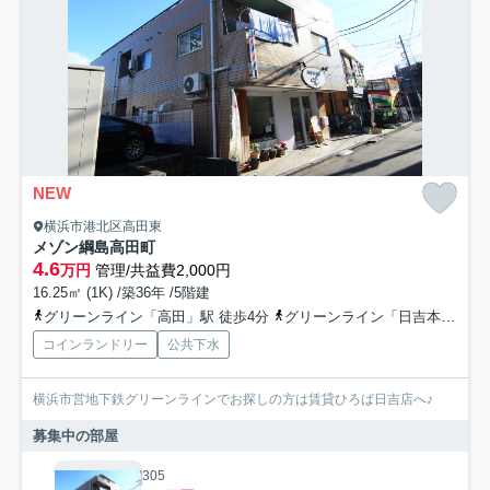
NEW
横浜市港北区高田東
メゾン綱島高田町
4.6
万円
管理/共益費2,000円
16.25㎡ (1K) /築36年 /5階建
グリーンライン「高田」駅 徒歩4分
グリーンライン「日吉本町」駅 徒歩13分
コインランドリー
公共下水
横浜市営地下鉄グリーンラインでお探しの方は賃貸ひろば日吉店へ♪
募集中の部屋
305