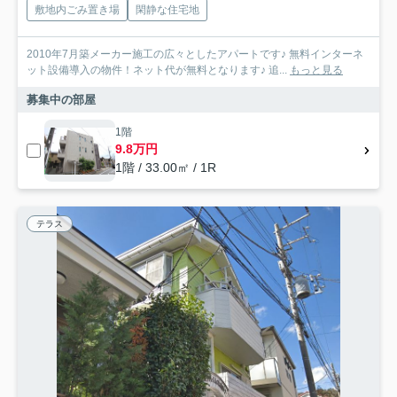
敷地内ごみ置き場
閑静な住宅地
2010年7月築メーカー施工の広々としたアパートです♪ 無料インターネ
ット設備導入の物件！ネット代が無料となります♪ 追...
もっと見る
募集中の部屋
1階
9.8万円
1階 / 33.00㎡ / 1R
テラス