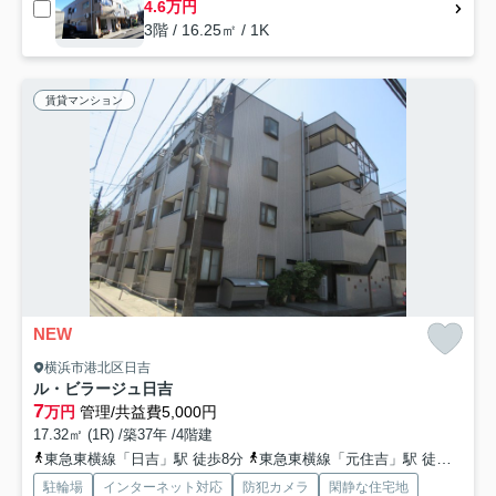
4.6万円
3階 / 16.25㎡ / 1K
賃貸マンション
NEW
横浜市港北区日吉
ル・ビラージュ日吉
7
万円
管理/共益費5,000円
17.32㎡ (1R) /築37年 /4階建
東急東横線「日吉」駅 徒歩8分
東急東横線「元住吉」駅 徒歩17分
駐輪場
インターネット対応
防犯カメラ
閑静な住宅地