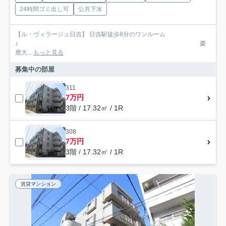
24時間ゴミ出し可
公共下水
【ル・ヴィラージュ日吉】 日吉駅徒歩8分のワンルーム
♪ 慶
應大...
もっと見る
募集中の部屋
311
7万円
3階 / 17.32㎡ / 1R
308
7万円
3階 / 17.32㎡ / 1R
賃貸マンション