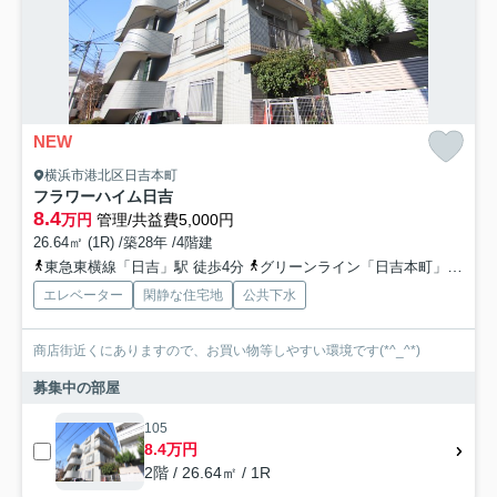
NEW
横浜市港北区日吉本町
フラワーハイム日吉
8.4
万円
管理/共益費5,000円
26.64㎡ (1R) /築28年 /4階建
東急東横線「日吉」駅 徒歩4分
グリーンライン「日吉本町」駅 徒歩16分
エレベーター
閑静な住宅地
公共下水
商店街近くにありますので、お買い物等しやすい環境です(*^_^*)
募集中の部屋
105
8.4万円
2階 / 26.64㎡ / 1R