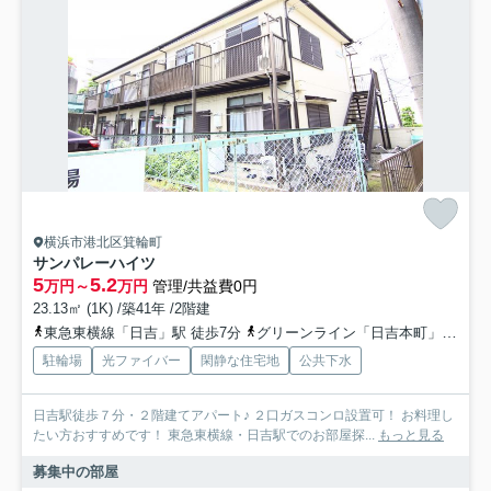
横浜市港北区箕輪町
サンパレーハイツ
5
5.2
万円～
万円
管理/共益費0円
23.13㎡ (1K) /築41年 /2階建
東急東横線「日吉」駅 徒歩7分
グリーンライン「日吉本町」駅 徒歩20分
駐輪場
光ファイバー
閑静な住宅地
公共下水
日吉駅徒歩７分・２階建てアパート♪ ２口ガスコンロ設置可！ お料理し
たい方おすすめです！ 東急東横線・日吉駅でのお部屋探...
もっと見る
募集中の部屋