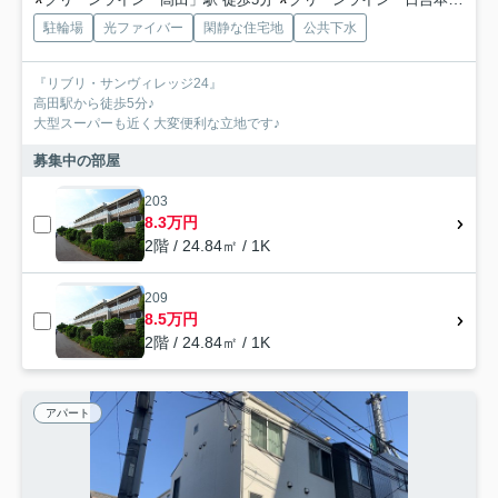
駐輪場
光ファイバー
閑静な住宅地
公共下水
『リブリ・サンヴィレッジ24』
高田駅から徒歩5分♪
大型スーパーも近く大変便利な立地です♪
募集中の部屋
203
8.3万円
2階 / 24.84㎡ / 1K
209
8.5万円
2階 / 24.84㎡ / 1K
アパート