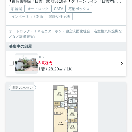
東急東横線「日吉」駅 徒歩10分
グリーンライン「日吉本町」駅 徒歩13分
駐輪場
オートロック
CATV
宅配ボックス
インターネット対応
閑静な住宅地
オートロック・ＴＶモニターホン・独立洗面化粧台・浴室換気乾燥機な
どなど設備充実♪
募集中の部屋
102
8.6万円
1階 / 28.29㎡ / 1K
賃貸マンション