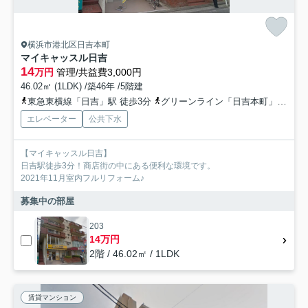
横浜市港北区日吉本町
マイキャッスル日吉
14
万円
管理/共益費3,000円
46.02㎡ (1LDK) /築46年 /5階建
東急東横線「日吉」駅 徒歩3分
グリーンライン「日吉本町」駅 徒歩15分
エレベーター
公共下水
【マイキャッスル日吉】
日吉駅徒歩3分！商店街の中にある便利な環境です。
2021年11月室内フルリフォーム♪
募集中の部屋
203
14万円
2階 / 46.02㎡ / 1LDK
賃貸マンション