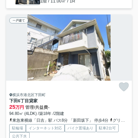
1階 / 11.00㎡ / 1R
一戸建て
横浜市港北区下田町
下田6丁目貸家
25
万円
管理/共益費-
94.80㎡ (4LDK) /築18年 /2階建
東急東横線「日吉」駅 バス8分 「新田坂下」 停歩4分
グリーンライン「日吉本町」駅 徒歩23分
駐輪場
インターネット対応
バイク置場あり
駐車2台可
公共下水