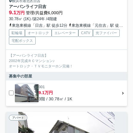
横浜市港北区日吉
アーバンライフ日吉
9.1
万円
管理/共益費6,000円
30.78㎡ (1K) /築24年 /4階建
東急東横線「日吉」駅 徒歩12分
東急東横線「元住吉」駅 徒歩20分
駐輪場
オートロック
エレベーター
CATV
光ファイバー
宅配ボックス
【アーバンライフ日吉】
2002年完成ＲＣマンション♪
オートロック・ＴＶモニターホン完備！
募集中の部屋
301
9.1万円
3階 / 30.78㎡ / 1K
アパート