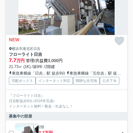
NEW
横浜市港北区日吉
フローライト日吉
7.7
万円
管理/共益費3,000円
21.73㎡ (1K) /築9年 /2階建
東急東横線「日吉」駅 徒歩9分
東急東横線「元住吉」駅 徒歩12分
宅配ボックス
インターネット対応
閑静な住宅地
公共下水
『フローライト日吉』
日吉駅徒歩9分♪2016年完成♪
インターネット無料！敷金・礼金なし！
募集中の部屋
2階
7.7万円