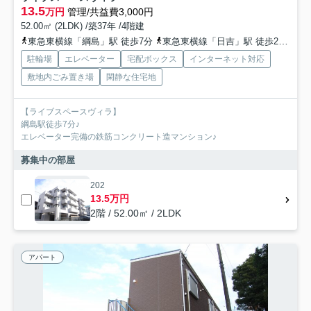
13.5
万円
管理/共益費3,000円
52.00㎡ (2LDK) /築37年 /4階建
東急東横線「綱島」駅 徒歩7分
東急東横線「日吉」駅 徒歩27分
グ
駐輪場
エレベーター
宅配ボックス
インターネット対応
敷地内ごみ置き場
閑静な住宅地
【ライブスペースヴィラ】
綱島駅徒歩7分♪
エレベーター完備の鉄筋コンクリート造マンション♪
募集中の部屋
202
13.5万円
2階 / 52.00㎡ / 2LDK
アパート