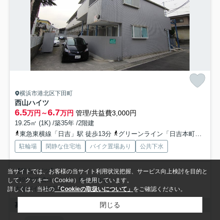
横浜市港北区下田町
西山ハイツ
6.5
6.7
万円～
万円
管理/共益費3,000円
19.25㎡ (1K) /築35年 /2階建
東急東横線「日吉」駅 徒歩13分
グリーンライン「日吉本町」駅 徒歩18分
駐輪場
閑静な住宅地
バイク置場あり
公共下水
【西山ハイツ】
当サイトでは、お客様の当サイト利用状況把握、サービス向上検討を目的と
1991年完成ロフト付♪ 敷金礼金なし♪
して、クッキー（Cookie）を使用しています。
大型バイク相談可♪
詳しくは、当社の
「Cookieの取扱いについて」
をご確認ください。
閉じる
募集中の部屋