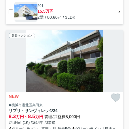
201
15.5万円
2階 / 80.60㎡ / 3LDK
賃貸マンション
NEW
横浜市港北区高田東
リブリ・サンヴィレッジ24
8.3
8.5
万円～
万円
管理/共益費5,000円
24.84㎡ (1K) /築14年 /3階建
グリーンライン「高田」駅 徒歩5分
グリーンライン「日吉本町」駅 徒歩16分