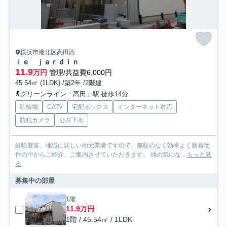
横浜市港北区高田西
ｌｅ ｊａｒｄｉｎ
11.9
万円
管理/共益費6,000円
45.54㎡ (1LDK) /築2年 /2階建
グリーンライン「高田」駅 徒歩14分
駐輪場
CATV
宅配ボックス
インターネット対応
防犯カメラ
公共下水
経験豊富、地域に詳しい地元業者ですので、無駄のなく効率よく新着物
件の中からご紹介、ご案内させていただきます。 他の気にな...
もっと見
る
募集中の部屋
1階
11.9万円
1階 / 45.54㎡ / 1LDK