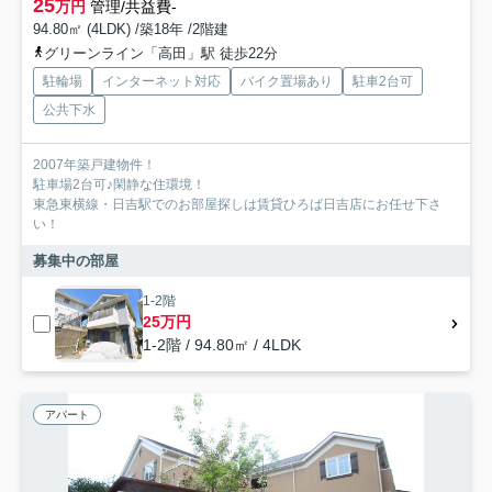
25
万円
管理/共益費-
94.80㎡ (4LDK) /築18年 /2階建
グリーンライン「高田」駅 徒歩22分
駐輪場
インターネット対応
バイク置場あり
駐車2台可
公共下水
2007年築戸建物件！
駐車場2台可♪閑静な住環境！
東急東横線・日吉駅でのお部屋探しは賃貸ひろば日吉店にお任せ下さ
い！
募集中の部屋
1-2階
25万円
1-2階 / 94.80㎡ / 4LDK
アパート