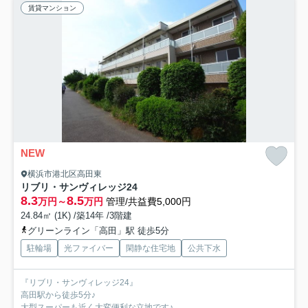
賃貸マンション
NEW
横浜市港北区高田東
リブリ・サンヴィレッジ24
8.3
8.5
万円～
万円
管理/共益費5,000円
24.84㎡ (1K) /築14年 /3階建
グリーンライン「高田」駅 徒歩5分
駐輪場
光ファイバー
閑静な住宅地
公共下水
『リブリ・サンヴィレッジ24』
高田駅から徒歩5分♪
大型スーパーも近く大変便利な立地です♪