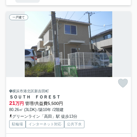
一戸建て
横浜市港北区新吉田町
ＳＯＵＴＨ ＦＯＲＥＳＴ
21
万円
管理/共益費5,500円
80.26㎡ (3LDK) /築10年 /2階建
グリーンライン「高田」駅 徒歩13分
駐輪場
インターネット対応
公共下水