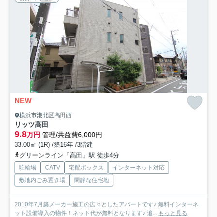
NEW
横浜市港北区高田西
リッツ高田
9.8
万円
管理/共益費6,000円
33.00㎡ (1R) /築16年 /3階建
グリーンライン「高田」駅 徒歩4分
駐輪場
CATV
宅配ボックス
インターネット対応
敷地内ごみ置き場
閑静な住宅地
2010年7月築メーカー施工の広々としたアパートです♪ 無料インターネ
ット設備導入の物件！ネット代が無料となります♪ 追...
もっと見る