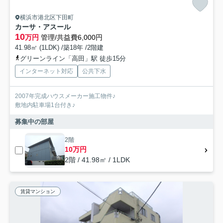
横浜市港北区下田町
カーサ・アスール
10
万円
管理/共益費6,000円
41.98㎡ (1LDK) /築18年 /2階建
グリーンライン「高田」駅 徒歩15分
インターネット対応
公共下水
2007年完成ハウスメーカー施工物件♪
敷地内駐車場1台付き♪
募集中の部屋
2階
10万円
2階 / 41.98㎡ / 1LDK
賃貸マンション