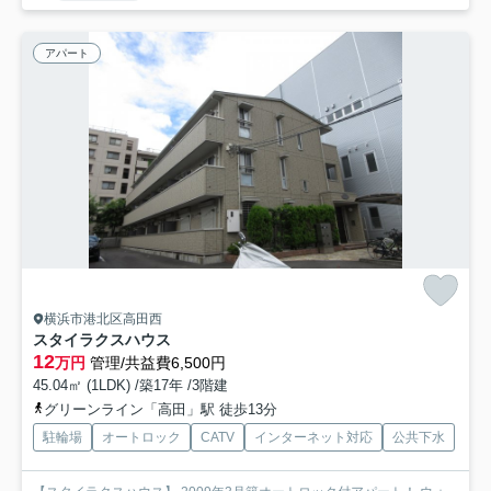
アパート
横浜市港北区高田西
スタイラクスハウス
12
万円
管理/共益費6,500円
45.04㎡ (1LDK) /築17年 /3階建
グリーンライン「高田」駅 徒歩13分
駐輪場
オートロック
CATV
インターネット対応
公共下水