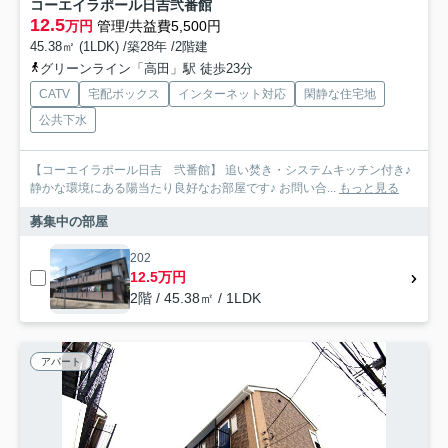
コーエイラポール日吉弐番館
12.5
万円
管理/共益費5,500円
45.38㎡ (1LDK) /築28年 /2階建
グリーンライン「高田」駅 徒歩23分
CATV
宅配ボックス
インターネット対応
閑静な住宅地
公共下水
【コーエイラポール日吉 弐番館】 追い焚き・システムキッチン付き♪
静かな環境にある陽当たり良好なお部屋です♪ お問い合...
もっと見る
募集中の部屋
202
12.5万円
2階 / 45.38㎡ / 1LDK
アパート