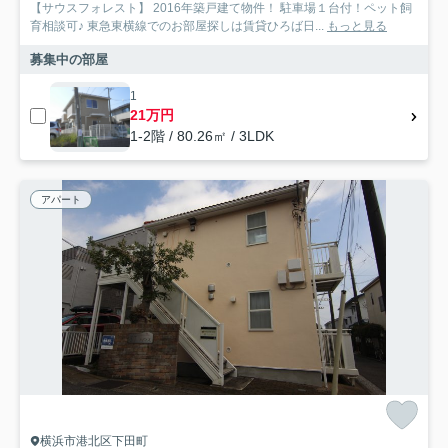
【サウスフォレスト】 2016年築戸建て物件！ 駐車場１台付！ペット飼
育相談可♪ 東急東横線でのお部屋探しは賃貸ひろば日...
もっと見る
募集中の部屋
1
21万円
1-2階 / 80.26㎡ / 3LDK
アパート
横浜市港北区下田町