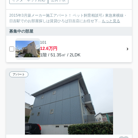
インターネット対応
公共下水
2015年3月築メーカー施工アパート！ ペット飼育相談可♪ 東急東横線・
日吉駅でのお部屋探しは賃貸ひろば日吉店にお任せ下...
もっと見る
募集中の部屋
101
12.6万円
1階 / 51.35㎡ / 2LDK
アパート