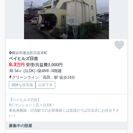
横浜市港北区日吉本町
ベイヒルズ日吉
8.3
万円
管理/共益費3,000円
38.34㎡ (1LDK) /築48年 /4階建
グリーンライン「高田」駅 徒歩14分
閑静な住宅地
公共下水
【ベイヒルズ日吉】
RCマンション！広々1LDK！
東急東横線・日吉駅でのお部屋探しは賃貸ひろば日吉店にお任せ下さ
い！
募集中の部屋