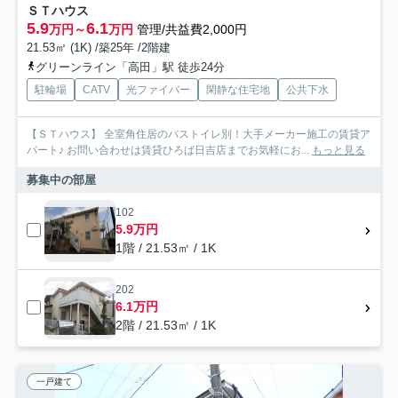
ＳＴハウス
5.9
6.1
万円～
万円
管理/共益費2,000円
21.53㎡ (1K) /築25年 /2階建
グリーンライン「高田」駅 徒歩24分
駐輪場
CATV
光ファイバー
閑静な住宅地
公共下水
【ＳＴハウス】 全室角住居のバストイレ別！大手メーカー施工の賃貸ア
パート♪ お問い合わせは賃貸ひろば日吉店までお気軽にお...
もっと見る
募集中の部屋
102
5.9万円
1階 / 21.53㎡ / 1K
202
6.1万円
2階 / 21.53㎡ / 1K
一戸建て