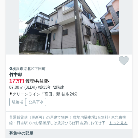
横浜市港北区下田町
竹中邸
17
万円
管理/共益費-
87.00㎡ (3LDK) /築33年 /2階建
グリーンライン「高田」駅 徒歩24分
駐輪場
公共下水
普通賃貸借（更新可）の戸建て物件！ 敷地内駐車場1台無料♪ 東急東横
線・日吉駅でのお部屋探しは賃貸ひろば日吉店にお任せ下...
もっと見る
募集中の部屋