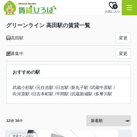
0
お気に入り
グリーンライン 高田駅の賃貸一覧
高田駅
変更
募集中
変更
おすすめの駅
武蔵小杉駅
/
元住吉駅
/
日吉駅
/
新丸子駅
/
武蔵中原駅
/
向河原駅
/
日吉本町駅
/
平間駅
/
武蔵新城駅
/
多摩川駅
32
棟
36
件
賃貸マンション