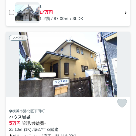
1
17万円
1-2階 / 87.00㎡ / 3LDK
アパート
横浜市港北区下田町
ハウス岩城
5
万円
管理/共益費-
23.10㎡ (1K) /築27年 /2階建