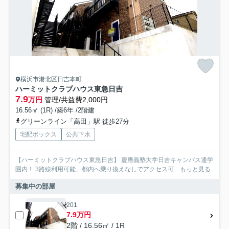
横浜市港北区日吉本町
ハーミットクラブハウス東急日吉
7.9
万円
管理/共益費2,000円
16.56㎡ (1R) /築6年 /2階建
グリーンライン「高田」駅 徒歩27分
宅配ボックス
公共下水
【ハーミットクラブハウス東急日吉】 慶應義塾大学日吉キャンパス通学
圏内！ 3路線利用可能、都内へ乗り換えなしでアクセス可...
もっと見る
募集中の部屋
201
7.9万円
2階 / 16.56㎡ / 1R