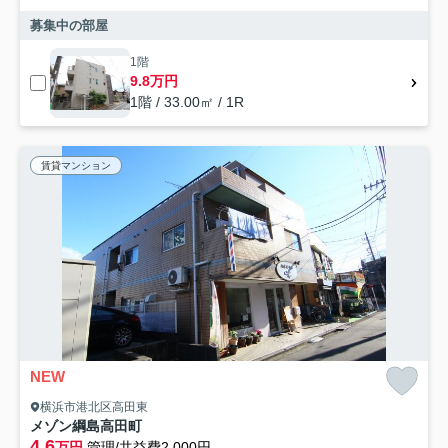
募集中の部屋
1階
9.8万円
1階 / 33.00㎡ / 1R
賃貸マンション
NEW
横浜市港北区高田東
メゾン綱島高田町
4.6
万円
管理/共益費2,000円