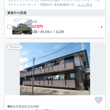
【スタイラクスハウス】 2009年3月築オートロック付アパート！ ウォ
ークインクローゼット・宅配BOX♪ 東急東横線での...
もっと見る
募集中の部屋
105
12万円
1階 / 45.04㎡ / 1LDK
アパート
横浜市港北区日吉本町