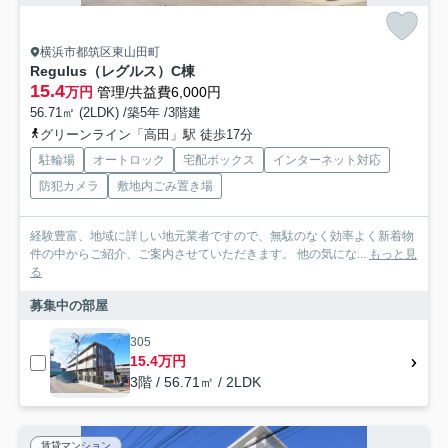
横浜市都筑区東山田町
Regulus（レグルス）C棟
15.4
万円
管理/共益費6,000円
56.71㎡ (2LDK) /築5年 /3階建
グリーンライン「高田」駅 徒歩17分
駐輪場
オートロック
宅配ボックス
インターネット対応
防犯カメラ
敷地内ごみ置き場
経験豊富、地域に詳しい地元業者ですので、無駄のなく効率よく新着物
件の中からご紹介、ご案内させていただきます。 他の気にな...
もっと見
る
募集中の部屋
305
15.4万円
3階 / 56.71㎡ / 2LDK
賃貸マンション