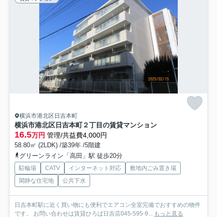
横浜市港北区日吉本町
横浜市港北区日吉本町２丁目の賃貸マンション
16.5
万円
管理/共益費4,000円
58.80㎡ (2LDK) /築39年 /5階建
グリーンライン「高田」駅 徒歩20分
駐輪場
CATV
インターネット対応
敷地内ごみ置き場
閑静な住宅地
公共下水
日吉本町駅に近く買い物にも便利でエアコン全室完備でおすすめの物件
です。 お問い合わせは賃貸ひろば日吉店045-595-9...
もっと見る