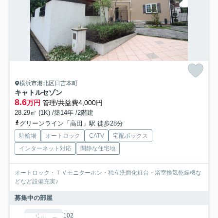
横浜市港北区日吉本町
キャトルセゾン
8.6
万円
管理/共益費4,000円
28.29㎡ (1K) /築14年 /2階建
グリーンライン「高田」駅 徒歩28分
駐輪場
オートロック
CATV
宅配ボックス
インターネット対応
閑静な住宅地
オートロック・ＴＶモニターホン・独立洗面化粧台・浴室換気乾燥機な
どなど設備充実♪
募集中の部屋
102