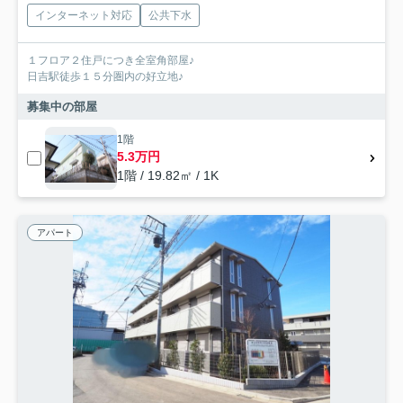
インターネット対応
公共下水
１フロア２住戸につき全室角部屋♪
日吉駅徒歩１５分圏内の好立地♪
募集中の部屋
1階
5.3万円
1階 / 19.82㎡ / 1K
アパート