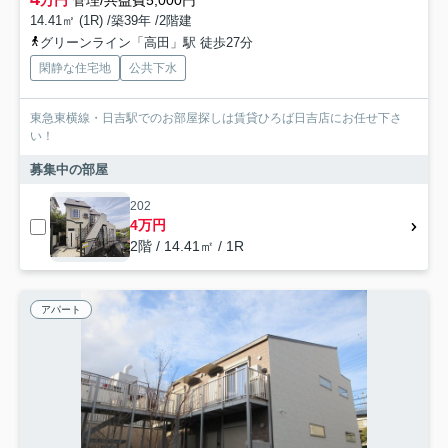
万円
管理/共益費5,000円
14.41㎡ (1R) /築39年 /2階建
グリーンライン「高田」駅 徒歩27分
閑静な住宅地
公共下水
東急東横線・日吉駅でのお部屋探しは賃貸ひろば日吉店にお任せ下さ
い！
募集中の部屋
202
4万円
2階 / 14.41㎡ / 1R
アパート