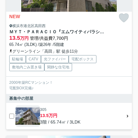
NEW
横浜市港北区高田西
ＭＹＴ・ＰＡＲＡＣＩＯ『エムワイティパラシオ』
13.5
万円
管理/共益費7,700円
65.74㎡ (3LDK) /築26年 /5階建
グリーンライン「高田」駅 徒歩11分
駐輪場
CATV
光ファイバー
宅配ボックス
敷地内ごみ置き場
閑静な住宅地
2000年築RCマンション！
宅配BOX完備♪
募集中の部屋
305
13.5万円
3階 / 65.74㎡ / 3LDK