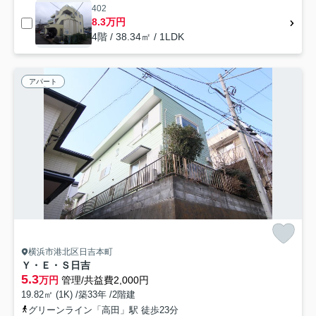
402
8.3万円
4階 / 38.34㎡ / 1LDK
アパート
横浜市港北区日吉本町
Ｙ・Ｅ・Ｓ日吉
5.3
万円
管理/共益費2,000円
19.82㎡ (1K) /築33年 /2階建
グリーンライン「高田」駅 徒歩23分