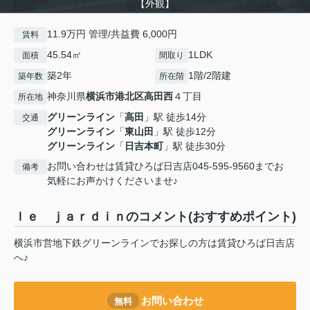
【外観】
11.9万円 管理/共益費 6,000円
賃料
45.54㎡
1LDK
面積
間取り
築2年
1階/2階建
築年数
所在階
神奈川県
横浜市港北区
高田西
４丁目
所在地
グリーンライン
「
高田
」駅 徒歩14分
交通
グリーンライン
「
東山田
」駅 徒歩12分
グリーンライン
「
日吉本町
」駅 徒歩30分
お問い合わせは賃貸ひろば日吉店045-595-9560までお
備考
気軽にお声かけくださいませ♪
ｌｅ ｊａｒｄｉｎのコメント(おすすめポイント)
横浜市営地下鉄グリーンラインでお探しの方は賃貸ひろば日吉店
へ♪
お問い合わせ
無料