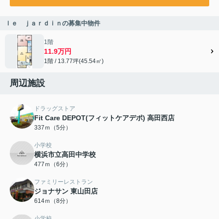
ｌｅ ｊａｒｄｉｎの募集中物件
1階
11.9万円
1階 / 13.77坪(45.54㎡)
周辺施設
ドラッグストア
Fit Care DEPOT(フィットケアデポ) 高田西店
337ｍ（5分）
小学校
横浜市立高田中学校
477ｍ（6分）
ファミリーレストラン
ジョナサン 東山田店
614ｍ（8分）
小学校