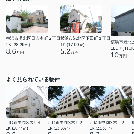
横浜市港北区日吉本町２丁目
横浜市港北区下田町１丁目
横浜市港北
1K (28.29㎡)
1K (17.00㎡)
1LDK (41.9
8.6
5.2
万円
万円
10
万円
よく見られている物件
川崎市中原区木月４丁目
川崎市中原区木月２丁目
川崎市中原区木月２丁目
1K (20.44㎡)
1K (23.38㎡)
1K (23.38㎡)
1