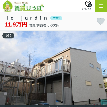
0
お気に入り
ｌｅ ｊａｒｄｉｎ
空室1
11.9万円
管理/共益費 6,000円
1
/
35