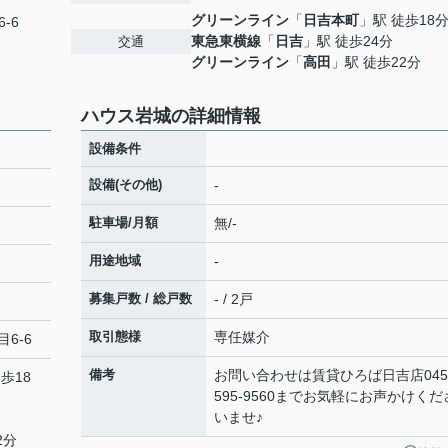
グリーンライン
「
日吉本町
」駅 徒歩18
-6
東急東横線
「
日吉
」駅 徒歩24分
交通
グリーンライン
「
高田
」駅 徒歩22分
ハウス岩城の詳細情報
設備条件
設備(その他)
-
駐車場/月額
無/-
用途地域
-
募集戸数 / 総戸数
- / 2戸
取引態様
専任媒介
目6-6
備考
お問い合わせは賃貸ひろば日吉店045
歩18
595-9560までお気軽にお声かけくだ
いませ♪
2分