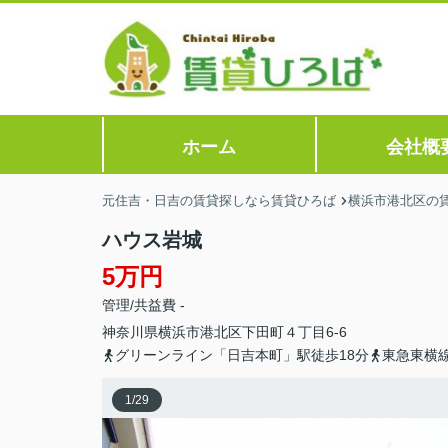
ホーム
会社概
元住吉・日吉の賃貸探しなら賃貸ひろば
横浜市港北区の
ハウス岩城
5万円
管理/共益費 -
神奈川県
横浜市港北区
下田町
４丁目6-6
グリーンライン「日吉本町」駅徒歩18分
東急東横線
1
/
29