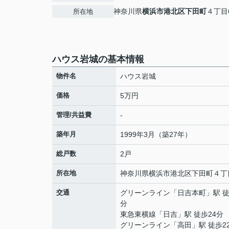
神奈川県
横浜市港北区
下田町
４丁目6
所在地
ハウス岩城の基本情報
物件名
ハウス岩城
価格
5万円
管理/共益費
-
築年月
1999年3月（築27年）
総戸数
2戸
所在地
神奈川県
横浜市港北区
下田町
４丁
交通
グリーンライン
「
日吉本町
」駅 徒
分
東急東横線
「
日吉
」駅 徒歩24分
グリーンライン
「
高田
」駅 徒歩2