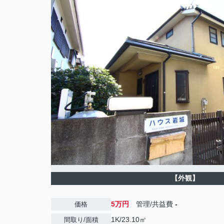
【外観】
5万円
管理/共益費
-
価格
1K/23.10㎡
間取り/面積