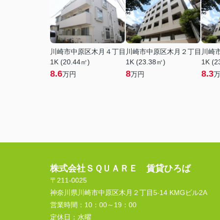
川崎市中原区木月４丁目
川崎市中原区木月２丁目
川崎
1K (20.44㎡)
1K (23.38㎡)
1K (2
8.6
8
8.3
万円
万円
株式会社ＳＱＵＡＲＥ 賃貸ひろば
〒211-0025
神奈川県川崎市中原区木月２丁目5-14 KMGビル2A
営業時間：
10：00～19：00
定休日：
水曜