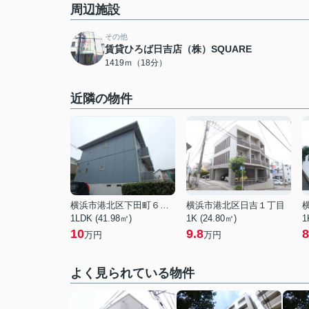
周辺施設
その他
賃貸ひろば日吉店（株）SQUARE
1419ｍ（18分）
近隣の物件
横浜市港北区下田町６丁目
横浜市港北区日吉１丁目
1LDK (41.98㎡)
1K (24.80㎡)
1
10
9.8
8
万円
万円
よく見られている物件