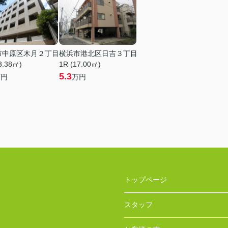
市中原区木月２丁目
横浜市港北区日吉３丁目
3.38㎡)
1R (17.00㎡)
5.3
万円
万円
トップページ
スタッフ