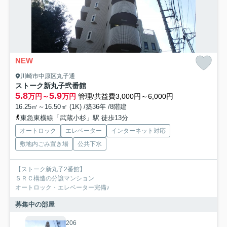
NEW
川崎市中原区丸子通
ストーク新丸子弐番館
5.8
5.9
万円～
万円
管理/共益費3,000円～6,000円
16.25㎡～16.50㎡ (1K) /築36年 /8階建
東急東横線「武蔵小杉」駅 徒歩13分
オートロック
エレベーター
インターネット対応
敷地内ごみ置き場
公共下水
【ストーク新丸子2番館】
ＳＲＣ構造の分譲マンション
オートロック・エレベーター完備♪
募集中の部屋
206