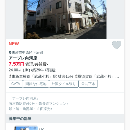
NEW
川崎市中原区下沼部
アーブレ向河原
7.5
万円
管理/共益費-
24.00㎡ (1K) /築29年 /3階建
東急東横線「武蔵小杉」駅 徒歩15分
横須賀線「武蔵小杉」駅 徒歩10分
CATV
閑静な住宅地
外観タイル張り
公共下水
『アーブレ向河原』
向河原駅徒歩5分・鉄骨造マンション♪
最上階・角部屋・２面採光♪
募集中の部屋
302