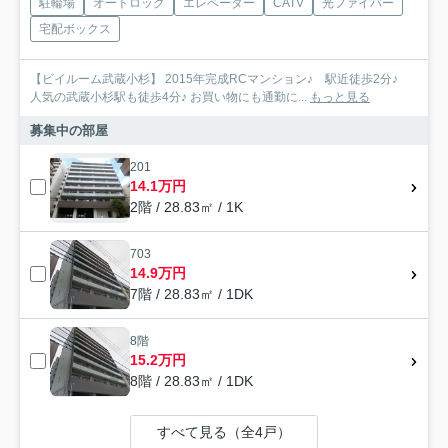
駐輪場
オートロック
エレベーター
CATV
光ファイバー
宅配ボックス
【ビイルーム武蔵小杉】 2015年完成RCマンション♪ 駅近徒歩2分♪
人気の武蔵小杉駅も徒歩4分♪ お買い物にも通勤に...
もっと見る
募集中の部屋
201
14.1万円
2階 / 28.83㎡ / 1K
703
14.9万円
7階 / 28.83㎡ / 1DK
8階
15.2万円
8階 / 28.83㎡ / 1DK
すべて見る（全4戸）