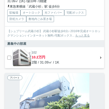
31.09㎡ (1K) /築10年 /3階建
東急東横線「武蔵小杉」駅 徒歩6分
駐輪場
オートロック
光ファイバー
宅配ボックス
防犯カメラ
敷地内ごみ置き場
【シュプリーム武蔵小杉】 武蔵小杉駅徒歩6分♪ 2016年完成オートロッ
クマンション♪ インターネット無料♪宅配ボックス...
もっと見る
募集中の部屋
102
10.2万円
2階 / 31.09㎡ / 1K
アパート