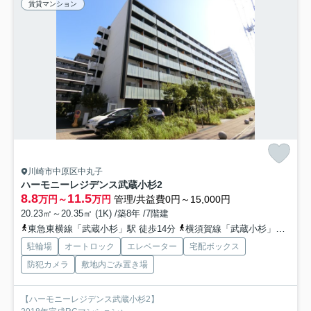
賃貸マンション
川崎市中原区中丸子
ハーモニーレジデンス武蔵小杉2
8.8
11.5
万円～
万円
管理/共益費0円～15,000円
20.23㎡～20.35㎡ (1K) /築8年 /7階建
東急東横線「武蔵小杉」駅 徒歩14分
横須賀線「武蔵小杉」駅 徒歩9分
駐輪場
オートロック
エレベーター
宅配ボックス
防犯カメラ
敷地内ごみ置き場
【ハーモニーレジデンス武蔵小杉2】