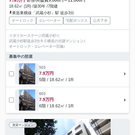
万円
管理/共益費9,000円～11,000円
18.62㎡ (1R) /築30年 /7階建
東急東横線「武蔵小杉」駅 徒歩3分
オートロック
エレベーター
宅配ボックス
公共下水
☆ダイホーステージ武蔵小杉☆
武蔵小杉駅徒歩3分ＲＣ構造の分譲マンション♪
オートロック・エレベーター完備♪
募集中の部屋
503
7.9万円
5階 / 18.62㎡ / 1R
603
7.9万円
6階 / 18.62㎡ / 1R
賃貸マンション