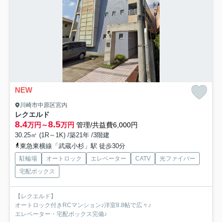
NEW
川崎市中原区宮内
レクエルド
8.4
8.5
万円～
万円
管理/共益費6,000円
30.25㎡ (1R～1K) /築21年 /3階建
東急東横線「武蔵小杉」駅 徒歩30分
駐輪場
オートロック
エレベーター
CATV
光ファイバー
宅配ボックス
【レクエルド】
オートロック付きRCマンション♪洋室8.8帖で広々♪
エレベーター・宅配ボックス完備♪