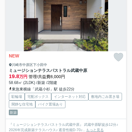
NEW
川崎市中原区下小田中
ミュージションテラスパストラル武蔵中原
19.8
万円
管理/共益費8,000円
58.68㎡ (2LDK) /新築 /2階建
東急東横線「武蔵小杉」駅 徒歩22分
駐輪場
宅配ボックス
インターネット対応
敷地内ごみ置き場
閑静な住宅地
バイク置場あり
新築
『ミュージションテラスパストラル武蔵中原』 武蔵中原駅徒歩12分♪
2026年完成新築テラスハウス♪ 遮音性能D-70♪...
もっと見る