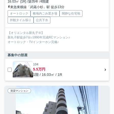
16.03㎡ (1R) /築35年 /4階建
東急東横線「武蔵小杉」駅 徒歩13分
オートロック
敷地内ごみ置き場
閑静な住宅地
外観タイル張り
公共下水
【オリエンタル新丸子Ⅲ】
新丸子駅徒歩7分♪1990年完成RCマンション♪
オートロック・TVインターホン完備♪
募集中の部屋
104
5.5万円
1階 / 16.03㎡ / 1R
賃貸マンション