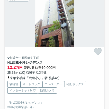
川崎市中原区新丸子町
NL武蔵小杉レジデンス
12.2
万円
管理/共益費10,000円
25.68㎡ (1K) /築6年 /10階建
東急東横線「武蔵小杉」駅 徒歩4分
駐輪場
オートロック
エレベーター
宅配ボックス
インターネット対応
防犯カメラ
『NL武蔵小杉レジデンス』
武蔵小杉駅徒歩3分♪