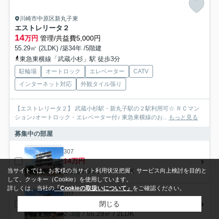
川崎市中原区新丸子東
エストレリータ２
14
万円
管理/共益費5,000円
55.29㎡ (2LDK) /築34年 /5階建
東急東横線「武蔵小杉」駅 徒歩3分
駐輪場
オートロック
エレベーター
CATV
インターネット対応
外観タイル張り
【エストレリータ２】 武蔵小杉駅・新丸子駅の２駅利用可☆ ＲＣマン
ション♪オートロック・エレベーター付♪ 東急東横線のお...
もっと見る
募集中の部屋
307
14万円
2-3階 / 55.29㎡ / 2LDK
当サイトでは、お客様の当サイト利用状況把握、サービス向上検討を目的と
して、クッキー（Cookie）を使用しています。
詳しくは、当社の
「Cookieの取扱いについて」
をご確認ください。
307
14万円
閉じる
2-3階 / 55.29㎡ / 2LDK