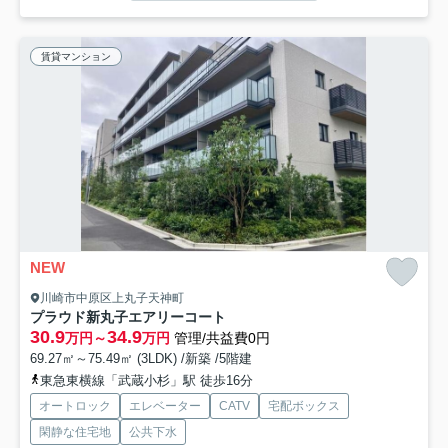
賃貸マンション
NEW
川崎市中原区上丸子天神町
プラウド新丸子エアリーコート
30.9
34.9
万円～
万円
管理/共益費0円
69.27㎡～75.49㎡ (3LDK) /新築 /5階建
東急東横線「武蔵小杉」駅 徒歩16分
オートロック
エレベーター
CATV
宅配ボックス
閑静な住宅地
公共下水