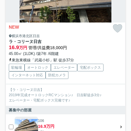
NEW
横浜市港北区日吉
ラ・コリーヌ日吉
16.9
万円
管理/共益費18,000円
45.00㎡ (1LDK) /築7年 /6階建
東急東横線「武蔵小杉」駅 徒歩37分
駐輪場
オートロック
エレベーター
宅配ボックス
インターネット対応
防犯カメラ
【ラ・コリーヌ日吉】
2019年完成オートロックRCマンション♪ 日吉駅徒歩3分♪
エレベーター・宅配ボックス完備です♪
募集中の部屋
106
16.9万円