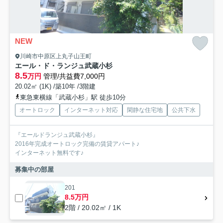
NEW
川崎市中原区上丸子山王町
エール・ド・ランジュ武蔵小杉
8.5
万円
管理/共益費7,000円
20.02㎡ (1K) /築10年 /3階建
東急東横線「武蔵小杉」駅 徒歩10分
オートロック
インターネット対応
閑静な住宅地
公共下水
『エールドランジュ武蔵小杉』
2016年完成オートロック完備の賃貸アパート♪
インターネット無料です♪
募集中の部屋
201
8.5万円
2階 / 20.02㎡ / 1K