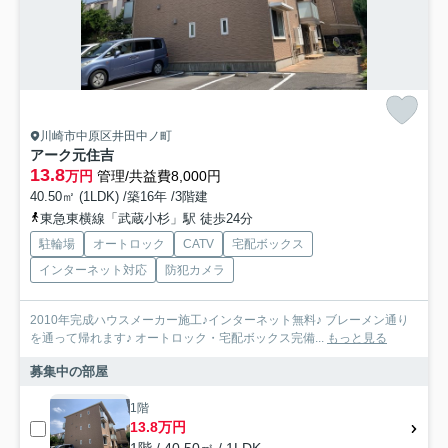
川崎市中原区井田中ノ町
アーク元住吉
13.8
万円
管理/共益費8,000円
40.50㎡ (1LDK) /築16年 /3階建
東急東横線「武蔵小杉」駅 徒歩24分
駐輪場
オートロック
CATV
宅配ボックス
インターネット対応
防犯カメラ
2010年完成ハウスメーカー施工♪インターネット無料♪ ブレーメン通り
を通って帰れます♪ オートロック・宅配ボックス完備...
もっと見る
募集中の部屋
1階
13.8万円