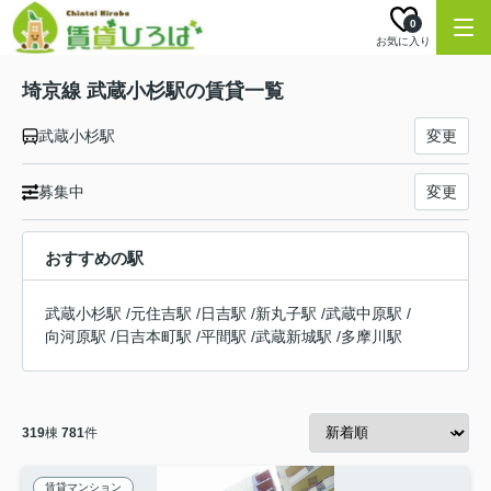
0
お気に入り
埼京線 武蔵小杉駅の賃貸一覧
武蔵小杉駅
変更
募集中
変更
おすすめの駅
武蔵小杉駅
/
元住吉駅
/
日吉駅
/
新丸子駅
/
武蔵中原駅
/
向河原駅
/
日吉本町駅
/
平間駅
/
武蔵新城駅
/
多摩川駅
319
棟
781
件
賃貸マンション