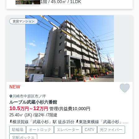
1階 / 45.00㎡ / 1LDK
賃貸マンション
NEW
川崎市中原区市ノ坪
ルーブル武蔵小杉六番館
10.5
12
万円～
万円
管理/共益費10,000円
25.40㎡ (1K) /築2年 /7階建
横須賀線「武蔵小杉」駅 徒歩15分
東急東横線「武蔵小杉」駅 徒歩18分
駐輪場
オートロック
エレベーター
CATV
光ファイバー
宅配ボックス