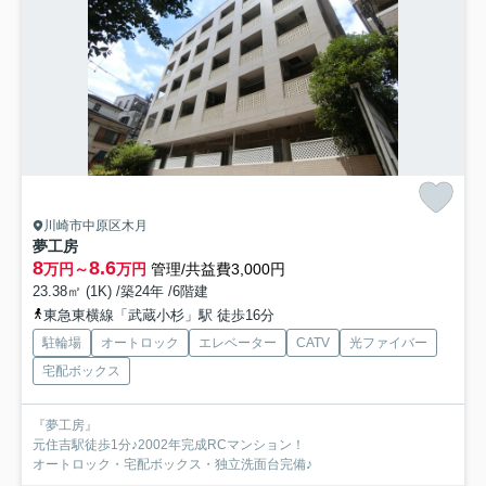
川崎市中原区木月
夢工房
8
8.6
万円～
万円
管理/共益費3,000円
23.38㎡ (1K) /築24年 /6階建
東急東横線「武蔵小杉」駅 徒歩16分
駐輪場
オートロック
エレベーター
CATV
光ファイバー
宅配ボックス
『夢工房』
元住吉駅徒歩1分♪2002年完成RCマンション！
オートロック・宅配ボックス・独立洗面台完備♪