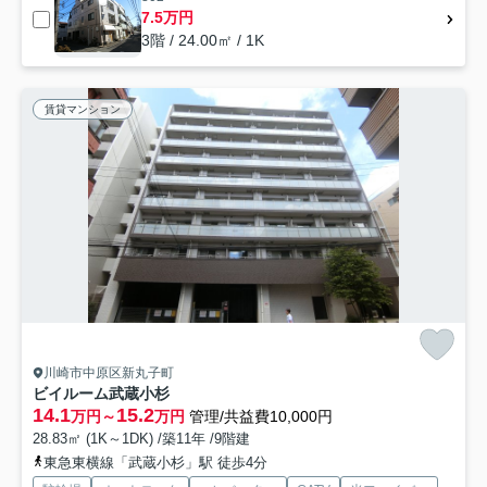
7.5万円
3階 / 24.00㎡ / 1K
賃貸マンション
川崎市中原区新丸子町
ビイルーム武蔵小杉
14.1
15.2
万円～
万円
管理/共益費10,000円
28.83㎡ (1K～1DK) /築11年 /9階建
東急東横線「武蔵小杉」駅 徒歩4分