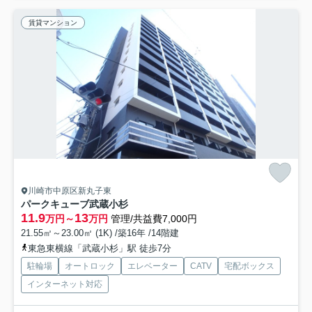
賃貸マンション
川崎市中原区新丸子東
パークキューブ武蔵小杉
11.9
13
万円～
万円
管理/共益費7,000円
21.55㎡～23.00㎡ (1K) /築16年 /14階建
東急東横線「武蔵小杉」駅 徒歩7分
駐輪場
オートロック
エレベーター
CATV
宅配ボックス
インターネット対応