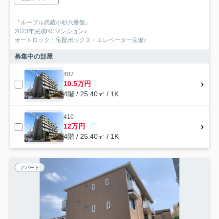
『ルーブル武蔵小杉六番館』
2023年完成RCマンション♪
オートロック・宅配ボックス・エレベーター完備♪
募集中の部屋
407
10.5万円
4階 / 25.40㎡ / 1K
410
12万円
4階 / 25.40㎡ / 1K
アパート