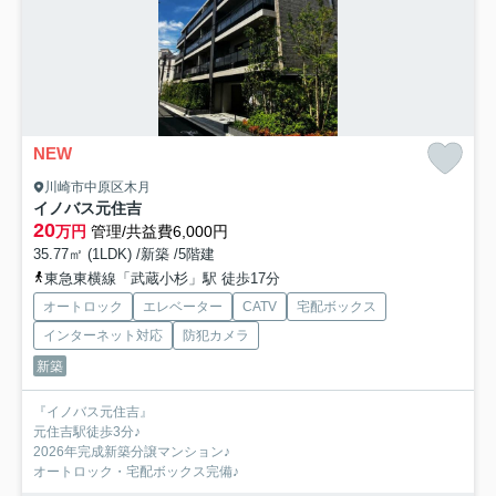
NEW
川崎市中原区木月
イノバス元住吉
20
万円
管理/共益費6,000円
35.77㎡ (1LDK) /新築 /5階建
東急東横線「武蔵小杉」駅 徒歩17分
オートロック
エレベーター
CATV
宅配ボックス
インターネット対応
防犯カメラ
新築
『イノバス元住吉』
元住吉駅徒歩3分♪
2026年完成新築分譲マンション♪
オートロック・宅配ボックス完備♪