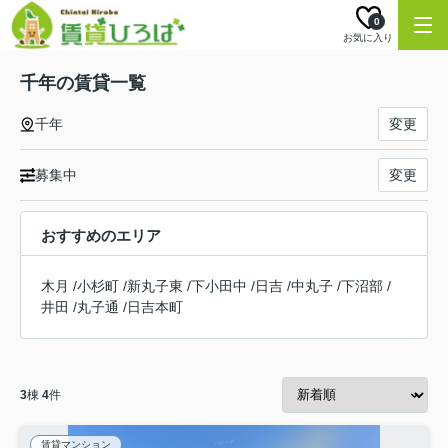
0
お気に入り
千年の賃貸一覧
千年
変更
募集中
変更
おすすめのエリア
木月
/
小杉町
/
新丸子東
/
下小田中
/
日吉
/
中丸子
/
下沼部
/
井田
/
丸子通
/
日吉本町
3
棟
4
件
賃貸マンション