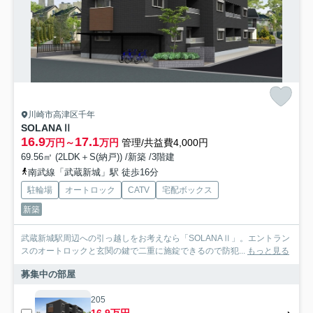
川崎市高津区千年
SOLANAⅡ
16.9
17.1
万円～
万円
管理/共益費4,000円
69.56㎡ (2LDK＋S(納戸)) /新築 /3階建
南武線「武蔵新城」駅 徒歩16分
駐輪場
オートロック
CATV
宅配ボックス
新築
武蔵新城駅周辺への引っ越しをお考えなら「SOLANAⅡ」。エントラン
スのオートロックと玄関の鍵で二重に施錠できるので防犯...
もっと見る
募集中の部屋
205