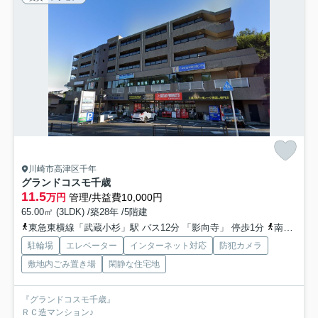
川崎市高津区千年
グランドコスモ千歳
11.5
万円
管理/共益費10,000円
65.00㎡ (3LDK) /築28年 /5階建
東急東横線「武蔵小杉」駅 バス12分 「影向寺」 停歩1分
南武線「武蔵新城」駅 徒歩18分
駐輪場
エレベーター
インターネット対応
防犯カメラ
敷地内ごみ置き場
閑静な住宅地
『グランドコスモ千歳』
ＲＣ造マンション♪