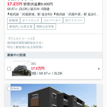
17.2
万円
管理/共益費9,000円
68.87㎡ (3LDK) /築31年 /5階建
南武線「武蔵新城」駅 徒歩8分
南武線「武蔵中原」駅 徒歩20分
東
駐輪場
オートロック
エレベーター
光ファイバー
敷地内ごみ置き場
閑静な住宅地
【ヴェルドゥ―ミル】
南武線武蔵新城駅徒歩８分♪
明るく解放感のある角部屋♪
募集中の部屋
301
17.2万円
3階 / 68.87㎡ / 3LDK
アパート