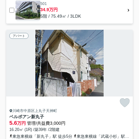
501
34.9万円
5階 / 75.49㎡ / 3LDK
アパート
川崎市中原区上丸子天神町
ベルポアン新丸子
5.6
万円
管理/共益費3,000円
16.20㎡ (1R) /築39年 /2階建
東急東横線「新丸子」駅 徒歩5分
東急東横線「武蔵小杉」駅 徒歩10分