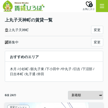
0
お気に入り
上丸子天神町の賃貸一覧
上丸子天神町
変更
募集中
変更
おすすめのエリア
木月
/
小杉町
/
新丸子東
/
下小田中
/
中丸子
/
日吉
/
下沼部
/
日吉本町
/
丸子通
/
井田
6
棟
24
件
賃貸マンション