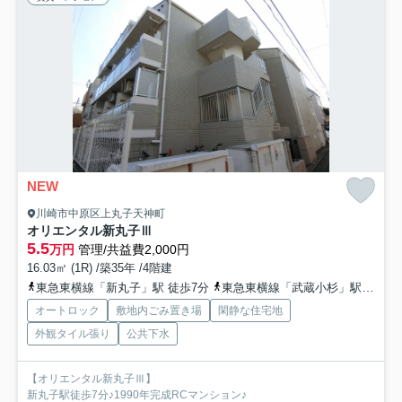
NEW
川崎市中原区上丸子天神町
オリエンタル新丸子Ⅲ
5.5
万円
管理/共益費2,000円
16.03㎡ (1R) /築35年 /4階建
東急東横線「新丸子」駅 徒歩7分
東急東横線「武蔵小杉」駅 徒歩13分
オートロック
敷地内ごみ置き場
閑静な住宅地
外観タイル張り
公共下水
【オリエンタル新丸子Ⅲ】
新丸子駅徒歩7分♪1990年完成RCマンション♪