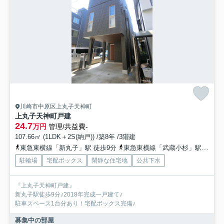
川崎市中原区上丸子天神町
上丸子天神町戸建
24.7
万円
管理/共益費-
107.66㎡ (1LDK＋2S(納戸)) /築8年 /3階建
東急東横線「新丸子」駅 徒歩9分
東急東横線「武蔵小杉」駅 徒歩14分
駐輪場
宅配ボックス
閑静な住宅地
公共下水
『上丸子天神町戸建』
新丸子駅徒歩9分♪2018年完成一戸建て♪
駐車スペース1台分あり！宅配ボックス完備♪
募集中の部屋