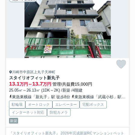
川崎市中原区上丸子天神町
スタイリオフィット新丸子
13.1
13.7
万円～
万円
管理/共益費15,000円
25.05㎡～26.13㎡ (1DK～2K) /新築 /4階建
東急東横線「新丸子」駅 徒歩8分
東急東横線「武蔵小杉」駅 徒歩14分
駐輪場
オートロック
エレベーター
宅配ボックス
インターネット対応
防犯カメラ
新築
『スタイリオフィット新丸子』 2026年完成新築RCマンション♪ ペット