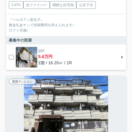
CATV
光ファイバー
閑静な住宅地
公共下水
『ベルポアン新丸子』
敷金礼金ナシで初期費用を抑えられます♪
ロフト完備♪
募集中の部屋
107
5.6万円
1階 / 16.20㎡ / 1R
賃貸マンション