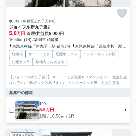
川崎市中原区上丸子天神町
ジョイフル新丸子第2
5.8
万円
管理/共益費6,000円
16.56㎡ (1R) /築38年 /4階建
東急東横線「新丸子」駅 徒歩7分
東急東横線「武蔵小杉」駅 徒歩15分
駐輪場
オートロック
宅配ボックス
インターネット対応
防犯カメラ
敷地内ごみ置き場
【ジョイフル新丸子第2】 オートロック完備ＲＣマンション♪ 敷金礼金
なしです♪ 宅配ボックスあります♪ インターネット無...
もっと見る
募集中の部屋
109
5.8万円
1階 / 16.56㎡ / 1R
賃貸マンション