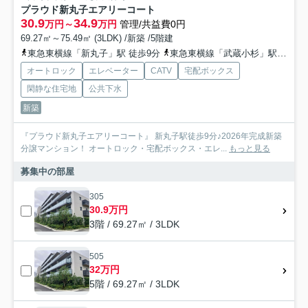
プラウド新丸子エアリーコート
30.9
34.9
万円～
万円
管理/共益費0円
69.27㎡～75.49㎡ (3LDK) /新築 /5階建
東急東横線「新丸子」駅 徒歩9分
東急東横線「武蔵小杉」駅 徒歩16分
オートロック
エレベーター
CATV
宅配ボックス
閑静な住宅地
公共下水
新築
『プラウド新丸子エアリーコート』 新丸子駅徒歩9分♪2026年完成新築
分譲マンション！ オートロック・宅配ボックス・エレ...
もっと見る
募集中の部屋
305
30.9万円
3階 / 69.27㎡ / 3LDK
505
32万円
5階 / 69.27㎡ / 3LDK