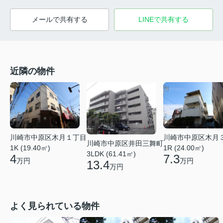
メールで共有する
LINEで共有する
近隣の物件
川崎市中原区木月１丁目
川崎市中原区木月
川崎市中原区井田三舞町
1K (19.40㎡)
1R (24.00㎡)
3LDK (61.41㎡)
4
7.3
万円
万円
13.4
万円
よく見られている物件