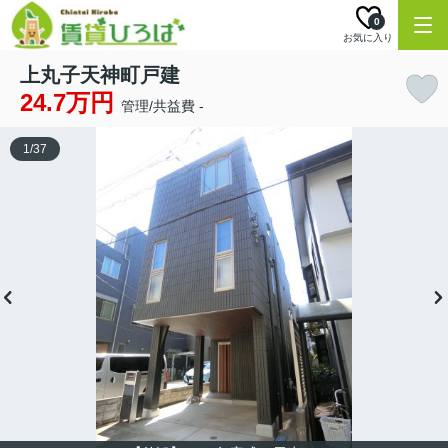
0
お気に入り
上丸子天神町戸建
24.7万円
管理/共益費 -
1
/
37