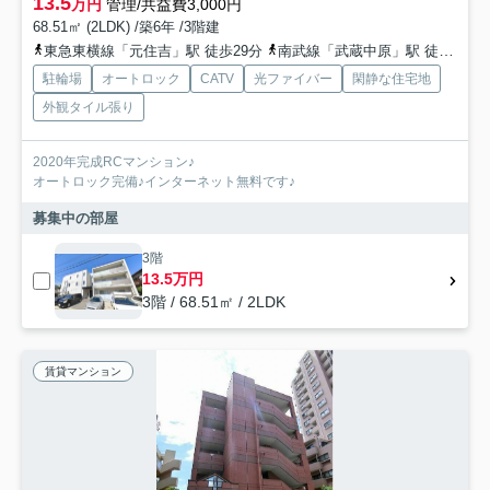
13.5
万円
管理/共益費3,000円
68.51㎡ (2LDK) /築6年 /3階建
東急東横線「元住吉」駅 徒歩29分
南武線「武蔵中原」駅 徒歩20分
駐輪場
オートロック
CATV
光ファイバー
閑静な住宅地
外観タイル張り
2020年完成RCマンション♪
オートロック完備♪インターネット無料です♪
募集中の部屋
3階
13.5万円
3階 / 68.51㎡ / 2LDK
賃貸マンション