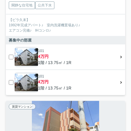
閑静な住宅地
公共下水
【ビラ久末】
1992年完成アパート♪ 室内洗濯機置場あり♪
エアコン完備♪ IHコンロ♪
募集中の部屋
101
4万円
1階 / 13.75㎡ / 1R
101
4万円
1階 / 13.75㎡ / 1R
賃貸マンション