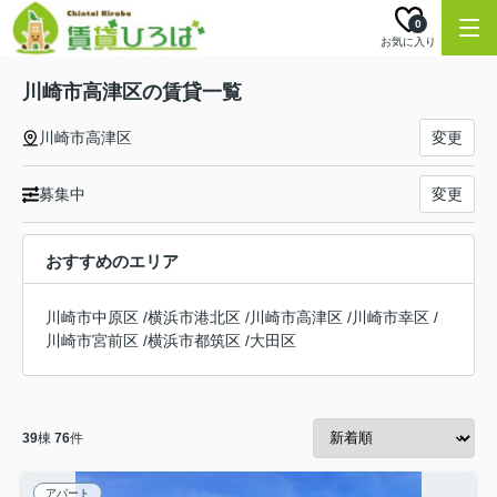
0
お気に入り
川崎市高津区の賃貸一覧
川崎市高津区
変更
募集中
変更
おすすめのエリア
川崎市中原区
/
横浜市港北区
/
川崎市高津区
/
川崎市幸区
/
川崎市宮前区
/
横浜市都筑区
/
大田区
39
棟
76
件
アパート