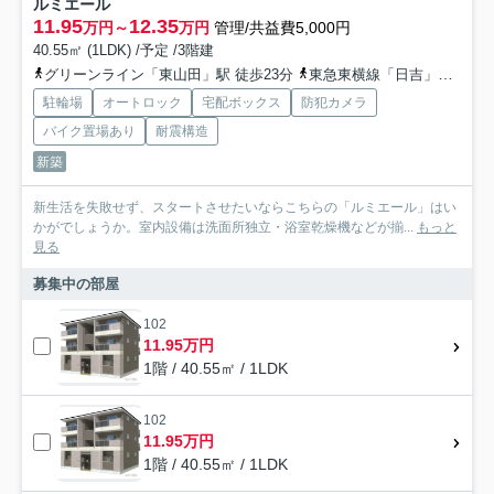
ルミエール
11.95
12.35
万円～
万円
管理/共益費5,000円
40.55㎡ (1LDK) /予定 /3階建
グリーンライン「東山田」駅 徒歩23分
東急東横線「日吉」駅 バス14分 「久末団地」 停歩10分
駐輪場
オートロック
宅配ボックス
防犯カメラ
バイク置場あり
耐震構造
新築
新生活を失敗せず、スタートさせたいならこちらの「ルミエール」はい
かがでしょうか。室内設備は洗面所独立・浴室乾燥機などが揃...
もっと
見る
募集中の部屋
102
11.95万円
1階 / 40.55㎡ / 1LDK
102
11.95万円
1階 / 40.55㎡ / 1LDK