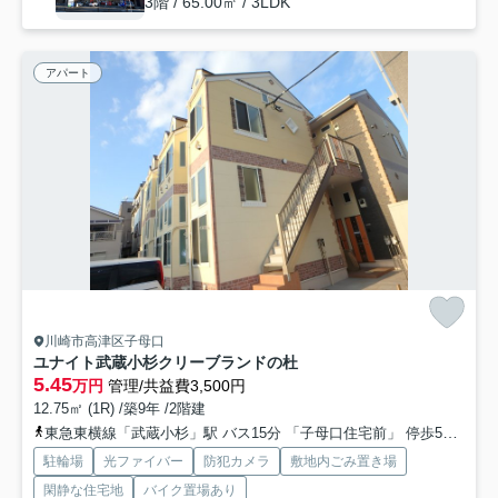
3階 / 65.00㎡ / 3LDK
アパート
川崎市高津区子母口
ユナイト武蔵小杉クリーブランドの杜
5.45
万円
管理/共益費3,500円
12.75㎡ (1R) /築9年 /2階建
東急東横線「武蔵小杉」駅 バス15分 「子母口住宅前」 停歩5分
東
駐輪場
光ファイバー
防犯カメラ
敷地内ごみ置き場
閑静な住宅地
バイク置場あり