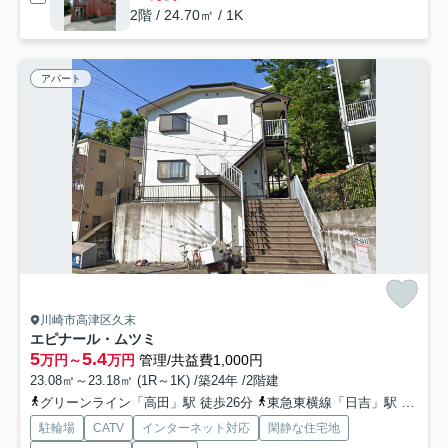
2階 / 24.70㎡ / 1K
アパート
川崎市高津区久末
エピナール・ムツミ
5
5.4
万円～
万円
管理/共益費1,000円
23.08㎡～23.18㎡ (1R～1K) /築24年 /2階建
グリーンライン「高田」駅 徒歩26分
東急東横線「日吉」駅 バス18分 東急バス「久末団地」 停歩7分
駐輪場
CATV
インターネット対応
閑静な住宅地