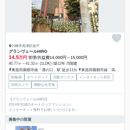
川崎市高津区坂戸
グランヴェールHIRO
14.5
万円
管理/共益費14,000円～15,000円
40.77㎡～41.32㎡ (1LDK) /築12年 /5階建
東急田園都市線「溝の口」駅 徒歩11分
東急田園都市線「高津」駅 徒歩8分
駐輪場
オートロック
宅配ボックス
インターネット対応
防犯カメラ
閑静な住宅地
【グランヴェールHIRO】
2014年完成のオートロックマンション♪
インターネット無料でお使いいただけます♪
募集中の部屋