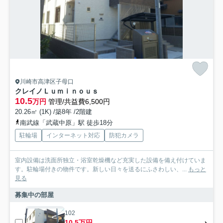
川崎市高津区子母口
クレイノＬｕｍｉｎｏｕｓ
10.5
万円
管理/共益費6,500円
20.26㎡ (1K) /築8年 /2階建
南武線「武蔵中原」駅 徒歩18分
駐輪場
インターネット対応
防犯カメラ
室内設備は洗面所独立・浴室乾燥機など充実した設備を備え付けていま
す。駐輪場付きの物件です。新しい日々を送るにふさわしい、...
もっと
見る
募集中の部屋
102
10.5万円