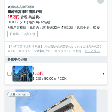
川崎市高津区明津
川崎市高津区明津戸建
15
万円
管理/共益費-
50.00㎡ (2DK) /築53年 /2階建
東急東横線「元住吉」駅 徒歩23分
南武線「武蔵中原」駅 徒歩26分
駐輪場
公共下水
【川崎市高津区明津戸建】 元住吉駅徒歩23分♪おしゃれな格天井の2Ｄ
Ｋ♪ ロールスクリーン仕切りのワーキングスペース付き...
もっと見る
募集中の部屋
1
15万円
1-2階 / 50.00㎡ / 2DK
賃貸マンション