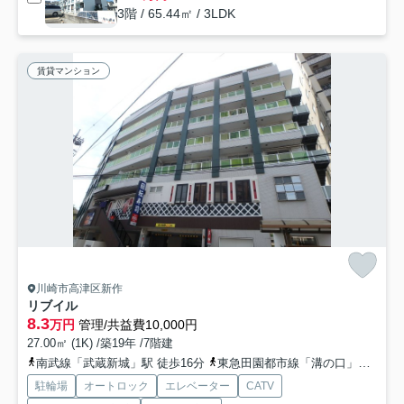
3階 / 65.44㎡ / 3LDK
賃貸マンション
川崎市高津区新作
リブイル
8.3
万円
管理/共益費10,000円
27.00㎡ (1K) /築19年 /7階建
南武線「武蔵新城」駅 徒歩16分
東急田園都市線「溝の口」駅 徒歩23分
駐輪場
オートロック
エレベーター
CATV