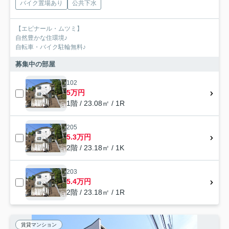
バイク置場あり
公共下水
【エピナール・ムツミ】
自然豊かな住環境♪
自転車・バイク駐輪無料♪
募集中の部屋
102
5万円
1階 / 23.08㎡ / 1R
205
5.3万円
2階 / 23.18㎡ / 1K
203
5.4万円
2階 / 23.18㎡ / 1R
賃貸マンション