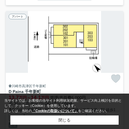
アパート
川崎市高津区千年新町
D Paina 千年新町
13.7
14.1
万円～
万円
管理/共益費6,000円
当サイトでは、お客様の当サイト利用状況把握、サービス向上検討を目的と
35.30㎡～35.86㎡ (1LDK) /予定 /3階建
して、クッキー（Cookie）を使用しています。
南武線「武蔵新城」駅 徒歩7分
南武線「武蔵中原」駅 徒歩14分
東
詳しくは、当社の
「Cookieの取扱いについて」
をご確認ください。
駐輪場
インターネット対応
閑静な住宅地
公共下水
閉じる
新築