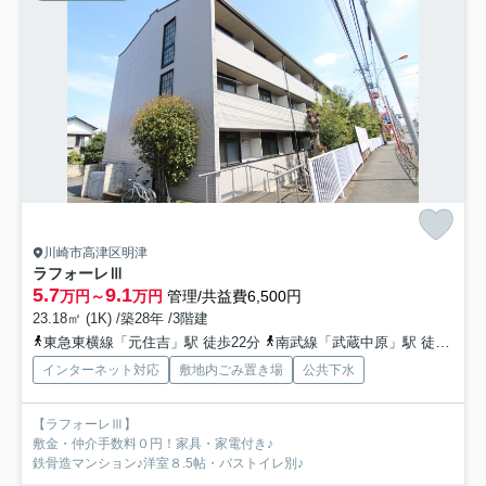
川崎市高津区明津
ラフォーレⅢ
5.7
9.1
万円～
万円
管理/共益費6,500円
23.18㎡ (1K) /築28年 /3階建
東急東横線「元住吉」駅 徒歩22分
南武線「武蔵中原」駅 徒歩20分
インターネット対応
敷地内ごみ置き場
公共下水
【ラフォーレⅢ】
敷金・仲介手数料０円！家具・家電付き♪
鉄骨造マンション♪洋室８.5帖・バストイレ別♪