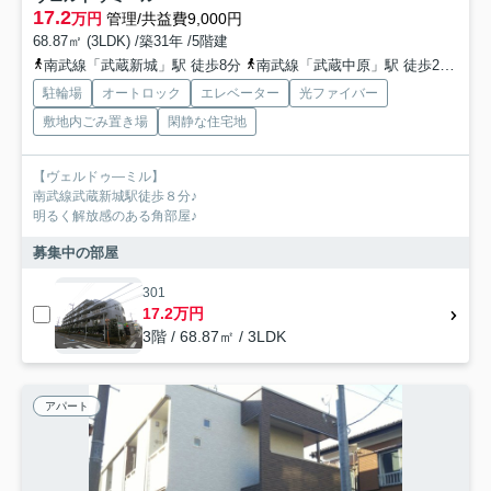
17.2
万円
管理/共益費9,000円
68.87㎡ (3LDK) /築31年 /5階建
南武線「武蔵新城」駅 徒歩8分
南武線「武蔵中原」駅 徒歩20分
東
駐輪場
オートロック
エレベーター
光ファイバー
敷地内ごみ置き場
閑静な住宅地
【ヴェルドゥ―ミル】
南武線武蔵新城駅徒歩８分♪
明るく解放感のある角部屋♪
募集中の部屋
301
17.2万円
3階 / 68.87㎡ / 3LDK
アパート