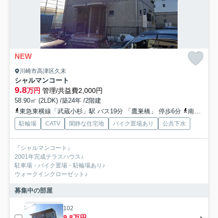
NEW
川崎市高津区久末
シャルマンコート
9.8
万円
管理/共益費2,000円
58.90㎡ (2LDK) /築24年 /2階建
東急東横線「武蔵小杉」駅 バス19分 「鷹巣橋」 停歩6分
南武線「武蔵中原」駅 徒歩28分
駐輪場
CATV
閑静な住宅地
バイク置場あり
公共下水
『シャルマンコート』
2001年完成テラスハウス♪
駐車場・バイク置場・駐輪場あり♪
ウォークインクローゼット♪
募集中の部屋
102
9.8万円