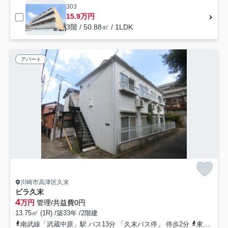
303
15.9万円
3階 / 50.88㎡ / 1LDK
アパート
川崎市高津区久末
ビラ久末
4
万円
管理/共益費0円
13.75㎡ (1R) /築33年 /2階建
南武線「武蔵中原」駅 バス13分 「久末バス停」 停歩2分
東急東横線「武蔵小杉」駅 バス25分 「久末バス停」 停歩2分