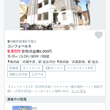
川崎市高津区子母口
コンフォールＳ
9.9
万円
管理/共益費6,000円
35.05㎡ (1LDK) /築9年 /3階建
南武線「武蔵中原」駅 徒歩25分
南武線「武蔵新城」駅 徒歩27分
駐輪場
オートロック
宅配ボックス
インターネット対応
閑静な住宅地
公共下水
【コンフォールＳ】 2016年完成ハウスメーカー施工物件♪ ペット相談可
能♪（小型犬1匹迄）インターネット無料♪ ALS...
もっと見る
募集中の部屋
201