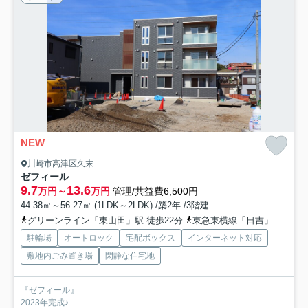
NEW
川崎市高津区久末
ゼフィール
9.7
13.6
万円～
万円
管理/共益費6,500円
44.38㎡～56.27㎡ (1LDK～2LDK) /築2年 /3階建
グリーンライン「東山田」駅 徒歩22分
東急東横線「日吉」駅 バス17分 「久末団地」 停歩6分
駐輪場
オートロック
宅配ボックス
インターネット対応
敷地内ごみ置き場
閑静な住宅地
『ゼフィール』
2023年完成♪