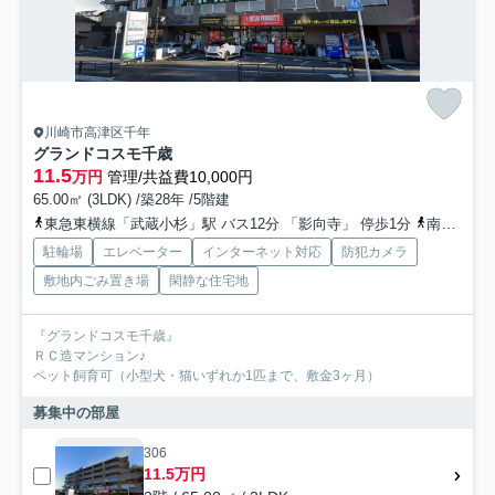
川崎市高津区千年
グランドコスモ千歳
11.5
万円
管理/共益費10,000円
65.00㎡ (3LDK) /築28年 /5階建
東急東横線「武蔵小杉」駅 バス12分 「影向寺」 停歩1分
南武線「武蔵新城」駅 徒歩18分
駐輪場
エレベーター
インターネット対応
防犯カメラ
敷地内ごみ置き場
閑静な住宅地
『グランドコスモ千歳』
ＲＣ造マンション♪
ペット飼育可（小型犬・猫いずれか1匹まで、敷金3ヶ月）
募集中の部屋
306
11.5万円