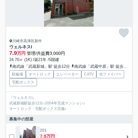
川崎市高津区新作
ウェルネスI
7.9
万円
管理/共益費3,000円
24.70㎡ (1K) /築21年 /5階建
南武線「武蔵新城」駅 徒歩12分
南武線「武蔵中原」駅 徒歩26分
駐輪場
オートロック
エレベーター
CATV
光ファイバー
宅配ボックス
『ウェルネスI』
武蔵新城駅徒歩12分♪2004年完成マンション♪
オートロック・宅配ボックス完備♪
募集中の部屋
201
7.9万円