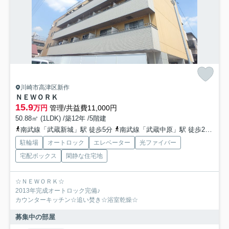
川崎市高津区新作
ＮＥＷＯＲＫ
15.9
万円
管理/共益費11,000円
50.88㎡ (1LDK) /築12年 /5階建
南武線「武蔵新城」駅 徒歩5分
南武線「武蔵中原」駅 徒歩26分
南
駐輪場
オートロック
エレベーター
光ファイバー
宅配ボックス
閑静な住宅地
☆ＮＥＷＯＲＫ☆
2013年完成オートロック完備♪
カウンターキッチン☆追い焚き☆浴室乾燥☆
募集中の部屋