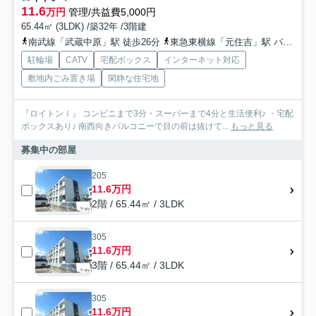
11.6
万円
管理/共益費5,000円
65.44㎡ (3LDK) /築32年 /3階建
南武線「武蔵中原」駅 徒歩26分
東急東横線「元住吉」駅 バス10分 「子母口住宅前」 停歩2分
駐輪場
CATV
宅配ボックス
インターネット対応
敷地内ごみ置き場
閑静な住宅地
『ロイトンⅠ』 コンビニまで3分・スーパーまで4分と生活便利♪ ・宅配
ボックスあり♪ 南西向きバルコニーで目の前は抜けて...
もっと見る
募集中の部屋
205
11.6万円
2階 / 65.44㎡ / 3LDK
305
11.6万円
3階 / 65.44㎡ / 3LDK
305
11.6万円