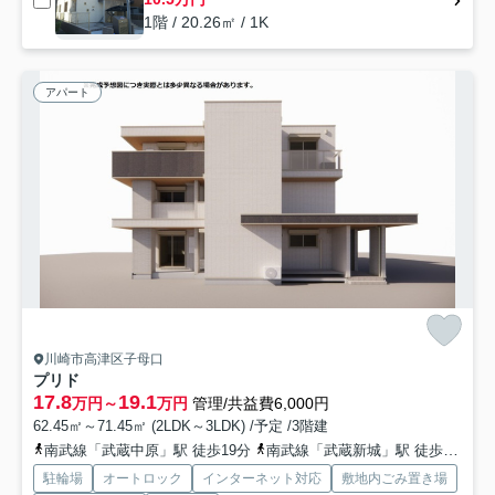
1階 / 20.26㎡ / 1K
アパート
川崎市高津区子母口
プリド
17.8
19.1
万円～
万円
管理/共益費6,000円
62.45㎡～71.45㎡ (2LDK～3LDK) /予定 /3階建
南武線「武蔵中原」駅 徒歩19分
南武線「武蔵新城」駅 徒歩18分
駐輪場
オートロック
インターネット対応
敷地内ごみ置き場