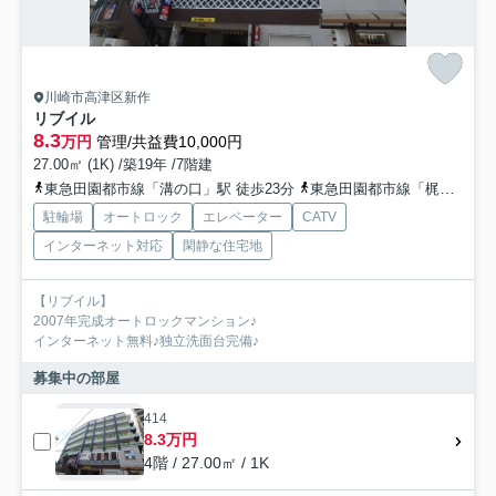
川崎市高津区新作
リブイル
8.3
万円
管理/共益費10,000円
27.00㎡ (1K) /築19年 /7階建
東急田園都市線「溝の口」駅 徒歩23分
東急田園都市線「梶が谷」駅 徒歩21分
駐輪場
オートロック
エレベーター
CATV
インターネット対応
閑静な住宅地
【リブイル】
2007年完成オートロックマンション♪
インターネット無料♪独立洗面台完備♪
募集中の部屋
414
8.3万円
4階 / 27.00㎡ / 1K