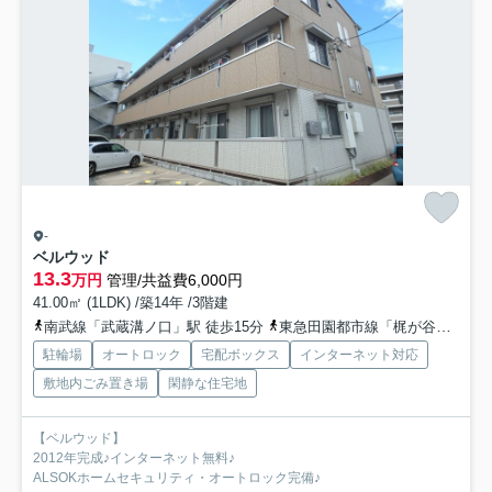
-
ベルウッド
13.3
万円
管理/共益費6,000円
41.00㎡ (1LDK) /築14年 /3階建
南武線「武蔵溝ノ口」駅 徒歩15分
東急田園都市線「梶が谷」駅 徒歩13分
駐輪場
オートロック
宅配ボックス
インターネット対応
敷地内ごみ置き場
閑静な住宅地
【ベルウッド】
2012年完成♪インターネット無料♪
ALSOKホームセキュリティ・オートロック完備♪