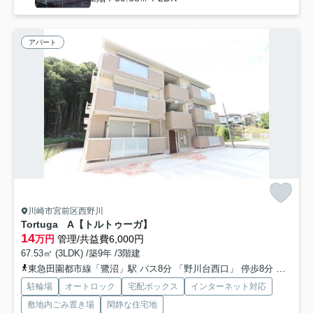
アパート
川崎市宮前区西野川
Tortuga A【トルトゥーガ】
14
万円
管理/共益費6,000円
67.53㎡ (3LDK) /築9年 /3階建
東急田園都市線「鷺沼」駅 バス8分 「野川台西口」 停歩8分
東急田
駐輪場
オートロック
宅配ボックス
インターネット対応
敷地内ごみ置き場
閑静な住宅地