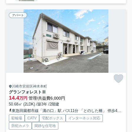
アパート
川崎市宮前区神木本町
グランフォレストⅢ
14.4
万円
管理/共益費6,000円
50.68㎡ (2LDK) /築3年 /2階建
東急田園都市線「溝の口」駅 バス11分 「とのした橋」 停歩4分
南武
駐輪場
CATV
宅配ボックス
インターネット対応
防犯カメラ
閑静な住宅地