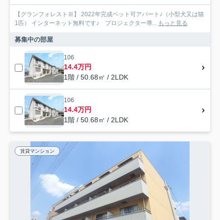
【グランフォレストⅢ】 2022年完成ペット可アパート♪（小型犬又は猫
1匹） インターネット無料です♪ プロジェクター導...
もっと見る
募集中の部屋
106
14.4万円
1階 / 50.68㎡ / 2LDK
106
14.4万円
1階 / 50.68㎡ / 2LDK
賃貸マンション