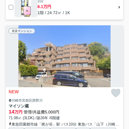
102
8.1万円
1階 / 24.72㎡ / 1K
賃貸マンション
NEW
川崎市宮前区西野川
マイソン蔵
14
万円
管理/共益費5,000円
71.08㎡ (3LDK) /築26年 /6階建
東急田園都市線「梶が谷」駅 バス10分 東急バス「山下（川崎市）」 停歩1分