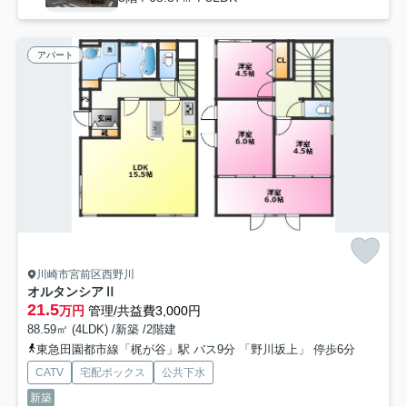
アパート
川崎市宮前区西野川
オルタンシアⅡ
21.5
万円
管理/共益費3,000円
88.59㎡ (4LDK) /新築 /2階建
東急田園都市線「梶が谷」駅 バス9分 「野川坂上」 停歩6分
CATV
宅配ボックス
公共下水
新築