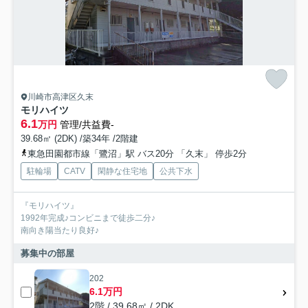
川崎市高津区久末
モリハイツ
6.1
万円
管理/共益費-
39.68㎡ (2DK) /築34年 /2階建
東急田園都市線「鷺沼」駅 バス20分 「久末」 停歩2分
駐輪場
CATV
閑静な住宅地
公共下水
『モリハイツ』
1992年完成♪コンビニまで徒歩二分♪
南向き陽当たり良好♪
募集中の部屋
202
6.1万円
2階 / 39.68㎡ / 2DK