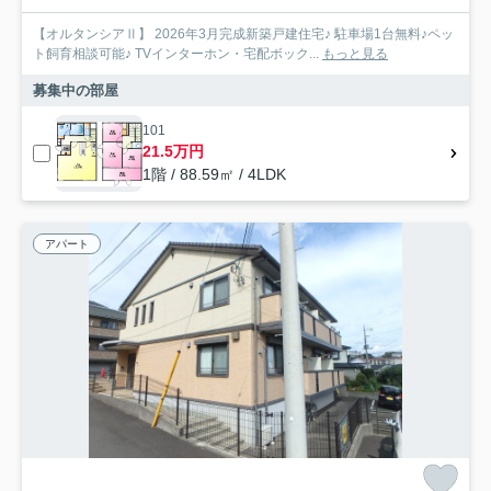
【オルタンシアⅡ】 2026年3月完成新築戸建住宅♪ 駐車場1台無料♪ペッ
ト飼育相談可能♪ TVインターホン・宅配ボック...
もっと見る
募集中の部屋
101
21.5万円
1階 / 88.59㎡ / 4LDK
アパート