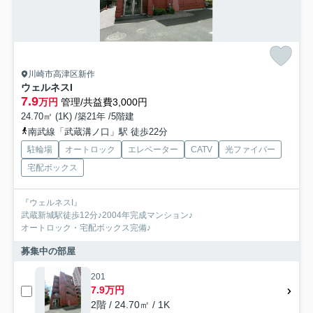
川崎市高津区新作
ウェルネスI
7.9
万円
管理/共益費3,000円
24.70㎡ (1K) /築21年 /5階建
南武線「武蔵溝ノ口」駅 徒歩22分
駐輪場
オートロック
エレベーター
CATV
光ファイバー
宅配ボックス
『ウェルネスI』
武蔵新城駅徒歩12分♪2004年完成マンション♪
オートロック・宅配ボックス完備♪
募集中の部屋
201
7.9万円
2階 / 24.70㎡ / 1K