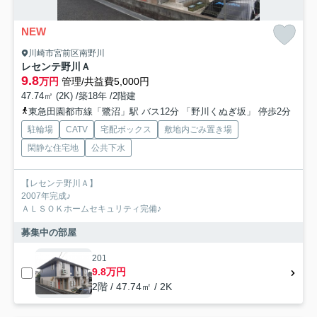
NEW
川崎市宮前区南野川
レセンテ野川Ａ
9.8
万円
管理/共益費5,000円
47.74㎡ (2K) /築18年 /2階建
東急田園都市線「鷺沼」駅 バス12分 「野川くぬぎ坂」 停歩2分
駐輪場
CATV
宅配ボックス
敷地内ごみ置き場
閑静な住宅地
公共下水
【レセンテ野川Ａ】
2007年完成♪
ＡＬＳＯＫホームセキュリティ完備♪
募集中の部屋
201
9.8万円
2階 / 47.74㎡ / 2K