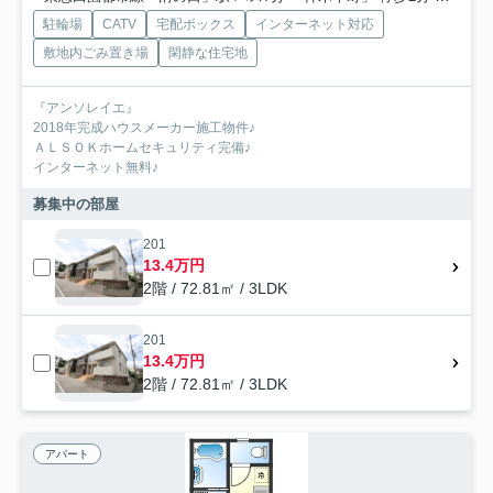
駐輪場
CATV
宅配ボックス
インターネット対応
敷地内ごみ置き場
閑静な住宅地
『アンソレイエ』
2018年完成ハウスメーカー施工物件♪
ＡＬＳＯＫホームセキュリティ完備♪
インターネット無料♪
募集中の部屋
201
13.4万円
2階 / 72.81㎡ / 3LDK
201
13.4万円
2階 / 72.81㎡ / 3LDK
アパート