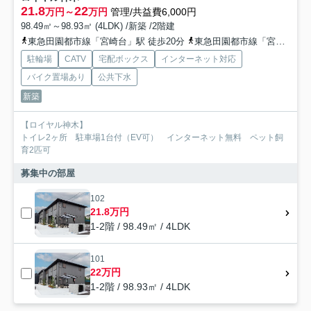
21.8
22
万円～
万円
管理/共益費6,000円
98.49㎡～98.93㎡ (4LDK) /新築 /2階建
東急田園都市線「宮崎台」駅 徒歩20分
東急田園都市線「宮前平」駅 徒歩24分
駐輪場
CATV
宅配ボックス
インターネット対応
バイク置場あり
公共下水
新築
【ロイヤル神木】
トイレ2ヶ所 駐車場1台付（EV可） インターネット無料 ペット飼
育2匹可
募集中の部屋
102
21.8万円
1-2階 / 98.49㎡ / 4LDK
101
22万円
1-2階 / 98.93㎡ / 4LDK