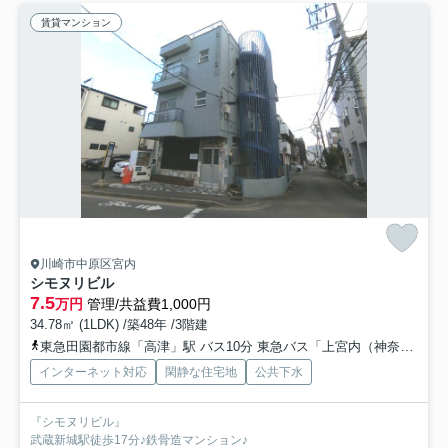
賃貸マンション
川崎市中原区宮内
シモヌリビル
7.5
万円
管理/共益費1,000円
34.78㎡ (1LDK) /築48年 /3階建
東急田園都市線「高津」駅 バス10分 東急バス「上宮内（神奈川県）」 停歩4分
インターネット対応
閑静な住宅地
公共下水
『シモヌリビル』
武蔵新城駅徒歩17分♪鉄骨造マンション♪