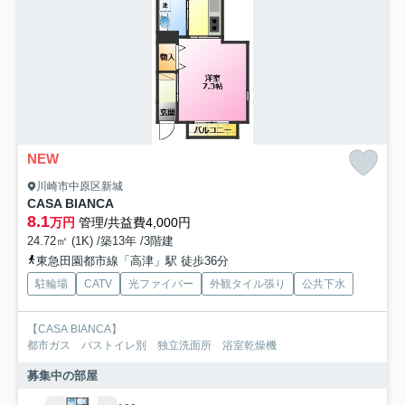
NEW
川崎市中原区新城
CASA BIANCA
8.1
万円
管理/共益費4,000円
24.72㎡ (1K) /築13年 /3階建
東急田園都市線「高津」駅 徒歩36分
駐輪場
CATV
光ファイバー
外観タイル張り
公共下水
【CASA BIANCA】
都市ガス バストイレ別 独立洗面所 浴室乾燥機
募集中の部屋