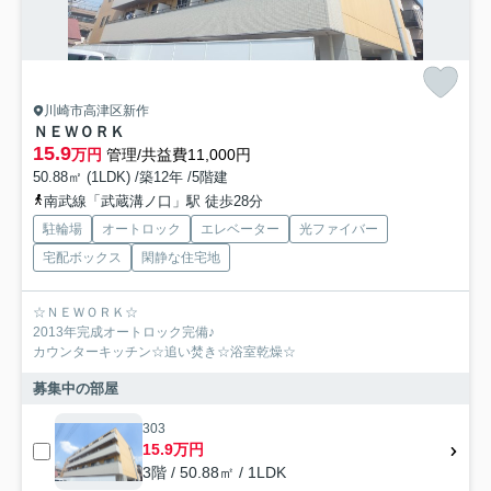
川崎市高津区新作
ＮＥＷＯＲＫ
15.9
万円
管理/共益費11,000円
50.88㎡ (1LDK) /築12年 /5階建
南武線「武蔵溝ノ口」駅 徒歩28分
駐輪場
オートロック
エレベーター
光ファイバー
宅配ボックス
閑静な住宅地
☆ＮＥＷＯＲＫ☆
2013年完成オートロック完備♪
カウンターキッチン☆追い焚き☆浴室乾燥☆
募集中の部屋
303
15.9万円
3階 / 50.88㎡ / 1LDK