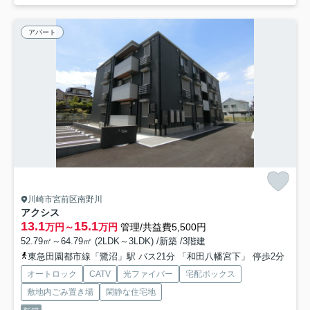
アパート
川崎市宮前区南野川
アクシス
13.1
15.1
万円～
万円
管理/共益費5,500円
52.79㎡～64.79㎡ (2LDK～3LDK) /新築 /3階建
東急田園都市線「鷺沼」駅 バス21分 「和田八幡宮下」 停歩2分
オートロック
CATV
光ファイバー
宅配ボックス
敷地内ごみ置き場
閑静な住宅地