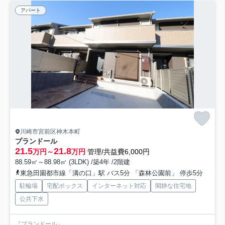
アパート
川崎市宮前区神木本町
プランドール
21.5
21.8
万円～
万円
管理/共益費6,000円
88.59㎡～88.98㎡ (3LDK) /築4年 /2階建
東急田園都市線「溝の口」駅 バス5分 「森林公園前」 停歩5分
駐輪場
宅配ボックス
インターネット対応
閑静な住宅地
公共下水
『プランドール』