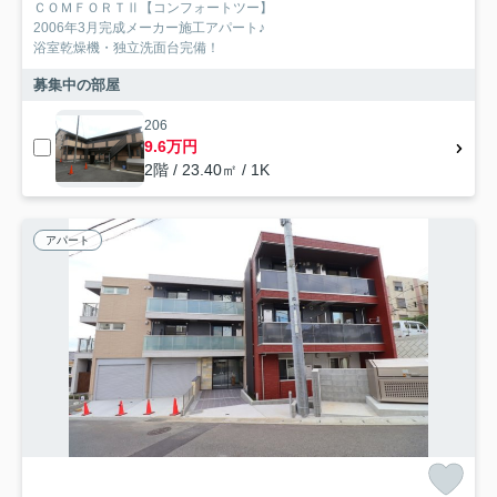
ＣＯＭＦＯＲＴⅡ【コンフォートツー】
2006年3月完成メーカー施工アパート♪
浴室乾燥機・独立洗面台完備！
募集中の部屋
206
9.6万円
2階 / 23.40㎡ / 1K
アパート