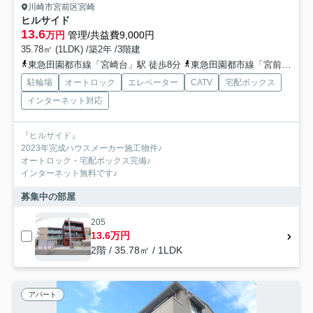
川崎市宮前区宮崎
ヒルサイド
13.6
万円
管理/共益費9,000円
35.78㎡ (1LDK) /築2年 /3階建
東急田園都市線「宮崎台」駅 徒歩8分
東急田園都市線「宮前平」駅 徒歩15分
駐輪場
オートロック
エレベーター
CATV
宅配ボックス
インターネット対応
『ヒルサイド』
2023年完成ハウスメーカー施工物件♪
オートロック・宅配ボックス完備♪
インターネット無料です♪
募集中の部屋
205
13.6万円
2階 / 35.78㎡ / 1LDK
アパート