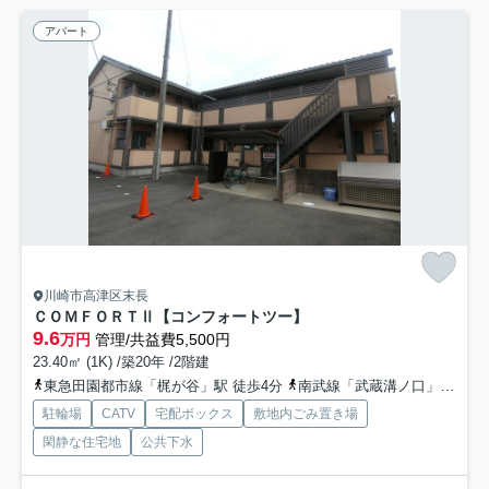
アパート
川崎市高津区末長
ＣＯＭＦＯＲＴⅡ【コンフォートツー】
9.6
万円
管理/共益費5,500円
23.40㎡ (1K) /築20年 /2階建
東急田園都市線「梶が谷」駅 徒歩4分
南武線「武蔵溝ノ口」駅 徒歩18分
駐輪場
CATV
宅配ボックス
敷地内ごみ置き場
閑静な住宅地
公共下水