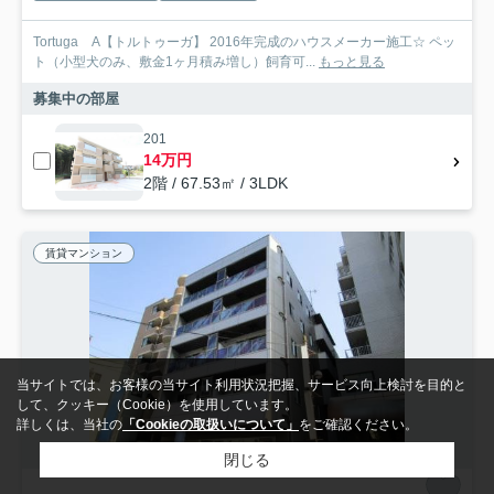
Tortuga A【トルトゥーガ】 2016年完成のハウスメーカー施工☆ ペッ
ト（小型犬のみ、敷金1ヶ月積み増し）飼育可...
もっと見る
募集中の部屋
201
14万円
2階 / 67.53㎡ / 3LDK
賃貸マンション
当サイトでは、お客様の当サイト利用状況把握、サービス向上検討を目的と
して、クッキー（Cookie）を使用しています。
詳しくは、当社の
「Cookieの取扱いについて」
をご確認ください。
閉じる