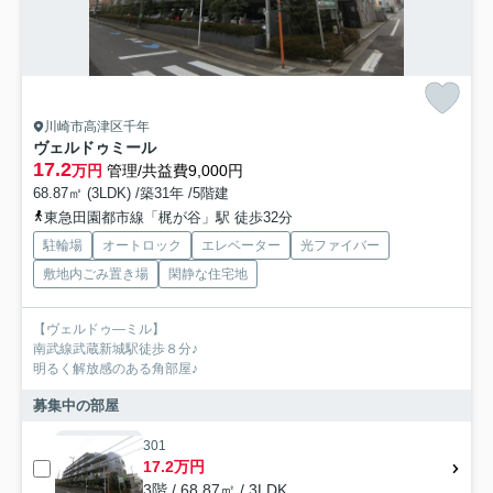
川崎市高津区千年
ヴェルドゥミール
17.2
万円
管理/共益費9,000円
68.87㎡ (3LDK) /築31年 /5階建
東急田園都市線「梶が谷」駅 徒歩32分
駐輪場
オートロック
エレベーター
光ファイバー
敷地内ごみ置き場
閑静な住宅地
【ヴェルドゥ―ミル】
南武線武蔵新城駅徒歩８分♪
明るく解放感のある角部屋♪
募集中の部屋
301
17.2万円
3階 / 68.87㎡ / 3LDK