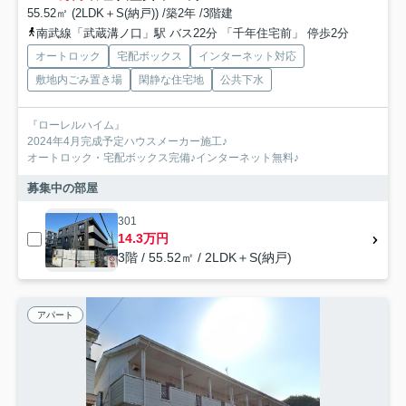
55.52㎡ (2LDK＋S(納戸)) /築2年 /3階建
南武線「武蔵溝ノ口」駅 バス22分 「千年住宅前」 停歩2分
オートロック
宅配ボックス
インターネット対応
敷地内ごみ置き場
閑静な住宅地
公共下水
『ローレルハイム』
2024年4月完成予定ハウスメーカー施工♪
オートロック・宅配ボックス完備♪インターネット無料♪
募集中の部屋
301
14.3万円
3階 / 55.52㎡ / 2LDK＋S(納戸)
アパート