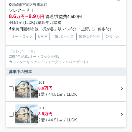
川崎市宮前区野川本町
ソレアードⅡ
8.6
8.9
万円～
万円
管理/共益費4,500円
44.51㎡ (1LDK) /築18年 /2階建
東急田園都市線「梶が谷」駅 バス6分 「上野川」 停歩3分
オートロック
CATV
宅配ボックス
閑静な住宅地
公共下水
『ソレアードⅡ』
2007年完成♪オートロック完備♪
カウンターキッチン・ウォークインクローゼット♪
募集中の部屋
101
8.6万円
1階 / 44.51㎡ / 1LDK
201
8.9万円
2階 / 44.51㎡ / 1LDK