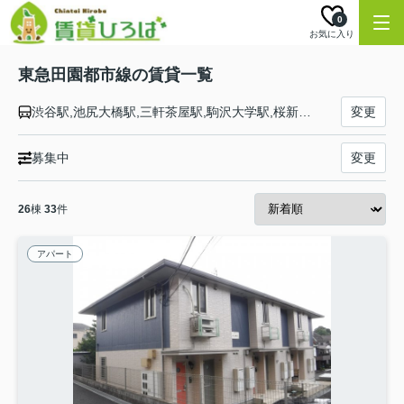
0
お気に入り
東急田園都市線の賃貸一覧
渋谷駅,池尻大橋駅,三軒茶屋駅,駒沢大学駅,桜新町駅,用賀駅,二子玉川駅,二子新地駅,高津駅,武蔵溝ノ口駅,梶が谷駅,宮崎台駅,宮前平駅,鷺沼駅,たまプラーザ駅,あざみ野駅,江田駅,市が尾駅,藤が丘駅,青葉台駅,田奈駅,長津田駅,つくし野駅,すずかけ台駅,南町田グランベリーＰ駅,つきみ野駅,中央林間駅
変更
募集中
変更
26
棟
33
件
アパート