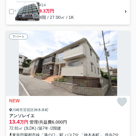
414
8.3万円
4階 / 27.00㎡ / 1K
アパート
NEW
川崎市宮前区神木本町
アンソレイエ
13.4
万円
管理/共益費6,000円
72.81㎡ (3LDK) /築7年 /2階建
東急田園都市線「溝の口」駅 バス7分 「神木本町」 停歩2分
東急田