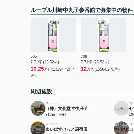
ルーブル川崎中丸子参番館で募集中の物件
605
708
7.71坪 (25.52㎡)
7.71坪 (25.52㎡)
10.25
12
万円(13294.42円/
万円(15564.2円/坪)
坪)
周辺施設
スーパー
コ
（株）文化堂 中丸子店
セ
316ｍ（4分）
1
スーパー
コ
まいばすけっと苅宿店
ロ