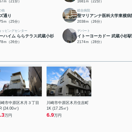
667ｍ（21分）
1681ｍ（22分）
の他
総合病院
ズ通り
聖マリアンナ医科大学東横病
975ｍ（25分）
2038ｍ（26分）
ョッピングセンター
デパート
ーハイム ららテラス武蔵小杉
イトーヨーカドー 武蔵小杉
078ｍ（26分）
2174ｍ（28分）
川崎市中原区木月３丁目
川崎市中原区木月住吉町
R (24.00㎡)
1K (17.25㎡)
.3
6.9
万円
万円