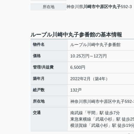
神奈川県
川崎市中原区
中丸子
592-3
所在地
ルーブル川崎中丸子参番館の基本情報
物件名
ルーブル川崎中丸子参番館
価格
10.25万円～12万円
管理/共益費
6,500円
築年月
2022年2月（築4年）
総戸数
132戸
所在地
神奈川県
川崎市中原区
中丸子
592-
交通
南武線
「
平間
」駅 徒歩7分
東急東横線
「
武蔵小杉
」駅 徒歩2
横須賀線
「
武蔵小杉
」駅 徒歩19