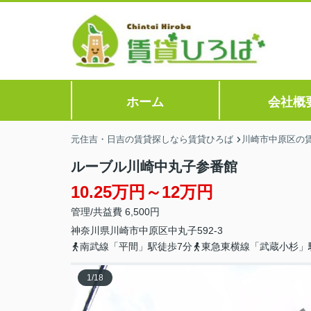
ホーム
会社概
元住吉・日吉の賃貸探しなら賃貸ひろば
川崎市中原区の
ルーブル川崎中丸子参番館
10.25万円～12万円
管理/共益費 6,500円
神奈川県
川崎市中原区
中丸子
592-3
南武線「平間」駅徒歩7分
東急東横線「武蔵小杉」
1
/
18