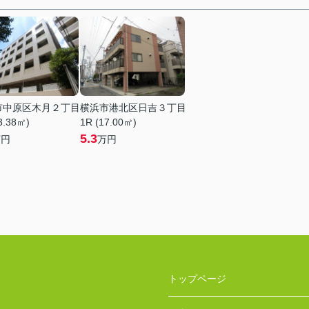
市中原区木月２丁目
横浜市港北区日吉３丁目
3.38㎡)
1R (17.00㎡)
5.3
万円
万円
トップページ