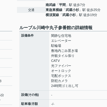
南武線
「
平間
」駅 徒歩7分
東急東横線
「
武蔵小杉
」駅 徒歩25分
交通
横須賀線
「
武蔵小杉
」駅 徒歩19分
ルーブル川崎中丸子参番館の詳細情報
設備条件
閑静な住宅地
エレベーター
駐輪場
敷地内ごみ置き場
外観タイル張り
CATV
光ファイバー
オートロック
宅配ボックス
防犯カメラ
3
24時間ゴミ出し可
設備(その他)
-
5分
分
駐車場/月額
-/-