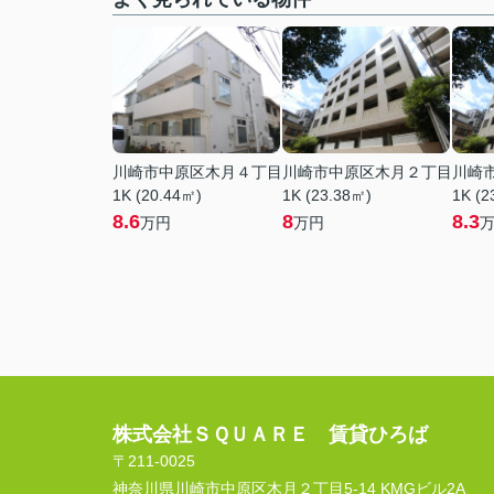
川崎市中原区木月４丁目
川崎市中原区木月２丁目
川崎
1K (20.44㎡)
1K (23.38㎡)
1K (2
8.6
8
8.3
万円
万円
株式会社ＳＱＵＡＲＥ 賃貸ひろば
〒211-0025
神奈川県川崎市中原区木月２丁目5-14 KMGビル2A