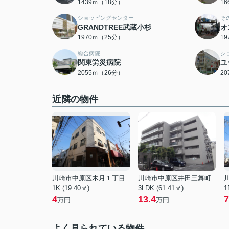
1439ｍ（18分）
1
ショッピングセンター
そ
GRANDTREE武蔵小杉
オ
1970ｍ（25分）
1
総合病院
シ
関東労災病院
ユ
2055ｍ（26分）
2
近隣の物件
川崎市中原区木月１丁目
川崎市中原区井田三舞町
1K (19.40㎡)
3LDK (61.41㎡)
1
4
13.4
7
万円
万円
よく見られている物件