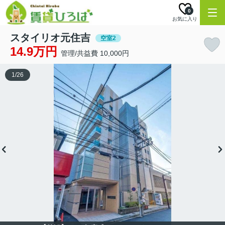
0
お気に入り
スタイリオ元住吉
空室2
14.9万円
管理/共益費 10,000円
1
/
26