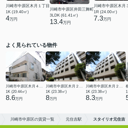
川崎市中原区木月１丁目
川崎市中原区木月
川崎市中原区井田三舞町
1K (19.40㎡)
1R (24.00㎡)
3LDK (61.41㎡)
4
7.3
万円
万円
13.4
万円
よく見られている物件
川崎市中原区木月４丁目
川崎市中原区木月２丁目
川崎市中原区木月２丁目
1K (20.44㎡)
1K (23.38㎡)
1K (23.38㎡)
1
8.6
8
8.3
万円
万円
万円
川崎市中原区の賃貸一覧
元住吉駅
スタイリオ元住吉