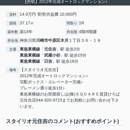
【外観】2012年完成オートロックマンション♪
14.9万円 管理/共益費 10,000円
賃料
37.17㎡
1R
面積
間取り
築14年
4階/8階建
築年数
所在階
神奈川県
川崎市中原区
木月
１丁目３６－１８
所在地
東急東横線
「
元住吉
」駅 徒歩2分
交通
東急東横線
「
武蔵小杉
」駅 徒歩19分
東急東横線
「
日吉
」駅 徒歩18分
【スタイリオ元住吉】
備考
2012年完成オートロックマンション♪
宅配ボックス・エレベーター完備♪
ブレーメン通り徒歩1分♪
東急東横線のお部屋探しは(株)ＳＱＵＡＲＥ賃貸ひろば
元住吉店044-920-9723までお気軽にお問い合わせ下さ
いませ。
スタイリオ元住吉のコメント(おすすめポイント)