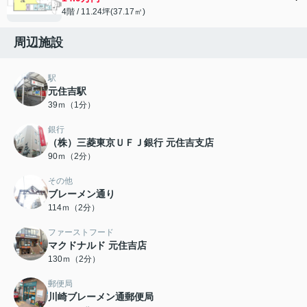
4階 / 11.24坪(37.17㎡)
周辺施設
駅
元住吉駅
39ｍ（1分）
銀行
（株）三菱東京ＵＦＪ銀行 元住吉支店
90ｍ（2分）
その他
ブレーメン通り
114ｍ（2分）
ファーストフード
マクドナルド 元住吉店
130ｍ（2分）
郵便局
川崎ブレーメン通郵便局