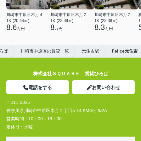
川崎市中原区木月４丁目
川崎市中原区木月２丁目
川崎市中原区木月２丁目
1K (20.44㎡)
1K (23.38㎡)
1K (23.38㎡)
1
8.6
8
8.3
万円
万円
万円
ろば
川崎市中原区の賃貸一覧
元住吉駅
Felice元住吉
株式会社ＳＱＵＡＲＥ 賃貸ひろば
電話をする
お問い合わせ
〒211-0025
神奈川県川崎市中原区木月２丁目5-14 KMGビル2A
営業時間：
10：00～19：00
定休日：
水曜