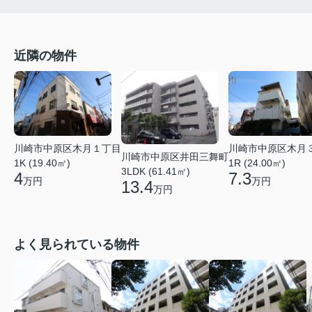
近隣の物件
川崎市中原区木月１丁目
川崎市中原区木月
川崎市中原区井田三舞町
1K (19.40㎡)
1R (24.00㎡)
3LDK (61.41㎡)
4
7.3
万円
万円
13.4
万円
よく見られている物件