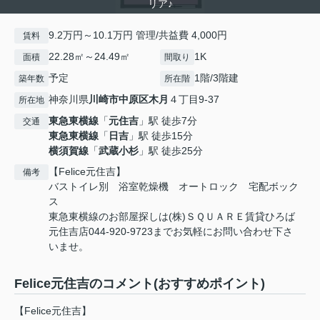
リア♪
9.2万円～10.1万円 管理/共益費 4,000円
賃料
22.28㎡～24.49㎡
1K
面積
間取り
予定
1階/3階建
築年数
所在階
神奈川県
川崎市中原区
木月
４丁目9-37
所在地
東急東横線
「
元住吉
」駅 徒歩7分
交通
東急東横線
「
日吉
」駅 徒歩15分
横須賀線
「
武蔵小杉
」駅 徒歩25分
【Felice元住吉】
備考
バストイレ別 浴室乾燥機 オートロック 宅配ボック
ス
東急東横線のお部屋探しは(株)ＳＱＵＡＲＥ賃貸ひろば
元住吉店044-920-9723までお気軽にお問い合わせ下さ
いませ。
Felice元住吉のコメント(おすすめポイント)
【Felice元住吉】