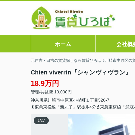
ホーム
会社概
元住吉・日吉の賃貸探しなら賃貸ひろば
川崎市中原区の
Chien viverrin『シャンヴィヴラン』
18.9万円
管理/共益費 10,000円
神奈川県
川崎市中原区
小杉町
１丁目520-7
東急東横線「新丸子」駅徒歩4分
東急東横線「武蔵
1
/
27