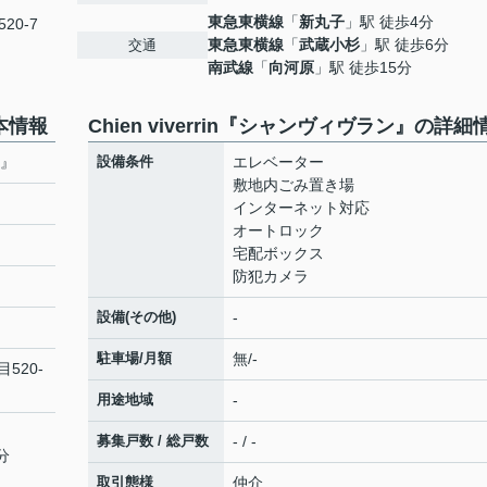
東急東横線
「
新丸子
」駅 徒歩4分
20-7
東急東横線
「
武蔵小杉
」駅 徒歩6分
交通
南武線
「
向河原
」駅 徒歩15分
基本情報
Chien viverrin『シャンヴィヴラン』の詳細
ン』
設備条件
エレベーター
敷地内ごみ置き場
インターネット対応
オートロック
宅配ボックス
防犯カメラ
設備(その他)
-
駐車場/月額
無/-
520-
用途地域
-
募集戸数 / 総戸数
- / -
分
取引態様
仲介