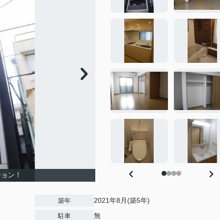
ション！
2021年8月(築5年)
築年
無
駐車