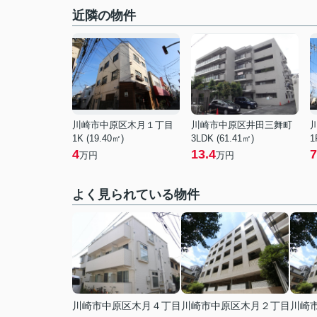
近隣の物件
川崎市中原区木月１丁目
川崎市中原区井田三舞町
1K (19.40㎡)
3LDK (61.41㎡)
1
4
13.4
7
万円
万円
よく見られている物件
川崎市中原区木月４丁目
川崎市中原区木月２丁目
川崎