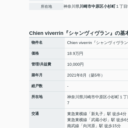
神奈川県
川崎市中原区
小杉町
１丁目5
所在地
Chien viverrin『シャンヴィヴラン』の
物件名
Chien viverrin『シャンヴィヴラ
価格
18.9万円
管理/共益費
10,000円
築年月
2021年8月（築5年）
総戸数
-
所在地
神奈川県
川崎市中原区
小杉町
１丁目
7
交通
東急東横線
「
新丸子
」駅 徒歩4分
東急東横線
「
武蔵小杉
」駅 徒歩6
南武線
「
向河原
」駅 徒歩15分