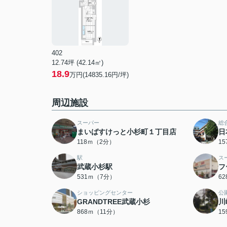
402
12.74坪 (42.14㎡)
18.9
万円(14835.16円/坪)
周辺施設
スーパー
総
まいばすけっと小杉町１丁目店
日
118ｍ（2分）
1
駅
ス
武蔵小杉駅
フ
531ｍ（7分）
6
ショッピングセンター
公
GRANDTREE武蔵小杉
川
868ｍ（11分）
1