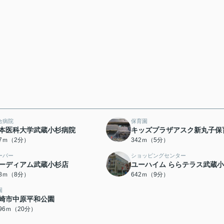
合病院
保育園
本医科大学武蔵小杉病院
キッズプラザアスク新丸子保
57ｍ（2分）
342ｍ（5分）
ーパー
ショッピングセンター
ーディアム武蔵小杉店
ユーハイム ららテラス武蔵
28ｍ（8分）
642ｍ（9分）
園
崎市中原平和公園
596ｍ（20分）