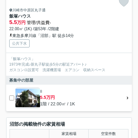
川崎市中原区丸子通
飯塚ハウス
5.5
万円
管理/共益費-
22.00㎡ (1K) /築53年 /2階建
東急多摩川線「沼部」駅 徒歩14分
公共下水
「飯塚ハウス」
1973年完成♪新丸子駅徒歩5分の駅近アパート♪
ガスコンロ設置可 洗濯機置場 エアコン 収納スペース
募集中の部屋
8
5.5万円
1階 / 22.00㎡ / 1K
沼部の掲載物件の家賃相場
家賃相場
空室件数