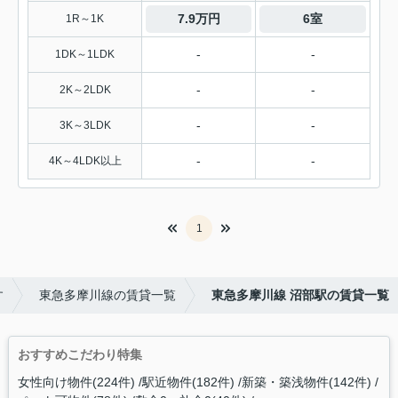
7.9万円
6室
1R～1K
-
-
1DK～1LDK
-
-
2K～2LDK
-
-
3K～3LDK
-
-
4K～4LDK以上
1
す
東急多摩川線の賃貸一覧
東急多摩川線 沼部駅の賃貸一覧
おすすめこだわり特集
女性向け物件(224件)
駅近物件(182件)
新築・築浅物件(142件)