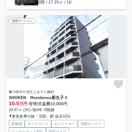
3階 / 17.25㎡ / 1K
賃貸マンション
川崎市中原区上丸子八幡町
SHOKEN Residence新丸子Ⅱ
10.5
万円
管理/共益費10,000円
20.67㎡ (1K) /築4年 /9階建
東急多摩川線「沼部」駅 徒歩15分
駐輪場
オートロック
エレベーター
宅配ボックス
インターネット対応
防犯カメラ