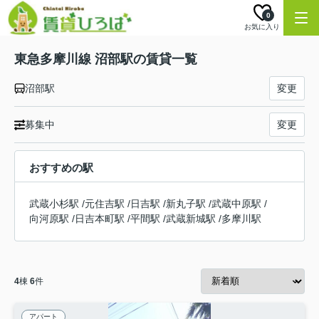
0
お気に入り
東急多摩川線 沼部駅の賃貸一覧
沼部駅
変更
募集中
変更
おすすめの駅
武蔵小杉駅
/
元住吉駅
/
日吉駅
/
新丸子駅
/
武蔵中原駅
/
向河原駅
/
日吉本町駅
/
平間駅
/
武蔵新城駅
/
多摩川駅
4
棟
6
件
アパート