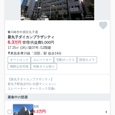
川崎市中原区丸子通
新丸子ダイカンプラザシティ
6.3
万円
管理/共益費5,000円
17.25㎡ (1K) /築37年 /12階建
東急多摩川線「沼部」駅 徒歩14分
オートロック
エレベーター
宅配ボックス
防犯カメラ
閑静な住宅地
外観タイル張り
【新丸子ダイカンプラザシティ】
新丸子駅徒歩5分♪分譲マンション♪
エレベーター・オートロック完備♪
募集中の部屋
308
6.3万円