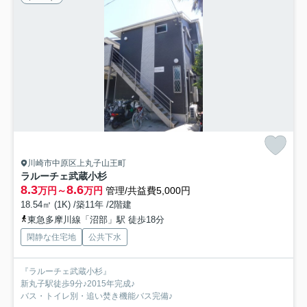
川崎市中原区上丸子山王町
ラルーチェ武蔵小杉
8.3
8.6
万円～
万円
管理/共益費5,000円
18.54㎡ (1K) /築11年 /2階建
東急多摩川線「沼部」駅 徒歩18分
閑静な住宅地
公共下水
『ラルーチェ武蔵小杉』
新丸子駅徒歩9分♪2015年完成♪
バス・トイレ別・追い焚き機能バス完備♪