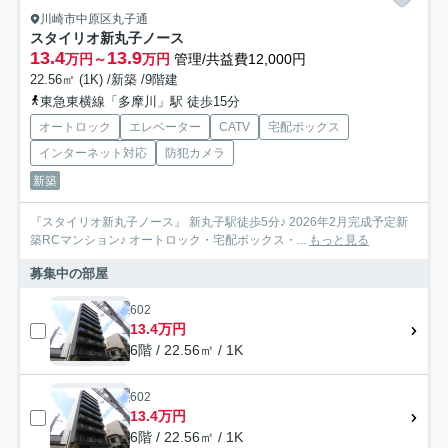
川崎市中原区丸子通
スタイリオ新丸子ノース
13.4
13.9
万円～
万円
管理/共益費12,000円
22.56㎡ (1K) /新築 /9階建
東急東横線「多摩川」駅 徒歩15分
オートロック
エレベーター
CATV
宅配ボックス
インターネット対応
防犯カメラ
新築
『スタイリオ新丸子ノース』 新丸子駅徒歩5分♪ 2026年2月完成予定新
築RCマンション♪ オートロック・宅配ボックス・...
もっと見る
募集中の部屋
602
13.4万円
6階 / 22.56㎡ / 1K
602
13.4万円
6階 / 22.56㎡ / 1K