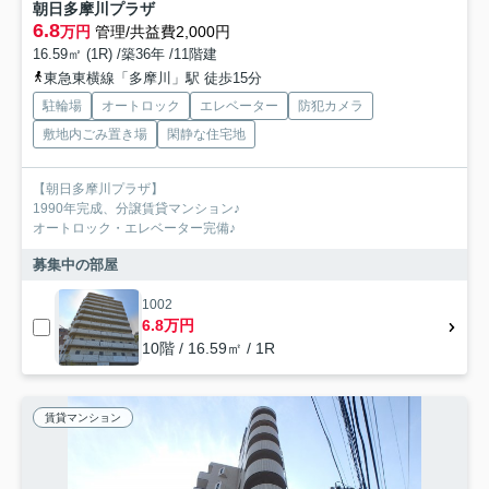
朝日多摩川プラザ
6.8
万円
管理/共益費2,000円
16.59㎡ (1R) /築36年 /11階建
東急東横線「多摩川」駅 徒歩15分
駐輪場
オートロック
エレベーター
防犯カメラ
敷地内ごみ置き場
閑静な住宅地
【朝日多摩川プラザ】
1990年完成、分譲賃貸マンション♪
オートロック・エレベーター完備♪
募集中の部屋
1002
6.8万円
10階 / 16.59㎡ / 1R
賃貸マンション