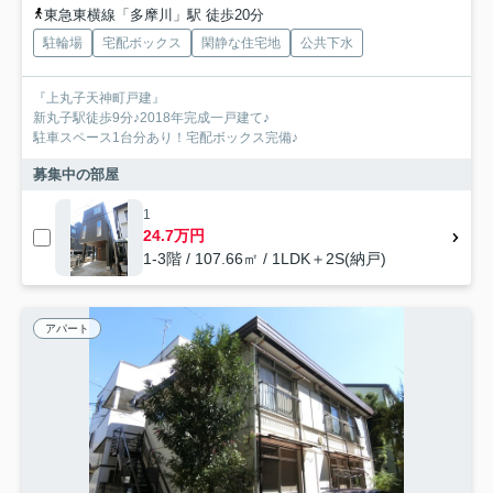
東急東横線「多摩川」駅 徒歩20分
駐輪場
宅配ボックス
閑静な住宅地
公共下水
『上丸子天神町戸建』
新丸子駅徒歩9分♪2018年完成一戸建て♪
駐車スペース1台分あり！宅配ボックス完備♪
募集中の部屋
1
24.7万円
1-3階 / 107.66㎡ / 1LDK＋2S(納戸)
アパート