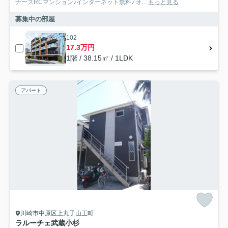
ナーズRCマンション♪インターネット無料♪ オ...
もっと見る
募集中の部屋
102
17.3万円
1階 / 38.15㎡ / 1LDK
アパート
川崎市中原区上丸子山王町
ラルーチェ武蔵小杉