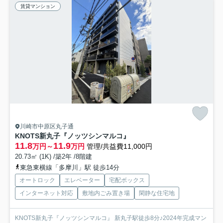
賃貸マンション
川崎市中原区丸子通
KNOTS新丸子『ノッツシンマルコ』
11.8
11.9
万円～
万円
管理/共益費11,000円
20.73㎡ (1K) /築2年 /8階建
東急東横線「多摩川」駅 徒歩14分
オートロック
エレベーター
宅配ボックス
インターネット対応
敷地内ごみ置き場
閑静な住宅地
KNOTS新丸子『ノッツシンマルコ』 新丸子駅徒歩8分♪2024年完成マン