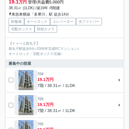
19.1
万円
管理/共益費5,000円
38.31㎡ (1LDK) /築19年 /8階建
東急東横線「多摩川」駅 徒歩14分
駐輪場
オートロック
エレベーター
光ファイバー
宅配ボックス
防犯カメラ
【ドゥーエ新丸子】
新丸子駅徒歩9分♪2006年完成RCマンション♪
オートロック・宅配ボックス完備♪
募集中の部屋
709
19.1万円
7階 / 38.31㎡ / 1LDK
705
19.1万円
7階 / 38.31㎡ / 1LDK
705