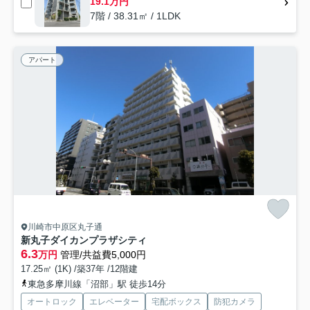
19.1万円
7階 / 38.31㎡ / 1LDK
アパート
川崎市中原区丸子通
新丸子ダイカンプラザシティ
6.3
万円
管理/共益費5,000円
17.25㎡ (1K) /築37年 /12階建
東急多摩川線「沼部」駅 徒歩14分
オートロック
エレベーター
宅配ボックス
防犯カメラ