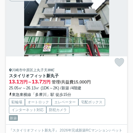
川崎市中原区上丸子天神町
スタイリオフィット新丸子
13.1
13.7
万円～
万円
管理/共益費15,000円
25.05㎡～26.13㎡ (1DK～2K) /新築 /4階建
東急東横線「多摩川」駅 徒歩15分
駐輪場
オートロック
エレベーター
宅配ボックス
インターネット対応
防犯カメラ
新築
『スタイリオフィット新丸子』 2026年完成新築RCマンション♪ ペット