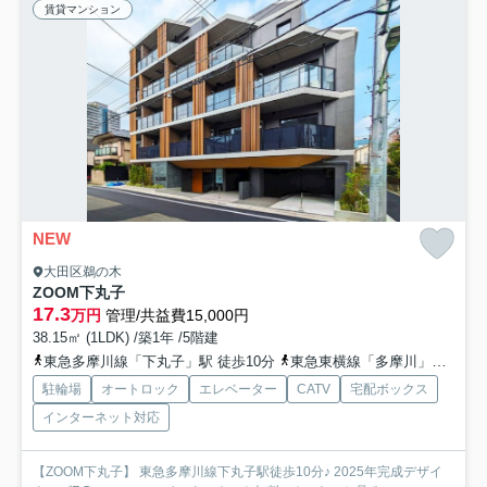
賃貸マンション
NEW
大田区鵜の木
ZOOM下丸子
17.3
万円
管理/共益費15,000円
38.15㎡ (1LDK) /築1年 /5階建
東急多摩川線「下丸子」駅 徒歩10分
東急東横線「多摩川」駅 徒歩29分
駐輪場
オートロック
エレベーター
CATV
宅配ボックス
インターネット対応
【ZOOM下丸子】 東急多摩川線下丸子駅徒歩10分♪ 2025年完成デザイ