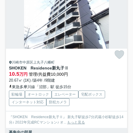
川崎市中原区上丸子八幡町
SHOKEN Residence新丸子Ⅱ
10.5
万円
管理/共益費10,000円
20.67㎡ (1K) /築4年 /9階建
東急多摩川線「沼部」駅 徒歩15分
駐輪場
オートロック
エレベーター
宅配ボックス
インターネット対応
防犯カメラ
『SHOKEN Residence新丸子Ⅱ』 新丸子駅徒歩7分武蔵小杉駅徒歩14
分♪ 2022年完成RCマンション♪ オ...
もっと見る
募集中の部屋