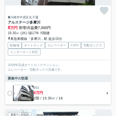
川崎市中原区丸子通
アルステージ多摩川
8
万円
管理/共益費7,000円
19.30㎡ (1K) /築17年 /5階建
東急東横線「多摩川」駅 徒歩15分
駐輪場
オートロック
エレベーター
CATV
宅配ボックス
インターネット対応
2009年完成オートロックマンション。
エレベーター・宅配ボックス完備です。
募集中の部屋
201
8万円
2階 / 19.30㎡ / 1K
賃貸マンション