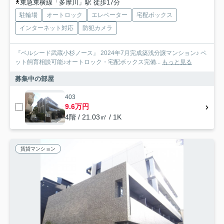
東急東横線「多摩川」駅 徒歩17分
駐輪場
オートロック
エレベーター
宅配ボックス
インターネット対応
防犯カメラ
『ベルシード武蔵小杉ノース』 2024年7月完成築浅分譲マンション♪ ペ
ット飼育相談可能♪オートロック・宅配ボックス完備...
もっと見る
募集中の部屋
403
9.6万円
4階 / 21.03㎡ / 1K
賃貸マンション