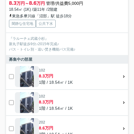
8.3
8.6
万円～
万円
管理/共益費5,000円
18.54㎡ (1K) /築11年 /2階建
東急多摩川線「沼部」駅 徒歩18分
閑静な住宅地
公共下水
『ラルーチェ武蔵小杉』
新丸子駅徒歩9分♪2015年完成♪
バス・トイレ別・追い焚き機能バス完備♪
募集中の部屋
102
8.3万円
1階 / 18.54㎡ / 1K
102
8.3万円
1階 / 18.54㎡ / 1K
202
8.6万円