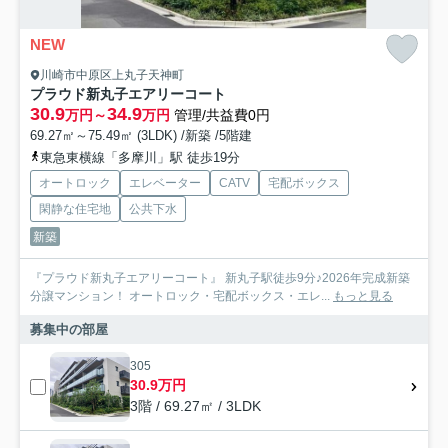
NEW
川崎市中原区上丸子天神町
プラウド新丸子エアリーコート
30.9
34.9
万円～
万円
管理/共益費0円
69.27㎡～75.49㎡ (3LDK) /新築 /5階建
東急東横線「多摩川」駅 徒歩19分
オートロック
エレベーター
CATV
宅配ボックス
閑静な住宅地
公共下水
新築
『プラウド新丸子エアリーコート』 新丸子駅徒歩9分♪2026年完成新築
分譲マンション！ オートロック・宅配ボックス・エレ...
もっと見る
募集中の部屋
305
30.9万円
3階 / 69.27㎡ / 3LDK