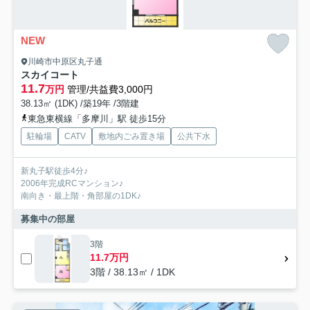
NEW
川崎市中原区丸子通
スカイコート
11.7
万円
管理/共益費3,000円
38.13㎡ (1DK) /築19年 /3階建
東急東横線「多摩川」駅 徒歩15分
駐輪場
CATV
敷地内ごみ置き場
公共下水
新丸子駅徒歩4分♪
2006年完成RCマンション♪
南向き・最上階・角部屋の1DK♪
募集中の部屋
3階
11.7万円
3階 / 38.13㎡ / 1DK