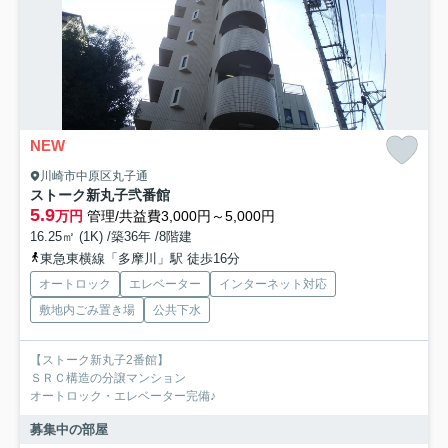
NEW
川崎市中原区丸子通
ストーク新丸子弐番館
5.9
万円
管理/共益費3,000円～5,000円
16.25㎡ (1K) /築36年 /8階建
東急東横線「多摩川」駅 徒歩16分
オートロック
エレベーター
インターネット対応
敷地内ごみ置き場
公共下水
【ストーク新丸子2番館】
ＳＲＣ構造の分譲マンション
オートロック・エレベーター完備♪
募集中の部屋