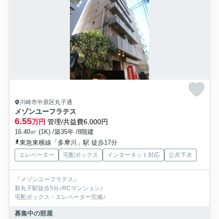
川崎市中原区丸子通
メゾンユーフラテス
6.55
万円
管理/共益費6,000円
16.40㎡ (1K) /築35年 /8階建
東急東横線「多摩川」駅 徒歩17分
エレベーター
宅配ボックス
インターネット対応
公共下水
『メゾンユーフラテス』
新丸子駅徒歩5分♪RCマンション♪
宅配ボックス・エレベーター完備♪
募集中の部屋