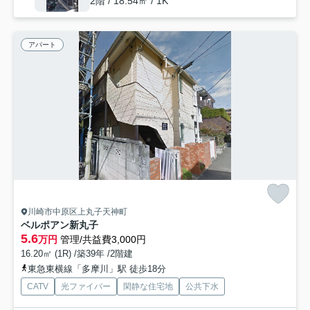
2階 / 18.54㎡ / 1K
アパート
川崎市中原区上丸子天神町
ベルポアン新丸子
5.6
万円
管理/共益費3,000円
16.20㎡ (1R) /築39年 /2階建
東急東横線「多摩川」駅 徒歩18分
CATV
光ファイバー
閑静な住宅地
公共下水