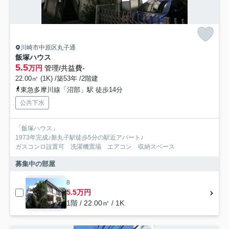
川崎市中原区丸子通
飯塚ハウス
5.5
万円
管理/共益費-
22.00㎡ (1K) /築53年 /2階建
東急多摩川線「沼部」駅 徒歩14分
公共下水
「飯塚ハウス」
1973年完成♪新丸子駅徒歩5分の駅近アパート♪
ガスコンロ設置可 洗濯機置場 エアコン 収納スペース
募集中の部屋
8
5.5万円
1階 / 22.00㎡ / 1K