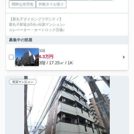
閑静な住宅地
外観タイル張り
【新丸子ダイカンプラザシティ】
新丸子駅徒歩5分♪分譲マンション♪
エレベーター・オートロック完備♪
募集中の部屋
308
6.3万円
3階 / 17.25㎡ / 1K
賃貸マンション