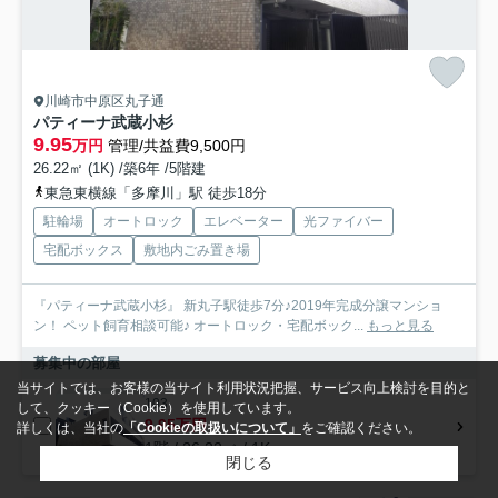
川崎市中原区丸子通
パティーナ武蔵小杉
9.95
万円
管理/共益費9,500円
26.22㎡ (1K) /築6年 /5階建
東急東横線「多摩川」駅 徒歩18分
駐輪場
オートロック
エレベーター
光ファイバー
宅配ボックス
敷地内ごみ置き場
『パティーナ武蔵小杉』 新丸子駅徒歩7分♪2019年完成分譲マンショ
ン！ ペット飼育相談可能♪ オートロック・宅配ボック...
もっと見る
募集中の部屋
当サイトでは、お客様の当サイト利用状況把握、サービス向上検討を目的と
103
して、クッキー（Cookie）を使用しています。
9.95万円
詳しくは、当社の
「Cookieの取扱いについて」
をご確認ください。
1階 / 26.22㎡ / 1K
閉じる