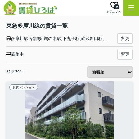
0
お気に入り
東急多摩川線の賃貸一覧
多摩川駅,沼部駅,鵜の木駅,下丸子駅,武蔵新田駅,矢口渡駅,蒲田駅
変更
募集中
変更
22
棟
79
件
賃貸マンション