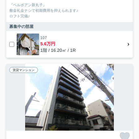
『ベルポアン新丸子』
敷金礼金ナシで初期費用を抑えられます♪
ロフト完備♪
募集中の部屋
107
5.6万円
1階 / 16.20㎡ / 1R
賃貸マンション