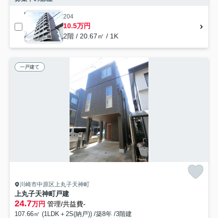
204
10.5万円
2階 / 20.67㎡ / 1K
一戸建て
川崎市中原区上丸子天神町
上丸子天神町戸建
24.7
万円
管理/共益費-
107.66㎡ (1LDK＋2S(納戸)) /築8年 /3階建