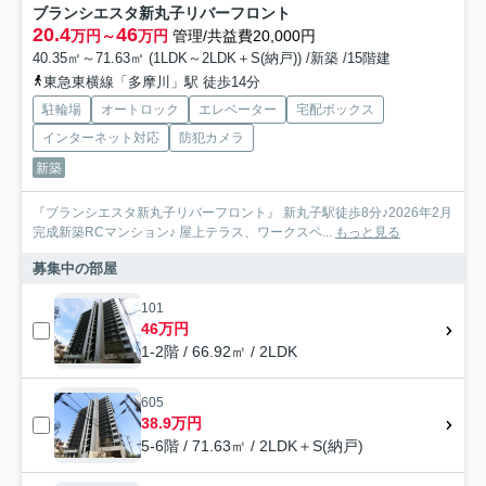
ブランシエスタ新丸子リバーフロント
20.4
46
万円～
万円
管理/共益費20,000円
40.35㎡～71.63㎡ (1LDK～2LDK＋S(納戸)) /新築 /15階建
東急東横線「多摩川」駅 徒歩14分
駐輪場
オートロック
エレベーター
宅配ボックス
インターネット対応
防犯カメラ
新築
『ブランシエスタ新丸子リバーフロント』 新丸子駅徒歩8分♪2026年2月
完成新築RCマンション♪ 屋上テラス、ワークスペ...
もっと見る
募集中の部屋
101
46万円
1-2階 / 66.92㎡ / 2LDK
605
38.9万円
5-6階 / 71.63㎡ / 2LDK＋S(納戸)