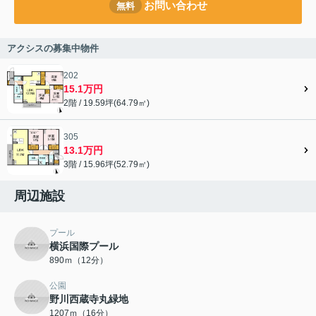
お問い合わせ
無料
アクシスの募集中物件
202
15.1万円
2階 / 19.59坪(64.79㎡)
305
13.1万円
3階 / 15.96坪(52.79㎡)
周辺施設
プール
横浜国際プール
890ｍ（12分）
公園
野川西蔵寺丸緑地
1207ｍ（16分）