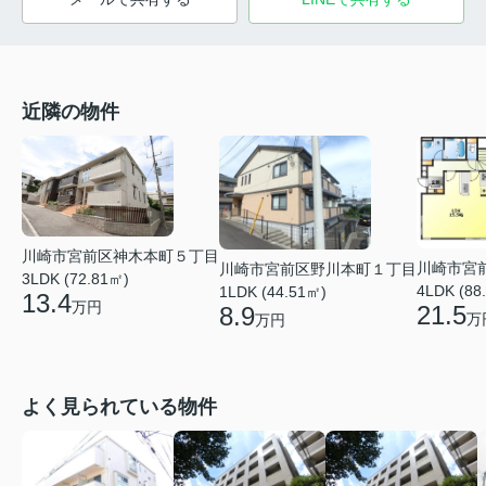
近隣の物件
川崎市宮前区神木本町５丁目
川崎市宮
川崎市宮前区野川本町１丁目
3LDK (72.81㎡)
4LDK (88
1LDK (44.51㎡)
13.4
万円
21.5
8.9
万
万円
よく見られている物件