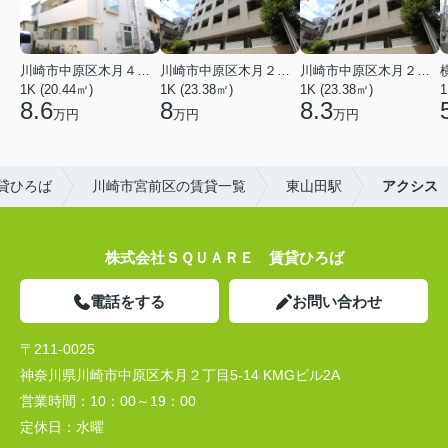
川崎市中原区木月４丁目
川崎市中原区木月２丁目
川崎市中原区木月２丁目
1K (20.44㎡)
1K (23.38㎡)
1K (23.38㎡)
1
8.6
8
8.3
万円
万円
万円
貸ひろば
川崎市宮前区の賃貸一覧
東山田駅
アクシス
株式会社ＳＱＵＡＲＥ 賃貸ひろば
電話をする
お問い合わせ
〒211-0025
神奈川県川崎市中原区木月２丁目5-14 KMGビル2A
営業時間：
10：00～19：00
定休日：
水曜