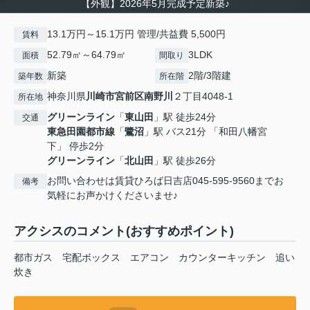
【外観】2026年5月完成予定新築♪
13.1万円～15.1万円 管理/共益費 5,500円
賃料
52.79㎡～64.79㎡
3LDK
面積
間取り
新築
2階/3階建
築年数
所在階
神奈川県
川崎市宮前区
南野川
２丁目4048-1
所在地
グリーンライン
「
東山田
」駅 徒歩24分
交通
東急田園都市線
「
鷺沼
」駅 バス21分 「和田八幡宮
下」 停歩2分
グリーンライン
「
北山田
」駅 徒歩26分
お問い合わせは賃貸ひろば日吉店045-595-9560までお
備考
気軽にお声かけくださいませ♪
アクシスのコメント(おすすめポイント)
都市ガス 宅配ボックス エアコン カウンターキッチン 追い
炊き