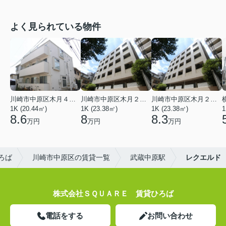
よく見られている物件
川崎市中原区木月４丁目
川崎市中原区木月２丁目
川崎市中原区木月２丁目
1K (20.44㎡)
1K (23.38㎡)
1K (23.38㎡)
1
8.6
8
8.3
万円
万円
万円
ろば
川崎市中原区の賃貸一覧
武蔵中原駅
レクエルド
株式会社ＳＱＵＡＲＥ 賃貸ひろば
電話をする
お問い合わせ