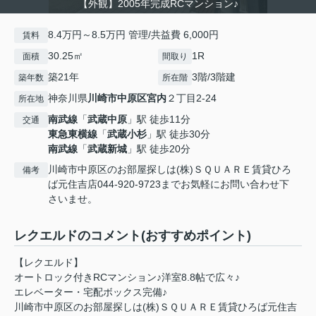
【外観】2005年完成RCマンション♪
8.4万円～8.5万円 管理/共益費 6,000円
賃料
30.25㎡
1R
面積
間取り
築21年
3階/3階建
築年数
所在階
神奈川県
川崎市中原区
宮内
２丁目2-24
所在地
南武線
「
武蔵中原
」駅 徒歩11分
交通
東急東横線
「
武蔵小杉
」駅 徒歩30分
南武線
「
武蔵新城
」駅 徒歩20分
川崎市中原区のお部屋探しは(株)ＳＱＵＡＲＥ賃貸ひろ
備考
ば元住吉店044-920-9723までお気軽にお問い合わせ下
さいませ。
レクエルドのコメント(おすすめポイント)
【レクエルド】
オートロック付きRCマンション♪洋室8.8帖で広々♪
エレベーター・宅配ボックス完備♪
川崎市中原区のお部屋探しは(株)ＳＱＵＡＲＥ賃貸ひろば元住吉