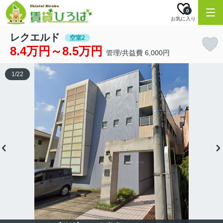
0
お気に入り
レクエルド
空室2
8.4万円～8.5万円
管理/共益費 6,000円
1
/
22