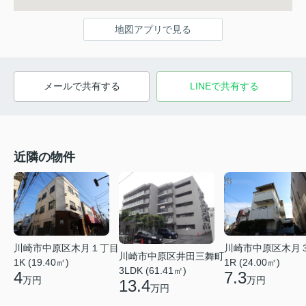
地図アプリで見る
メールで共有する
LINEで共有する
近隣の物件
川崎市中原区木月１丁目
川崎市中原区木月
川崎市中原区井田三舞町
1K (19.40㎡)
1R (24.00㎡)
3LDK (61.41㎡)
4
7.3
万円
万円
13.4
万円