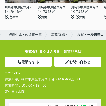
川崎市中原区木月４丁目
川崎市中原区木月２丁目
川崎市中原区木月２丁目
1K (20.44㎡)
1K (23.38㎡)
1K (23.38㎡)
1
8.6
8
8.3
万円
万円
万円
川崎市中原区の賃貸一覧
武蔵新城駅
カピトール川崎１
株式会社ＳＱＵＡＲＥ 賃貸ひろば
電話をする
お問い合わせ
〒211-0025
神奈川県川崎市中原区木月２丁目5-14 KMGビル2A
営業時間：
10：00～19：00
定休日：
水曜