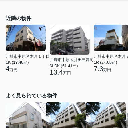
近隣の物件
川崎市中原区木月１丁目
川崎市中原区木月
川崎市中原区井田三舞町
1K (19.40㎡)
1R (24.00㎡)
3LDK (61.41㎡)
4
7.3
万円
万円
13.4
万円
よく見られている物件