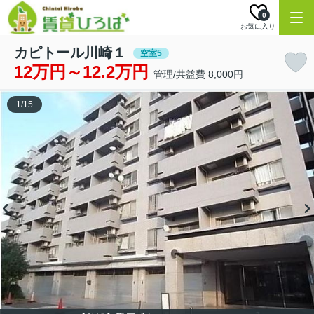
0
お気に入り
カピトール川崎１
空室5
12万円～12.2万円
管理/共益費 8,000円
1
/
15