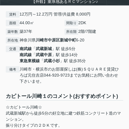
【外観】重厚感あるＲＣマンション♪
12万円～12.2万円 管理/共益費 8,000円
賃料
44.00㎡
2DK
面積
間取り
築37年
2階/7階建
築年数
所在階
神奈川県
川崎市中原区
新城中町
6-20
所在地
南武線
「
武蔵新城
」駅 徒歩5分
交通
南武線
「
武蔵中原
」駅 徒歩14分
東急東横線
「
武蔵小杉
」駅 徒歩35分
川崎市・横浜市のお部屋探しは(株)ＳＱＵＡＲＥ賃貸ひ
備考
ろば元住吉店044-920-9723までお気軽にお問い合わせ
下さいませ。
カピトール川崎１のコメント(おすすめポイント)
☆カピトール川崎☆
武蔵新城駅から徒歩5分の好立地に建つ鉄筋コンクリート造のマ
ンション。
振り分けタイプの２ＤＫです。