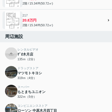
2階 / 15.34坪(50.72㎡)
217
20.8万円
2階 / 15.34坪(50.72㎡)
周辺施設
レンタルビデオ
ｹﾞｵ木月店
135ｍ（2分）
ドラッグストア
マツモトキヨシ
319ｍ（4分）
スーパー
もとまちユニオン
322ｍ（5分）
コンビニエンスストア
ローソン 中原木月四丁目