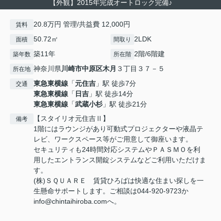
【外観】2015年完成オートロック完備♪
20.8万円 管理/共益費 12,000円
賃料
50.72㎡
2LDK
面積
間取り
築11年
2階/6階建
築年数
所在階
神奈川県
川崎市中原区
木月
３丁目３７－５
所在地
東急東横線
「
元住吉
」駅 徒歩7分
交通
東急東横線
「
日吉
」駅 徒歩14分
東急東横線
「
武蔵小杉
」駅 徒歩21分
【スタイリオ元住吉Ⅱ】
備考
1階にはラウンジがあり可動式プロジェクターや液晶テ
レビ、ワークスペース等がご用意して御座います。
セキュリティも24時間対応システムやＰＡＳＭＯを利
用したエントランス開錠システムなどご利用いただけま
す。
(株)ＳＱＵＡＲＥ 賃貸ひろばは快適な住まい探しを一
生懸命サポートします。ご相談は044-920-9723か
info@chintaihiroba.comへ。