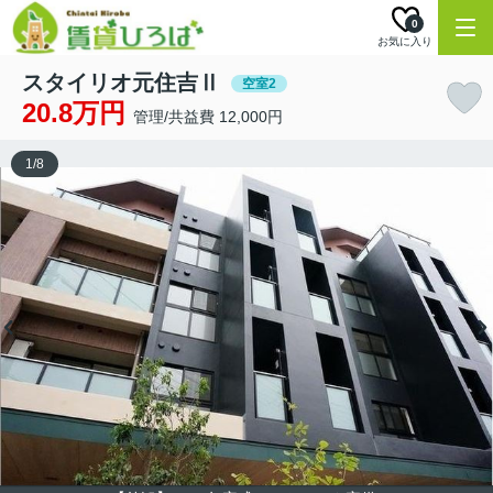
0
お気に入り
スタイリオ元住吉Ⅱ
空室2
20.8万円
管理/共益費 12,000円
1
/
8