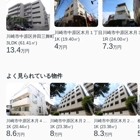
川崎市中原区木月１丁目
川崎市中原区木月
川崎市中原区井田三舞町
1K (19.40㎡)
1R (24.00㎡)
3LDK (61.41㎡)
4
7.3
万円
万円
13.4
万円
よく見られている物件
川崎市中原区木月４丁目
川崎市中原区木月２丁目
川崎市中原区木月２丁目
1K (20.44㎡)
1K (23.38㎡)
1K (23.38㎡)
1
8.6
8
8.3
万円
万円
万円