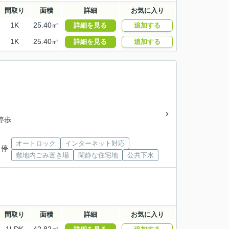
間取り
面積
詳細
お気に入り
1K
25.40㎡
詳細を見る
追加する
1K
25.40㎡
詳細を見る
追加する
停歩
オートロック
インターネット対応
 停
敷地内ごみ置き場
閑静な住宅地
公共下水
間取り
面積
詳細
お気に入り