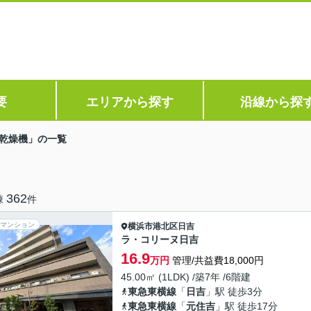
要
エリアから探す
沿線から探
乾燥機」の一覧
362
棟
件
マンション
横浜市港北区
日吉
ラ・コリーヌ日吉
16.9
万円
管理/共益費18,000円
45.00㎡ (1LDK) /築7年 /6階建
東急東横線
「
日吉
」駅 徒歩3分
東急東横線
「
元住吉
」駅 徒歩17分