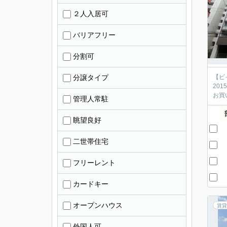
２人入居可
バリアフリー
分割可
分譲タイプ
【ビ
20
お買
管理人常駐
眺望良好
二世帯住宅
フリーレント
カードキー
オープンハウス
賃貸
外国人可