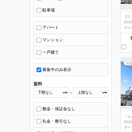
駐車場
【ラ
20
アパート
エレ
マンション
一戸建て
賃貸
募集中のみ表示
賃料
～
敷金・保証金なし
『ル
礼金・敷引なし
20
オー