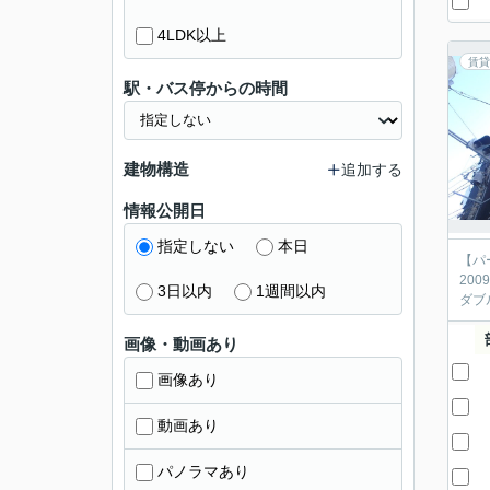
4LDK以上
賃貸
駅・バス停からの時間
建物構造
追加する
情報公開日
指定しない
本日
【パ
20
3日以内
1週間以内
ダブ
画像・動画あり
画像あり
動画あり
パノラマあり