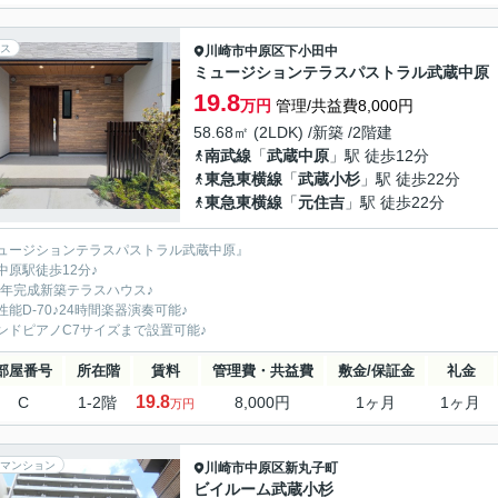
ス
川崎市中原区
下小田中
ミュージションテラスパストラル武蔵中原
19.8
万円
管理/共益費8,000円
58.68㎡ (2LDK) /新築 /2階建
南武線
「
武蔵中原
」駅 徒歩12分
東急東横線
「
武蔵小杉
」駅 徒歩22分
東急東横線
「
元住吉
」駅 徒歩22分
ュージションテラスパストラル武蔵中原』
中原駅徒歩12分♪
26年完成新築テラスハウス♪
性能D-70♪24時間楽器演奏可能♪
ンドピアノC7サイズまで設置可能♪
部屋番号
所在階
賃料
管理費・共益費
敷金/保証金
礼金
19.8
C
1-2階
8,000円
1ヶ月
1ヶ月
万円
マンション
川崎市中原区
新丸子町
ビイルーム武蔵小杉