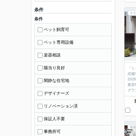
条件
テラ
条件
ペット飼育可
ペット専用設備
楽器相談
陽当り良好
『ミ
武蔵
20
閑静な住宅地
遮音
グラ
デザイナーズ
リノベーション済
保証人不要
賃貸
事務所可