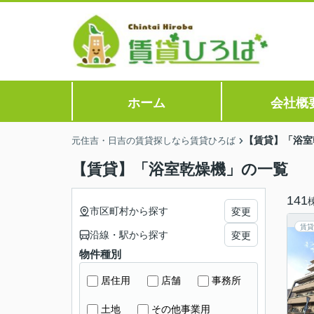
ホーム
会社概
【賃貸】「浴室
元住吉・日吉の賃貸探しなら賃貸ひろば
【賃貸】「浴室乾燥機」の一覧
141
市区町村から探す
変更
賃貸
沿線・駅から探す
変更
物件種別
居住用
店舗
事務所
土地
その他事業用