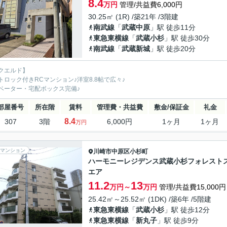
8.4
万円
管理/共益費6,000円
30.25㎡ (1R) /築21年 /3階建
南武線
「
武蔵中原
」駅 徒歩11分
東急東横線
「
武蔵小杉
」駅 徒歩30分
南武線
「
武蔵新城
」駅 徒歩20分
クエルド】
トロック付きRCマンション♪洋室8.8帖で広々♪
ベーター・宅配ボックス完備♪
部屋番号
所在階
賃料
管理費・共益費
敷金/保証金
礼金
8.4
307
3階
6,000円
1ヶ月
1ヶ月
万円
マンション
川崎市中原区
小杉町
ハーモニーレジデンス武蔵小杉フォレスト
エア
11.2
13
万円～
万円
管理/共益費15,000円
25.42㎡～25.52㎡ (1DK) /築6年 /5階建
東急東横線
「
武蔵小杉
」駅 徒歩12分
東急東横線
「
新丸子
」駅 徒歩9分