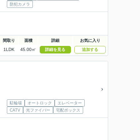
防犯カメラ
間取り
面積
詳細
お気に入り
1LDK
45.00㎡
詳細を見る
追加する
駐輪場
オートロック
エレベーター
CATV
光ファイバー
宅配ボックス