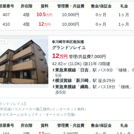
部屋番号
所在階
賃料
管理費・共益費
敷金/保証金
礼金
10.5
407
4階
10,000円
0ヶ月
1ヶ月
万円
12
410
4階
10,000円
0ヶ月
1ヶ月
万円
ート
川崎市幸区
南加瀬
グランドソレイユ
12
万円
管理/共益費7,000円
42.82㎡ (1LDK) /築11年 /3階建
東急東横線
「
日吉
」駅 バス9分 「樋橋」 
5分
横須賀線
「
新川崎
」駅 徒歩29分
東急東横線
「
綱島
」駅 バス19分 「樋橋」
歩5分
ランドソレイユ】
15年完成ハウスメーカー施工物件♪インターネット無料♪
ＳＯＫホームセキュリティ・オートロック完備♪
部屋番号
所在階
賃料
管理費・共益費
敷金/保証金
礼金
12