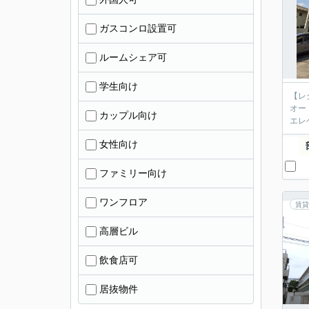
ガスコンロ設置可
ルームシェア可
学生向け
【レ
オー
カップル向け
エレ
女性向け
ファミリー向け
ワンフロア
賃貸
高層ビル
飲食店可
居抜物件