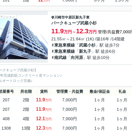
101
1階
7,000円
0ヶ月
1.5ヶ月
万円
マンション
川崎市中原区
新丸子東
パークキューブ武蔵小杉
11.9
12.3
万円～
万円
管理/共益費7,000
21.55㎡～21.84㎡ (1K) /築16年 /14階建
東急東横線
「
武蔵小杉
」駅 徒歩7分
東急東横線
「
新丸子
」駅 徒歩6分
南武線
「
向河原
」駅 徒歩10分
ークキューブ武蔵小杉】
09年完成鉄筋コンクリート造マンション♪
ルオートロック完備♪
部屋番号
所在階
賃料
管理費・共益費
敷金/保証金
礼金
11.9
207
2階
7,000円
1ヶ月
1ヶ月
万円
11.9
207
2階
7,000円
1ヶ月
1ヶ月
万円
12.1
408
4階
7,000円
1ヶ月
1ヶ月
万円
12.3
1308
13階
7,000円
1ヶ月
1ヶ月
万円