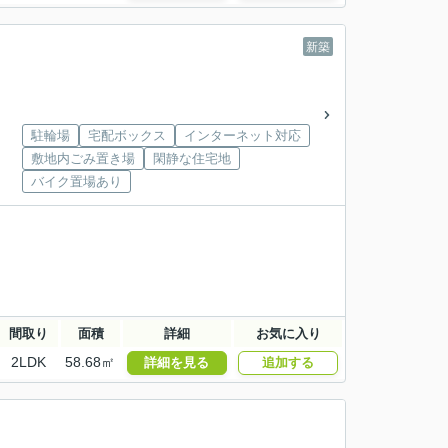
新築
駐輪場
宅配ボックス
インターネット対応
敷地内ごみ置き場
閑静な住宅地
バイク置場あり
間取り
面積
詳細
お気に入り
2LDK
58.68㎡
詳細を見る
追加する