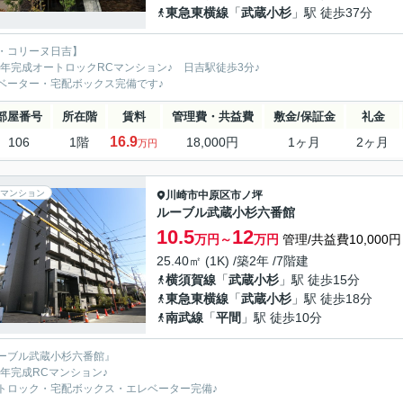
東急東横線
「
武蔵小杉
」駅 徒歩37分
・コリーヌ日吉】
19年完成オートロックRCマンション♪ 日吉駅徒歩3分♪
ベーター・宅配ボックス完備です♪
部屋番号
所在階
賃料
管理費・共益費
敷金/保証金
礼金
16.9
106
1階
18,000円
1ヶ月
2ヶ月
万円
マンション
川崎市中原区
市ノ坪
ルーブル武蔵小杉六番館
10.5
12
万円～
万円
管理/共益費10,000円
25.40㎡ (1K) /築2年 /7階建
横須賀線
「
武蔵小杉
」駅 徒歩15分
東急東横線
「
武蔵小杉
」駅 徒歩18分
南武線
「
平間
」駅 徒歩10分
ーブル武蔵小杉六番館』
23年完成RCマンション♪
トロック・宅配ボックス・エレベーター完備♪