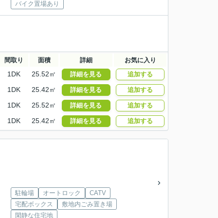
バイク置場あり
間取り
面積
詳細
お気に入り
1DK
25.52㎡
詳細を見る
追加する
1DK
25.42㎡
詳細を見る
追加する
1DK
25.52㎡
詳細を見る
追加する
1DK
25.42㎡
詳細を見る
追加する
駐輪場
オートロック
CATV
宅配ボックス
敷地内ごみ置き場
閑静な住宅地