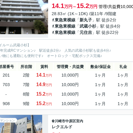
14.1
15.2
万円～
万円
管理/共益費10,00
28.83㎡ (1K～1DK) /築11年 /9階建
東急東横線
「
新丸子
」駅 徒歩2分
東急東横線
「
武蔵小杉
」駅 徒歩4分
東急東横線
「
元住吉
」駅 徒歩22分
イルーム武蔵小杉】
15年完成RCマンション♪ 駅近徒歩2分♪ 人気の武蔵小杉駅も徒歩4分♪
い物にも通勤にも便利です♪ オートロック・宅配ボックス完備♪
部屋番号
所在階
賃料
管理費・共益費
敷金/保証金
礼金
14.1
201
2階
10,000円
1ヶ月
1ヶ月
万円
14.9
703
7階
10,000円
1ヶ月
1ヶ月
万円
15.2
-
8階
10,000円
1ヶ月
1ヶ月
万円
15.2
908
9階
10,000円
1ヶ月
1ヶ月
万円
マンション
川崎市中原区
宮内
レクエルド