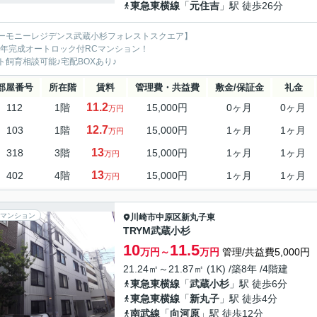
東急東横線
「
元住吉
」駅 徒歩26分
ーモニーレジデンス武蔵小杉フォレストスクエア】
19年完成オートロック付RCマンション！
ト飼育相談可能♪宅配BOXあり♪
部屋番号
所在階
賃料
管理費・共益費
敷金/保証金
礼金
11.2
112
1階
15,000円
0ヶ月
0ヶ月
万円
12.7
103
1階
15,000円
1ヶ月
1ヶ月
万円
13
318
3階
15,000円
1ヶ月
1ヶ月
万円
13
402
4階
15,000円
1ヶ月
1ヶ月
万円
マンション
川崎市中原区
新丸子東
TRYM武蔵小杉
10
11.5
万円～
万円
管理/共益費5,000円
21.24㎡～21.87㎡ (1K) /築8年 /4階建
東急東横線
「
武蔵小杉
」駅 徒歩6分
東急東横線
「
新丸子
」駅 徒歩4分
南武線
「
向河原
」駅 徒歩12分