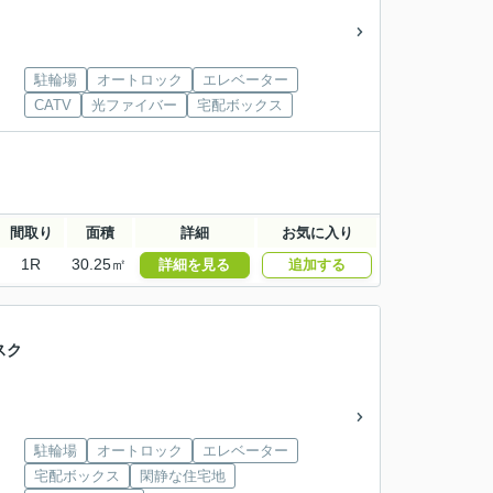
駐輪場
オートロック
エレベーター
CATV
光ファイバー
宅配ボックス
間取り
面積
詳細
お気に入り
1R
30.25㎡
詳細を見る
追加する
スク
駐輪場
オートロック
エレベーター
宅配ボックス
閑静な住宅地