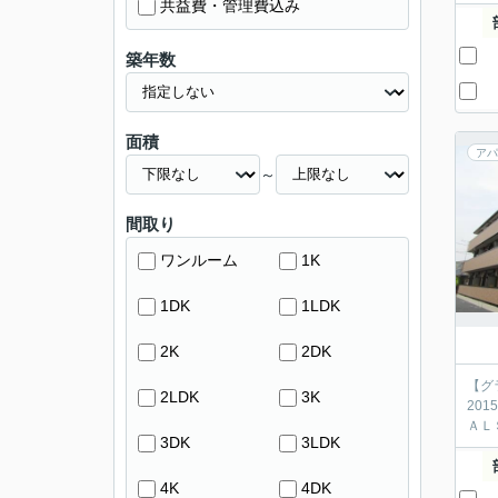
共益費・管理費込み
築年数
面積
アパ
～
間取り
ワンルーム
1K
1DK
1LDK
2K
2DK
【グ
2LDK
3K
20
ＡＬ
3DK
3LDK
4K
4DK