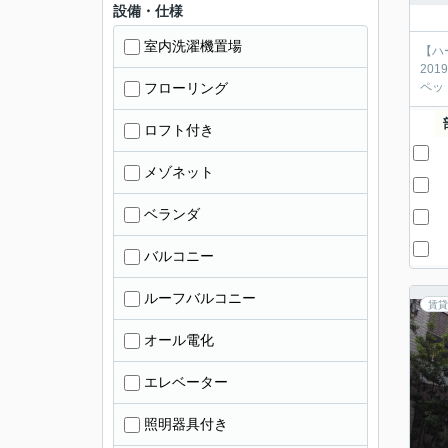
設備・仕様
室内洗濯機置場
【ハ
20
フローリング
ペッ
ロフト付き
メゾネット
ベランダ
バルコニー
ルーフバルコニー
賃貸
オール電化
エレベーター
照明器具付き