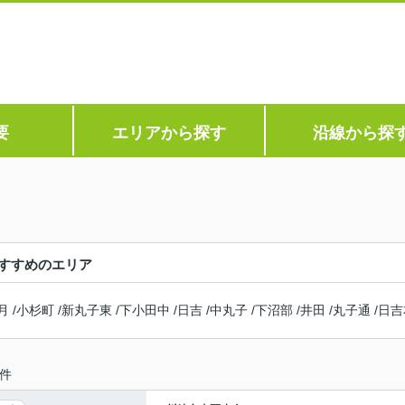
要
エリアから探す
沿線から探
すすめのエリア
月
/
小杉町
/
新丸子東
/
下小田中
/
日吉
/
中丸子
/
下沼部
/
井田
/
丸子通
/
日吉
件