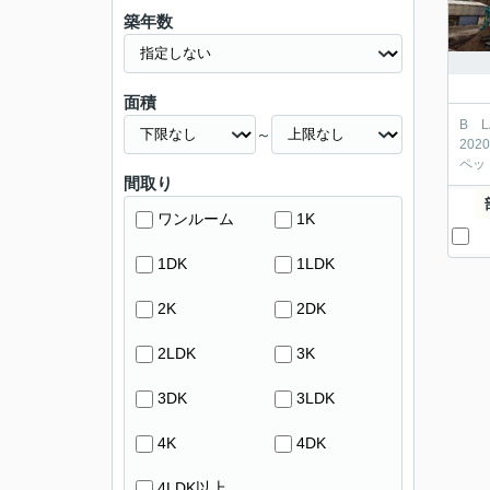
築年数
面積
B 
～
20
ペッ
間取り
ワンルーム
1K
1DK
1LDK
2K
2DK
2LDK
3K
3DK
3LDK
4K
4DK
4LDK以上