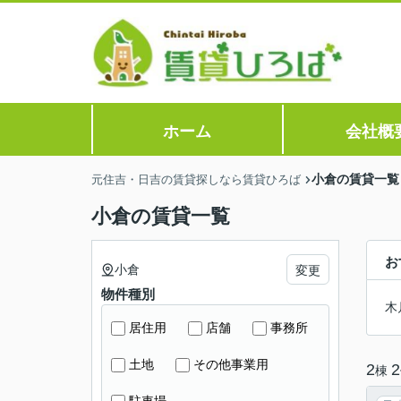
ホーム
会社概
小倉の賃貸一覧
元住吉・日吉の賃貸探しなら賃貸ひろば
小倉の賃貸一覧
お
小倉
変更
物件種別
木
居住用
店舗
事務所
土地
その他事業用
2
2
棟