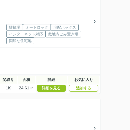
駐輪場
オートロック
宅配ボックス
インターネット対応
敷地内ごみ置き場
閑静な住宅地
間取り
面積
詳細
お気に入り
1K
24.61㎡
詳細を見る
追加する