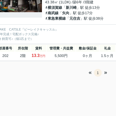
43.38㎡ (1LDK) /築6年 /3階建
横須賀線
「
新川崎
」駅 徒歩13分
南武線
「
矢向
」駅 徒歩17分
東急東横線
「
元住吉
」駅 徒歩38分
LAKE CATSLE『ビーレイクキャッスル』
20年完成！宅配ボックス完備♪
ト飼育可♪（猫1匹まで）
部屋番号
所在階
賃料
管理費・共益費
敷金/保証金
礼金
13.3
202
2階
5,500円
0ヶ月
1.5ヶ月
万円
1