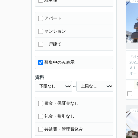
駐車場
アパ
アパート
マンション
一戸建て
『オ
募集中のみ表示
20
ＡＬ
オー
賃料
～
敷金・保証金なし
アパ
礼金・敷引なし
共益費・管理費込み