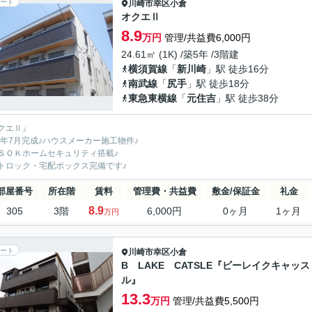
ート
川崎市幸区
小倉
オクエⅡ
8.9
万円
管理/共益費6,000円
24.61㎡ (1K) /築5年 /3階建
横須賀線
「
新川崎
」駅 徒歩16分
南武線
「
尻手
」駅 徒歩18分
東急東横線
「
元住吉
」駅 徒歩38分
クエⅡ』
21年7月完成♪ハウスメーカー施工物件♪
ＳＯＫホームセキュリティ搭載♪
トロック・宅配ボックス完備です♪
部屋番号
所在階
賃料
管理費・共益費
敷金/保証金
礼金
8.9
305
3階
6,000円
0ヶ月
1ヶ月
万円
ート
川崎市幸区
小倉
B LAKE CATSLE『ビーレイクキャッス
ル』
13.3
万円
管理/共益費5,500円