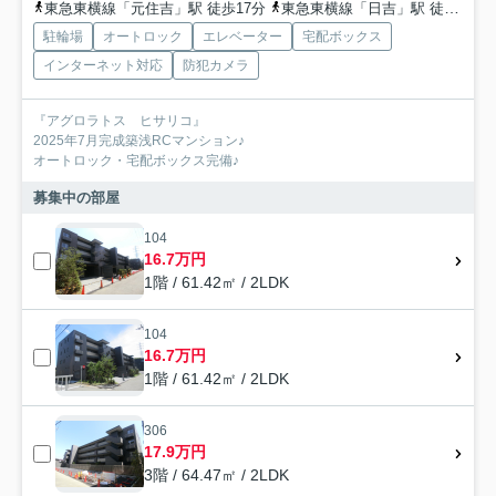
東急東横線「元住吉」駅 徒歩17分
東急東横線「日吉」駅 徒歩18分
駐輪場
オートロック
エレベーター
宅配ボックス
インターネット対応
防犯カメラ
『アグロラトス ヒサリコ』
2025年7月完成築浅RCマンション♪
オートロック・宅配ボックス完備♪
募集中の部屋
104
16.7万円
1階 / 61.42㎡ / 2LDK
104
16.7万円
1階 / 61.42㎡ / 2LDK
306
17.9万円
3階 / 64.47㎡ / 2LDK