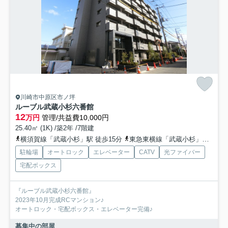
川崎市中原区市ノ坪
ルーブル武蔵小杉六番館
12
万円
管理/共益費10,000円
25.40㎡ (1K) /築2年 /7階建
横須賀線「武蔵小杉」駅 徒歩15分
東急東横線「武蔵小杉」駅 徒歩18分
駐輪場
オートロック
エレベーター
CATV
光ファイバー
宅配ボックス
『ルーブル武蔵小杉六番館』
2023年10月完成RCマンション♪
オートロック・宅配ボックス・エレベーター完備♪
募集中の部屋