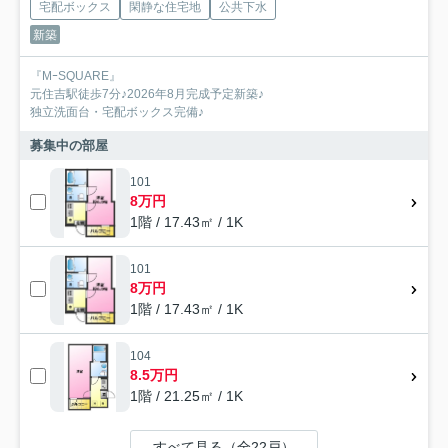
宅配ボックス
閑静な住宅地
公共下水
新築
『MｰSQUARE』
元住吉駅徒歩7分♪2026年8月完成予定新築♪
独立洗面台・宅配ボックス完備♪
募集中の部屋
101
8万円
1階 / 17.43㎡ / 1K
101
8万円
1階 / 17.43㎡ / 1K
104
8.5万円
1階 / 21.25㎡ / 1K
すべて見る（全22戸）