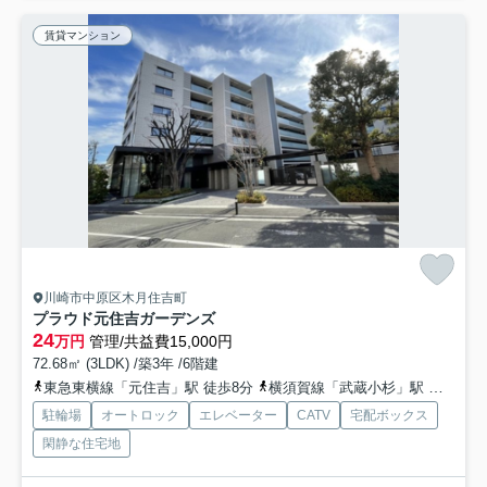
賃貸マンション
川崎市中原区木月住吉町
プラウド元住吉ガーデンズ
24
万円
管理/共益費15,000円
72.68㎡ (3LDK) /築3年 /6階建
東急東横線「元住吉」駅 徒歩8分
横須賀線「武蔵小杉」駅 徒歩13分
駐輪場
オートロック
エレベーター
CATV
宅配ボックス
閑静な住宅地