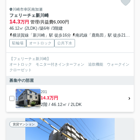
川崎市幸区南加瀬
フェリーチェ新川崎
14.3
万円
管理/共益費6,000円
46.12㎡ (2LDK) /築6年 /3階建
横須賀線「新川崎」駅 徒歩16分
南武線「鹿島田」駅 徒歩21分
南
駐輪場
オートロック
公共下水
【フェリーチェ新川崎】
オートロック モニター付きインターフォン 追炊機能 ウォークイン
クローゼット
募集中の部屋
201
14.3万円
2階 / 46.12㎡ / 2LDK
賃貸マンション