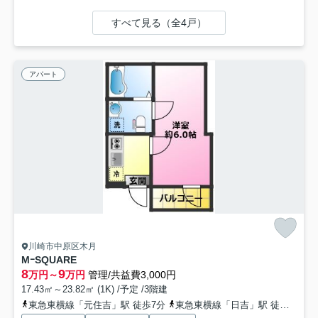
すべて見る（全4戸）
アパート
川崎市中原区木月
MｰSQUARE
8
9
万円～
万円
管理/共益費3,000円
17.43㎡～23.82㎡ (1K) /予定 /3階建
東急東横線「元住吉」駅 徒歩7分
東急東横線「日吉」駅 徒歩16分