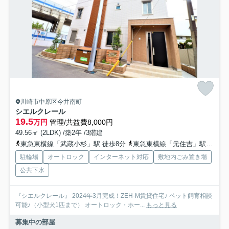
川崎市中原区今井南町
シエルクレール
19.5
万円
管理/共益費8,000円
49.56㎡ (2LDK) /築2年 /3階建
東急東横線「武蔵小杉」駅 徒歩8分
東急東横線「元住吉」駅 徒歩10分
駐輪場
オートロック
インターネット対応
敷地内ごみ置き場
公共下水
『シエルクレール』 2024年3月完成！ZEH-M賃貸住宅♪ ペット飼育相談
可能♪（小型犬1匹まで） オートロック・ホー...
もっと見る
募集中の部屋