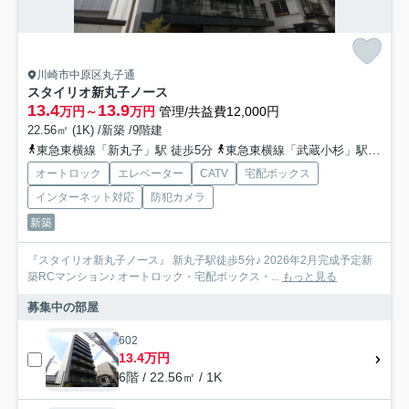
川崎市中原区丸子通
スタイリオ新丸子ノース
13.4
13.9
万円～
万円
管理/共益費12,000円
22.56㎡ (1K) /新築 /9階建
東急東横線「新丸子」駅 徒歩5分
東急東横線「武蔵小杉」駅 徒歩11分
オートロック
エレベーター
CATV
宅配ボックス
インターネット対応
防犯カメラ
新築
『スタイリオ新丸子ノース』 新丸子駅徒歩5分♪ 2026年2月完成予定新
築RCマンション♪ オートロック・宅配ボックス・...
もっと見る
募集中の部屋
602
13.4万円
6階 / 22.56㎡ / 1K