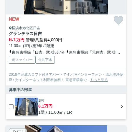
NEW
横浜市港北区日吉
グランテラス日吉
6.1
万円
管理/共益費4,000円
11.00㎡ (1R) /築7年 /2階建
東急東横線「日吉」駅 徒歩7分
東急東横線「元住吉」駅 徒歩10分
光ファイバー
公共下水
2018年完成のロフト付きアパートです♪ TVインターフォン・温水洗浄便
座♪ 光インターネット利用料無料！ 東急東横線で...
もっと見る
募集中の部屋
1階
6.1万円
1階 / 11.00㎡ / 1R
アパート