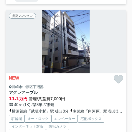
賃貸マンション
NEW
川崎市中原区下沼部
アグレアーブル
11.1
万円
管理/共益費7,000円
30.40㎡ (1K) /築3年 /7階建
横須賀線「武蔵小杉」駅 徒歩8分
南武線「向河原」駅 徒歩3分
東
駐輪場
オートロック
エレベーター
宅配ボックス
インターネット対応
防犯カメラ