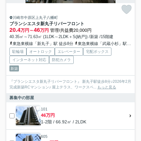
川崎市中原区上丸子八幡町
ブランシエスタ新丸子リバーフロント
20.4
46
万円～
万円
管理/共益費20,000円
40.35㎡～71.63㎡ (1LDK～2LDK＋S(納戸)) /新築 /15階建
東急東横線「新丸子」駅 徒歩8分
東急東横線「武蔵小杉」駅 徒歩14分
駐輪場
オートロック
エレベーター
宅配ボックス
インターネット対応
防犯カメラ
新築
『ブランシエスタ新丸子リバーフロント』 新丸子駅徒歩8分♪2026年2月
完成新築RCマンション♪ 屋上テラス、ワークスペ...
もっと見る
募集中の部屋
101
46万円
1-2階 / 66.92㎡ / 2LDK
605