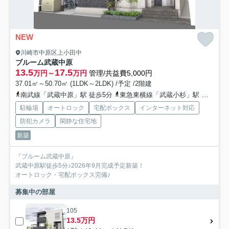
NEW
川崎市中原区上小田中
ブルーム武蔵中原
13.5
17.5
万円～
万円
管理/共益費5,000円
37.01㎡～50.70㎡ (1LDK～2LDK) /予定 /2階建
南武線「武蔵中原」駅 徒歩5分
東急東横線「武蔵小杉」駅 徒歩25分
駐輪場
オートロック
宅配ボックス
インターネット対応
防犯カメラ
閑静な住宅地
新築
『ブルーム武蔵中原』
武蔵中原駅徒歩5分♪2026年9月完成予定新築！
オートロック・宅配ボックス完備♪
募集中の部屋
105
13.5万円