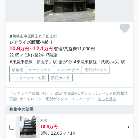
川崎市中原区上丸子山王町
レアライズ武蔵小杉Ⅱ
10.9
12.1
万円～
万円
管理/共益費11,000円
22.65㎡ (1K) /築2年 /7階建
東急東横線「新丸子」駅 徒歩9分
東急東横線「武蔵小杉」駅 徒歩10分
駐輪場
オートロック
エレベーター
宅配ボックス
インターネット対応
防犯カメラ
『レアライズ武蔵小杉Ⅱ』 2024年完成RCマンション♪ ペット飼育相談
可能♪ オートロック・宅配ボックス・エレベーター...
もっと見る
募集中の部屋
303
10.9万円
3階 / 22.65㎡ / 1K