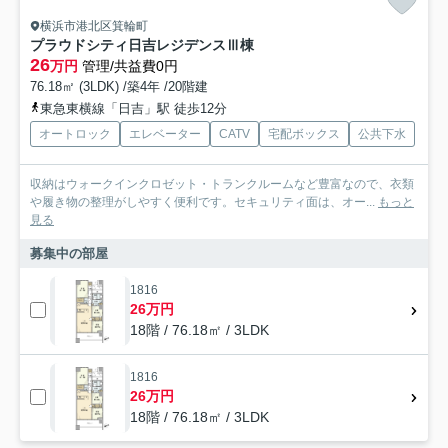
横浜市港北区箕輪町
プラウドシティ日吉レジデンスⅢ棟
26
万円
管理/共益費0円
76.18㎡ (3LDK) /築4年 /20階建
東急東横線「日吉」駅 徒歩12分
オートロック
エレベーター
CATV
宅配ボックス
公共下水
収納はウォークインクロゼット・トランクルームなど豊富なので、衣類
や履き物の整理がしやすく便利です。セキュリティ面は、オー...
もっと
見る
募集中の部屋
1816
26万円
18階 / 76.18㎡ / 3LDK
1816
26万円
18階 / 76.18㎡ / 3LDK