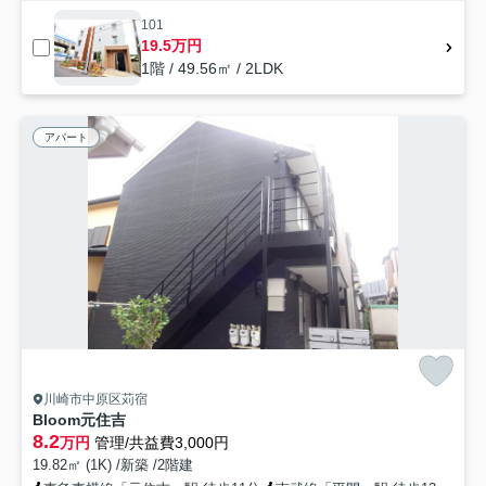
101
19.5万円
1階 / 49.56㎡ / 2LDK
アパート
川崎市中原区苅宿
Bloom元住吉
8.2
万円
管理/共益費3,000円
19.82㎡ (1K) /新築 /2階建