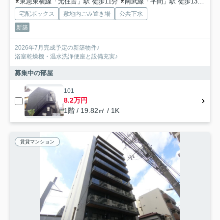
東急東横線「元住吉」駅 徒歩11分
南武線「平間」駅 徒歩13分
南
宅配ボックス
敷地内ごみ置き場
公共下水
新築
2026年7月完成予定の新築物件♪
浴室乾燥機・温水洗浄便座と設備充実♪
募集中の部屋
101
8.2万円
1階 / 19.82㎡ / 1K
賃貸マンション