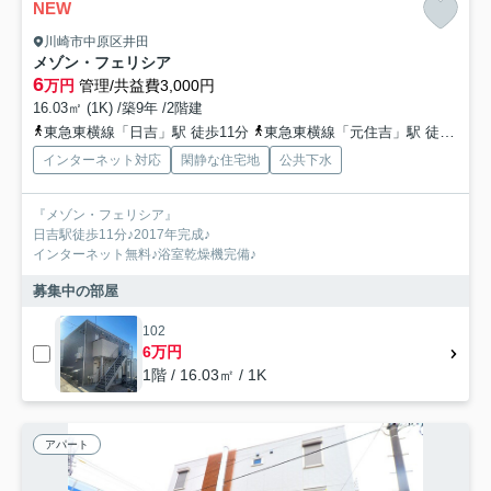
NEW
川崎市中原区井田
メゾン・フェリシア
6
万円
管理/共益費3,000円
16.03㎡ (1K) /築9年 /2階建
東急東横線「日吉」駅 徒歩11分
東急東横線「元住吉」駅 徒歩17分
インターネット対応
閑静な住宅地
公共下水
『メゾン・フェリシア』
日吉駅徒歩11分♪2017年完成♪
インターネット無料♪浴室乾燥機完備♪
募集中の部屋
102
6万円
1階 / 16.03㎡ / 1K
アパート