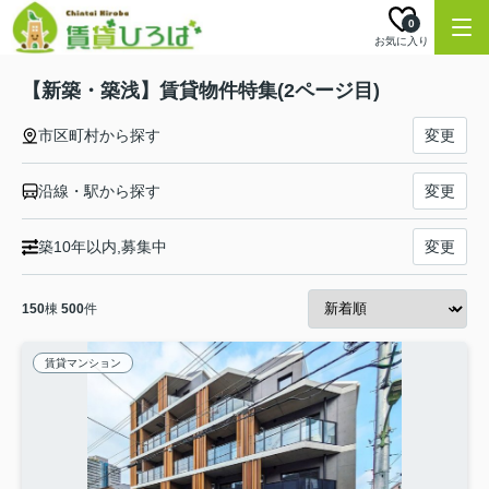
0
お気に入り
【新築・築浅】賃貸物件特集(2ページ目)
市区町村から探す
変更
沿線・駅から探す
変更
築10年以内,募集中
変更
150
棟
500
件
賃貸マンション