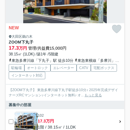
NEW
大田区鵜の木
ZOOM下丸子
17.3
万円
管理/共益費15,000円
38.15㎡ (1LDK) /築1年 /5階建
東急多摩川線「下丸子」駅 徒歩10分
東急東横線「多摩川」駅 徒歩29分
駐輪場
オートロック
エレベーター
CATV
宅配ボックス
インターネット対応
【ZOOM下丸子】 東急多摩川線下丸子駅徒歩10分♪ 2025年完成デザイ
ナーズRCマンション♪インターネット無料♪ オ...
もっと見る
募集中の部屋
102
17.3万円
1階 / 38.15㎡ / 1LDK