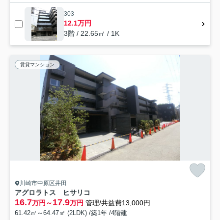
303
12.1万円
3階 / 22.65㎡ / 1K
賃貸マンション
川崎市中原区井田
アグロラトス ヒサリコ
16.7
17.9
万円～
万円
管理/共益費13,000円
61.42㎡～64.47㎡ (2LDK) /築1年 /4階建