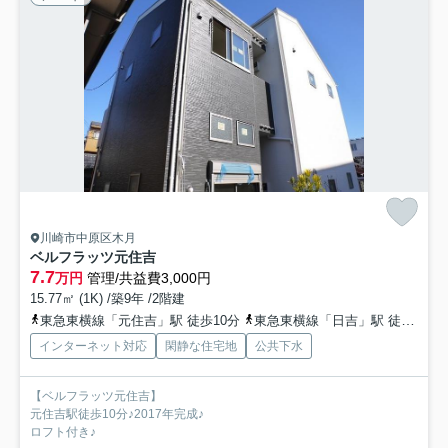
川崎市中原区木月
ベルフラッツ元住吉
7.7
万円
管理/共益費3,000円
15.77㎡ (1K) /築9年 /2階建
東急東横線「元住吉」駅 徒歩10分
東急東横線「日吉」駅 徒歩13分
インターネット対応
閑静な住宅地
公共下水
【ベルフラッツ元住吉】
元住吉駅徒歩10分♪2017年完成♪
ロフト付き♪