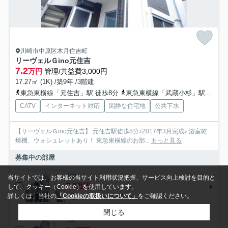
川崎市中原区木月住吉町
リーヴェルＧino元住吉
7.2
万円
管理/共益費3,000円
17.27㎡ (1K) /築9年 /3階建
東急東横線「元住吉」駅 徒歩8分
東急東横線「武蔵小杉」駅 徒歩15分
CATV
インターネット対応
閑静な住宅地
公共下水
【リーヴェルＧino元住吉】 元住吉駅徒歩8分♪2017年3月完成♪ 浴室乾
燥機、ウォシュレットあり！ 東急東横線のお部...
もっと見る
募集中の部屋
302
当サイトでは、お客様の当サイト利用状況把握、サービス向上検討を目的と
7.2万円
して、クッキー（Cookie）を使用しています。
3階 / 17.27㎡ / 1K
詳しくは、当社の
「Cookieの取扱いについて」
をご確認ください。
閉じる
302