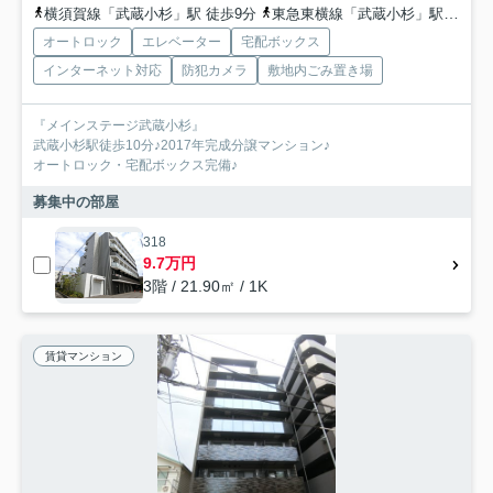
横須賀線「武蔵小杉」駅 徒歩9分
東急東横線「武蔵小杉」駅 徒歩10分
オートロック
エレベーター
宅配ボックス
インターネット対応
防犯カメラ
敷地内ごみ置き場
『メインステージ武蔵小杉』
武蔵小杉駅徒歩10分♪2017年完成分譲マンション♪
オートロック・宅配ボックス完備♪
募集中の部屋
318
9.7万円
3階 / 21.90㎡ / 1K
賃貸マンション