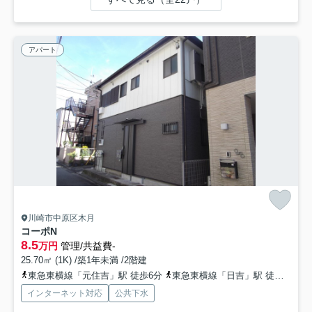
アパート
川崎市中原区木月
コーポN
8.5
万円
管理/共益費-
25.70㎡ (1K) /築1年未満 /2階建
東急東横線「元住吉」駅 徒歩6分
東急東横線「日吉」駅 徒歩14分
インターネット対応
公共下水