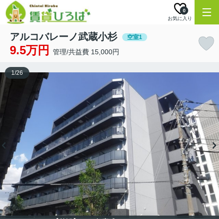
0
お気に入り
アルコバレーノ武蔵小杉
空室1
9.5万円
管理/共益費 15,000円
1
/
26