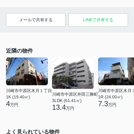
メールで共有する
LINEで共有する
近隣の物件
川崎市中原区木月１丁目
川崎市中原区木月
川崎市中原区井田三舞町
1K (19.40㎡)
1R (24.00㎡)
3LDK (61.41㎡)
4
7.3
万円
万円
13.4
万円
よく見られている物件