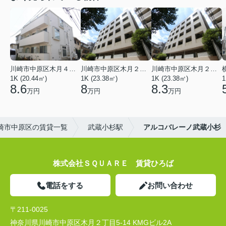
川崎市中原区木月４丁目
川崎市中原区木月２丁目
川崎市中原区木月２丁目
1K (20.44㎡)
1K (23.38㎡)
1K (23.38㎡)
1
8.6
8
8.3
万円
万円
万円
崎市中原区の賃貸一覧
武蔵小杉駅
アルコバレーノ武蔵小杉
株式会社ＳＱＵＡＲＥ 賃貸ひろば
電話をする
お問い合わせ
〒211-0025
神奈川県川崎市中原区木月２丁目5-14 KMGビル2A