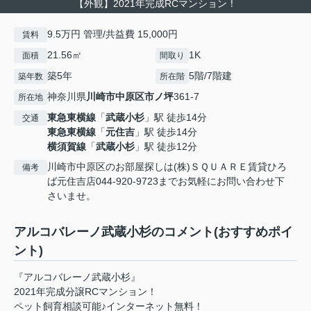
【外観】2021年完成RCマンション！
9.5万円 管理/共益費 15,000円
賃料
21.56㎡
1K
面積
間取り
築5年
5階/7階建
築年数
所在階
神奈川県
川崎市中原区
市ノ坪
361-7
所在地
東急東横線
「
武蔵小杉
」駅 徒歩14分
交通
東急東横線
「
元住吉
」駅 徒歩14分
横須賀線
「
武蔵小杉
」駅 徒歩12分
川崎市中原区のお部屋探しは(株)ＳＱＵＡＲＥ賃貸ひろ
備考
ば元住吉店044-920-9723までお気軽にお問い合わせ下
さいませ。
アルコバレーノ武蔵小杉のコメント(おすすめポイ
ント)
『アルコバレーノ武蔵小杉』
2021年完成分譲RCマンション！
ペット飼育相談可能♪インターネット無料！