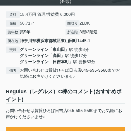
【外観】
15.4万円 管理/共益費 6,000円
賃料
56.71㎡
2LDK
面積
間取り
築5年
3階/3階建
築年数
所在階
神奈川県
横浜市都筑区
東山田町
1445-1
所在地
グリーンライン
「
東山田
」駅 徒歩8分
交通
グリーンライン
「
高田
」駅 徒歩17分
グリーンライン
「
日吉本町
」駅 徒歩33分
お問い合わせは賃貸ひろば日吉店045-595-9560までお
備考
気軽にお声かけくださいませ♪
Regulus（レグルス）C棟のコメント(おすすめポ
イント)
お問い合わせは賃貸ひろば日吉店045-595-9560までお気軽にお
声かけくださいませ♪