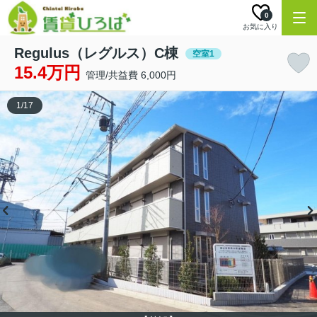
0
お気に入り
Regulus（レグルス）C棟
空室1
15.4万円
管理/共益費 6,000円
1
/
17