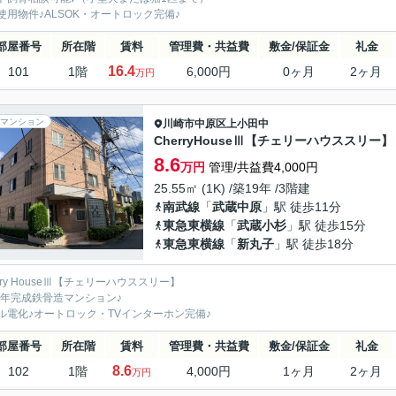
H使用物件♪ALSOK・オートロック完備♪
部屋番号
所在階
賃料
管理費・共益費
敷金/保証金
礼金
16.4
101
1階
6,000円
0ヶ月
2ヶ月
万円
マンション
川崎市中原区
上小田中
CherryHouseⅢ【チェリーハウススリー】
8.6
万円
管理/共益費4,000円
25.55㎡ (1K) /築19年 /3階建
南武線
「
武蔵中原
」駅 徒歩11分
東急東横線
「
武蔵小杉
」駅 徒歩15分
東急東横線
「
新丸子
」駅 徒歩18分
rry HouseⅢ【チェリーハウススリー】
06年完成鉄骨造マンション♪
ル電化♪オートロック・TVインターホン完備♪
部屋番号
所在階
賃料
管理費・共益費
敷金/保証金
礼金
8.6
102
1階
4,000円
1ヶ月
2ヶ月
万円