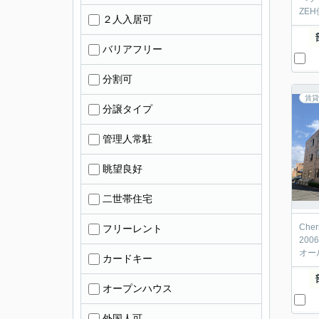
ZE
２人入居可
バリアフリー
分割可
賃貸
分譲タイプ
管理人常駐
眺望良好
二世帯住宅
Che
フリーレント
20
オー
カードキー
オープンハウス
外国人可