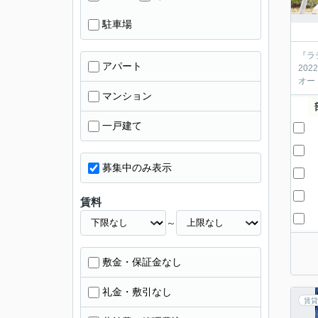
駐車場
『ラ
アパート
20
オー
マンション
一戸建て
募集中のみ表示
賃料
～
敷金・保証金なし
礼金・敷引なし
賃貸