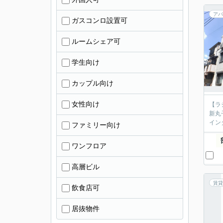
アパ
ガスコンロ設置可
ルームシェア可
学生向け
カップル向け
女性向け
【ラ
新丸
イン
ファミリー向け
ワンフロア
高層ビル
賃貸
飲食店可
居抜物件