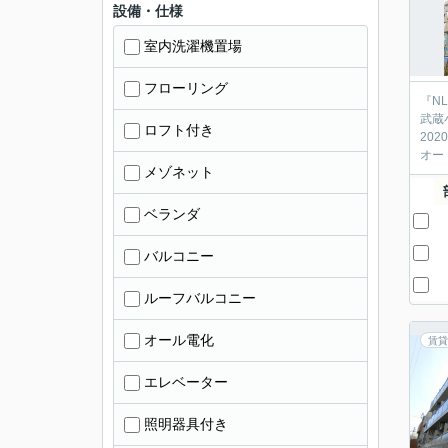
設備・仕様
室内洗濯機置場
フローリング
『N
武蔵
ロフト付き
20
オー
メゾネット
ベランダ
バルコニー
ルーフバルコニー
オール電化
賃貸
エレベーター
照明器具付き