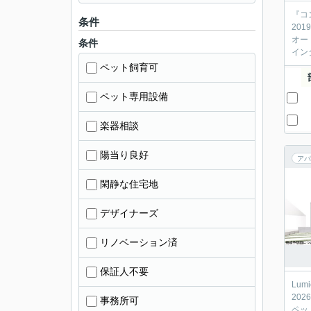
『コ
条件
20
オー
条件
イン
ペット飼育可
ペット専用設備
楽器相談
陽当り良好
アパ
閑静な住宅地
デザイナーズ
リノベーション済
保証人不要
Lum
20
事務所可
ペッ