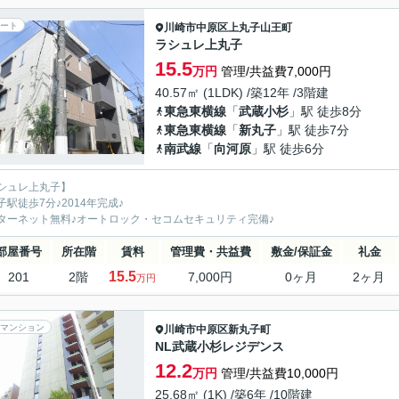
ート
川崎市中原区
上丸子山王町
ラシュレ上丸子
15.5
万円
管理/共益費7,000円
40.57㎡ (1LDK) /築12年 /3階建
東急東横線
「
武蔵小杉
」駅 徒歩8分
東急東横線
「
新丸子
」駅 徒歩7分
南武線
「
向河原
」駅 徒歩6分
シュレ上丸子】
子駅徒歩7分♪2014年完成♪
ターネット無料♪オートロック・セコムセキュリティ完備♪
部屋番号
所在階
賃料
管理費・共益費
敷金/保証金
礼金
15.5
201
2階
7,000円
0ヶ月
2ヶ月
万円
マンション
川崎市中原区
新丸子町
NL武蔵小杉レジデンス
12.2
万円
管理/共益費10,000円
25.68㎡ (1K) /築6年 /10階建