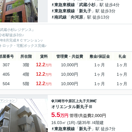
東急東横線
「
武蔵小杉
」駅 徒歩4分
東急東横線
「
新丸子
」駅 徒歩3分
南武線
「
向河原
」駅 徒歩13分
L武蔵小杉レジデンス』
小杉駅徒歩3分♪
20年8月完成ＲＣマンション♪
トロック・宅配ボックス完備♪
部屋番号
所在階
賃料
管理費・共益費
敷金/保証金
礼金
12.2
307
3階
10,000円
1ヶ月
1ヶ月
万円
12.2
405
4階
10,000円
1ヶ月
1ヶ月
万円
12.2
504
5階
10,000円
1ヶ月
1ヶ月
万円
マンション
川崎市中原区
上丸子天神町
オリエンタル新丸子Ⅲ
5.5
万円
管理/共益費2,000円
16.03㎡ (1R) /築35年 /4階建
東急東横線
「
新丸子
」駅 徒歩7分