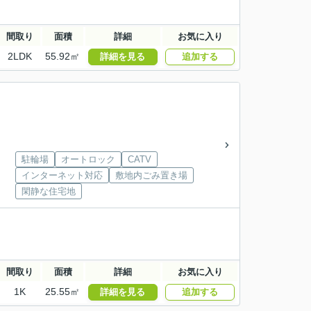
間取り
面積
詳細
お気に入り
2LDK
55.92㎡
詳細を見る
追加する
駐輪場
オートロック
CATV
インターネット対応
敷地内ごみ置き場
閑静な住宅地
間取り
面積
詳細
お気に入り
1K
25.55㎡
詳細を見る
追加する