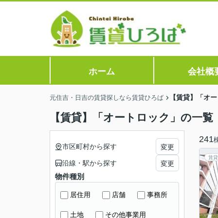
ホーム
会社概
【賃貸】「オー
元住吉・日吉の賃貸探しなら賃貸ひろば
【賃貸】「オートロック」の一覧
241
市区町村から探す
変更
賃貸
沿線・駅から探す
変更
物件種別
居住用
店舗
事務所
土地
その他事業用