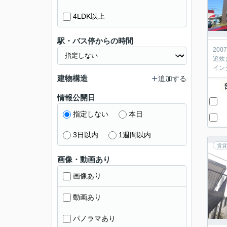
4LDK以上
駅・バス停からの時間
20
追炊
イン
建物構造
追加する
情報公開日
指定しない
本日
3日以内
1週間以内
賃貸
画像・動画あり
画像あり
動画あり
パノラマあり