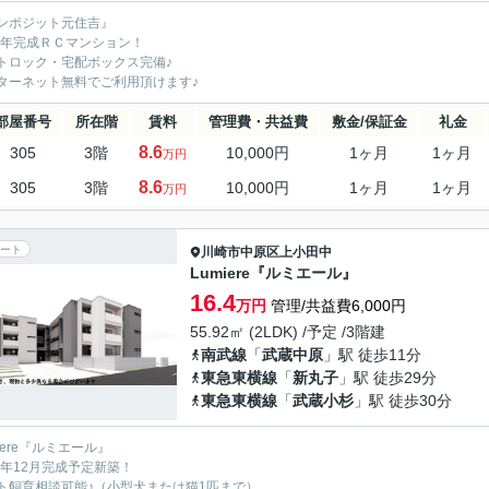
ンポジット元住吉』
19年完成ＲＣマンション！
トロック・宅配ボックス完備♪
ターネット無料でご利用頂けます♪
部屋番号
所在階
賃料
管理費・共益費
敷金/保証金
礼金
8.6
305
3階
10,000円
1ヶ月
1ヶ月
万円
8.6
305
3階
10,000円
1ヶ月
1ヶ月
万円
ート
川崎市中原区
上小田中
Lumiere『ルミエール』
16.4
万円
管理/共益費6,000円
55.92㎡ (2LDK) /予定 /3階建
南武線
「
武蔵中原
」駅 徒歩11分
東急東横線
「
新丸子
」駅 徒歩29分
東急東横線
「
武蔵小杉
」駅 徒歩30分
iere『ルミエール』
26年12月完成予定新築！
ト飼育相談可能♪（小型犬または猫1匹まで）