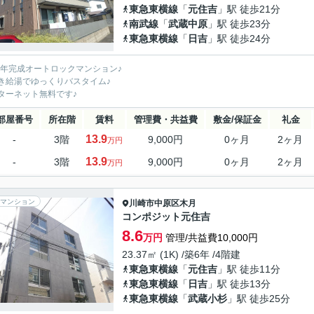
東急東横線
「
元住吉
」駅 徒歩21分
南武線
「
武蔵中原
」駅 徒歩23分
東急東横線
「
日吉
」駅 徒歩24分
07年完成オートロックマンション♪
き給湯でゆっくりバスタイム♪
ターネット無料です♪
部屋番号
所在階
賃料
管理費・共益費
敷金/保証金
礼金
13.9
-
3階
9,000円
0ヶ月
2ヶ月
万円
13.9
-
3階
9,000円
0ヶ月
2ヶ月
万円
マンション
川崎市中原区
木月
コンポジット元住吉
8.6
万円
管理/共益費10,000円
23.37㎡ (1K) /築6年 /4階建
東急東横線
「
元住吉
」駅 徒歩11分
東急東横線
「
日吉
」駅 徒歩13分
東急東横線
「
武蔵小杉
」駅 徒歩25分