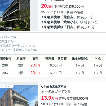
20
万円
管理/共益費6,000円
35.77㎡ (1LDK) /新築 /5階建
東急東横線
「
元住吉
」駅 徒歩3分
東急東横線
「
武蔵小杉
」駅 徒歩17分
東急新横浜線
「
日吉
」駅 徒歩18分
ノバス元住吉』
吉駅徒歩3分♪
26年完成新築分譲マンション♪
トロック・宅配ボックス完備♪
部屋番号
所在階
賃料
管理費・共益費
敷金/保証金
礼金
20
206
2階
6,000円
1ヶ月
1ヶ月
万円
20
206
2階
6,000円
1ヶ月
1ヶ月
万円
マンション
川崎市高津区
明津
オータムガーデンＢ
13.9
万円
管理/共益費9,000円
50.00㎡ (2LDK) /築19年 /3階建