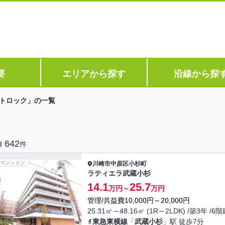
要
エリアから探す
沿線から探
トロック」の一覧
642
棟
件
マンション
川崎市中原区
小杉町
ラティエラ武蔵小杉
14.1
25.7
万円～
万円
管理/共益費10,000円～20,000円
25.31㎡～48.16㎡ (1R～2LDK) /築3年 /6
東急東横線
「
武蔵小杉
」駅 徒歩7分