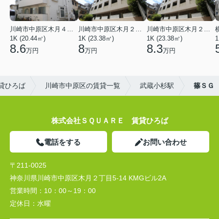
川崎市中原区木月４丁目
川崎市中原区木月２丁目
川崎市中原区木月２丁目
1K (20.44㎡)
1K (23.38㎡)
1K (23.38㎡)
1
8.6
8
8.3
万円
万円
万円
貸ひろば
川崎市中原区の賃貸一覧
武蔵小杉駅
篠ＳＧ
株式会社ＳＱＵＡＲＥ 賃貸ひろば
電話をする
お問い合わせ
〒211-0025
神奈川県川崎市中原区木月２丁目5-14 KMGビル2A
営業時間：
10：00～19：00
定休日：
水曜