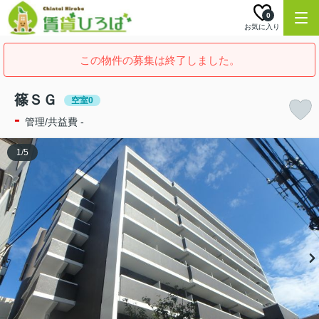
0
お気に入り
この物件の募集は終了しました。
篠ＳＧ
空室0
-
管理/共益費 -
1
/
5