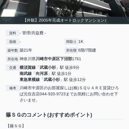
【外観】2005年完成オートロックマンション♪
- 管理/共益費 -
賃料
-
1K
面積
間取り
築21年
6階/7階建
築年数
所在階
神奈川県
川崎市中原区
下沼部
1761
所在地
横須賀線
「
武蔵小杉
」駅 徒歩9分
交通
南武線
「
向河原
」駅 徒歩1分
東急東横線
「
武蔵小杉
」駅 徒歩12分
川崎市中原区のお部屋探しは(株)ＳＱＵＡＲＥ賃貸ひろ
備考
ば元住吉店044-920-9723までお気軽にお問い合わせ下
さいませ。
篠ＳＧのコメント(おすすめポイント)
【篠ＳＧ】