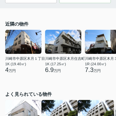
近隣の物件
川崎市中原区木月１丁目
川崎市中原区木月住吉町
川崎市中原区木月
1K (19.40㎡)
1K (17.25㎡)
1R (24.00㎡)
4
6.9
7.3
万円
万円
万円
よく見られている物件