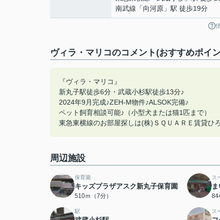
南武線
「
向河原
」駅 徒歩19分
ヴィラ・マリコのコメント(おすすめポイン
『ヴィラ・マリコ』
新丸子駅徒歩6分・武蔵小杉駅徒歩13分♪
2024年9月完成♪ZEH-M物件♪ALSOK完備♪
ペット飼育相談可能♪（小型犬または猫1匹まで）
東急東横線のお部屋探しは(株)ＳＱＵＡＲＥ賃貸ひろば
周辺施設
保育園
ス
キッズプラザアスク新丸子保育園
ま
510ｍ（7分）
8
駅
ス