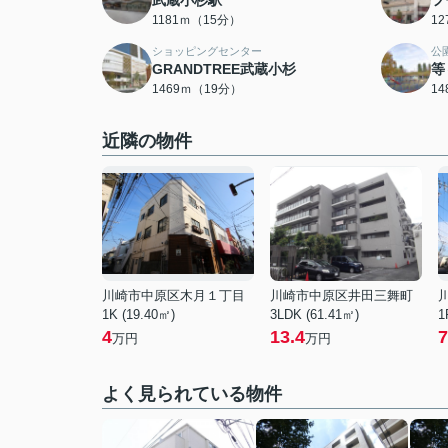
武蔵小杉駅
フ
1181ｍ（15分）
1
ショッピングセンター
公
GRANDTREE武蔵小杉
等
1469ｍ（19分）
1
近隣の物件
川崎市中原区木月１丁目
川崎市中原区井田三舞町
1K (19.40㎡)
3LDK (61.41㎡)
1
4
13.4
7
万円
万円
よく見られている物件