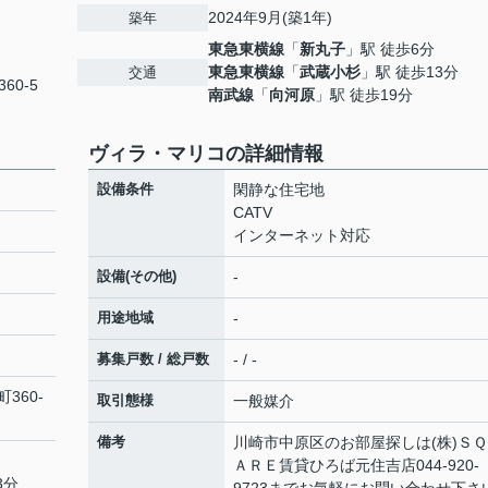
2024年9月(築1年)
築年
東急東横線
「
新丸子
」駅 徒歩6分
東急東横線
「
武蔵小杉
」駅 徒歩13分
交通
360-5
南武線
「
向河原
」駅 徒歩19分
ヴィラ・マリコの詳細情報
設備条件
閑静な住宅地
CATV
インターネット対応
設備(その他)
-
用途地域
-
募集戸数 / 総戸数
- / -
町
360-
取引態様
一般媒介
備考
川崎市中原区のお部屋探しは(株)ＳＱ
ＡＲＥ賃貸ひろば元住吉店044-920-
3分