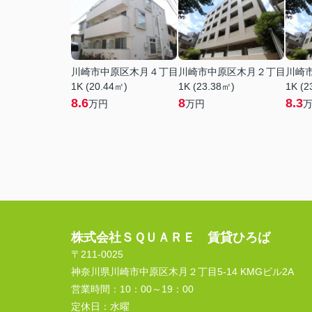
川崎市中原区木月４丁目
川崎市中原区木月２丁目
川崎
1K (20.44㎡)
1K (23.38㎡)
1K (2
8.6
8
8.3
万円
万円
株式会社ＳＱＵＡＲＥ 賃貸ひろば
〒211-0025
神奈川県川崎市中原区木月２丁目5-14 KMGビル2A
営業時間：
10：00～19：00
定休日：
水曜