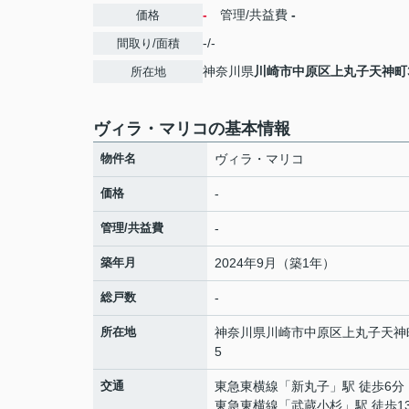
-
管理/共益費
-
価格
-/-
間取り/面積
神奈川県
川崎市中原区
上丸子天神町
所在地
ヴィラ・マリコの基本情報
物件名
ヴィラ・マリコ
価格
-
管理/共益費
-
築年月
2024年9月（築1年）
総戸数
-
所在地
神奈川県
川崎市中原区
上丸子天神
5
交通
東急東横線
「
新丸子
」駅 徒歩6分
東急東横線
「
武蔵小杉
」駅 徒歩1