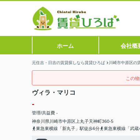
ホーム
会社概
元住吉・日吉の賃貸探しなら賃貸ひろば
川崎市中原区の
この物
ヴィラ・マリコ
-
管理/共益費 -
神奈川県
川崎市中原区
上丸子天神町
360-5
東急東横線「新丸子」駅徒歩6分
東急東横線「武蔵