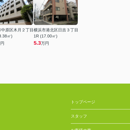
市中原区木月２丁目
横浜市港北区日吉３丁目
3.38㎡)
1R (17.00㎡)
5.3
万円
万円
トップページ
スタッフ