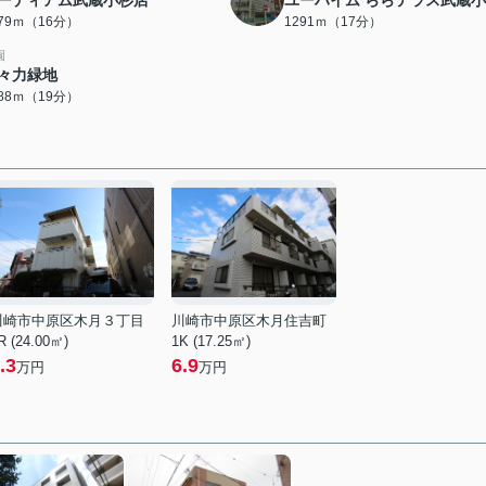
ーディアム武蔵小杉店
ユーハイム ららテラス武蔵
279ｍ（16分）
1291ｍ（17分）
園
々力緑地
488ｍ（19分）
川崎市中原区木月３丁目
川崎市中原区木月住吉町
R (24.00㎡)
1K (17.25㎡)
.3
6.9
万円
万円