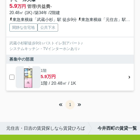
5.9
万円
管理/共益費-
20.48㎡ (1K) /築34年 /2階建
東急東横線「武蔵小杉」駅 徒歩9分
東急東横線「元住吉」駅 徒歩19分
閑静な住宅地
公共下水
武蔵小杉駅徒歩9分♪バストイレ別アパート♪
システムキッチン・TVインターホンあり♪
募集中の部屋
1階
5.9万円
1階 / 20.48㎡ / 1K
1
元住吉・日吉の賃貸探しなら賃貸ひろば
今井西町の賃貸一覧