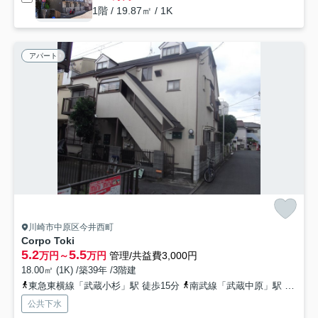
1階 / 19.87㎡ / 1K
アパート
川崎市中原区今井西町
Corpo Toki
5.2
5.5
万円～
万円
管理/共益費3,000円
18.00㎡ (1K) /築39年 /3階建
東急東横線「武蔵小杉」駅 徒歩15分
南武線「武蔵中原」駅 徒歩12分
公共下水