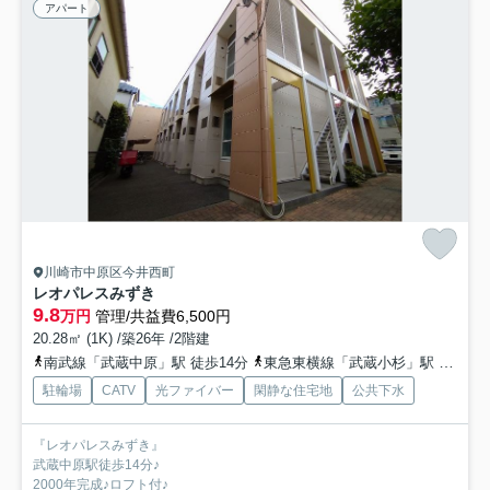
アパート
川崎市中原区今井西町
レオパレスみずき
9.8
万円
管理/共益費6,500円
20.28㎡ (1K) /築26年 /2階建
南武線「武蔵中原」駅 徒歩14分
東急東横線「武蔵小杉」駅 徒歩17分
駐輪場
CATV
光ファイバー
閑静な住宅地
公共下水
『レオパレスみずき』
武蔵中原駅徒歩14分♪
2000年完成♪ロフト付♪