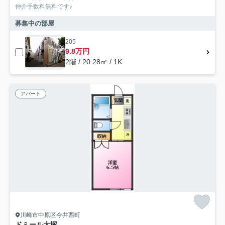
仲介手数料無料です♪
募集中の部屋
205
9.8万円
2階 / 20.28㎡ / 1K
アパート
川崎市中原区今井西町
ドミール大塚