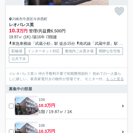
川崎市中原区今井西町
レオパレス英
10.3
万円
管理/共益費6,500円
19.87㎡ (1K) /築16年 /3階建
東急東横線「武蔵小杉」駅 徒歩15分
南武線「武蔵中原」駅 徒歩13分
駐輪場
インターネット対応
敷地内ごみ置き場
閑静な住宅地
公共下水
☆レオパレス英☆ 仲介手数料不要で初期費用節約！ 初めての一人暮ら
しに嬉しい、家具家電付きの物件が登場です。 モニター付...
もっと見る
募集中の部屋
109
10.3万円
1階 / 19.87㎡ / 1K
108
10.3万円