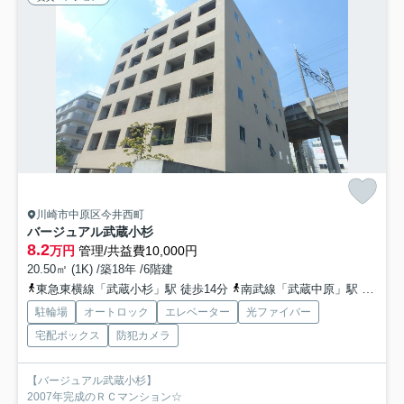
川崎市中原区今井西町
バージュアル武蔵小杉
8.2
万円
管理/共益費10,000円
20.50㎡ (1K) /築18年 /6階建
東急東横線「武蔵小杉」駅 徒歩14分
南武線「武蔵中原」駅 徒歩11分
駐輪場
オートロック
エレベーター
光ファイバー
宅配ボックス
防犯カメラ
【バージュアル武蔵小杉】
2007年完成のＲＣマンション☆