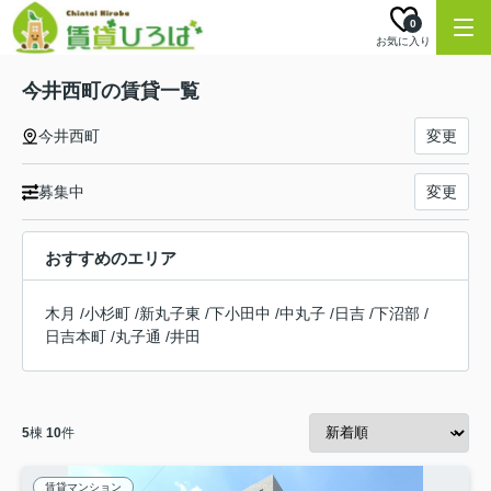
0
お気に入り
今井西町の賃貸一覧
今井西町
変更
募集中
変更
おすすめのエリア
木月
/
小杉町
/
新丸子東
/
下小田中
/
中丸子
/
日吉
/
下沼部
/
日吉本町
/
丸子通
/
井田
5
棟
10
件
賃貸マンション