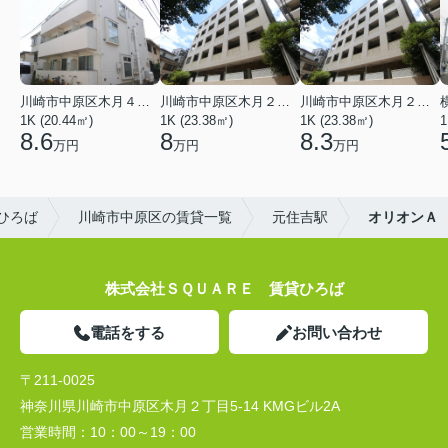
川崎市中原区木月４丁目
川崎市中原区木月２丁目
川崎市中原区木月２丁目
1K (20.44㎡)
1K (23.38㎡)
1K (23.38㎡)
1
8.6
8
8.3
万円
万円
万円
ひろば
川崎市中原区の賃貸一覧
元住吉駅
オリオンＡ
株式会社ＳＱＵＡＲＥ 賃貸ひろば
電話をする
お問い合わせ
〒211-0025
神奈川県川崎市中原区木月２丁目5-14 KMGビル2A
営業時間：
10：00～19：00