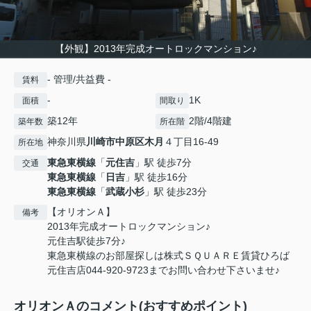
【外観】2013年完成オートロックマンション♪
- 管理/共益費 -
賃料
-
1K
面積
間取り
築12年
2階/4階建
築年数
所在階
神奈川県
川崎市中原区
木月
４丁目16-49
所在地
東急東横線
「
元住吉
」駅 徒歩7分
交通
東急東横線
「
日吉
」駅 徒歩16分
東急東横線
「
武蔵小杉
」駅 徒歩23分
【オリオンＡ】
備考
2013年完成オートロックマンション♪
元住吉駅徒歩7分♪
東急東横線のお部屋探しは株式ＳＱＵＡＲＥ賃貸ひろば
元住吉店044-920-9723までお問い合わせ下さいませ♪
オリオンＡのコメント(おすすめポイント)