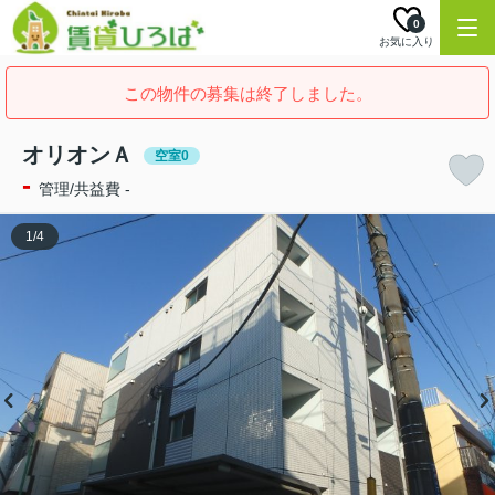
0
お気に入り
この物件の募集は終了しました。
オリオンＡ
空室0
-
管理/共益費 -
1
/
4