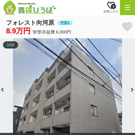
0
お気に入り
フォレスト向河原
空室2
8.9万円
管理/共益費 6,000円
1
/
19