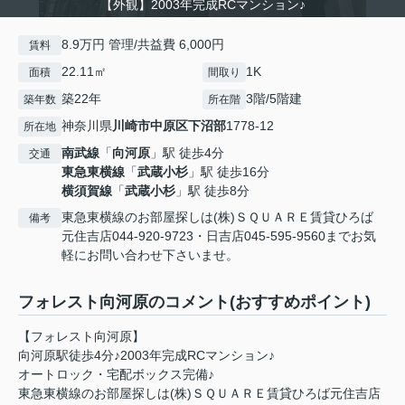
【外観】2003年完成RCマンション♪
8.9万円 管理/共益費 6,000円
賃料
22.11㎡
1K
面積
間取り
築22年
3階/5階建
築年数
所在階
神奈川県
川崎市中原区
下沼部
1778-12
所在地
南武線
「
向河原
」駅 徒歩4分
交通
東急東横線
「
武蔵小杉
」駅 徒歩16分
横須賀線
「
武蔵小杉
」駅 徒歩8分
東急東横線のお部屋探しは(株)ＳＱＵＡＲＥ賃貸ひろば
備考
元住吉店044-920-9723・日吉店045-595-9560までお気
軽にお問い合わせ下さいませ。
フォレスト向河原のコメント(おすすめポイント)
【フォレスト向河原】
向河原駅徒歩4分♪2003年完成RCマンション♪
オートロック・宅配ボックス完備♪
東急東横線のお部屋探しは(株)ＳＱＵＡＲＥ賃貸ひろば元住吉店