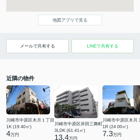
地図アプリで見る
メールで共有する
LINEで共有する
近隣の物件
川崎市中原区木月１丁目
川崎市中原区木月
川崎市中原区井田三舞町
1K (19.40㎡)
1R (24.00㎡)
3LDK (61.41㎡)
4
7.3
万円
万円
13.4
万円