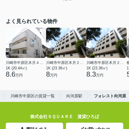
よく見られている物件
川崎市中原区木月４丁目
川崎市中原区木月２丁目
川崎市中原区木月２丁目
1K (20.44㎡)
1K (23.38㎡)
1K (23.38㎡)
1
8.6
8
8.3
万円
万円
万円
川崎市中原区の賃貸一覧
向河原駅
フォレスト向河原
株式会社ＳＱＵＡＲＥ 賃貸ひろば