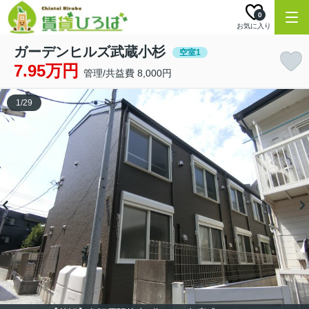
0
お気に入り
ガーデンヒルズ武蔵小杉
空室1
7.95万円
管理/共益費 8,000円
1
/
29