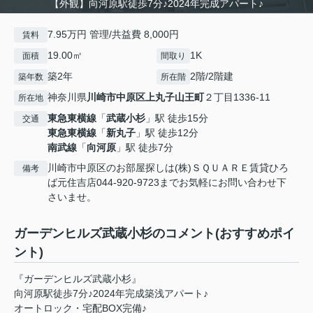
【外観】向河原駅徒歩7分♪2024年完成アパート♪
7.95万円 管理/共益費 8,000円
賃料
19.00㎡
1K
面積
間取り
築2年
2階/2階建
築年数
所在階
神奈川県
川崎市中原区
上丸子山王町
２丁目1336-11
所在地
東急東横線
「
武蔵小杉
」駅 徒歩15分
交通
東急東横線
「
新丸子
」駅 徒歩12分
南武線
「
向河原
」駅 徒歩7分
川崎市中原区のお部屋探しは(株)ＳＱＵＡＲＥ賃貸ひろ
備考
ば元住吉店044-920-9723までお気軽にお問い合わせ下
さいませ。
ガーデンヒルズ武蔵小杉のコメント(おすすめポイ
ント)
『ガーデンヒルズ武蔵小杉』
向河原駅徒歩7分♪2024年完成築浅アパート♪
オートロック・宅配BOX完備♪