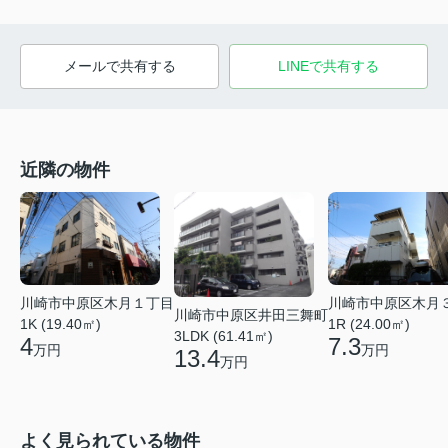
メールで共有する
LINEで共有する
近隣の物件
川崎市中原区木月１丁目
川崎市中原区木月
川崎市中原区井田三舞町
1K (19.40㎡)
1R (24.00㎡)
3LDK (61.41㎡)
4
7.3
万円
万円
13.4
万円
よく見られている物件