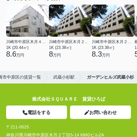
川崎市中原区木月４丁目
川崎市中原区木月２丁目
川崎市中原区木月２丁目
1K (20.44㎡)
1K (23.38㎡)
1K (23.38㎡)
1
8.6
8
8.3
万円
万円
万円
崎市中原区の賃貸一覧
武蔵小杉駅
ガーデンヒルズ武蔵小杉
株式会社ＳＱＵＡＲＥ 賃貸ひろば
電話をする
お問い合わせ
〒211-0025
神奈川県川崎市中原区木月２丁目5-14 KMGビル2A