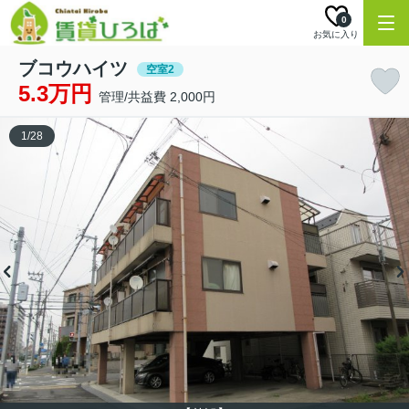
0
お気に入り
ブコウハイツ
空室2
5.3万円
管理/共益費 2,000円
1
/
28