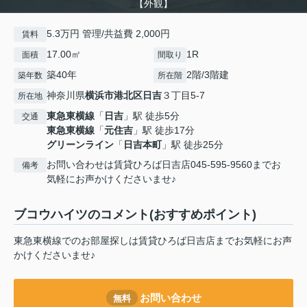
【外観】
5.3万円 管理/共益費 2,000円
賃料
17.00㎡
1R
面積
間取り
築40年
2階/3階建
築年数
所在階
神奈川県
横浜市港北区
日吉
３丁目5-7
所在地
東急東横線
「
日吉
」駅 徒歩5分
交通
東急東横線
「
元住吉
」駅 徒歩17分
グリーンライン
「
日吉本町
」駅 徒歩25分
お問い合わせは賃貸ひろば日吉店045-595-9560までお
備考
気軽にお声かけくださいませ♪
ブコウハイツのコメント(おすすめポイント)
東急東横線でのお部屋探しは賃貸ひろば日吉店までお気軽にお声
かけくださいませ♪
お問い合わせ
無料