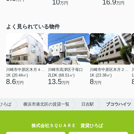
10
16.9
万円
万円
よく見られている物件
川崎市中原区木月４丁目
川崎市高津区子母口
川崎市中原区木月２丁目
1K (20.44㎡)
2LDK (68.51㎡)
1K (23.38㎡)
1
8.6
13.5
8
万円
万円
万円
ひろば
横浜市港北区の賃貸一覧
日吉駅
ブコウハイツ
株式会社ＳＱＵＡＲＥ 賃貸ひろば